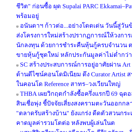
ชีวิต" ก่อนซื้อ ผุด Supalai PARC Ekkamai–P
พร้อมอยู่
อนันดาฯ ก้าวต่อ...อย่างโดดเด่น วันนี้สู่วั
ส่งโครงการใหม่สร้างปรากฏการณ์ให้วงการอ
นักลงทุน ด้วยการชำระคืนหุ้นกู้ครบจำนว
ขายหุ้นกู้ชุดใหม่ หลักประกันมูลค่าไม่ต่ำกว่า
SC สร้างประสบการณ์การอยู่อาศัยผ่าน Art i
ด้านดีไซน์คอนโดมิเนียม ดึง Curator Artist 
ในคอนโด Reference สาทร–วงเวียนใหญ่
THBA เผยวิกฤตกำลังซื้อครึ่งแรกปี 69 ฉุด
สินเชื่อพุ่ง ชี้ปัจจัยเสี่ยงสงครามตะวันออกก
"ตลาดรับสร้างบ้าน" ยังแกร่ง ดีดตัวสวนกระแส
คาดมูลค่ารวมโตต่อ หลังพบผู้เล่นในต