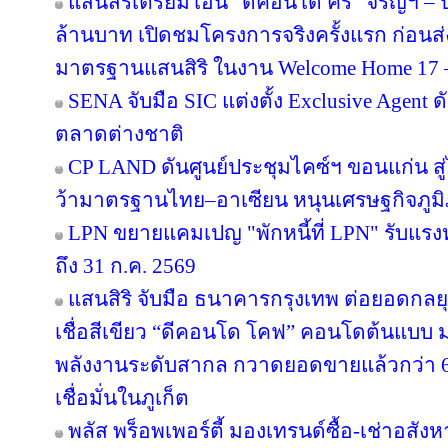
แสนสิริเตรียมโอน “ดีคอนโด คีรี” จรัญฯ – ป
ล้านบาท เปิดชมโครงการจริงครั้งแรก ก่อ
มาตรฐานแสนสิริ ในงาน Welcome Home 17 – 1
SENA จับมือ SIC แต่งตั้ง Exclusive Agent ด
ตลาดต่างชาติ
CP LAND ดันศูนย์ประชุมไคซ์ฯ ขอนแก่น สู่
ว้ามาตรฐานไทย–อาเซียน หนุนเศรษฐกิจภูม
LPN ขยายแคมเปญ "พักหนี้ที่ LPN" รับแรง
ถึง 31 ก.ค. 2569
แสนสิริ จับมือ ธนาคารกรุงเทพ ต่อยอดกลยุทธ
เชื่อสีเขียว “ดีคอนโด โคฟ” คอนโดต้นแบ
พลังงานระดับสากล กวาดยอดขายแล้วกว่า 65
เชื่อมั่นในภูเก็ต
พลัส พร็อพเพอร์ตี้ มองเทรนด์ซื้อ-เช่าอสังหา