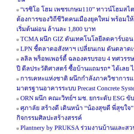
“เรซิโอ โฮม เพชรเกษม110” ทาวน์โฮมสไตล์ญ
ต้องการของวิถีชีวิตคนเมืองยุคใหม่ พร้อมให้
เริ่มต้นผ่อน ล้านละ 1,800 บาท
TCMA ผนึก GIZ ดันเทคโนโลยีลดคาร์บอน เร
LPN ชี้ตลาดอสังหาฯ เปลี่ยนเกม ดันตลาดเช
ลลิล พร็อพเพอร์ตี้ ฉลองครบรอบ 4 ทศวรรษ 
ปี ดีลประวัติศาสตร์ ซื้อบ้านแถมรถ* ได้เลย ไม
การเคหะแห่งชาติ ผนึกกำลังภาควิชาการแล
มาตรฐานอาคารระบบ Precast Concrete Syst
ORN ผนึก คณะวิทย์ฯ มช. ยกระดับ ESG ขับเค
ศุภาลัย สร้างดี เดินหน้า “น้องสุขดี พี่สุขใ
กิจกรรมศิลปะสร้างสรรค์
Plantnery by PRUKSA ร่วมงานบ้านและสวน