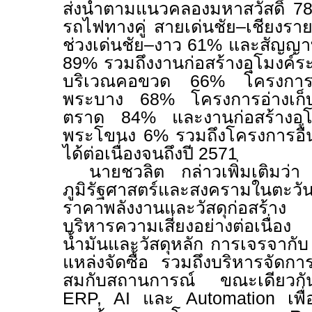
ส่งน้ำตามแนวคลองมหาสวัสดิ์
7
รถไฟทางคู่ สายเด่นชัย–เชียงรา
ช่วงเด่นชัย–งาว
61%
และสัญญาท
89%
รวมถึงงานก่อสร้างอุโมงค์
บริเวณคอขวด
66%
โครงการ
พระบาง
68%
โครงการอ่างเก็
ตราด
84%
และงานก่อสร้างอุ
พระโขนง
6%
รวมถึงโครงการอื่น
ได้ต่อเนื่องจนถึงปี
2571
นายชวลิต กล่าวเพิ่มเติมว่
ภูมิรัฐศาสตร์และสงครามในตะวั
ราคาพลังงานและวัสดุก่อสร้าง
บริหารความเสี่ยงอย่างต่อเนื่
น้ำมันและวัสดุหลัก การเจรจากั
แหล่งจัดซื้อ รวมถึงบริหารจัดกา
สมกับสถานการณ์ ขณะเดียวกั
ERP, AI
และ
Automation
เพ