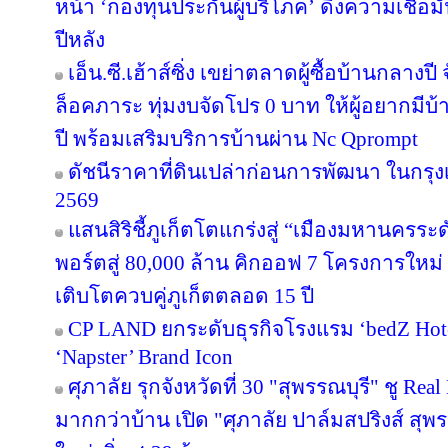
หน้า ‘กองทุนประกันผู้บริโภค’ ดึงความเชื่อมั
ปีหลัง
เอ็น.ซี.เฮ้าส์ซิ่ง เขย่าตลาดผู้ซื้อบ้านกลา
ล็อคภาระ ทุ่มงบจัดโปร 0 บาท ให้ผู้อยากมีบ้
ปี พร้อมเสริมบริการบ้านผ่าน Nc Qprompt
ดัชนีราคาที่ดินเปล่าก่อนการพัฒนา ในกรุ
2569
แสนสิริชี้ภูเก็ตโตแกร่งสู่ “เมืองมหานครร
พอร์ตสู่ 80,000 ล้าน คิกออฟ 7 โครงการใหม่
เติบโตควบคู่ภูเก็ตตลอด 15 ปี
CP LAND ยกระดับธุรกิจโรงแรม ‘bedZ Hotel’
‘Napster’ Brand Icon
ศุภาลัย รุกจังหวัดที่ 30 "สุพรรณบุรี" ชู Re
มากกว่าบ้าน เปิด "ศุภาลัย ปาล์มสปริงส์ สุพรร