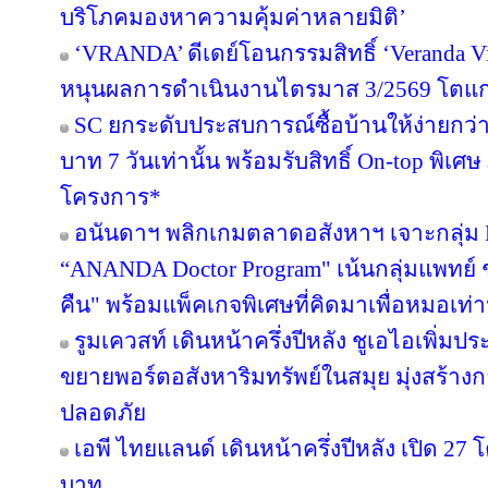
บริโภคมองหาความคุ้มค่าหลายมิติ’
‘VRANDA’ ดีเดย์โอนกรรมสิทธิ์ ‘Veranda Vill
หนุนผลการดำเนินงานไตรมาส 3/2569 โตแก
SC ยกระดับประสบการณ์ซื้อบ้านให้ง่ายกว่า
บาท 7 วันเท่านั้น พร้อมรับสิทธิ์ On-top พิเ
โครงการ*
อนันดาฯ พลิกเกมตลาดอสังหาฯ เจาะกลุ่ม Nic
“ANANDA Doctor Program" เน้นกลุ่มแพทย์ 
คืน" พร้อมแพ็คเกจพิเศษที่คิดมาเพื่อหมอเท่าน
รูมเควสท์ เดินหน้าครึ่งปีหลัง ชูเอไอเพิ่มป
ขยายพอร์ตอสังหาริมทรัพย์ในสมุย มุ่งสร้
ปลอดภัย
เอพี ไทยแลนด์ เดินหน้าครึ่งปีหลัง เปิด 27
บาท