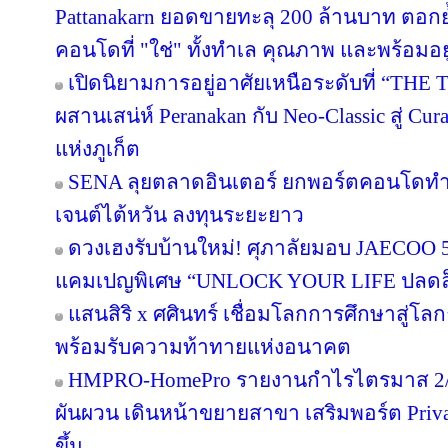
Pattanakarn ยอดขายทะลุ 200 ล้านบาท ตอกย้
คอนโดที่ "ใช่" ทั้งทำเล คุณภาพ และพร้อมอยู
เปิดนิยามการอยู่อาศัยเหนือระดับที่ “THE 
ผสานเสน่ห์ Peranakan กับ Neo-Classic สู่ C
แห่งภูเก็ต
SENA ลุยตลาดอินเตอร์ ยกพอร์ตคอนโดทำ
เจนต์ไต้หวัน ลงทุนระยะยาว
ดวงเฮงรับบ้านใหม่! ศุภาลัยมอบ JAECOO 5 
แคมเปญพิเศษ “UNLOCK YOUR LIFE ปลดล็อก
แสนสิริ x ศศินทร์ เชื่อมโลกการศึกษาสู่โลกธุ
พร้อมรับความท้าทายแห่งอนาคต
HMPRO-HomePro รายงานกำไรไตรมาส 2/2
ผันผวน เดินหน้าขยายสาขา เสริมพอร์ต Private
ขึ้น