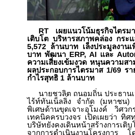
RT
เผยแนวโน้มธุรกิจไตร
เติบโต บริหารสภาพคล่อง กระแ
5,572
ล้านบาท เล็งประมูลงานเพ
บาท พัฒนา
ERP, AI
และ
Auto
ความเสี่ยงเข้มงวด หนุนความส
ผลประกอบการไตรมาส
1/69
รา
กำไรสุทธิ
1
ล้านบาท
นายชวลิต ถนอมถิ่น ประธานเจ้
ไร้ท์ทันเน็ลลิ่ง จำกัด (มหาชน
พิเศษด้านขุดเจาะอุโมงค์ วิศ
เทคนิคครบวงจร เปิดเผยว่า ทิศ
บริษัทยังคงเดินหน้าสร้างการเติ
จากการดำเนินงานโครงการ โดยเ