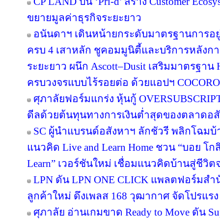
CP LAND ปั้น ‘Pri-d’ สร้าง Customer Ecosy
ขยายมูลค่าธุรกิจระยะยาว
อนันดาฯ เดินหน้ายกระดับมาตรฐานการอย
ครบ 4 เสาหลัก ชูคอมมูนิตี้และบริการหลังกา
ระยะยาว ผนึก Ascott–Dusit เสริมมาตรฐาน H
ครบวงจรแบบไร้รอยต่อ ด้วยแอปฯ COCORO
ศุภาลัยฟอร์มแกร่ง หุ้นกู้ OVERSUBSCRIPT
ดีลด้วยต้นทุนทางการเงินต่ำสุดของตลาดอส
SC ผู้นำแบรนด์อสังหาฯ ลักชัวรี พลิกโฉมบ้าน
แนวคิด Live and Learn Home ชวน “บอย โกสิ
Learn” เวอร์ชันใหม่ เชื่อมแนวคิดบ้านสู่ชีวิต
LPN ดัน LPN ONE CLICK แพลตฟอร์มสำน
ลูกค้าใหม่ ดึงเพลส 168 วุฒากาศ จัดโปรแรง
ศุภาลัย อ่านเกมขาด Ready to Move ดัน S