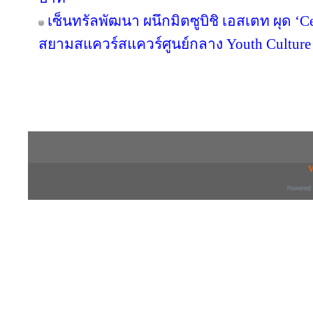
เซ็นทรัลพัฒนา ผนึกมิตซูบิชิ เอสเตท ผุด ‘
สยามสแควร์สแควร์ศูนย์กลาง Youth Culture
Copyright © 2016 inTV co.,Ltd. All Right
V