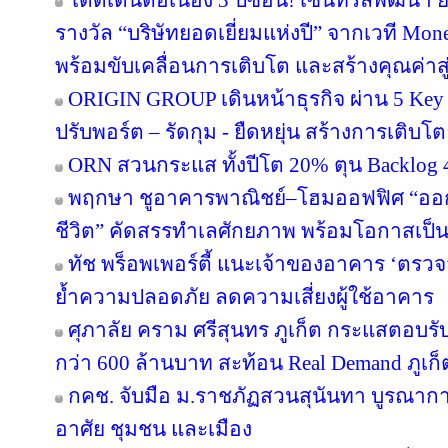
โดดเด่นต่อเนื่อง 3 ปีซ้อน! เซ็นทรัลพัฒนา 
รางวัล “บริษัทยอดเยี่ยมแห่งปี” จากเวที Mo
พร้อมขับเคลื่อนการเติบโต และสร้างคุณค่า
ORIGIN GROUP เดินหน้าธุรกิจ ผ่าน 5 Key 
ปรับพอร์ต – รัดกุม - ยืดหยุ่น สร้างการเติบโตย
ORN สวนกระแส ทั้งปีโต 20% ตุน Backlog 4
พฤกษา ชูอาคารพาณิชย์–โฮมออฟฟิศ “ออกแบบ
ชีวิต” คัดสรรทำเลศักยภาพ พร้อมโอกาสเป็น
ทัช พร็อพเพอร์ตี้ แนะเจ้าของอาคาร ‘ต
ย้ำความปลอดภัย ลดความเสี่ยงผู้ใช้อาคาร
ศุภาลัย คราม ศรีสุนทร ภูเก็ต กระแสตอบร
กว่า 600 ล้านบาท สะท้อน Real Demand ภูเก็
กคช. จับมือ ม.ราชภัฏสวนสุนันทา บูรณากา
อาศัย ชุมชน และเมือง