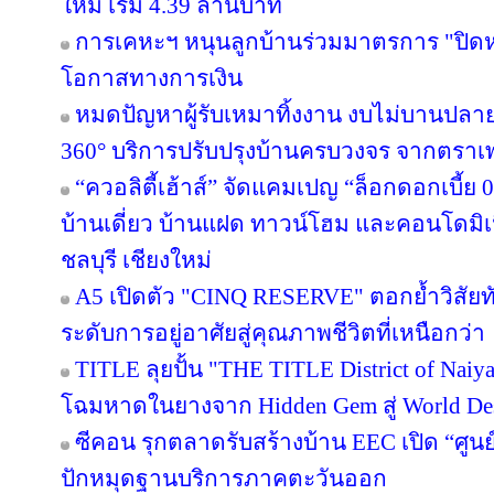
ใหม่ เริ่ม 4.39 ล้านบาท
การเคหะฯ หนุนลูกบ้านร่วมมาตรการ "ปิดหนี
โอกาสทางการเงิน
หมดปัญหาผู้รับเหมาทิ้งงาน งบไม่บานปลาย
360° บริการปรับปรุงบ้านครบวงจร จากตราเ
“ควอลิตี้เฮ้าส์” จัดแคมเปญ “ล็อกดอกเบี้ย
บ้านเดี่ยว บ้านแฝด ทาวน์โฮม และคอนโดมิ
ชลบุรี เชียงใหม่
A5 เปิดตัว "CINQ RESERVE" ตอกย้ำวิสัยทั
ระดับการอยู่อาศัยสู่คุณภาพชีวิตที่เหนือกว่า
TITLE ลุยปั้น "THE TITLE District of Naiy
โฉมหาดในยางจาก Hidden Gem สู่ World Des
ซีคอน รุกตลาดรับสร้างบ้าน EEC เปิด “ศูนย
ปักหมุดฐานบริการภาคตะวันออก