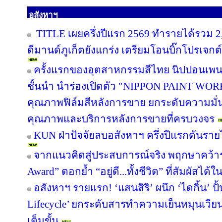
อสังหาฯ
TITLE เผยครึ่งปีแรก 2569 ทำรายได้รวม 2
ดีมานด์ภูเก็ตยังแกร่ง เตรียมโอนบิ๊กโปรเจกต์
ครั้งแรกของอุตสาหกรรมสีไทย นิปปอนเพนต
ชั้นนำ นำร่องเปิดตัว "NIPPON PAINT WO
คุณภาพฟิล์มสีหลังการขาย ยกระดับความมั่น
คุณภาพและบริการหลังการขายที่ครบวงจร
KUN ฝ่าปัจจัยลบอสังหาฯ ครึ่งปีแรกดันรา
จากแนวคิดสู่ประสบการณ์จริง พฤกษาคว้ารา
Award” ตอกย้ำ “อยู่ดี...ทั้งชีวิต” ที่สัมผัสได้ใ
อสังหาฯ รายแรก! ‘แสนสิริ’ ผนึก ‘ไดกิ้น’ ปั
Lifecycle’ ยกระดับสารทำความเย็นหมุนเวียน 
เต็มขั้น