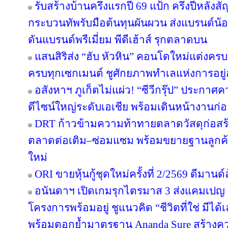
รับสร้างบ้านครึ่งแรกปี 69 แป้ก ครึ่งปีหลังส
กระบวนทัพรับมือต้นทุนผันผวน ส่งแบรนด์น้
ดันแบรนด์พรีเมี่ยม พีดีเฮ้าส์ รุกตลาดบน
แสนสิริส่ง “ฮับ หัวหิน” คอนโดใหม่แต่งครบ เ
ครบทุกเซกเมนต์ ชูศักยภาพทำเลแห่งการอยู่
อสังหาฯ ภูเก็ตไม่แผ่ว! “ซีวีกรุ๊ป” ประกา
ดีไซน์ใหญ่ระดับเอเชีย พร้อมเดินหน้างานก่อ
DRT ก้าวข้ามความท้าทายตลาดวัสดุก่อสร้างค
ตลาดต่อเติม–ซ่อมแซม พร้อมขยายฐานลูกค้
ใหม่
ORI ขายหุ้นกู้ชุดใหม่ครั้งที่ 2/2569 ดีมาน
อนันดาฯ เปิดเกมรุกไตรมาส 3 ส่งแคมเป
โครงการพร้อมอยู่ ชูแนวคิด “ชีวิตที่ใช่ มีไ
พร้อมตอกย้ำมาตรฐาน Ananda Sure สร้างความ