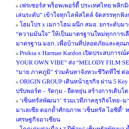
เฟรเซอร์ส พร็อพเพอร์ตี้ ประเทศไทย พลิกมิต
เล่นระดับ” เข้าใจทุกไลฟ์สไตล์ จัดสรรทุกฟัง
โฮมโปร x เมกาโฮม ผนึก สมอ. ยกระดับมาต
“ความมั่นใจ” ให้เป็นมาตรฐานใหม่ทุกการเลือ
มาตรฐาน มอก. เพื่อบ้านที่ปลอดภัยและคุณภาพ
Pruksa x Harman Kardon เปิดประสบการณ์ค
YOUR OWN VIBE” ส่ง “MELODY FILM SER
“มาย ภาคภูมิ” ร่วมค้นหาจังหวะชีวิตที่ใช่ ต่อย
ORIGIN GROUP เดินหน้าธุรกิจ ผ่าน 5 Key 
ปรับพอร์ต – รัดกุม - ยืดหยุ่น สร้างการเติบโตย
‘เซ็นทรัลพัฒนา’ ร่วมเวทีภาคธุรกิจไทย–
มาเลเซีย ตอกย้ำศักยภาพ ‘เซ็นทรัล ไอซิตี้
เศรษฐกิจอาเซียน