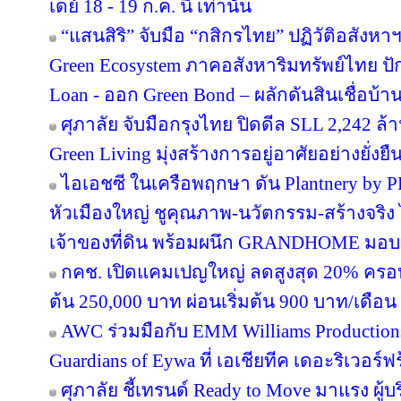
เดย์ 18 - 19 ก.ค. นี้ เท่านั้น
“แสนสิริ” จับมือ “กสิกรไทย” ปฏิวัติอสังหา
Green Ecosystem ภาคอสังหาริมทรัพย์ไทย ปั
Loan - ออก Green Bond – ผลักดันสินเชื่อบ้าน
ศุภาลัย จับมือกรุงไทย ปิดดีล SLL 2,242 ล
Green Living มุ่งสร้างการอยู่อาศัยอย่างยั่งยื
ไอเอชซี ในเครือพฤกษา ดัน Plantnery by P
หัวเมืองใหญ่ ชูคุณภาพ-นวัตกรรม-สร้างจริง 
เจ้าของที่ดิน พร้อมผนึก GRANDHOME มอบส
กคช. เปิดแคมเปญใหญ่ ลดสูงสุด 20% ครอบ
ต้น 250,000 บาท ผ่อนเริ่มต้น 900 บาท/เดือน
AWC ร่วมมือกับ EMM Williams Productions 
Guardians of Eywa ที่ เอเชียทีค เดอะริเวอร์ฟ
ศุภาลัย ชี้เทรนด์ Ready to Move มาแรง ผู