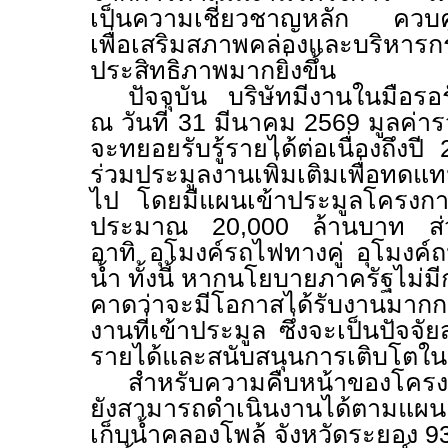
เป็นความเชี่ยวชาญหลัก ควบคู่
เพื่อเสริมสภาพคล่องและบริหารก
ประสิทธิภาพมากยิ่งขึ้น
ปัจจุบัน บริษัทมีงานในมือรอร
ณ วันที่
31
มีนาคม
2569
มูลค่า
จะทยอยรับรู้รายได้ต่อเนื่องถึงปี
ร่วมประมูลงานเพิ่มเติมเพื่อทดแทน
ไป โดยมีแผนเข้าประมูลโครงกา
ประมาณ
20,000
ล้านบาท ส่
อาทิ อุโมงค์รถไฟทางคู่ อุโมงค
น้ำ ทั้งนี้ หากนโยบายภาครัฐไม่ม
คาดว่าจะมีโอกาสได้รับงานมา
งานที่เข้าประมูล ซึ่งจะเป็นปัจ
รายได้และสนับสนุนการเติบโตใ
สำหรับความคืบหน้าของโครงก
ยังสามารถดำเนินงานได้ตามแผ
เก็บน้ำคลองโพล้ จังหวัดระยอง
9