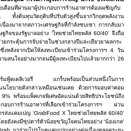
เดือนที่ผ่านมาผู้ประกอบการร้านอาหารต้องเผชิญกับ
ั้งต้นทุนวัตถุดิบที่ปรับตัวสูงขึ้นจากวิกฤตพลังงาน
ันเนื่องมาจากสภาวะเศรษฐกิจที่กำลังซบเซา การกลับมา
ษฐกิจของรัฐบาลอย่าง
‘
ไทยช่วยไทยพลัส
60/40’
จึงถือ
ช่วยกระตุ้นการจับจ่ายในช่วงกลางปีและเยียวยาผลกระ
ึ่งหลังจากเปิดให้ลงทะเบียนเข้าร่วมโครงการฯ
4
วัน
ความสนใจอย่างมากจนมีผู้ลงทะเบียนไปแล้วมากกว่า
26
ร์มฟู้ดเดลิเวอรี แกร็บพร้อมเป็นส่วนหนึ่งในการ
อนนโยบายดังกล่าวเหมือนเช่นเคย ด้วยการมอบค่าคอม
ง
9%
พร้อมแพ็คเกจพิเศษอัดแน่นด้วยสิทธิประโยชน์ถึง
้ประกอบการร้านอาหารที่เลือกเข้าร่วมโครงการฯ ผ่าน
การส่งแคมเปญ
‘GrabFood X
ไทยช่วยไทยพลัส
60/40’
 โดยยังคงมีซุปตาร์ตัวน้อยขวัญใจคนไทยอย่าง
‘
น้องเกล
’
 Grab
มาร่วมโปรโมตแคมเปญอย่างต่อเนื่องตลอดระยะ