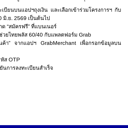
เบียนบนแอปฯถุงเงิน และเลือกเข้าร่วมโครงการฯ กับ
0
มิ.ย.
2569
เป็นต้นไป
 กด
“
สมัครฟรี
”
ที่แบนเนอร์
ยช่วยไทยพลัส
60/40
กับแพลตฟอร์ม
Grab
นค้า
”
จากแอปฯ
GrabMerchant
เพื่อกรอกข้อมูลบน
รหัส
OTP
นยันการลงทะเบียนสำเร็จ