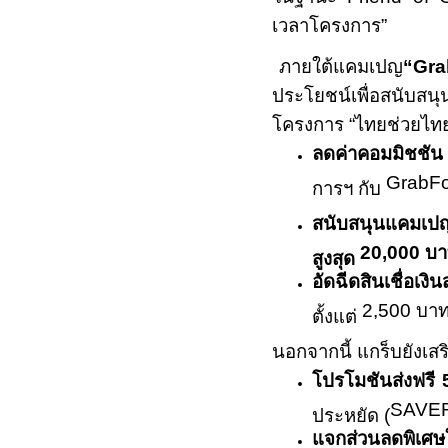
เวลาโครงการ
”
ภายใต้แคมเปญ
“Gr
ประโยชน์เพื่อสนับสนุ
โครงการ
“
ไทยช่วยไท
ลดค่าคอมมิชชัน
GrabF
การฯ กับ
สนับสนุนแคมเปญ
20,000
บา
สูงสุด
อัดฉีดสินเชื่อเง
2,500
บาท
ตั้งแต่
นอกจากนี้ แกร็บยังเสร
โปรโมชันส่งฟรี
SAVE
ประหยัด (
แจกส่วนลดพิเศษใ