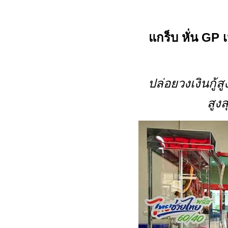
แกร็บ หั่น
GP
ปล่อยวงเงินกู้ส
สูง