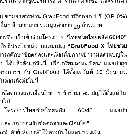
หญ่
ขายอาหารผ่าน
GrabFood
ฟรีตลอด
1
ปี (
GP 0%)
อื่นๆ อีกมากมาย รวมมูลค่ากว่า
ล้านบาท
20
หารที่สนใจเข้าร่วมโครงการ
“
ไทยช่วยไทยพลัส
60/40”
รับสิทธิประโยชน์จากแคมเปญ
“GrabFood X
ไทยช่วย
ารถศึกษาข้อตกลงและเงื่อนไขการเข้าร่วมแคมเปญใน
nt
ได้แล้วตั้งแต่วันนี้ เพื่อเตรียมลงทะเบียนบนแอปฯถุง
มโครงการฯ กับ
GrabFood
ได้ตั้งแต่วันที่
10
มิถุนายน
้นตอนดังต่อไปนี้
ข้อตกลงและเงื่อนไขการเข้าร่วมแคมเปญได้ตั้งแต่วัน
้นไป
์ โครงการไทยช่วยไทยพลัส
60/40
บนแอปฯ
ดและ กด
“
ยอมรับข้อตกลงและเงื่อนไข
”
ะจำตัวผู้เสียภาษี
”
ให้ตรงกับในแอปฯ ถุงเงิน