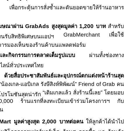
พื่อกระตุ้นการสั่งซ้ำและดันยอดขายให้ร้านอาหาร
โฆษณาผ่าน
GrabAds
สูงสุดมูลค่า
1,200
บาท
สำหรับ
GrabMerchant
เพื่อใช้
เบียนรับสิทธิพิเศษบนแอปฯ
การมองเห็นของร้านค้าบนแพลตฟอร์ม
และกิจกรรมการตลาดเต็มรูปแบบ
ผ่านทั้งช่องทาง
ลน์ทั่วประเทศไทย
 ด้วยสื่อประชาสัมพันธ์และอุปกรณ์ตกแต่งหน้าร้านสุด
“
น้องเกล-แอบิเกล รังษีสิงห์พิพัฒน์
” Friend of Grab
คน
“
เติมเกลแล้ว สั่งร้านนี้เลย
”
โดยมอบ
โปรโมชันสุดน่ารัก
0,000
ร้านแรกที่ลงทะเบียนเข้าร่วมโครงการฯ กับ
้น
Mart
มูลค่าสูงสุด
2,000
บาทต่อคน
ให้ลูกค้าได้นำไป
คบริโภคจากซูเปอร์มาร์เก็ต ร้านสะดวกซื้อ และร้านค้า