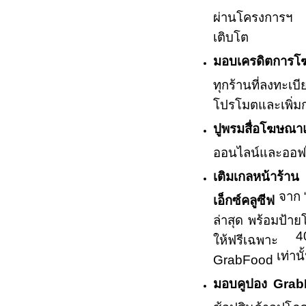
ผ่านโครงการฯ เ
เติบโต
มอบเครดิตการ
ทุกร้านที่ลงทะ
โปรโมตและเพิ่ม
ปูพรมสื่อโฆษณา
ออนไลน์และออฟไ
เติมเกลหน้าร้าน
จาก
เอ็กซ์คลูซีฟ
ล่าสุด พร้อมป้าย
4
ให้ฟรีเฉพาะ
เท่านั
GrabFood
มอบคูปอง
Grab
ช้อปสินค้าอุปโภ