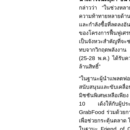
กล่าวว่า
“
ในช่วงหลาย
ความท้าทายหลายด้าน ท
และกำลังซื้อที่ลดลงอ
ของโครงการฟื้นฟูเศร
เป็นจังหวะสำคัญที่จะ
ทบจากวิกฤตพลังงาน ซ
(
25-28
พ.ค.) ได้รับ
ล้านสิทธิ์
”
“
ในฐานะผู้นำแพลตฟอ
สนับสนุนและขับเคลื่
มิชชันพิเศษเหลือเพีย
10
เด้งให้กับผู
GrabFood
ร่วมด้วย
เพื่อช่วยกระตุ้นตลาด
ในฐานะ
Friend of