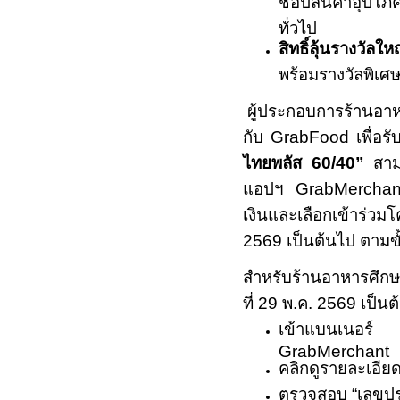
ทั่วไป
สิทธิ์ลุ้นรางวัลใ
พร้อมรางวัลพิเศษ
ผู้ประกอบการร้านอา
กับ
GrabFood
เพื่อ
ไทยพลัส
60/40”
สาม
แอปฯ
GrabMercha
เงินและเลือกเข้าร่ว
2569
เป็นต้นไป ตามขั
สำหรับร้านอาหารศึกษา
ที่
29
พ.ค.
2569
เป็นต
เข้าแบนเนอร
GrabMerchant
คลิกดูรายละเอีย
ตรวจสอบ
“
เลขปร