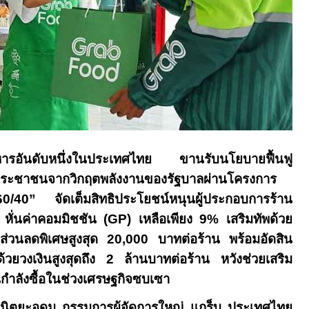
หารอันดับหนึ่งในประเทศไทย
ขานรับนโยบายฟื้นฟู
ประชาชนจากวิกฤตพลังงานของรัฐบาลผ่านโครงการ
60/40”
จัดเต็มสิทธิประโยชน์หนุนผู้ประกอบการร้าน
 หั่นค่าคอมมิชชัน (
GP)
เหลือเพียง
9%
เสริมทัพด้วย
่วนลดพิเศษสูงสุด
20,000
บาทต่อร้าน พร้อมอัดสิน
ด้วยวงเงินสูงสุดถึง
2
ล้านบาทต่อร้าน หวังช่วยเสริม
กำลังซื้อในช่วงเศรษฐกิจซบเซา
นิตยะอุดม กรรมการผู้จัดการใหญ่ แกร็บ ประเทศไทย