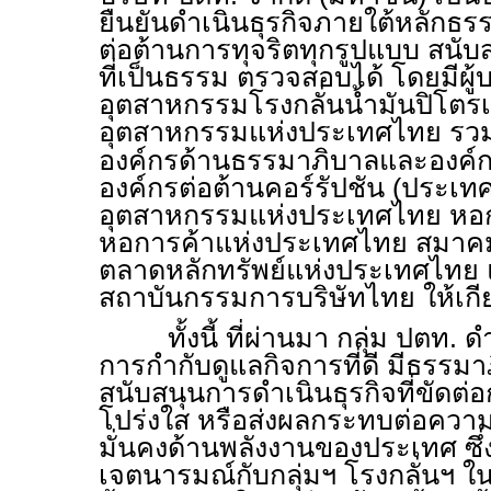
ยืนยันดำเนินธุรกิจภายใต้หลักธร
ต่อต้านการทุจริตทุกรูปแบบ สนั
ที่เป็นธรรม ตรวจสอบได้ โดยมีผู้บ
อุตสาหกรรมโรงกลั่นน้ำมันปิโตร
อุตสาหกรรมแห่งประเทศไทย ร
องค์กรด้านธรรมาภิบาลและองค์กร
องค์กรต่อต้านคอร์รัปชัน (ประเ
อุตสาหกรรมแห่งประเทศไทย หอ
หอการค้าแห่งประเทศไทย สมา
ตลาดหลักทรัพย์แห่งประเทศไทย 
สถาบันกรรมการบริษัทไทย ให้เกีย
ทั้งนี้ ที่ผ่านมา กลุ่ม ปตท. ด
การกำกับดูแลกิจการที่ดี มีธรร
สนับสนุนการดำเนินธุรกิจที่ขัด
โปร่งใส หรือส่งผลกระทบต่อความ
มั่นคงด้านพลังงานของประเทศ ซ
เจตนารมณ์กับกลุ่มฯ โรงกลั่นฯ ในวั