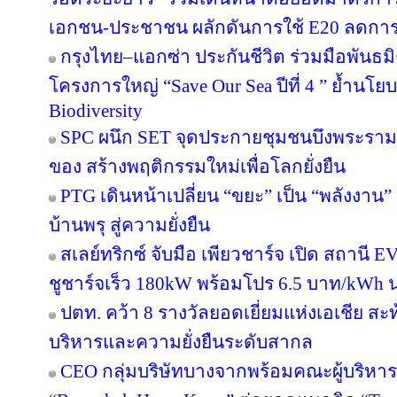
เอกชน-ประชาชน ผลักดันการใช้ E20 ลดกา
กรุงไทย–แอกซ่า ประกันชีวิต ร่วมมือพันธ
โครงการใหญ่ “Save Our Sea ปีที่ 4 ” ย้ำนโ
Biodiversity
SPC ผนึก SET จุดประกายชุมชนบึงพระราม
ของ สร้างพฤติกรรมใหม่เพื่อโลกยั่งยืน
PTG เดินหน้าเปลี่ยน “ขยะ” เป็น “พลังงาน
บ้านพรุ สู่ความยั่งยืน
สเลย์ทริกซ์ จับมือ เพียวชาร์จ เปิด สถาน
ชูชาร์จเร็ว 180kW พร้อมโปร 6.5 บาท/kWh น
ปตท. คว้า 8 รางวัลยอดเยี่ยมแห่งเอเชีย 
บริหารและความยั่งยืนระดับสากล
CEO กลุ่มบริษัทบางจากพร้อมคณะผู้บริหาร