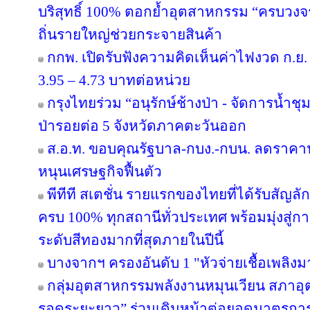
บริสุทธิ์ 100% ตอกย้ำอุตสาหกรรม “ครบวงจร” 
ถิ่นรายใหญ่ช่วยกระจายสินค้า
กกพ. เปิดรับฟังความคิดเห็นค่าไฟงวด ก.ย. 
3.95 – 4.73 บาทต่อหน่วย
กรุงไทยร่วม “อนุรักษ์ช้างป่า - จัดการน้ำชุม
ป่ารอยต่อ 5 จังหวัดภาคตะวันออก
ส.อ.ท. ขอบคุณรัฐบาล-กบง.-กบน. ลดราคาน้
หนุนเศรษฐกิจฟื้นตัว
พีทีที สเตชั่น รายแรกของไทยที่ได้รับสัญล
ครบ 100% ทุกสถานีทั่วประเทศ พร้อมมุ่งสู่ก
ระดับสีทองมากที่สุดภายในปีนี้
บางจากฯ ครองอันดับ 1 "หัวจ่ายเชื้อเพลิง
กลุ่มอุตสาหกรรมพลังงานหมุนเวียน สภาอุ
รอดระยะยาว” ร่วมเดินหน้าต่อยอดมาตรการภ