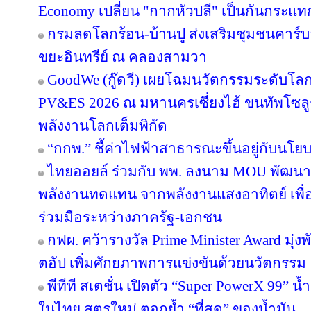
Economy เปลี่ยน "กากหัวปลี" เป็นกันกระแท
กรมลดโลกร้อน-บ้านปู ส่งเสริมชุมชนคาร์บอ
ขยะอินทรีย์ ณ คลองสามวา
GoodWe (กู๊ดวี) เผยโฉมนวัตกรรมระดับโล
PV&ES 2026 ณ มหานครเซี่ยงไฮ้ ขนทัพโซลู
พลังงานโลกเต็มพิกัด
“กกพ.” ชี้ค่าไฟฟ้าสาธารณะขึ้นอยู่กับนโย
ไทยออยล์ ร่วมกับ พพ. ลงนาม MOU พัฒนา ป
พลังงานทดแทน จากพลังงานแสงอาทิตย์ เพื
ร่วมมือระหว่างภาครัฐ-เอกชน
กฟผ. คว้ารางวัล Prime Minister Award มุ่
ตอัป เพิ่มศักยภาพการแข่งขันด้วยนวัตกรรม
พีทีที สเตชั่น เปิดตัว “Super PowerX 99” 
ในไทย สูตรใหม่ ตอกย้ำ “ที่สุด” ของน้ำมัน