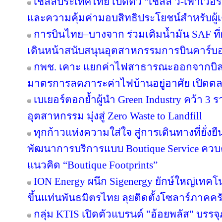
เชลล์ประเทศไทย เปิดตัว “เชลล์ วี-เพาเวอ
และความคุ้มค่ามอบสิทธิประโยชน์สำหรับผู้เต
การบินไทย–บางจาก ร่วมเติมน้ำมัน SAF ที
เดินหน้าสนับสนุนอุตสาหกรรมการบินคาร์บ
กพช. เคาะ แยกค่าไฟสาธารณะออกจากบิล
มาตรการลดภาระค่าไฟบ้านอยู่อาศัย เปิดต
เบเยอร์ตอกย้ำผู้นำ Green Industry คว้า 3
อุตสาหกรรม มุ่งสู่ Zero Waste to Landfill
ทุกก้าวแห่งความใส่ใจ สู่การเดินทางที่ยั่ง
พัฒนาการบริการแบบ Boutique Service ควบคู
แนวคิด “Boutique Footprints”
ION Energy ผนึก Sigenergy ยักษ์ใหญ่เท
ขึ้นแท่นพันธมิตรไทย ลุยติดตั้งโซลาร์ภาคครัว
กลุ่ม KTIS เปิดตัวแบรนด์ "อ้อยพลัส" บรร