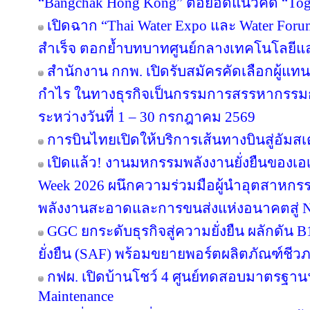
“Bangchak Hong Kong” ต่อยอดแนวคิด “Toget
เปิดฉาก “Thai Water Expo และ Water For
สำเร็จ ตอกย้ำบทบาทศูนย์กลางเทคโนโลยีแ
สำนักงาน กกพ. เปิดรับสมัครคัดเลือกผู้แ
กำไร ในทางธุรกิจเป็นกรรมการสรรหากรรม
ระหว่างวันที่ 1 – 30 กรกฎาคม 2569
การบินไทยเปิดให้บริการเส้นทางบินสู่อัมสเ
เปิดแล้ว! งานมหกรรมพลังงานยั่งยืนของเอเ
Week 2026 ผนึกความร่วมมือผู้นำอุตสาหกรร
พลังงานสะอาดและการขนส่งแห่งอนาคตสู่ N
GGC ยกระดับธุรกิจสู่ความยั่งยืน ผลักดัน 
ยั่งยืน (SAF) พร้อมขยายพอร์ตผลิตภัณฑ์ชีว
กฟผ. เปิดบ้านโชว์ 4 ศูนย์ทดสอบมาตรฐา
Maintenance