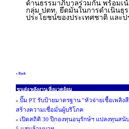
ด้านธรรมาภิบาลร่วมกัน พร้อมเน้
กลุ่ม ปตท. ยึดมั่นในการดำเนินธุ
ประโยชน์ของประเทศชาติ และป
« Back
ขนส่ง/พลังงาน/สิ่งแวดล้อม
ปั๊ม PT รับป้ายมาตรฐาน "หัวจ่ายเชื้อเพลิ
สร้างความเชื่อมั่นผู้บริโภค
เปิดสถิติ 30 ปีกองทุนอนุรักษ์ฯ แปลงทุนสน
5 แสนล้านบาท