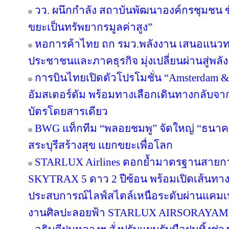
วว. ผนึกกำลัง สถาบันพัฒนาองค์กรชุมชน ขั
ขยะเป็นทรัพยากรมูลค่าสูง”
หอการค้าไทย ถก รมว.พลังงาน เสนอแนวทาง
ประชาชนและภาคธุรกิจ มุ่งเปลี่ยนผ่านสู่พล
การบินไทยเปิดตัวโปรโมชั่น “Amsterdam &
อัมสเตอร์ดัม พร้อมทางเลือกเดินทางกลับจาก
บัตรโดยสารเดียว
BWG แท็กทีม “พลอยชมพู” จัดใหญ่ “ธนาคารอิ
สระบุรีสร้างสุข แยกขยะเพื่อโลก
STARLUX Airlines ตอกย้ำมาตรฐานสายกา
SKYTRAX 5 ดาว 2 ปีซ้อน พร้อมเปิดเส้นทา
ประสบการณ์ไลฟ์สไตล์เหนือระดับผ่านแคมเ
งานศิลปะลอยฟ้า STARLUX AIRSORAYA