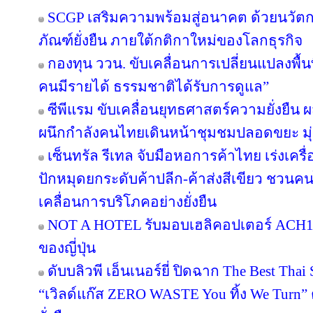
SCGP เสริมความพร้อมสู่อนาคต ด้วยนวัตก
ภัณฑ์ยั่งยืน ภายใต้กติกาใหม่ของโลกธุรกิจ
กองทุน ววน. ขับเคลื่อนการเปลี่ยนแปลงพื้นที
คนมีรายได้ ธรรมชาติได้รับการดูแล”
ซีพีแรม ขับเคลื่อนยุทธศาสตร์ความยั่งยืน 
ผนึกกำลังคนไทยเดินหน้าชุมชมปลอดขยะ มุ่งส
เซ็นทรัล รีเทล จับมือหอการค้าไทย เร่งเครื่อ
ปักหมุดยกระดับค้าปลีก-ค้าส่งสีเขียว ชวนคน
เคลื่อนการบริโภคอย่างยั่งยืน
NOT A HOTEL รับมอบเฮลิคอปเตอร์ ACH130
ของญี่ปุ่น
ดับบลิวพี เอ็นเนอร์ยี่ ปิดฉาก The Best Tha
“เวิลด์แก๊ส ZERO WASTE You ทิ้ง We Turn