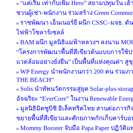
“แค่เริ่ม เท่ากับเพิ่ม Hero” สยามปทุมวัน เ
ชวนผู้เช่า-พนักงาน ร่วมสร้าง Green Commu
ราชพัฒนา เอ็นเนอร์ยี ผนึก CSSC–มจธ. ดัน
ไฟฟ้าโซลาร์เซลล์
BAM ผนึก มูลนิธิแม่ฟ้าหลวงฯ ลงนาม MOU 
“โครงการพัฒนาพื้นที่สีเขียวต้นแบบการใช้ประ
แวดล้อมอย่างยั่งยืน” เป็นพื้นที่แห่งคุณค่า ส
WP Energy นำพนักงานกว่า 200 คน ร่วม
THE BEACH”
Solis นำทัพนวัตกรรมสู่ยุค Solar-plus-stora
อัจฉริยะ “EverCore” ในงาน Renewable Energ
มูลนิธิมิตซูบิชิ อิเล็คทริคไทย สานต่อภารกิจ
ขยายพื้นที่สีเขียวและศักยภาพกักเก็บคาร์บอน
Mommy Booster จับมือ Papa Paper ปฏิวัติแพ