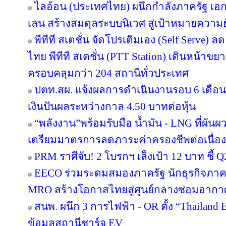
ไลอ้อน (ประเทศไทย) ผนึกกำลังภาครัฐ เอก
เลน สร้างสมดุลระบบนิเวศ สู่เป้าหมายความยั
พีทีที สเตชั่น จัดโปรเติมเอง (Self Serve) ล
ไทย พีทีที สเตชั่น (PTT Station) เดินหน้าขย
ครอบคลุมกว่า 204 สถานีทั่วประเทศ
ปตท.สผ. แจ้งผลการดำเนินงานรอบ 6 เดือน
เงินปันผลระหว่างกาล 4.50 บาทต่อหุ้น
“พลังงาน”พร้อมรับมือ น้ำมัน - LNG ที่ผัน
เตรียมมาตรการลดภาระค่าครองชีพต่อเนื่อง
PRM ราศีจับ! 2 โบรกฯ เล็งเป้า 12 บาท ชี้ Q
EECO ร่วมระดมสมองภาครัฐ นักธุรกิจภา
MRO สร้างโอกาสไทยสู่ศูนย์กลางซ่อมอากา
สนพ. ผนึก 3 การไฟฟ้า - OR ตั้ง “Thailand
ข้อมูลสถานีชาร์จ EV