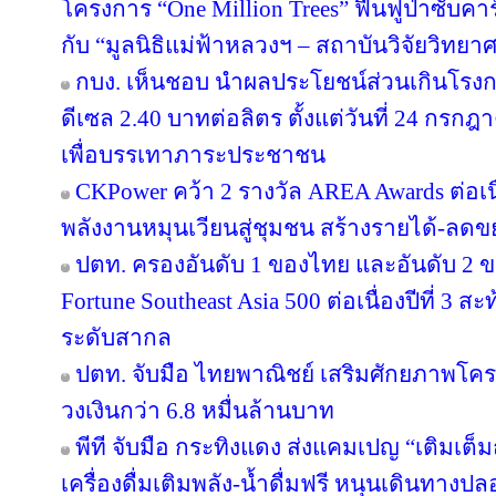
โครงการ “One Million Trees” ฟื้นฟูป่าซับคาร
กับ “มูลนิธิแม่ฟ้าหลวงฯ – สถาบันวิจัยวิทย
กบง. เห็นชอบ นำผลประโยชน์ส่วนเกินโรงกล
ดีเซล 2.40 บาทต่อลิตร ตั้งแต่วันที่ 24 กรกฎ
เพื่อบรรเทาภาระประชาชน
CKPower คว้า 2 รางวัล AREA Awards ต่อเนื่อ
พลังงานหมุนเวียนสู่ชุมชน สร้างรายได้-ลดข
ปตท. ครองอันดับ 1 ของไทย และอันดับ 2 ข
Fortune Southeast Asia 500 ต่อเนื่องปีที่ 3
ระดับสากล
ปตท. จับมือ ไทยพาณิชย์ เสริมศักยภาพโครงส
วงเงินกว่า 6.8 หมื่นล้านบาท
พีที จับมือ กระทิงแดง ส่งแคมเปญ “เติมเต็ม
เครื่องดื่มเติมพลัง-น้ำดื่มฟรี หนุนเดินทางป