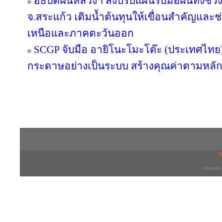
อธิบดีฝนหลวงฯ สั่งปรับแผนรับมือฝนทิ้งช่วง
จ.สระแก้ว เติมน้ำต้นทุนให้เขื่อนสำคัญและช
เหนือและภาคตะวันออก
SCGP จับมือ อายิโนะโมะโต๊ะ (ประเทศไทย) 
กระดาษอย่างเป็นระบบ สร้างคุณค่าตามหลัก
Copyright © 2016 inTV co.,Ltd. All Right
V