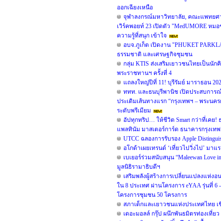
ออกเฉียงเหนือ
จุฬาลงกรณ์มหาวิทยาลัย, คณะแพทยศาสต
เวิร์คพอยท์ 23 เปิดตัว "MedUMORE หมอข
ความรู้ที่สนุก เข้าใจ
อบจ.ภูเก็ต เปิดงาน "PHUKET PARKLAN
ธรรมชาติ และเศรษฐกิจชุมชน
กลุ่ม KTIS ส่งเสริมเยาวชนไทยเป็นนักค
พระราชทานฯ ครั้งที่ 4
แถลงใหญ่ปีที่ 11! บุรีรัมย์ มาราธอน 202
ททท. และธนบุรีพานิช เปิดประสบการณ์ 
ประเดิมเส้นทางแรก “กรุงเทพฯ – พระนครศ
ระดับพรีเมียม
อัปทุกทริป… ให้ชีวิต Smart กว่าที่เคย!
แพลทินัม มาสเตอร์การ์ด ธนาคารกรุงเทพ” 
UTCC ฉลองการรับรอง Apple Distinguished
อโกด้าเผยเทรนด์ ‘เที่ยวไปวิ่งไป’ มาแ
เบเยอร์ร่วมสนับสนุน “Maleewan Love in
มูลนิธิรามาธิบดีฯ
เสริมพลังผู้สร้างการเปลี่ยนแปลงแห
ใน 8 ประเทศ ผ่านโครงการ eYAA รุ่นที่ 6 
โครงการชุมชน 50 โครงการ
สภาเด็กและเยาวชนแห่งประเทศไทย เชิญ
เดอะมอลล์ กรุ๊ป ผนึกพันธมิตรท่องเที่ยว