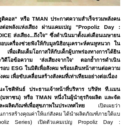
ูติคอล” หรือ
TMAN
ประกาศความสำเร็จรวมพลังคน
่งต่อพลังแห่งเสียง ผ่านแคมเปญ
"Propoliz Day :
OICE
ส่งเสียง...ถึงใจ" ซึ่งดำเนินมาตั้งแต่เดือนเมษายน
มอบเครื่องช่วยฟังให้กับมูลนิธิอนุเคราะห์คนหูหนวก ใน
พื่อเติมเต็มโอกาสให้กับเด็กผู้บกพร่องทางการได้ยิน
ละวิดีโอข้อความ
‘
ส่งเสียงจากใจ
’
ตอกย้ำการดำเนิน
กรอบ
ESG
ในมิติเพื่อสังคม พร้อมเดินหน้าสานต่อความ
คม เพื่อขับเคลื่อนสร้างสังคมที่เท่าเทียมอย่างต่อเนื่อง
โชติพันธ์ ประธานเจ้าหน้าที่บริหาร บริษัท ที.แมน
ด (มหาชน) หรือ
TMAN
หนึ่งในผู้นำธุรกิจผลิต และจัด
และผลิตภัณฑ์เพื่อสุขภาพในประเทศไทย
เปิดเผยว่า
นในการสร้างคุณค่าให้แก่สังคม ได้นำผลิตภัณฑ์ภายใต้แบ
poliz Series
) เปิดตัวแคมเปญ
Propoliz Day :