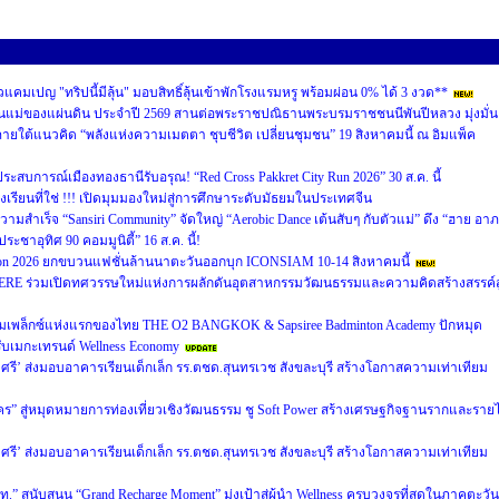
คมเปญ "ทริปนี้มีลุ้น" มอบสิทธิ์ลุ้นเข้าพักโรงแรมหรู พร้อมผ่อน 0% ได้ 3 งวด**
นแม่ของแผ่นดิน ประจำปี 2569 สานต่อพระราชปณิธานพระบรมราชชนนีพันปีหลวง มุ่งมั่น
ายใต้แนวคิด “พลังแห่งความเมตตา ชุบชีวิต เปลี่ยนชุมชน” 19 สิงหาคมนี้ ณ อิมแพ็ค
ัสประสบการณ์เมืองทองธานีรับอรุณ! “Red Cross Pakkret City Run 2026” 30 ส.ค. นี้
เรียนที่ใช่ !!! เปิดมุมมองใหม่สู่การศึกษาระดับมัธยมในประเทศจีน
วามสำเร็จ “Sansiri Community” จัดใหญ่ “Aerobic Dance เต้นสับๆ กับตัวแม่” ดึง “ฮาย อา
ระชาอุทิศ 90 คอมมูนิตี้” 16 ส.ค. นี้!
ion 2026 ยกขบวนแฟชั่นล้านนาตะวันออกบุก ICONSIAM 10-14 สิงหาคมนี้
ERE ร่วมเปิดทศวรรษใหม่แห่งการผลักดันอุตสาหกรรมวัฒนธรรมและความคิดสร้างสรรค์สู
คอมเพล็กซ์แห่งแรกของไทย THE O2 BANGKOK & Sapsiree Badminton Academy ปักหมุด
ับเมกะเทรนด์ Wellness Economy
ุงศรี’ ส่งมอบอาคารเรียนเด็กเล็ก รร.ตชด.สุนทรเวช สังขละบุรี สร้างโอกาสความเท่าเทียม
 สู่หมุดหมายการท่องเที่ยวเชิงวัฒนธรรม ชู Soft Power สร้างเศรษฐกิจฐานรากและรายไ
ุงศรี’ ส่งมอบอาคารเรียนเด็กเล็ก รร.ตชด.สุนทรเวช สังขละบุรี สร้างโอกาสความเท่าเทียม
” สนับสนุน “Grand Recharge Moment” มุ่งเป้าสู่ผู้นำ Wellness ครบวงจรที่สุดในภาคตะวัน