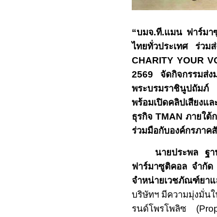
“บมจ.ที
.
แมน ฟาร์มาซ
ไทยทั่วประเทศ ร่วมส
CHARITY YOUR V
2569
จัดกิจกรรมส่ง
พระบรมราชินูปถัมภ์ เ
พร้อม
เปิดคลิปเสียงแ
ธุรกิจ
TMAN
ภายใต้
ร่วมมือกับองค์กรภาคสัง
นายประพล ฐานะ
ฟาร์มาซูติคอล จำกั
จำหน่ายเวชภัณฑ์ยา
บริษัทฯ มีความมุ่งมั่
รนด์โพรโพลิซ (
Pro