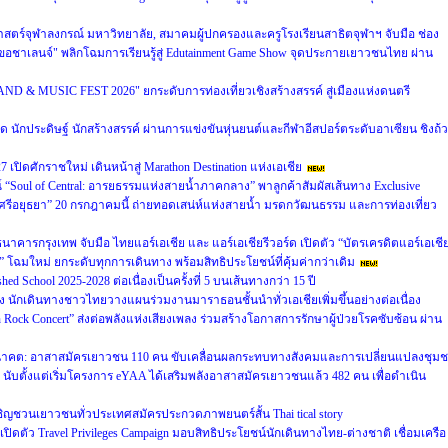
ร์จุฬาลงกรณ์ มหาวิทยาลัย, สมาคมผู้ปกครองและครูโรงเรียนสาธิตจุฬาฯ จับมือ ช่อง
อชาเลนจ์" พลิกโฉมการเรียนรู้สู่ Edutainment Game Show จุดประกายเยาวชนไทย ผ่าน
D & MUSIC FEST 2026" ยกระดับการท่องเที่ยวเชิงสร้างสรรค์ สู่เมืองแห่งดนตรี
ิด นักประดิษฐ์ นักสร้างสรรค์ ผ่านการแข่งขันหุ่นยนต์และกีฬาอีสปอร์ตระดับอาเซียน ชิงถ้
7 เปิดศักราชใหม่ เดินหน้าสู่ Marathon Destination แห่งเอเชีย
“Soul of Central: อารยธรรมแห่งสายน้ำภาคกลาง” พาลูกค้าสัมผัสเส้นทาง Exclusive
รีอยุธยา” 20 กรกฎาคมนี้ ถ่ายทอดเสน่ห์แห่งสายน้ำ มรดกวัฒนธรรม และการท่องเที่ยว
 ธนาคารกรุงเทพ จับมือ ไทยแอร์เอเชีย และ แอร์เอเชียรีวอร์ด เปิดตัว “บัตรเครดิตแอร์เอเชี
โฉมใหม่ ยกระดับทุกการเดินทาง พร้อมสิทธิประโยชน์ที่คุ้มค่ากว่าเดิม
 School 2025-2028 ต่อเนื่องเป็นครั้งที่ 5 บนเส้นทางกว่า 15 ปี
รง นักเดินทางชาวไทยวางแผนร่วมงานมาราธอนชั้นนำทั่วเอเชียเพิ่มขึ้นอย่างต่อเนื่อง
 Rock Concert” ส่งต่อพลังแห่งเสียงเพลง ร่วมสร้างโอกาสการรักษาผู้ป่วยโรคซับซ้อน ผ่าน
่งอนาคต: อาสาสมัครเยาวชน 110 คน ขับเคลื่อนผลกระทบทางสังคมและการเปลี่ยนแปลงชุม
- นับตั้งแต่เริ่มโครงการ eYAA ได้เสริมพลังอาสาสมัครเยาวชนแล้ว 482 คน เพื่อดำเนิน
ชวนเยาวชนทั่วประเทศสมัครประกวดภาพยนตร์สั้น Thai tical story
 เปิดตัว Travel Privileges Campaign มอบสิทธิประโยชน์นักเดินทางไทย-ต่างชาติ เชื่อมเครือ