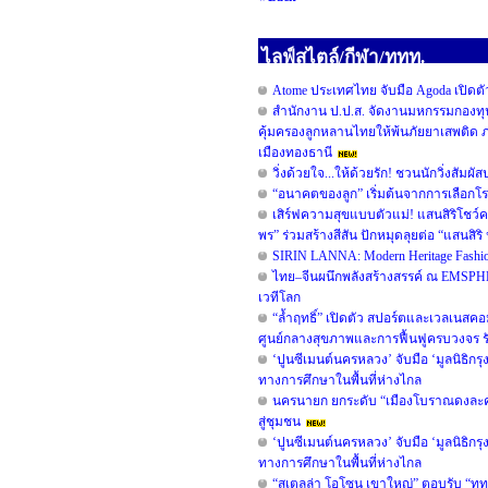
ไลฟ์สไตล์/กีฬา/ททท.
Atome ประเทศไทย จับมือ Agoda เปิดตัวแ
สำนักงาน ป.ป.ส. จัดงานมหกรรมกองทุ
คุ้มครองลูกหลานไทยให้พ้นภัยยาเสพติด ภ
เมืองทองธานี
วิ่งด้วยใจ...ให้ด้วยรัก! ชวนนักวิ่งสัมผ
“อนาคตของลูก” เริ่มต้นจากการเลือกโรง
เสิร์ฟความสุขแบบตัวแม่! แสนสิริโชว์ค
พร” ร่วมสร้างสีสัน ปักหมุดลุยต่อ “แสนสิริ ป
SIRIN LANNA: Modern Heritage Fash
ไทย–จีนผนึกพลังสร้างสรรค์ ณ EMSPH
เวทีโลก
“ล้ำฤทธิ์” เปิดตัว สปอร์ตและเวลเนส
ศูนย์กลางสุขภาพและการฟื้นฟูครบวงจร ร
‘ปูนซีเมนต์นครหลวง’ จับมือ ‘มูลนิธิกร
ทางการศึกษาในพื้นที่ห่างไกล
นครนายก ยกระดับ “เมืองโบราณดงละคร”
สู่ชุมชน
‘ปูนซีเมนต์นครหลวง’ จับมือ ‘มูลนิธิกร
ทางการศึกษาในพื้นที่ห่างไกล
“สเตลล่า โอโซน เขาใหญ่” ตอบรับ “ททท.