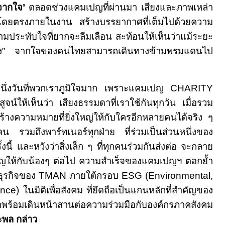
งจากใจ
’
ตลอดช่วงแคมเปญที่ผ่านมา เสียงและภาพเหล่า
งๆ โดยตรงภายในงาน สร้างบรรยากาศที่เต็มไปด้วยความ
ามประทับใจที่ยากจะลืมเลือน สะท้อนให้เห็นว่าแม้ระยะ
ง
”
จากใจของคนไทยสามารถเดินทางข้ามพรมแดนไป
ีกหนึ่งวันที่พวกเราภูมิใจมาก เพราะแคมเปญ
CHARITY
ิสูจน์ให้เห็นว่า เสียงธรรมดาที่เราใช้กันทุกวัน เมื่อรวม
้างความหมายที่ยิ่งใหญ่ให้กับใครอีกหลายคนได้จริง ๆ
รวมถึงพาร์ทเนอร์ทุกฝ่าย ที่ร่วมเป็นส่วนหนึ่งของ
งนี้ และหวังว่าสิ่งเล็ก ๆ ที่ทุกคนร่วมกันส่งต่อ จะกลาย
ำคัญให้กับน้องๆ ต่อไป ความสำเร็จของแคมเปญฯ ตอกย้ำ
ธุรกิจของ
TMAN
ภายใต้กรอบ
ESG (Environmental,
nce)
ในมิติเพื่อสังคม ที่ยึดถือเป็นแกนหลักที่สำคัญของ
พร้อมเดินหน้าสานต่อความร่วมมือกับองค์กรภาคสังคม
พล กล่าว