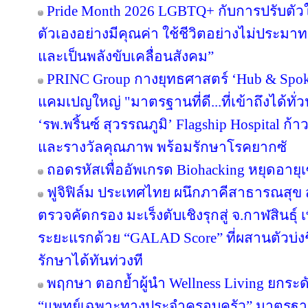
Pride Month 2026 LGBTQ+ กับการปรับตัวในโ
ตัวเองอย่างมีคุณค่า ใช้ชีวิตอย่างไม่ประ
และเป็นพลังขับเคลื่อนสังคม”
PRINC Group กางยุทธศาสตร์ ‘Hub & Spoke
แคมเปญใหญ่ "มาตรฐานที่ดี...ที่เข้าถึงได้ทั่
‘รพ.พริ้นซ์ สุวรรณภูมิ’ Flagship Hospital ก้า
และรางวัลคุณภาพ พร้อมรักษาโรคยากซั
ถอดรหัสเพื่ออัพเกรด Biohacking หยุดอายุเ
ฟูจิฟิล์ม ประเทศไทย ผนึกภาคีสาธารณสุ
ตรวจคัดกรอง มะเร็งตับเชิงรุกสู่ จ.กาฬสินธุ
ระยะแรกด้วย “GALAD Score” ที่ผสานตัวบ่งชี
รักษาได้ทันท่วงที
พฤกษา ตอกย้ำผู้นำ Wellness Living ยกระดั
“แพทย์เฉพาะทางประจำครอบครัว” มาตรฐาน