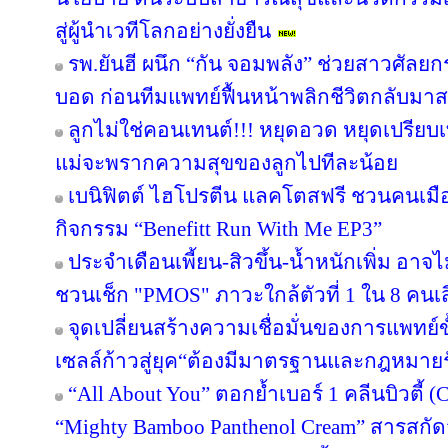
สู่ผู้นำเวทีโลกอย่างยั่งยืน
รพ.ยันฮี ผนึก “กัน จอมพลัง” ช่วยสาวศัลยก
บอด ก่อนทีมแพทย์ฟื้นหน้าพลิกชีวิตกลับมาสว
ลูกไม่ใช่คอนเทนต์!!! หยุดอวด หยุดเปรีย
แม่จะพรากความสุขของลูกไปทีละน้อย
เบนิฟิตต์ ไฮโปรตีน แลคโตสฟรี ชวนคนเมือ
กิจกรรม “Benefitt Run With Me EP3”
ประจำเดือนเพี้ยน-สิวขึ้น-น้ำหนักเพิ่ม อาจไม
ชวนเช็ก "PMOS" ภาวะใกล้ตัวที่ 1 ใน 8 คนเสี่
จุดเปลี่ยนสร้างความเชื่อมั่นของการแพทย์ข
เซลล์ก้าวสู่ยุค“ต้องมีมาตรฐานและกฎหมาย
“All About You” ตอกย้ำเบอร์ 1 คลีนบิวตี้ (
“Mighty Bamboo Panthenol Cream” สารสกั