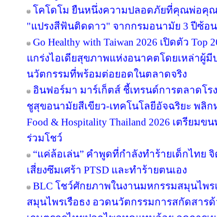
โคโดโม ยืนหนึ่งความปลอดภัยที่คุณพ่อคุณ
"แปรงสีฟันติดดาว" จากกรมอนามัย 3 ปีซ้อน
Go Healthy with Taiwan 2026 เปิดตัว Top 2
แกร่งไอเดียสุขภาพแห่งอนาคตโดยเหล่าผู้มี
นวัตกรรมที่พร้อมต่อยอดในตลาดจริง
อินฟอร์มา มาร์เก็ตส์ ชี้เทรนด์การตลาดโร
ชูสุขอนามัยสีเขียว-เทคโนโลยีอัจฉริยะ พลิก
Food & Hospitality Thailand 2026 เตรียมขน
ร่วมโชว์
“แค่ล้อเล่น” คำพูดที่กำลังทำร้ายเด็กไทย จิต
เสี่ยงซึมเศร้า PTSD และทำร้ายตนเอง
BLC โชว์ศักยภาพในงานมหกรรมสมุนไพรแห่
สมุนไพรเรือธง อวดนวัตกรรมการสกัดสารด้วย