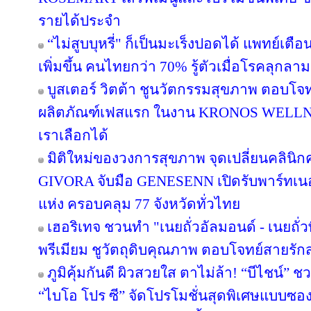
รายได้ประจำ
“ไม่สูบบุหรี่" ก็เป็นมะเร็งปอดได้ แพทย์เตือน
เพิ่มขึ้น คนไทยกว่า 70% รู้ตัวเมื่อโรคลุกลาม
บูสเตอร์ วิตต้า ชูนวัตกรรมสุขภาพ ตอบโจท
ผลิตภัณฑ์เฟสแรก ในงาน KRONOS WELLNE
เราเลือกได้
มิติใหม่ของวงการสุขภาพ จุดเปลี่ยนคลินิกค
GIVORA จับมือ GENESENN เปิดรับพาร์ทเนอร์ท
แห่ง ครอบคลุม 77 จังหวัดทั่วไทย
เฮอริเทจ ชวนทำ "เนยถั่วอัลมอนด์ - เนยถั่
พรีเมียม ชูวัตถุดิบคุณภาพ ตอบโจทย์สายรั
ภูมิคุ้มกันดี ผิวสวยใส ตาไม่ล้า! “บีไชน์
“ไบโอ โปร ซี” จัดโปรโมชั่นสุดพิเศษแบบซอง ซ