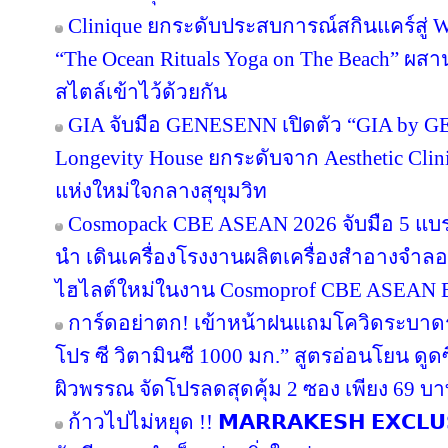
Clinique ยกระดับประสบการณ์สกินแคร์สู่ We
“The Ocean Rituals Yoga on The Beach” ผส
สไตล์เข้าไว้ด้วยกัน
GIA จับมือ GENESENN เปิดตัว “GIA by 
Longevity House ยกระดับจาก Aesthetic Clin
แห่งใหม่ใจกลางสุขุมวิท
Cosmopack CBE ASEAN 2026 จับมือ 5 แบร
นำ เดินเครื่องโรงงานผลิตเครื่องสำอางจำลอง
ไฮไลต์ใหม่ในงาน Cosmoprof CBE ASEAN 
การ์ดอย่าตก! เข้าหน้าฝนแถมโควิดระบาด
โปร ซี วิตามินซี 1000 มก.” สูตรอ่อนโยน ดูดซ
ผิวพรรณ จัดโปรลดสุดคุ้ม 2 ซอง เพียง 69 บ
ก้าวไปไม่หยุด !! 𝗠𝗔𝗥𝗥𝗔𝗞𝗘𝗦𝗛 𝗘𝗫𝗖𝗟