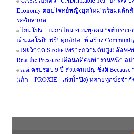
GAYA เปิดตัว “UNDrinkable Tea” ยกระดับส
Economy ตอบโจทย์หญิงยุคใหม่ พร้อมผลักดัน
ระดับสากล
โฮมโปร – เมกาโฮม ชวนทุกคน “ขยับร่างกาย เต
เต้นแอโรบิกฟรี! ทุกสัปดาห์ สร้าง Community
เผยวิกฤต Stroke เพราะความดันสูง! อ๊อฟ-
Beat the Pressure เตือนสติคนทำงานหนัก อย่
sasi ครบรอบ 9 ปี ส่งแคมเปญ ซิ่งศิ Because 
(เก้า – PROXIE - เก่งน้ำปิง) ทลายทุกข้อจำกั
Copyright © 2016 inTV co.,Ltd. All Right
V