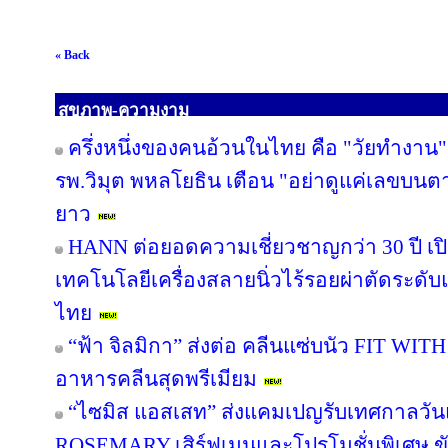
« Back
สุขภาพ-ความงาม
ครึ่งหนึ่งของคนอ้วนในไทย คือ "วัยทำงาน" 
รพ.วิมุต พหลโยธิน เตือน "อย่าดูแค่เลขบนต
ยาว
HANN ต่อยอดความเชี่ยวชาญกว่า 30 ปี เปิด
เทคโนโลยีเครื่องสลายนิ่วไร้รอยผ่าตัดระดับแ
ไทย
“ฟ้า จิลมิกา” ส่งต่อ คลีนแซ่บนัว FIT WI
อาหารคลีนสุดพรีเมียม
“ไซมิส แอสเสท” ส่งแคมเปญรับเทศกาลวัน
ROSEMARY เสิร์ฟเมนูและโปรโมชั่นพิเศษ ขับเ