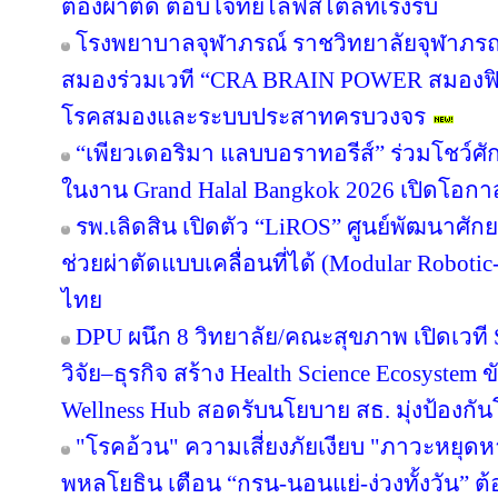
ต้องผ่าตัด ตอบโจทย์ไลฟ์สไตล์ที่เร่งรีบ
โรงพยาบาลจุฬาภรณ์ ราชวิทยาลัยจุฬาภรณ
สมองร่วมเวที “CRA BRAIN POWER สมองฟิต 
โรคสมองและระบบประสาทครบวงจร
“เพียวเดอริมา แลบบอราทอรีส์” ร่วมโชว
ในงาน Grand Halal Bangkok 2026 เปิดโอก
รพ.เลิดสิน เปิดตัว “LiROS” ศูนย์พัฒนาศั
ช่วยผ่าตัดแบบเคลื่อนที่ได้ (Modular Roboti
ไทย
DPU ผนึก 8 วิทยาลัย/คณะสุขภาพ เปิดเวที S
วิจัย–ธุรกิจ สร้าง Health Science Ecosystem 
Wellness Hub สอดรับนโยบาย สธ. มุ่งป้องกั
"โรคอ้วน" ความเสี่ยงภัยเงียบ "ภาวะหยุด
พหลโยธิน เตือน “กรน-นอนแย่-ง่วงทั้งวัน” ต