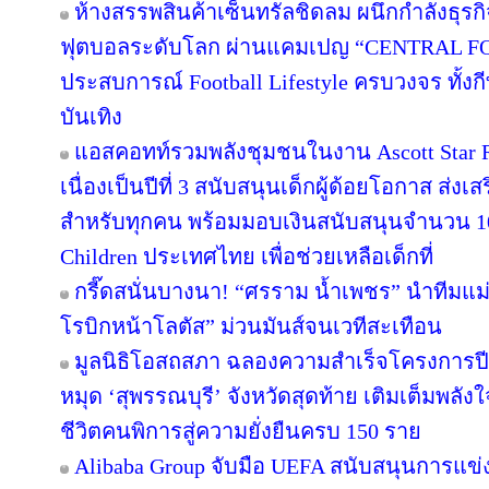
ห้างสรรพสินค้าเซ็นทรัลชิดลม ผนึกกำลังธุร
ฟุตบอลระดับโลก ผ่านแคมเปญ “CENTRAL F
ประสบการณ์ Football Lifestyle ครบวงจร ทั้ง
บันเทิง
แอสคอทท์รวมพลังชุมชนในงาน Ascott Star Re
เนื่องเป็นปีที่ 3 สนับสนุนเด็กผู้ด้อยโอกาส ส่ง
สำหรับทุกคน พร้อมมอบเงินสนับสนุนจำนวน 10
Children ประเทศไทย เพื่อช่วยเหลือเด็กที่
กรี๊ดสนั่นบางนา! “ศรราม น้ำเพชร” นำทีมแม
โรบิกหน้าโลตัส” ม่วนมันส์จนเวทีสะเทือน
มูลนิธิโอสถสภา ฉลองความสำเร็จโครงการปีท
หมุด ‘สุพรรณบุรี’ จังหวัดสุดท้าย เติมเต็มพลัง
ชีวิตคนพิการสู่ความยั่งยืนครบ 150 ราย
Alibaba Group จับมือ UEFA สนับสนุนการแ