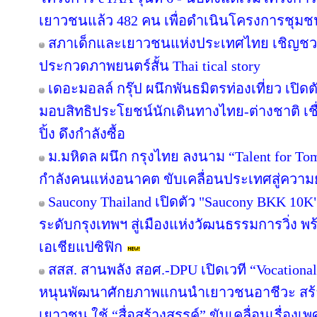
เยาวชนแล้ว 482 คน เพื่อดำเนินโครงการชุม
สภาเด็กและเยาวชนแห่งประเทศไทย เชิญชว
ประกวดภาพยนตร์สั้น Thai tical story
เดอะมอลล์ กรุ๊ป ผนึกพันธมิตรท่องเที่ยว เปิดต
มอบสิทธิประโยชน์นักเดินทางไทย-ต่างชาติ เช
ปิ้ง ดึงกำลังซื้อ
ม.มหิดล ผนึก กรุงไทย ลงนาม “Talent for Tomo
กำลังคนแห่งอนาคต ขับเคลื่อนประเทศสู่ความยั
Saucony Thailand เปิดตัว "Saucony BKK 10K
ระดับกรุงเทพฯ สู่เมืองแห่งวัฒนธรรมการวิ่ง พร
เอเชียแปซิฟิก
สสส. สานพลัง สอศ.-DPU เปิดเวที “Vocational
หนุนพัฒนาศักยภาพแกนนำเยาวชนอาชีวะ สร้าง
เยาวชน ใช้ “สื่อสร้างสรรค์” ขับเคลื่อนเรื่อง