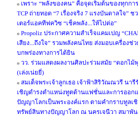
เพราะ “พลังของคน” คือจุดเริ่มต้นของทุกการไ
TCP ถ่ายทอด “7 เรื่องจริง 7 แรงบันดาลใจ” ช
เตอร์แอคทีฟควิซ “เช็คพลัง...ให้ไปต่อ”
Propoliz ประกาศความสำเร็จแคมเปญ “CHA
เสียง...ถึงใจ” รวมพลังคนไทย ส่งมอบเครื่องช่วย
บกพร่องทางการได้ยิน
วว. ร่วมแสดงผลงานศิลปะร่วมสมัย “ดอกไม้พุ
(เล่งเน่ยยี่)
สมเด็จพระเจ้าลูกเธอ เจ้าฟ้าสิริวัณณวรี นา
เชิญดำรงตำแหน่งทูตด้านแฟชั่นและการออกแ
ปัญญาโลกเป็นพระองค์แรก ตามคำกราบทูลเชิ
ทรัพย์สินทางปัญญาโลก ณ นครเจนีวา สมาพันธ