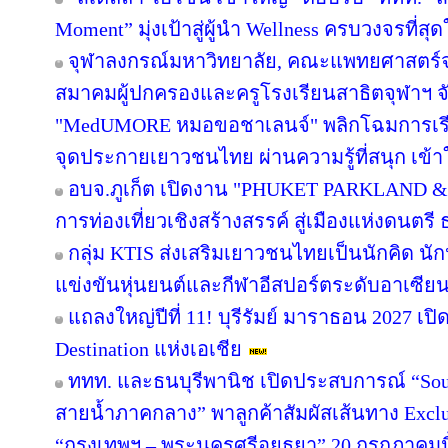
Moment” มุ่งเป้าสู่ผู้นำ Wellness ครบวงจรที่
จุฬาลงกรณ์มหาวิทยาลัย, คณะแพทยศาสตร์จ
สมาคมผู้ปกครองและครูโรงเรียนสาธิตจุฬาฯ จับม
"MedUMORE หมอขอชาเลนจ์" พลิกโฉมการเรียนร
จุดประกายเยาวชนไทย ผ่านความรู้ที่สนุก เข้า
อบจ.ภูเก็ต เปิดงาน "PHUKET PARKLAND &
การท่องเที่ยวเชิงสร้างสรรค์ สู่เมืองแห่งดนต
กลุ่ม KTIS ส่งเสริมเยาวชนไทยเป็นนักคิด นัก
แข่งขันหุ่นยนต์และกีฬาอีสปอร์ตระดับอาเซียน 
แถลงใหญ่ปีที่ 11! บุรีรัมย์ มาราธอน 2027 เปิ
Destination แห่งเอเชีย
ททท. และธนบุรีพานิช เปิดประสบการณ์ “Soul
สายน้ำภาคกลาง” พาลูกค้าสัมผัสเส้นทาง Excl
“กรุงเทพฯ – พระนครศรีอยุธยา” 20 กรกฎาคมนี