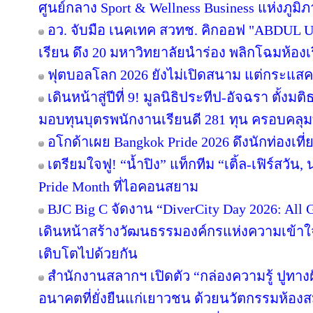
ศูนย์กลาง Sport & Wellness Business แห่งภูมิ
อว. จับมือ เนคเทค สวทช. คิกออฟ "ABDUL Uni
เรียน ดึง 20 มหาวิทยาลัยนำร่อง พลิกโฉมห้องเร
ฟุตบอลโลก 2026 ยังไม่เปิดสนาม แต่กระแสคน
เดินหน้าสู่ปีที่ 9! มูลนิธิประทีป-อัจฉรา ตั้
มอบทุนบุตรพนักงานเรียนดี 281 ทุน ครอบคลุม
อโกด้าเผย Bangkok Pride 2026 ดึงนักท่องเที่ย
เตรียมใจฟู! “น้ำปิง” แท็กทีม “เติ้ล-เฟิร์สวัน
Pride Month ที่ไอคอนสยาม
BJC Big C จัดงาน “DiverCity Day 2026: All Ge
เดินหน้าสร้างวัฒนธรรมองค์กรแห่งความเข้าใจ 
เติบโตไปด้วยกัน
สำนักงานสลากฯ เปิดตัว “กล่องความรู้ ปูทางฝัน”
อนาคตที่ยั่งยืนแก่เยาวชน ด้วยนวัตกรรมห้องส