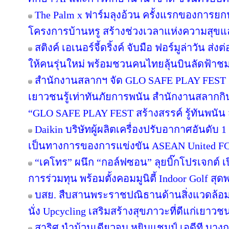
The Palm x ฟาร์มลุงอ้วน ครั้งแรกของการยกฟ
โครงการบ้านหรู สร้างช่วงเวลาแห่งความสุขแล
สติงค์ เอเนอร์จี้ดริ้งค์ จับมือ ฟอร์มูล่าวัน 
ให้คนรุ่นใหม่ พร้อมชวนคนไทยลุ้นบินลัดฟ้าชม 
สำนักงานสลากฯ จัด GLO SAFE PLAY FEST เปิด
เยาวชนรู้เท่าทันภัยการพนัน สำนักงานสลากกิ
“GLO SAFE PLAY FEST สร้างสรรค์ รู้ทันพนัน ส
Daikin บริษัทผู้ผลิตเครื่องปรับอากาศอันดับ
เป็นทางการของการแข่งขัน ASEAN United F
“เคโทร” ผนึก “กอล์ฟซอน” ลุยบิ๊กโปรเจกต์ เป
การร่วมทุน พร้อมตั้งคอมมูนิตี้ Indoor Golf สุด
บสย. สืบสานพระราชปณิธานด้านสิ่งแวดล้อม “
นั่ง Upcycling เสริมสร้างสุขภาวะที่ดีแก่เยาวช
สาริศ นำม้วนเดียวจบ หยิบแชมป์ เอดีที บาง