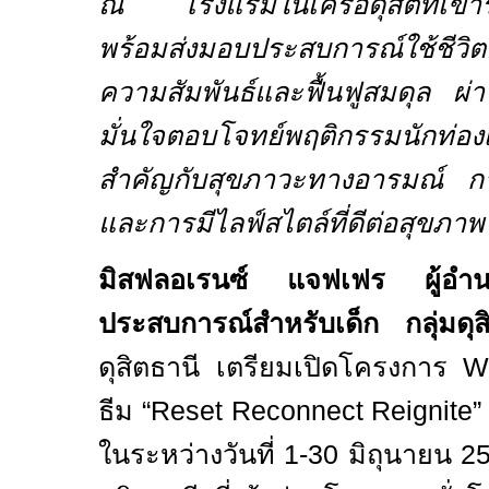
ณ โรงแรมในเครือดุสิตที่เข้าร
พร้อมส่งมอบประสบการณ์ใช้ชีวิ
ความสัมพันธ์และฟื้นฟูสมดุล ผ่
มั่นใจตอบโจทย์พฤติกรรมนักท่องเ
สำคัญกับสุขภาวะทางอารมณ์ กา
และการมีไลฟ์สไตล์ที่ดีต่อสุขภาพ
มิสฟลอเรนซ์ แจฟเฟร ผู้อำน
ประสบการณ์สำหรับเด็ก
กลุ่มดุ
ดุสิตธานี เตรียมเปิดโครงการ
W
ธีม “
Reset Reconnect Reignite
ในระหว่างวันที่
1-30
มิถุนายน
2