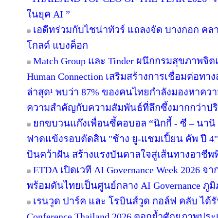
ในยุค AI ”
เอดีทร่วมกับไชน่าทัวร์ แถลงจัด บางกอก คลาสส
โกลด์ แบงค็อก
Match Group และ Tinder ผนึกกรมสุขภาพจิ
Human Connection เสริมสร้างการเชื่อมต่อ
ล่าสุด¹ พบว่า 87% ของคนไทยกำลังมองหาความส
ความสำคัญกับความสัมพันธ์ที่ลึกซึ้งมากกว่าป
ยกขบวนแก๊งเพื่อนซี้คอบอล “นิกกี้ - ซี – นานิ 
ฟาดแข้งรอบตัดสิน "ช้าง ยู-แชมเปี้ยน คัพ ปี
บินคว้าฝัน สร้างแรงบันดาลใจสู่เส้นทางอาชีพท
ETDA เปิดเวที AI Governance Week 2026 จาก
พร้อมดันไทยเป็นศูนย์กลาง AI Governance ภูม
เรนวูด ปาร์ค และ โรบินส์วูด กอล์ฟ คลับ ได้
Conference Thailand 2026 ตอกย้ำศักยภาพประ