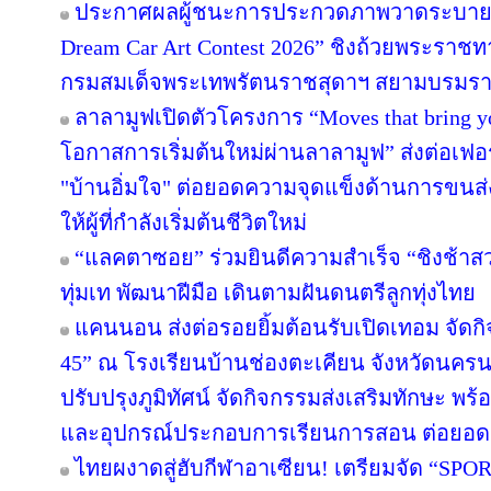
ประกาศผลผู้ชนะการประกวดภาพวาดระบายส
Dream Car Art Contest 2026” ชิงถ้วยพระราช
กรมสมเด็จพระเทพรัตนราชสุดาฯ สยามบรมราช
ลาลามูฟเปิดตัวโครงการ “Moves that bring 
โอกาสการเริ่มต้นใหม่ผ่านลาลามูฟ” ส่งต่อเฟอร
"บ้านอิ่มใจ" ต่อยอดความจุดแข็งด้านการขนส่
ให้ผู้ที่กำลังเริ่มต้นชีวิตใหม่
“แลคตาซอย” ร่วมยินดีความสำเร็จ “ชิงช้าสว
ทุ่มเท พัฒนาฝีมือ เดินตามฝันดนตรีลูกทุ่งไทย
แคนนอน ส่งต่อรอยยิ้มต้อนรับเปิดเทอม จัดกิจก
45” ณ โรงเรียนบ้านช่องตะเคียน จังหวัดนครน
ปรับปรุงภูมิทัศน์ จัดกิจกรรมส่งเสริมทักษะ พร
และอุปกรณ์ประกอบการเรียนการสอน ต่อยอ
ไทยผงาดสู่ฮับกีฬาอาเซียน! เตรียมจัด “SPORT