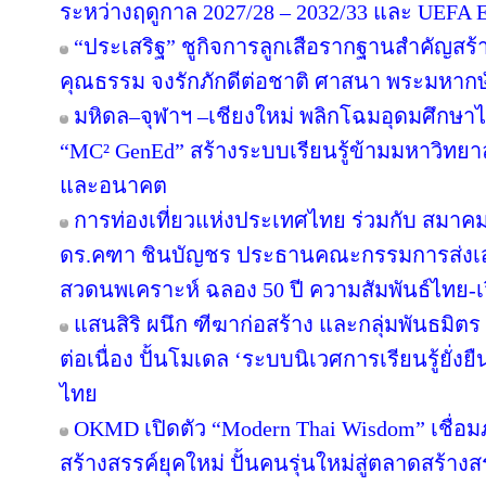
ระหว่างฤดูกาล 2027/28 – 2032/33 และ UEF
“ประเสริฐ” ชูกิจการลูกเสือรากฐานสำคัญสร้
คุณธรรม จงรักภักดีต่อชาติ ศาสนา พระมหากษั
มหิดล–จุฬาฯ –เชียงใหม่ พลิกโฉมอุดมศึกษาไทย
“MC² GenEd” สร้างระบบเรียนรู้ข้ามมหาวิทยา
และอนาคต
การท่องเที่ยวแห่งประเทศไทย ร่วมกับ สมาคมส
ดร.คฑา ชินบัญชร ประธานคณะกรรมการส่งเสร
สวดนพเคราะห์ ฉลอง 50 ปี ความสัมพันธ์ไทย-
แสนสิริ ผนึก ฑีฆาก่อสร้าง และกลุ่มพันธมิตร 
ต่อเนื่อง ปั้นโมเดล ‘ระบบนิเวศการเรียนรู้ยั่
ไทย
OKMD เปิดตัว “Modern Thai Wisdom” เชื่อม
สร้างสรรค์ยุคใหม่ ปั้นคนรุ่นใหม่สู่ตลาดสร้าง