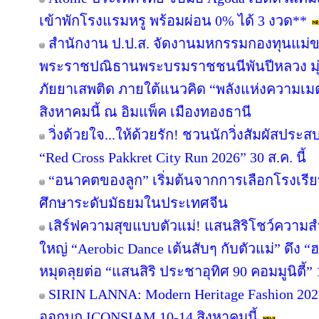
เข้าพักโรงแรมหรู พร้อมผ่อน 0% ได้ 3 งวด**
สำนักงาน ป.ป.ส. จัดงานมหกรรมกองทุนแม่ข
พระราชปณิธานพระบรมราชชนนีพันปีหลวง มุ่ง
ภัยยาเสพติด ภายใต้แนวคิด “พลังแห่งความเมต
สิงหาคมนี้ ณ อิมแพ็ค เมืองทองธานี
วิ่งด้วยใจ...ให้ด้วยรัก! ชวนนักวิ่งสัมผัสปร
“Red Cross Pakkret City Run 2026” 30 ส.ค. นี้
“อนาคตของลูก” เริ่มต้นจากการเลือกโรงเรียนที
ศึกษาระดับมัธยมในประเทศจีน
เสิร์ฟความสุขแบบตัวแม่! แสนสิริโชว์ความสำ
ใหญ่ “Aerobic Dance เต้นสับๆ กับตัวแม่” ดึง “
หมุดลุยต่อ “แสนสิริ ประชาอุทิศ 90 คอมมูนิตี้” 1
SIRIN LANNA: Modern Heritage Fashion 2
ออกบุก ICONSIAM 10-14 สิงหาคมนี้