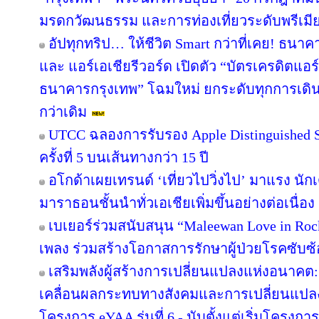
มรดกวัฒนธรรม และการท่องเที่ยวระดับพรีเมี
อัปทุกทริป… ให้ชีวิต Smart กว่าที่เคย! ธนาค
และ แอร์เอเชียรีวอร์ด เปิดตัว “บัตรเครดิตแอร
ธนาคารกรุงเทพ” โฉมใหม่ ยกระดับทุกการเดินทา
กว่าเดิม
UTCC ฉลองการรับรอง Apple Distinguished Sc
ครั้งที่ 5 บนเส้นทางกว่า 15 ปี
อโกด้าเผยเทรนด์ ‘เที่ยวไปวิ่งไป’ มาแรง 
มาราธอนชั้นนำทั่วเอเชียเพิ่มขึ้นอย่างต่อเนื่อง
เบเยอร์ร่วมสนับสนุน “Maleewan Love in Rock
เพลง ร่วมสร้างโอกาสการรักษาผู้ป่วยโรคซับซ้อ
เสริมพลังผู้สร้างการเปลี่ยนแปลงแห่งอนาค
เคลื่อนผลกระทบทางสังคมและการเปลี่ยนแปล
โครงการ eYAA รุ่นที่ 6 - นับตั้งแต่เริ่มโครง