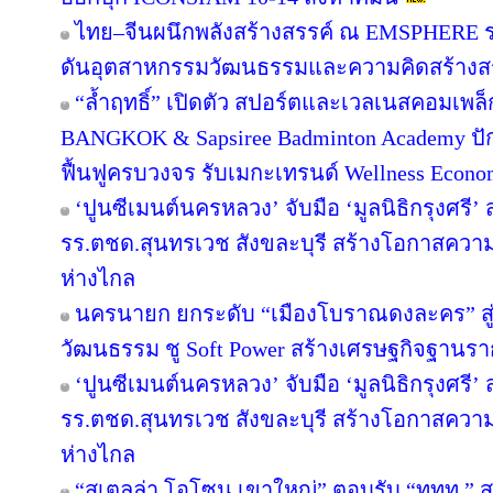
ไทย–จีนผนึกพลังสร้างสรรค์ ณ EMSPHERE ร
ดันอุตสาหกรรมวัฒนธรรมและความคิดสร้างสรร
“ล้ำฤทธิ์” เปิดตัว สปอร์ตและเวลเนสคอมเพ
BANGKOK & Sapsiree Badminton Academy ปั
ฟื้นฟูครบวงจร รับเมกะเทรนด์ Wellness Econ
‘ปูนซีเมนต์นครหลวง’ จับมือ ‘มูลนิธิกรุงศรี’
รร.ตชด.สุนทรเวช สังขละบุรี สร้างโอกาสความเ
ห่างไกล
นครนายก ยกระดับ “เมืองโบราณดงละคร” สู่ห
วัฒนธรรม ชู Soft Power สร้างเศรษฐกิจฐานรา
‘ปูนซีเมนต์นครหลวง’ จับมือ ‘มูลนิธิกรุงศรี’
รร.ตชด.สุนทรเวช สังขละบุรี สร้างโอกาสความเ
ห่างไกล
“สเตลล่า โอโซน เขาใหญ่” ตอบรับ “ททท.” ส