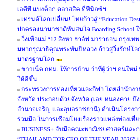
เอดีที แบงค็อก คลาสสิค ที่ฟีนิกซ์ฯ
เทรนด์โลกเปลี่ยน! ไทยก้าวสู่ “Education Dest
ปกครองนานาชาติหันสนใจ Boarding School ใน
วิ่งเพื่อแม่ “12 สิงหา ฮาล์ฟ มาราธอน กรุงเ
มหากรุณาธิคุณพระพันปีหลวง ก้าวสู่วิ่งรักษ์โ
มาตรฐานโลก
ชาวเน็ต กทม. ให้การบ้าน ว่าที่ผู้ว่าฯ คนให
ให้ดีขึ้น
กระทรวงการท่องเที่ยวและกีฬา โดยสำนักงานท
จังหวัด ประกอบด้วยจังหวัด (เลย หนองคาย 
อำนาจเจริญ และอุบลราชธานี) ดำเนินโครง
ร่วมมือ ในการเชื่อมโยงเรื่องราวแหล่งท่องเที่
BUSINESS+ จับมือคณะพาณิชยศาสตร์และกา
“THAILAND TOP CEO OF THE YEAR 2026” เชิด