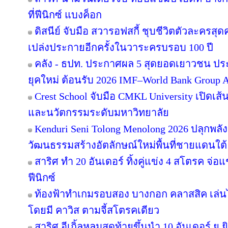
ที่ฟีนิกซ์ แบงค็อก
ดิสนีย์ จับมือ สวารอฟสกี้ ชุบชีวิตตัวละครสุดค
เปล่งประกายอีกครั้งในวาระครบรอบ 100 ปี
คลัง - ธปท. ประกาศผล 5 สุดยอดเยาวชน ปร
ยุคใหม่ ต้อนรับ 2026 IMF–World Bank Group 
Crest School จับมือ CMKL University เปิดเส้
และนวัตกรรมระดับมหาวิทยาลัย
Kenduri Seni Tolong Menolong 2026 ปลุกพลัง
วัฒนธรรมสร้างอัตลักษณ์ใหม่พื้นที่ชายแดนใต้ 
สาริศ ทำ 20 อันเดอร์ ทิ้งคู่แข่ง 4 สโตรค จ่
ฟีนิกซ์
ท้องฟ้าทำเกมรอบสอง บางกอก คลาสสิค เล่นไ
โดยมี คาวิส ตามจี้สโตรคเดียว
สาริศ อีเกิ้ลหลุมสุดท้ายขึ้นนำ 10 อันเดอร์ 