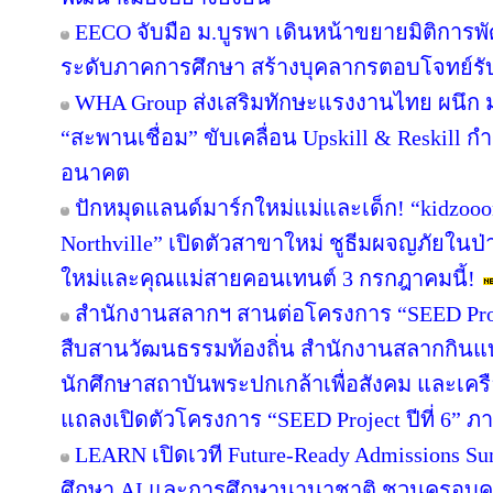
EECO จับมือ ม.บูรพา เดินหน้าขยายมิติการ
ระดับภาคการศึกษา สร้างบุคลากรตอบโจทย์รับการ
WHA Group ส่งเสริมทักษะแรงงานไทย ผนึก ม.
“สะพานเชื่อม” ขับเคลื่อน Upskill & Reskill 
อนาคต
ปักหมุดแลนด์มาร์กใหม่แม่และเด็ก! “kidzooon
Northville” เปิดตัวสาขาใหม่ ชูธีมผจญภัยในป่
ใหม่และคุณแม่สายคอนเทนต์ 3 กรกฎาคมนี้!
สำนักงานสลากฯ สานต่อโครงการ “SEED Projec
สืบสานวัฒนธรรมท้องถิ่น สำนักงานสลากกินแบ่ง
นักศึกษาสถาบันพระปกเกล้าเพื่อสังคม และเคร
แถลงเปิดตัวโครงการ “SEED Project ปีที่ 6” ภ
LEARN เปิดเวที Future-Ready Admissions Sum
ศึกษา AI และการศึกษานานาชาติ ชวนครอบ