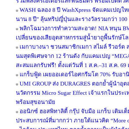
รวมพลังครีเอเตอร์และพันธมิตร พร้อมเปิดตัว
WASH ฉลอง 8 ปี WashXpress จัดแคมเปญใหญ่ "
นาน 8 ปี" ลุ้นทริปญี่ปุ่นและรางวัลรวมกว่า 100 ร
พลิกโฉมวงการทำความสะอาด! NIA หนุน BWC 
เปลี่ยนของเสียอุตสาหกรรมสู่น้ำยาถูพื้นรักษ์โล
เมกาบางนา ชวนสมาชิกเมกา สไมล์ รีวอร์ด ส่ง
นมสุดพิเศษจาก 12 ร้านดัง กับแคมเปญ “ME
สะสมแลกรับฟรี! ตั้งแต่วันที่ 1 ส.ค.–31 ส.ค. 
แกร็บฟู้ด เผยออเดอร์ไอศกรีมโต 70% รับอานิส
UMI GROUP ส่ง DURAGRES ตอกย้ำผู้นำอุตส
นวัตกรรม Micro Sugar Effect เจ้าแรกในปร
พร้อมสุขอนามัย
ออนิกซ์ ฮอสพิทาลิตี้ กรุ๊ป จับมือ แกร็บ เติมเ
ประสบการณ์ที่มากกว่า ภายใต้แนวคิด “More o