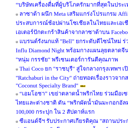
“บริษัทเครื่องดื่มที่ผู้บริโภครักมากที่สุดในปร
ลาซาด้า ผนึก Meta เสริมแกร่งโปรแกรม Affil
ประสบการณ์ช้อปผ่านโซเชียลในไทยและเอเชีย
เอเตอร์ปักตะกร้าสินค้าจากลาซาด้าบน Facebook
แบรนด์รังนกแท้ "Bell" ยกระดับดีไซน์ใหม่ ร่
Influ Diamond Night พร้อมกางแผนลุยตลาดจีน
"หนุ่ม กรรชัย" พรีเซนเตอร์การันตีคุณภาพ
Thai Coco ยก "ราชบุรี" สู่ใจกลางกรุงเทพฯ เป
"Ratchaburi in the City" ถ่ายทอดเรื่องราวจาก
"Coconut Specialty Brand"
“เอมโอชา” เขย่าตลาดน้ำพริกไทย ร่วมมือเซ
ไทยและต่างชาติ ดัน “พริกผัดน้ำมันมะกอกอั
100,000 กระปุก ใน 2 สัปดาห์แรก
ซีแอนด์จีฯ รับประกาศเกียรติคุณ "สถานประ