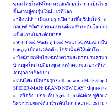
ขนมไทยในมิติใหม่ คงเอกลักษณ์ความเป็นไทย
ชิ้นงานสู่คนรุ่นใหม่ - เวทีโลก
“ยืดเปล่า” เดินเกมรุกเปิด “แฟล็กชิปสโตร์” 
กลยุทธ์ “ยืด” ท้าชนแบรนด์แฟชั่นระดับโลก 
แข็งแกร่งในระดับสากล
จาก Food Waste สู่ Food Wow! SUPALAI สนับ
hungry เมื่อแนวคิดดี ๆ ได้รับพื้นที่ให้เติบโต
"โทมิ" ยกทัพไอเทมทำความสะอาดบ้านครบวงจ
บ้านยุคใหม่ เปลี่ยนทุกงานทำความสะอาดที่น่าเบื
จบทุกภารกิจคราบ
เบนโตะ เปิดเกมรุก Collaboration Marketing 
SPIDER-MAN: BRAND NEW DAY” ปลุกตลาดขนม
“ศรีตรัง” ยกระดับ Agri-Tech เต็มตัว! ชูศั
วิศวกรรมซอฟต์แวร์ระดับโลก ISO/IEC 29110