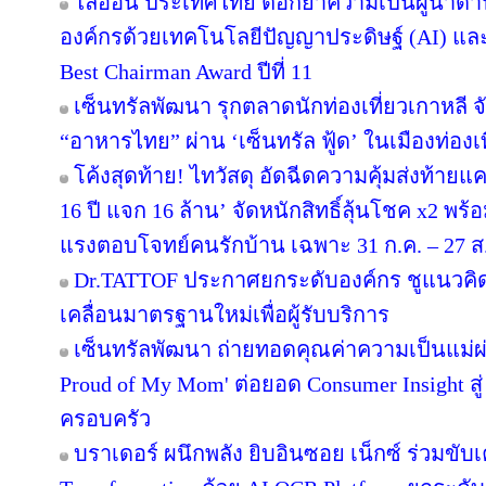
ไลอ้อน ประเทศไทย ตอกย้ำความเป็นผู้นำด้า
องค์กรด้วยเทคโนโลยีปัญญาประดิษฐ์ (AI) และ D
Best Chairman Award ปีที่ 11
เซ็นทรัลพัฒนา รุกตลาดนักท่องเที่ยวเกาหลี 
“อาหารไทย” ผ่าน ‘เซ็นทรัล ฟู้ด’ ในเมืองท่องเ
โค้งสุดท้าย! ไทวัสดุ อัดฉีดความคุ้มส่งท้าย
16 ปี แจก 16 ล้าน’ จัดหนักสิทธิ์ลุ้นโชค x2 พ
แรงตอบโจทย์คนรักบ้าน เฉพาะ 31 ก.ค. – 27 ส.ค.
Dr.TATTOF ประกาศยกระดับองค์กร ชูแนวคิ
เคลื่อนมาตรฐานใหม่เพื่อผู้รับบริการ
เซ็นทรัลพัฒนา ถ่ายทอดคุณค่าความเป็นแม่
Proud of My Mom' ต่อยอด Consumer Insight สู
ครอบครัว
บราเดอร์ ผนึกพลัง ยิบอินซอย เน็กซ์ ร่วมขับเ