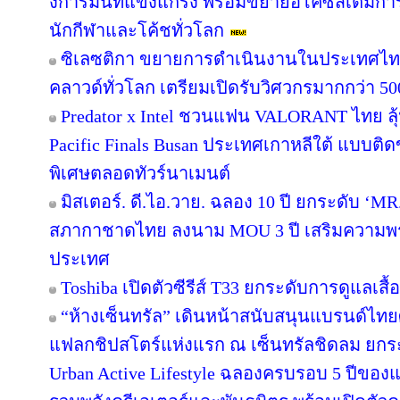
งการ์มินที่แข็งแกร่ง พร้อมขยายอีโคซิสเต็มการฝ
นักกีฬาและโค้ชทั่วโลก
ซิเลซติกา ขยายการดำเนินงานในประเทศไท
คลาวด์ทั่วโลก เตรียมเปิดรับวิศวกรมากกว่า 5
Predator x Intel ชวนแฟน VALORANT ไทย ลุ้น
Pacific Finals Busan ประเทศเกาหลีใต้ แบบต
พิเศษตลอดทัวร์นาเมนต์
มิสเตอร์. ดี.ไอ.วาย. ฉลอง 10 ปี ยกระดับ ‘MR.
สภากาชาดไทย ลงนาม MOU 3 ปี เสริมความพร้อ
ประเทศ
Toshiba เปิดตัวซีรีส์ T33 ยกระดับการดูแลเสื
“ห้างเซ็นทรัล” เดินหน้าสนับสนุนแบรนด์ไทย
แฟลกชิปสโตร์แห่งแรก ณ เซ็นทรัลชิดลม ยกระด
Urban Active Lifestyle ฉลองครบรอบ 5 ปีขอ