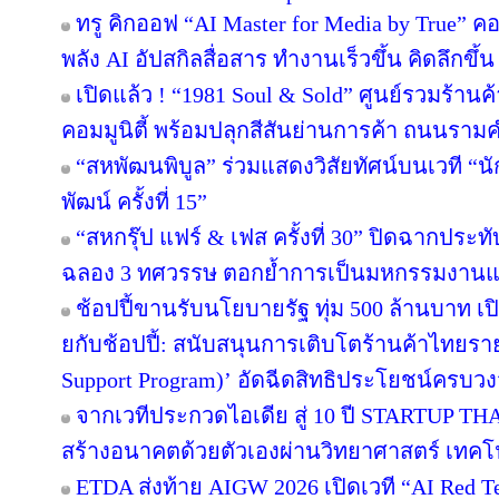
ทรู คิกออฟ “AI Master for Media by True” คอร
พลัง AI อัปสกิลสื่อสาร ทำงานเร็วขึ้น คิดลึกขึ
เปิดแล้ว ! “1981 Soul & Sold” ศูนย์รวมร้า
คอมมูนิตี้ พร้อมปลุกสีสันย่านการค้า ถนนรา
“สหพัฒนพิบูล” ร่วมแสดงวิสัยทัศน์บนเวที “นั
พัฒน์ ครั้งที่ 15”
“สหกรุ๊ป แฟร์ & เฟส ครั้งที่ 30” ปิดฉากปร
ฉลอง 3 ทศวรรษ ตอกย้ำการเป็นมหกรรมงานแฟร์
ช้อปปี้ขานรับนโยบายรัฐ ทุ่ม 500 ล้านบาท 
ยกับช้อปปี้: สนับสนุนการเติบโตร้านค้าไทยร
Support Program)’ อัดฉีดสิทธิประโยชน์ครบว
จากเวทีประกวดไอเดีย สู่ 10 ปี STARTUP T
สร้างอนาคตด้วยตัวเองผ่านวิทยาศาสตร์ เทค
ETDA ส่งท้าย AIGW 2026 เปิดเวที “AI Red 