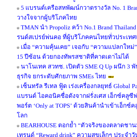
5 แบรนด์เครือสหพัฒน์กวาดรางวัล No. 1 Bra
วางใจจากผู้บริโภคไทย
TMAN นำ Propoliz คว้า No.1 Brand Thailand 2
รนด์สเปรย์พ่นคอ ที่ผู้บริโภคคนไทยทั่วประเทศ
เมื่อ “ความคุ้นเคย” เจอกับ “ความแปลกใหม่
15 ปีซ้อน ด้วยกองทัพรสชาติที่คาดเดาไม่ได้
นาโนเทค สวทช. เปิดตัว SME Q Up ผนึก 3 
ธุรกิจ ยกระดับศักยภาพ SMEs ไทย
เซ็นทรัล รีเทล ฟู้ด เร่งเครื่องกลยุทธ์ Globa
แบรนด์ ไอคอนิคชื่อดังจากฝรั่งเศส เอ็กซ์คลูซี
พอร์ต ‘Only at TOPS’ ด้วยสินค้านำเข้าเอ็กซ์
โลก
BEARHOUSE ตอกย้ำ “ตัวจริงของตลาดชานม” เ
เทรนด์ “Reward drink” ความสุขเล็กๆ ประจำวัน 