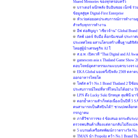
Shared Memories ของทุกครอบครัว
บราเดอร์ ผนึกพลัง ยิบอินซอย เน็กซ์ ร่
ข้อมูลสู่ยุค Digital-First Enterprise
หัวเว่ยต่อยอดประสบการณ์การทำงานยุค 
สำหรับทุกการทำงาน
อีฟ ต่อสัญญา "เซียวจ้าน" Global Brand A
กัลฟ์ เอดจ์ จับมือ ค็อกนิแซนท์ ประกาศ
ประเทศไทย ผสานโครงสร้างพื้นฐานดิจิทั
ไทยสู่ผู้นำเศรษฐกิจ AI ใ
ส.อ.ท. เปิดเวที “Thai Digital and AI A
gamescom asia x Thailand Game Show 
ตอบโจทย์อุตสาหรรมเกมแบบครบวงจร เอาใจ
EKA Global มองครึ่งปีหลัง 2569 ตลาดบ
ออกอาหารไทยโต
โลตัส คว้า No.1 Brand Thailand 2 ปี
ประสบการณ์ใหม่ที่หาที่ไหนไม่ได้อย่าง The
LPN ดึง Lucky Suki ปักหมุด ลุมพินี มาร
ตอกย้ำความสำเร็จต่อเนื่องเป็นปีที่
คนสามารถเป็นศิลปินได้!! ชวนปลดล็อกความ
กรกฎาคม
ภาคีวิชาการชง 4 ข้อเสนอ ยกระดับระบบเ
ตรวจพบสินค้าเสี่ยงแต่ตามกลับไม่ถึงแปล
5 แบรนด์เครือสหพัฒน์กวาดรางวัล No. 
TMAN นำ Propoliz คว้า No.1 Brand Thai