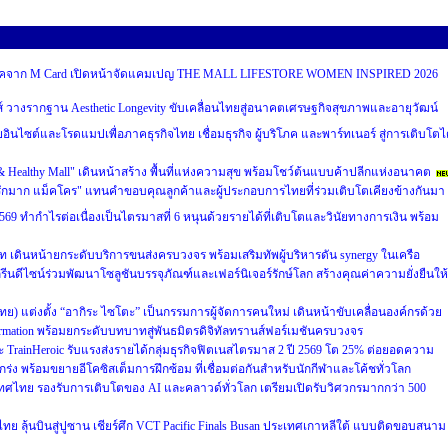
บริโภคจาก M Card เปิดหน้าจัดแคมเปญ THE MALL LIFESTORE WOMEN INSPIRED 2026
ส์ วางรากฐาน Aesthetic Longevity ขับเคลื่อนไทยสู่อนาคตเศรษฐกิจสุขภาพและอายุวัฒน์
ผยอินไซต์และโรดแมปเพื่อภาคธุรกิจไทย เชื่อมธุรกิจ ผู้บริโภค และพาร์ทเนอร์ สู่การเติบโตไ
 & Healthy Mall" เดินหน้าสร้าง พื้นที่แห่งความสุข พร้อมโชว์ต้นแบบค้าปลีกแห่งอนาคต
รักมาก แม็คโคร" แทนคำขอบคุณลูกค้าและผู้ประกอบการไทยที่ร่วมเติบโตเคียงข้างกันมา
69 ทำกำไรต่อเนื่องเป็นไตรมาสที่ 6 หนุนด้วยรายได้ที่เติบโตและวินัยทางการเงิน พร้อม
ท เดินหน้ายกระดับบริการขนส่งครบวงจร พร้อมเสริมทัพผู้บริหารดัน synergy ในเครือ
รีนดีไซน์ร่วมพัฒนาโซลูชันบรรจุภัณฑ์และเฟอร์นิเจอร์รักษ์โลก สร้างคุณค่าความยั่งยืนให้
ศไทย) แต่งตั้ง “อากิระ ไซโตะ” เป็นกรรมการผู้จัดการคนใหม่ เดินหน้าขับเคลื่อนองค์กรด้วย
sformation พร้อมยกระดับบทบาทสู่พันธมิตรดิจิทัลทรานส์ฟอร์เมชันครบวงจร
และ TrainHeroic รับแรงส่งรายได้กลุ่มธุรกิจฟิตเนสไตรมาส 2 ปี 2569 โต 25% ต่อยอดความ
ร่ง พร้อมขยายอีโคซิสเต็มการฝึกซ้อม ที่เชื่อมต่อกันสำหรับนักกีฬาและโค้ชทั่วโลก
ศไทย รองรับการเติบโตของ AI และคลาวด์ทั่วโลก เตรียมเปิดรับวิศวกรมากกว่า 500
ย ลุ้นบินสู่ปูซาน เชียร์ศึก VCT Pacific Finals Busan ประเทศเกาหลีใต้ แบบติดขอบสนาม