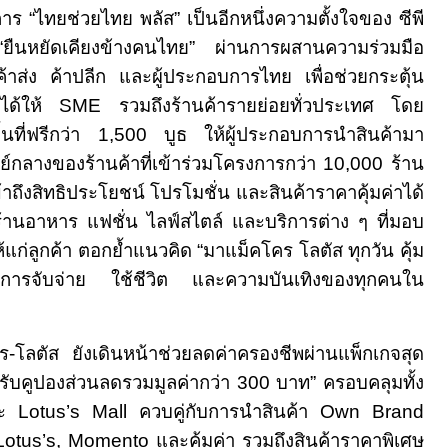
 “ไทยช่วยไทย พลัส” เป็นอีกหนึ่งความตั้งใจของ ซีพี
ยืนหยัดเคียงข้างคนไทย” ผ่านการผสานความร่วมมือ
ค้าส่ง ค้าปลีก และผู้ประกอบการไทย เพื่อช่วยกระตุ้น
ยได้ให้
SME
รวมถึงร้านค้ารายย่อยทั่วประเทศ โดย
้นที่ฟรีกว่า
1,500
บูธ ให้ผู้ประกอบการนำสินค้ามา
ย์กลางของร้านค้าที่เข้าร่วมโครงการกว่า 10
,
000 ร้าน
้าถึงสิทธิประโยชน์ โปรโมชั่น และสินค้าราคาคุ้มค่าได้
ร้านอาหาร แฟชั่น ไลฟ์สไตล์ และบริการต่าง ๆ ที่มอบ
้แก่ลูกค้า ตอกย้ำแนวคิด “มาแม็คโคร โลตัส ทุกวัน คุ้ม
้งการจับจ่าย ใช้ชีวิต และความบันเทิงของทุกคนใน
-โลตัส ยังเดินหน้าช่วยลดค่าครองชีพผ่านแพ็กเกจสุด
รับคูปองส่วนลดรวมมูลค่ากว่า
300
บาท” ครอบคลุมทั้ง
ละ
Lotus’s Mall
ควบคู่กับการนำสินค้า
Own Brand
 Lotus’s, Momento
และคุ้มค่า รวมถึงสินค้าราคาพิเศษ