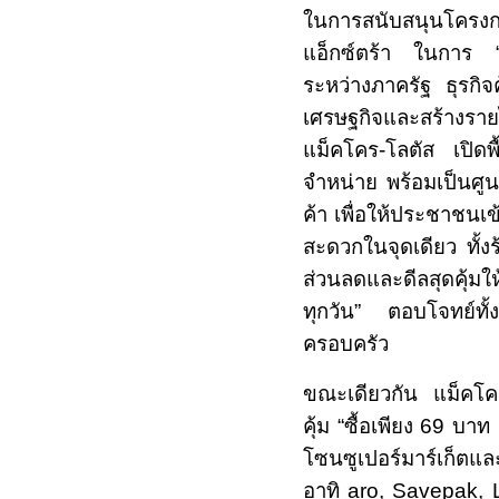
ในการสนับสนุนโครงการ
แอ็กซ์ตร้า ในการ “
ระหว่างภาครัฐ ธุรกิจ
เศรษฐกิจและสร้างรา
แม็คโคร-โลตัส เปิดพื
จำหน่าย พร้อมเป็นศูน
ค้า เพื่อให้ประชาชนเข
สะดวกในจุดเดียว ทั้ง
ส่วนลดและดีลสุดคุ้มให
ทุกวัน” ตอบโจทย์ทั
ครอบครัว
ขณะเดียวกัน แม็คโคร
คุ้ม “ซื้อเพียง
69
บาท 
โซนซูเปอร์มาร์เก็ตแ
อาทิ
aro, Savepak,