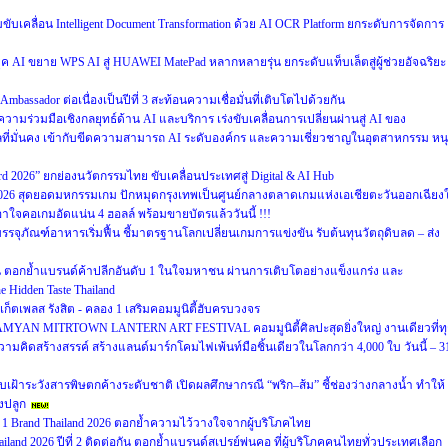
วมขับเคลื่อน Intelligent Document Transformation ด้วย AI OCR Platform ยกระดับการจัดการ
AI ขยาย WPS AI สู่ HUAWEI MatePad หลากหลายรุ่น ยกระดับแท็บเล็ตสู่ผู้ช่วยอัจฉริยะ
mbassador ต่อเนื่องเป็นปีที่ 3 สะท้อนความเชื่อมั่นที่เติบโตไปด้วยกัน
ความร่วมมือเชิงกลยุทธ์ด้าน AI และบริการ เร่งขับเคลื่อนการเปลี่ยนผ่านสู่ AI ของ
ลที่มั่นคง เข้ากับขีดความสามารถ AI ระดับองค์กร และความเชี่ยวชาญในอุตสาหกรรม หน
ward 2026” ยกย่องนวัตกรรมไทย ขับเคลื่อนประเทศสู่ Digital & AI Hub
2026 สุดยอดมหกรรมเกม ปักหมุดกรุงเทพเป็นศูนย์กลางตลาดเกมแห่งเอเชียตะวันออกเฉียงใ
คอเกมอัดแน่น 4 ฮอลล์ พร้อมขายบัตรแล้ววันนี้ !!!
รรจุภัณฑ์อาหารเริ่มฟื้น ชี้มาตรฐานโลกเปลี่ยนเกมการแข่งขัน รับต้นทุนวัตถุดิบลด – ส่ง
ซ้อน ตอกย้ำแบรนด์ค้าปลีกอันดับ 1 ในใจมหาชน ผ่านการเติบโตอย่างแข็งแกร่ง และ
 Hidden Taste Thailand
์เก็ตเพลส รังสิต - คลอง 1 เสริมคอมมูนิตี้ฮับครบวงจร
 5 SAMYAN MITRTOWN LANTERN ART FESTIVAL คอมมูนิตี้ศิลปะสุดยิ่งใหญ่ งานเดียวที่ท
คิดสร้างสรรค์ สร้างแลนด์มาร์กโคมไฟเพ้นท์มือชิ้นเดียวในโลกกว่า 4,000 ใบ วันนี้ – 3
ฝ้าระวังสารพิษตกค้างระดับชาติ เปิดผลศึกษากรณี “พริก–ส้ม” ชี้ช่องว่างกลางน้ำ ทำให้
งปลูก
1 Brand Thailand 2026 ตอกย้ำความไว้วางใจจากผู้บริโภคไทย
land 2026 ปีที่ 2 ติดต่อกัน ตอกย้ำแบรนด์สเปรย์พ่นคอ ที่ผู้บริโภคคนไทยทั่วประเทศเลือก