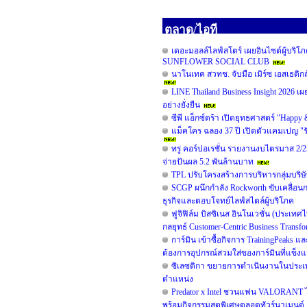
ตลาด/ไอที
เดอะมอลล์ไลฟ์สโตร์ เผยอินไซต์ผู้
SUNFLOWER SOCIAL CLUB
นาโนเทค สวทช. จับมือ เมิร์ซ เอสเธติก
LINE Thailand Business Insight 2026 เ
อย่างยั่งยืน
ซีพี แอ็กซ์ตร้า เปิดยุทธศาสตร์ "Happy
แม็คโคร ฉลอง 37 ปี เปิดตัวแคมเปญ "
ทรู คอร์ปอเรชั่น รายงานงบไตรมาส 2/25
จ่ายปันผล 5.2 พันล้านบาท
TPL ปรับโครงสร้างการบริหารกลุ่มบริษั
SCGP ผนึกกำลัง Rockworth ขับเคลื่อนก
ธุรกิจและตอบโจทย์ไลฟ์สไตล์ผู้บริโภค
ฟูจิฟิล์ม บิสซิเนส อินโนเวชั่น (ประเท
กลยุทธ์ Customer-Centric Business Tran
การ์มิน เข้าซื้อกิจการ TrainingPeaks 
ต้องการอุปกรณ์สวมใส่ของการ์มินที่แข็งแก
ซิเลซติกา ขยายการดำเนินงานในประเท
ตำแหน่ง
Predator x Intel ชวนแฟน VALORANT ไท
พร้อมกิจกรรมสุดพิเศษตลอดทัวร์นาเมนต์