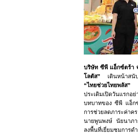
บริษัท ซีพี แอ็กซ์ตร้า
โลตัส”
เดินหน้าสนับส
“ไทยช่วยไทยพลัส”
ที
ประเดิมเปิดวันแรกอ
บทบาทของ ซีพี แอ็กซ
การช่วยลดภาระค่าครอ
นายพูนพงษ์ นัยนาภา
ลงพื้นที่เยี่ยมชมการ