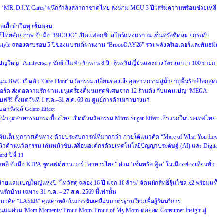
ะดับ ‘MR. D.I.Y. Cares’ ผนึกกำลังสภากาชาดไทย ลงนาม MOU 3 ปี เสริมความพร้อมช่วยเหลื
แลเสื้อผ้าในทุกขั้นตอน
นด์ไทยศักยภาพ จับมือ “BROOO” เปิดแฟลกชิปสโตร์แห่งแรก ณ เซ็นทรัลชิดลม ยกระดับ
Lifestyle ฉลองครบรอบ 5 ปีของแบรนด์ผ่านงาน “BroooDAY26” รวมพลังครีเอเตอร์และพันธมิ
หญ่ "Anniversary ซักผ้าไม่พัก รักนาน 8 ปี" ลุ้นทริปญี่ปุ่นและรางวัลรวมกว่า 100 รายก
WC เปิดตัว 'Care Floor' นวัตกรรมเปลี่ยนของเสียอุตสาหกรรมสู่น้ำยาถูพื้นรักษ์โลกสุดล
์ด ส่งต่อความรัก ผ่านเมนูเครื่องดื่มนมสุดพิเศษจาก 12 ร้านดัง กับแคมเปญ “MEGA
 ตั้งแต่วันที่ 1 ส.ค.–31 ส.ค. 69 ณ ศูนย์การค้าเมกาบางนา
อานิสงส์ Gelato Effect
ำอุตสาหกรรมกระเบื้องไทย เปิดตัวนวัตกรรม Micro Sugar Effect เจ้าแรกในประเทศไทย
็บ เติมเต็มทุกการเดินทาง ด้วยประสบการณ์ที่มากกว่า ภายใต้แนวคิด “More of What You Lo
ำด้านนวัตกรรม เดินหน้าขับเคลื่อนองค์กรด้วยเทคโนโลยีปัญญาประดิษฐ์ (AI) และ Digita
d ปีที่ 11
หลี จับมือ KTPA ชูซอฟต์พาวเวอร์ “อาหารไทย” ผ่าน ‘เซ็นทรัล ฟู้ด’ ในเมืองท่องเที่ยวทั่ว
งท้ายแคมเปญใหญ่แห่งปี ‘ไทวัสดุ ฉลอง 16 ปี แจก 16 ล้าน’ จัดหนักสิทธิ์ลุ้นโชค x2 พร้อมแท
บ้าน เฉพาะ 31 ก.ค. – 27 ส.ค. 2569 นี้เท่านั้น
วคิด “LASER” คุณค่าหลักในการขับเคลื่อนมาตรฐานใหม่เพื่อผู้รับบริการ
แม่ผ่าน 'Mom Moments: Proud Mom. Proud of My Mom' ต่อยอด Consumer Insight สู่