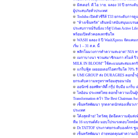
มิสเตอร์. ดี.ไอ.วาย. ฉลอง 10 ปี ยกร
ผู้ประสบภัยทั่วประเทศ
Toshiba เปิดตัวซีรีส์ T33 ยกระดับการดู
“ห้างเซ็นทรัล” เดินหน้าสนับสนุนแบร
ประสบการณ์รันนิ่งแวร์สู่ Urban Active 
พร้อมเปิดตัวคอลเลกชันให
WASH ฉลอง 8 ปี WashXpress จัดแคมเปญใ
เริ่ม 1 – 31 ส.ค. นี้
พลิกโฉมวงการทำความสะอาด! NIA หนุน B
เมกาบางนา ชวนสมาชิกเมกา สไมล์ รีวอร
MILK IN BLOOM” ใช้คะแนนสะสมแลกรับฟรี!
แกร็บฟู้ด เผยออเดอร์ไอศกรีมโต 70% รับ
UMI GROUP ส่ง DURAGRES ตอกย้ำผู้น
ยกระดับความหรูหราพร้อมสุขอนามัย
ออนิกซ์ ฮอสพิทาลิตี้ กรุ๊ป จับมือ แกร
ไลอ้อน ประเทศไทย ตอกย้ำความเป็นผู้น
Transformation คว้า The Best Chairman Awar
เซ็นทรัลพัฒนา รุกตลาดนักท่องเที่ยวเกา
ประเทศ
โค้งสุดท้าย! ไทวัสดุ อัดฉีดความคุ้มส่
ทีม 16 แบรนด์ดัง มอบโปรแรงตอบโจทย์คนรัก
Dr.TATTOF ประกาศยกระดับองค์กร ชูแน
เซ็นทรัลพัฒนา ถ่ายทอดคุณค่าความเป็น