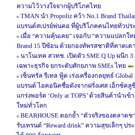
ความไว้วางใจจากผู้บริโภคไทย
TMAN นำ Propoliz คว้า No.1 Brand Thailand
แบรนด์สเปรย์พ่นคอ ที่ผู้บริโภคคนไทยทั่วปร
เมื่อ “ความคุ้นเคย” เจอกับ “ความแปลกให
Brand 15 ปีซ้อน ด้วยกองทัพรสชาติที่คาดเดา
นาโนเทค สวทช. เปิดตัว SME Q Up ผนึก 3
เฉพาะธุรกิจ ยกระดับศักยภาพ SMEs ไทย
เซ็นทรัล รีเทล ฟู้ด เร่งเครื่องกลยุทธ์ Glo
แบรนด์ ไอคอนิคชื่อดังจากฝรั่งเศส เอ็กซ์คลูซ
แกร่งพอร์ต ‘Only at TOPS’ ด้วยสินค้านำเข
ใหม่ทั่วโลก
BEARHOUSE ตอกย้ำ “ตัวจริงของตลาดชานม”
รับเทรนด์ “Reward drink” ความสุขเล็กๆ ประจ