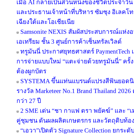
เมื่อ AI กลายเป็นส่วนหนึ่งของชีวิตประจำวัน
และประธานเจ้าหน้าที่บริหาร ซัมซุง อิเลคโท
เฉียงใต้และโอเชียเนีย
Samsonite NEXIS สัมผัสประสบการณ์แห่
เอเทรียม ชั้น 3 ศูนย์การค้าเซ็นทรัลเวิลด์
ทรูมันนี่ ประกาศยุทธศาสตร์ PaymentTech
การจ่ายแบบใหม่ “แตะจ่ายด้วยทรูมันนี่” ครั
ต้องผูกบัตร
SYSTEMA ขึ้นแท่นแบรนด์แปรงสีฟันยอดนิย
รางวัล Marketeer No.1 Brand Thailand 2026 
กว่า 27 ปี
2 SME เด่น “ชา กาแฟ ตรา พยัคฆ์” และ “เม
คู่ชุมชน ดันผลผลิตเกษตรกร และวัตถุดิบท้องถ
“เอวา”เปิดตัว Signature Collection ยกระ