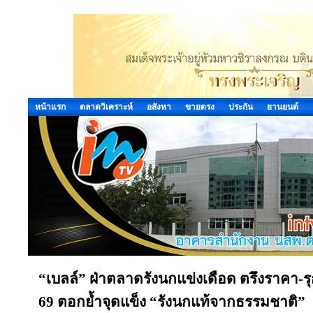
หน้าแรก
ตลาดวิเคราะห์
อสังหา
ขายตรง
ประกัน
ยานยนต์
“เบลล์” ฝ่าตลาดรังนกแข่งเดือด ตรึงราคา-รุ
69 ตอกย้ำจุดแข็ง “รังนกแท้จากธรรมชาติ”