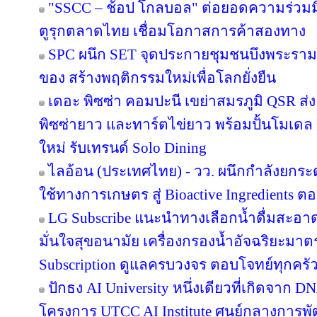
"SSCC – ช้อป โกลบอล" ต่อยอดความร่วมมื
ตูรุกตลาดไทย เชื่อมโอกาสการค้าสองทาง
SPC ผนึก SET จุดประกายชุมชนบึงพระราม
ของ สร้างพฤติกรรมใหม่เพื่อโลกยั่งยืน
เดอะ พิซซ่า คอมปะนี เขย่าสมรภูมิ QSR ส
พิซซ่ายาว และทาร์ตไข่ยาว พร้อมปั้นโมเดล 
ใหม่ รับเทรนด์ Solo Dining
ไลอ้อน (ประเทศไทย) - วว. ผนึกกำลังยกระ
ใช้ทางการเกษตร สู่ Bioactive Ingredients
LG Subscribe แนะนำทางเลือกน้ำดื่มสะอา
มั่นใจสุขอนามัย เครื่องกรองน้ำอัจฉริยะม
Subscription ดูแลครบวงจร ตอบโจทย์ทุกครัว
ปักธง AI University หนึ่งเดียวที่เกิดจาก 
โครงการ UTCC AI Institute ศูนย์กลางการพั