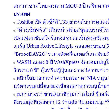
สภากาชาดไทย ลงนาม MOU 3 ปี เสริมความพร
ประเทศ
Toshiba เปิดตัวซีรีส์ T33 ยกระดับการดูแลเ
“ห้างเซ็นทรัล” เดินหน้าสนับสนุนแบรนด์
เปิดแฟลกชิปสโตร์แห่งแรก ณ เซ็นทรัลชิดลม
แวร์สู่ Urban Active Lifestyle ฉลองครบรอบ
“BroooDAY26” รวมพลังครีเอเตอร์และพันธม
WASH ฉลอง 8 ปี WashXpress จัดแคมเปญใหญ
รักนาน 8 ปี" ลุ้นทริปญี่ปุ่นและรางวัลรวมกว่า 
พลิกโฉมวงการทำความสะอาด! NIA หนุน BWC
นวัตกรรมเปลี่ยนของเสียอุตสาหกรรมสู่น้ำยาถ
เมกาบางนา ชวนสมาชิกเมกา สไมล์ รีวอร์ด ส
ดื่มนมสุดพิเศษจาก 12 ร้านดัง กับแคมเปญ