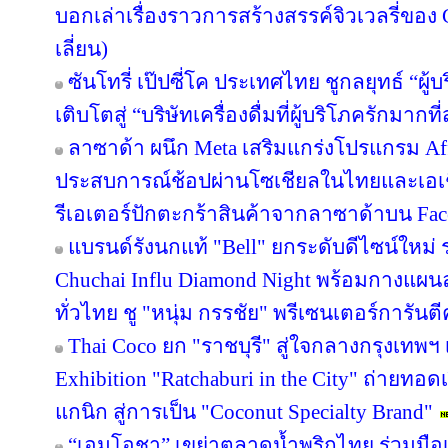
บอกเล่าเรื่องราวการสร้างสรรค์จิวเวลรี่ของ 
เลี่ยน)
ซันโทรี่ เป๊ปซี่โค ประเทศไทย ชูกลยุทธ์ “ผู
เติบโตสู่ “บริษัทเครื่องดื่มที่ผู้บริโภครักมา
ลาซาด้า ผนึก Meta เสริมแกร่งโปรแกรม Affi
ประสบการณ์ช้อปผ่านโซเชียลในไทยและเอเช
รีเอเตอร์ปักตะกร้าสินค้าจากลาซาด้าบน Face
แบรนด์รังนกแท้ "Bell" ยกระดับดีไซน์ใหม่ ร
Chuchai Influ Diamond Night พร้อมกางแผ
ทั่วไทย ชู "หนุ่ม กรรชัย" พรีเซนเตอร์การัน
Thai Coco ยก "ราชบุรี" สู่ใจกลางกรุงเทพฯ 
Exhibition "Ratchaburi in the City" ถ่ายท
แกนิก สู่การเป็น "Coconut Specialty Brand"
“เอมโอชา” เขย่าตลาดน้ำพริกไทย ร่วมมือเ