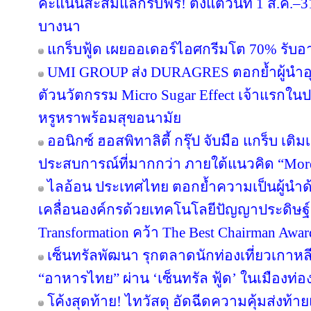
คะแนนสะสมแลกรับฟรี! ตั้งแต่วันที่ 1 ส.ค.–3
บางนา
แกร็บฟู้ด เผยออเดอร์ไอศกรีมโต 70% รับอาน
UMI GROUP ส่ง DURAGRES ตอกย้ำผู้นำอุ
ตัวนวัตกรรม Micro Sugar Effect เจ้าแรก
หรูหราพร้อมสุขอนามัย
ออนิกซ์ ฮอสพิทาลิตี้ กรุ๊ป จับมือ แกร็บ เต
ประสบการณ์ที่มากกว่า ภายใต้แนวคิด “More
ไลอ้อน ประเทศไทย ตอกย้ำความเป็นผู้นำด
เคลื่อนองค์กรด้วยเทคโนโลยีปัญญาประดิษฐ์ 
Transformation คว้า The Best Chairman Award 
เซ็นทรัลพัฒนา รุกตลาดนักท่องเที่ยวเกาหล
“อาหารไทย” ผ่าน ‘เซ็นทรัล ฟู้ด’ ในเมืองท่อง
โค้งสุดท้าย! ไทวัสดุ อัดฉีดความคุ้มส่งท้