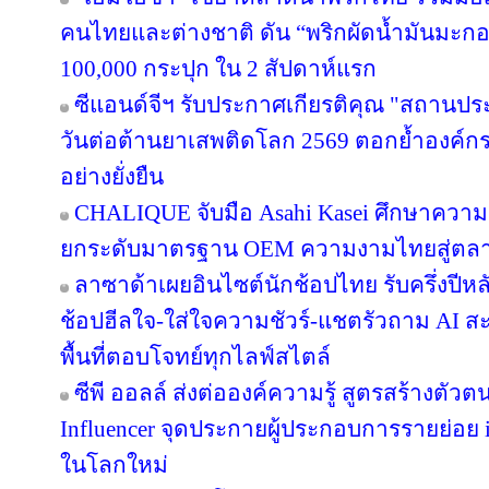
คนไทยและต่างชาติ ดัน “พริกผัดน้ำมันมะ
100,000 กระปุก ใน 2 สัปดาห์แรก
ซีแอนด์จีฯ รับประกาศเกียรติคุณ "สถานปร
วันต่อต้านยาเสพติดโลก 2569 ตอกย้ำองค์กร
อย่างยั่งยืน
CHALIQUE จับมือ Asahi Kasei ศึกษาความเ
ยกระดับมาตรฐาน OEM ความงามไทยสู่ตล
ลาซาด้าเผยอินไซต์นักช้อปไทย รับครึ่งปีหล
ช้อปฮีลใจ-ใส่ใจความชัวร์-แชตรัวถาม AI
พื้นที่ตอบโจทย์ทุกไลฟ์สไตล์
ซีพี ออลล์ ส่งต่อองค์ความรู้ สูตรสร้างตั
Influencer จุดประกายผู้ประกอบการรายย่อย in
ในโลกใหม่