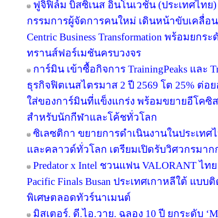
ฟูจิฟิล์ม บิสซิเนส อินโนเวชั่น (ประเทศไทย)
กรรมการผู้จัดการคนใหม่ เดินหน้าขับเคลื่อน
Centric Business Transformation พร้อมยกระด
ทรานส์ฟอร์เมชันครบวงจร
การ์มิน เข้าซื้อกิจการ TrainingPeaks และ T
ธุรกิจฟิตเนสไตรมาส 2 ปี 2569 โต 25% ต่
ใส่ของการ์มินที่แข็งแกร่ง พร้อมขยายอีโคซิสเ
สำหรับนักกีฬาและโค้ชทั่วโลก
ซิเลซติกา ขยายการดำเนินงานในประเทศไ
และคลาวด์ทั่วโลก เตรียมเปิดรับวิศวกรมาก
Predator x Intel ชวนแฟน VALORANT ไทย ลุ้
Pacific Finals Busan ประเทศเกาหลีใต้ แบ
พิเศษตลอดทัวร์นาเมนต์
มิสเตอร์. ดี.ไอ.วาย. ฉลอง 10 ปี ยกระดับ ‘M