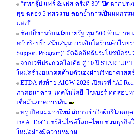
“สหกรุ๊ป แฟร์ & เฟส ครั้งที่ 30” ปิดฉาก
สุข ฉลอง 3 ทศวรรษ ตอกย้ำการเป็นมหกรรมง
แห่งปี
ช้อปปี้ขานรับนโยบายรัฐ ทุ่ม 500 ล้านบา
ยกับช้อปปี้: สนับสนุนการเติบโตร้านค้าไท
Support Program)’ อัดฉีดสิทธิประโยชน์ครบ
จากเวทีประกวดไอเดีย สู่ 10 ปี STARTUP
ใหม่สร้างอนาคตด้วยตัวเองผ่านวิทยาศาสต
ETDA ส่งท้าย AIGW 2026 เปิดเวที “AI Red
ภาคธนาคาร–เทคโนโลยี–ไซเบอร์ ทดสอบหาจุ
เชื่อมั่นภาคการเงิน
ทรู เปิดมุมมองใหม่ สู่การเข้าใจผู้บริโภคยุค
the AI Era” แชร์อินไซต์โลก–ไทย ชวนธุรกิจใ
ใหม่อย่างมีความหมาย