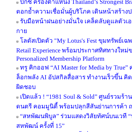
บิ๊กซี ครองตำแหน่ง Thailand’s Strongest B
ตอกย้ำความเชื่อมั่นผู้บริโภค เดินหน้าสร้
รับมือหน้าฝนอย่างมั่นใจ เคล็ดลับดูแลตัวเองใ
กาย
โลตัสเปิดตัว "My Lotus's Fest ขุมทรัพย์
Retail Experience พร้อมประกาศทิศทางใหม่ขอ
Personalized Membership Platform
ทรู คิกออฟ “AI Master for Media by True” ค
ล็อกพลัง AI อัปสกิลสื่อสาร ทำงานเร็วขึ้น คิ
ผิดชอบ
เปิดแล้ว ! “1981 Soul & Sold” ศูนย์รวมร้
ดนตรี คอมมูนิตี้ พร้อมปลุกสีสันย่านการค
“สหพัฒนพิบูล” ร่วมแสดงวิสัยทัศน์บนเวที “น
สหพัฒน์ ครั้งที่ 15”