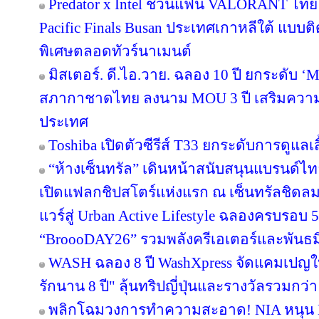
Predator x Intel ชวนแฟน VALORANT ไทย ลุ้
Pacific Finals Busan ประเทศเกาหลีใต้ แบ
พิเศษตลอดทัวร์นาเมนต์
มิสเตอร์. ดี.ไอ.วาย. ฉลอง 10 ปี ยกระดับ ‘M
สภากาชาดไทย ลงนาม MOU 3 ปี เสริมความพร
ประเทศ
Toshiba เปิดตัวซีรีส์ T33 ยกระดับการดูแลเ
“ห้างเซ็นทรัล” เดินหน้าสนับสนุนแบรนด์
เปิดแฟลกชิปสโตร์แห่งแรก ณ เซ็นทรัลชิดลม
แวร์สู่ Urban Active Lifestyle ฉลองครบรอบ
“BroooDAY26” รวมพลังครีเอเตอร์และพันธม
WASH ฉลอง 8 ปี WashXpress จัดแคมเปญใหญ
รักนาน 8 ปี" ลุ้นทริปญี่ปุ่นและรางวัลรวมกว่า 
พลิกโฉมวงการทำความสะอาด! NIA หนุน BWC