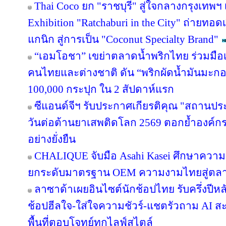
Thai Coco ยก "ราชบุรี" สู่ใจกลางกรุงเทพฯ 
Exhibition "Ratchaburi in the City" ถ่ายท
แกนิก สู่การเป็น "Coconut Specialty Brand"
“เอมโอชา” เขย่าตลาดน้ำพริกไทย ร่วมมือเ
คนไทยและต่างชาติ ดัน “พริกผัดน้ำมันมะ
100,000 กระปุก ใน 2 สัปดาห์แรก
ซีแอนด์จีฯ รับประกาศเกียรติคุณ "สถานปร
วันต่อต้านยาเสพติดโลก 2569 ตอกย้ำองค์กร
อย่างยั่งยืน
CHALIQUE จับมือ Asahi Kasei ศึกษาความเ
ยกระดับมาตรฐาน OEM ความงามไทยสู่ตล
ลาซาด้าเผยอินไซต์นักช้อปไทย รับครึ่งปีหล
ช้อปฮีลใจ-ใส่ใจความชัวร์-แชตรัวถาม AI
พื้นที่ตอบโจทย์ทุกไลฟ์สไตล์