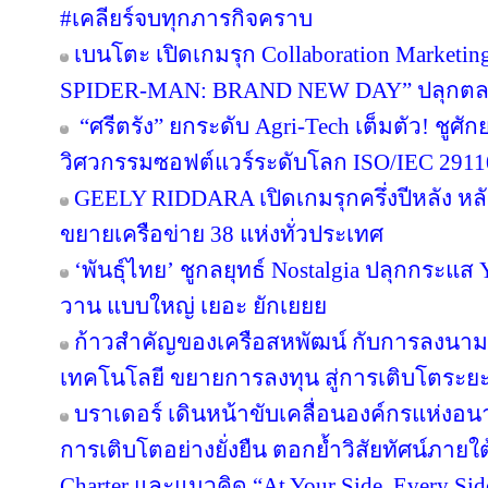
#เคลียร์จบทุกภารกิจคราบ
เบนโตะ เปิดเกมรุก Collaboration Marketin
SPIDER-MAN: BRAND NEW DAY” ปลุกตลาดข
“ศรีตรัง” ยกระดับ Agri-Tech เต็มตัว! ชู
วิศวกรรมซอฟต์แวร์ระดับโลก ISO/IEC 291
GEELY RIDDARA เปิดเกมรุกครึ่งปีหลัง หล
ขยายเครือข่าย 38 แห่งทั่วประเทศ
‘พันธุ์ไทย’ ชูกลยุทธ์ Nostalgia ปลุกกระแส
วาน แบบใหญ่ เยอะ ยักเยยย
ก้าวสำคัญของเครือสหพัฒน์ กับการลงนาม
เทคโนโลยี ขยายการลงทุน สู่การเติบโตระย
บราเดอร์ เดินหน้าขับเคลื่อนองค์กรแห่งอน
การเติบโตอย่างยั่งยืน ตอกย้ำวิสัยทัศน์ภายใต
Charter และแนวคิด “At Your Side, Every Side