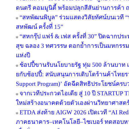
ดนตรี คอมมูนิตี้ พร้อมปลุกสีสันย่านการค
“สหพัฒนพิบูล” ร่วมแสดงวิสัยทัศน์บนเวที “น
สหพัฒน์ ครั้งที่ 15”
“สหกรุ๊ป แฟร์ & เฟส ครั้งที่ 30” ปิดฉาก
สุข ฉลอง 3 ทศวรรษ ตอกย้ำการเป็นมหกรรมง
แห่งปี
ช้อปปี้ขานรับนโยบายรัฐ ทุ่ม 500 ล้านบา
ยกับช้อปปี้: สนับสนุนการเติบโตร้านค้าไท
Support Program)’ อัดฉีดสิทธิประโยชน์ครบ
จากเวทีประกวดไอเดีย สู่ 10 ปี STARTUP
ใหม่สร้างอนาคตด้วยตัวเองผ่านวิทยาศาสต
ETDA ส่งท้าย AIGW 2026 เปิดเวที “AI Red
ภาคธนาคาร–เทคโนโลยี–ไซเบอร์ ทดสอบหาจุ