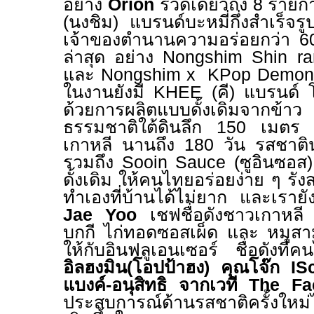
อย่าง
Orion
รวดเดียวถึง 8 รายก
(
นงชิม) แบรนด์บะหมี่กึ่งสำเร็จร
เจ้าของตำนานความอร่อยกว่า 6
ล่าสุด อย่าง
Nongshim Shin ra
และ
Nongshim x KPop Demon
ในงานยังมี
KHEE (
คี) แบรนด์ 
ด้วยการผลิตแบบดั้งเดิมจากข
ธรรมชาติใต้ดินลึก
150
เมตร 
เกาหลี นานถึง
180
วัน รสชาตินุ
รวมถึง
Sooin Sauce (
ซูอินซอส
ดั้งเดิม ให้คนไทยอร่อยง่าย ๆ รั
ทำเองที่บ้านได้ไม่ยาก และเรายั
Jae Yoo
เชฟชื่อดังชาวเกาหลี
บกกี ไก่ทอดซอสเผ็ด และ หมูสาม
ให้กับอินฟลูเอนเซอร์ ชื่อดังที่คน
อิลฮงมิน(โอปป้าฮง)
คุณโจ๊ก
IS
แบงค์-อนุสิทธิ จากเวที
The Fa
ประสบการณ์ด้านรสชาติครั้งใหม่ไป