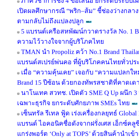
ภาคีวิชาการชง 4 ข้อเสนอ ยกระดับระบบเฝ
เปิดผลศึกษากรณี “พริก–ส้ม” ชี้ช่องว่างกลาง
ตามกลับไม่ถึงแปลงปลูก
5 แบรนด์เครือสหพัฒน์กวาดรางวัล No. 1 B
ความไว้วางใจจากผู้บริโภคไทย
TMAN นำ Propoliz คว้า No.1 Brand Thailand
แบรนด์สเปรย์พ่นคอ ที่ผู้บริโภคคนไทยทั่วปร
เมื่อ “ความคุ้นเคย” เจอกับ “ความแปลกให
Brand 15 ปีซ้อน ด้วยกองทัพรสชาติที่คาดเดา
นาโนเทค สวทช. เปิดตัว SME Q Up ผนึก 3
เฉพาะธุรกิจ ยกระดับศักยภาพ SMEs ไทย
เซ็นทรัล รีเทล ฟู้ด เร่งเครื่องกลยุทธ์ Glo
แบรนด์ ไอคอนิคชื่อดังจากฝรั่งเศส เอ็กซ์คลูซ
แกร่งพอร์ต ‘Only at TOPS’ ด้วยสินค้านำเข