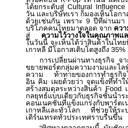
ได้ยกระดับสู่
Cultural Influenc
วัน และบริษัทเรา ก็มองเห็นโอก
ด้วยเช่นกัน เพราะ
9
ปีที่ผ่านมา
บริโภคคนไทยมาตลอด จาก
ควา
สู่
ความไว้วางใจในคุณภาพแล
ในวันนี้ จะเห็นได้ว่าสินค้าในไทย
เกาหลี มีโอกาสเติบโตสูงถึง
35%
การเปลี่ยนผ่านทางธุรกิจ จา
ขยายพอร์ตกลุ่มความงามและไลฟ์ส
ความ ท้าทายของการทำธุรกิจใน
อิน คิม เผยด้วยว่า จุดแข็งที่ทำใ
สร้างสมดุลระหว่างสินค้า
Food
กลยุทธ์แบบเดียวกับธุรกิจชั้นนำ
คอนเนคชันที่แข็งแกร่งกับพา
เกาหลีและทั่วโลก ที่ช่วยให้ระ
เดิร์นเทรดทั่วประเทศราบรื่นขึ้น
“ทิศทางตลาดตอนนี้ มันชั