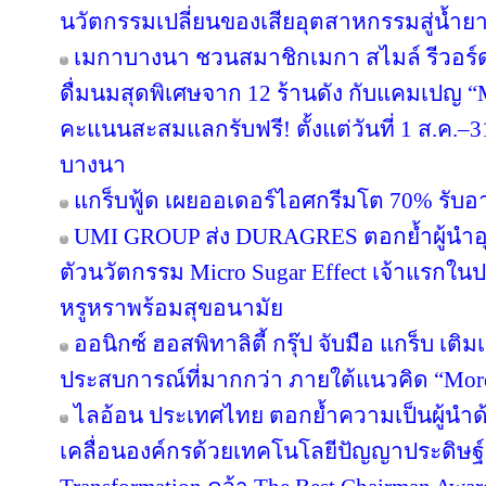
นวัตกรรมเปลี่ยนของเสียอุตสาหกรรมสู่น้ำยาถ
เมกาบางนา ชวนสมาชิกเมกา สไมล์ รีวอร์ด ส
ดื่มนมสุดพิเศษจาก 12 ร้านดัง กับแคมเปญ
คะแนนสะสมแลกรับฟรี! ตั้งแต่วันที่ 1 ส.ค.–3
บางนา
แกร็บฟู้ด เผยออเดอร์ไอศกรีมโต 70% รับอาน
UMI GROUP ส่ง DURAGRES ตอกย้ำผู้นำอุ
ตัวนวัตกรรม Micro Sugar Effect เจ้าแรก
หรูหราพร้อมสุขอนามัย
ออนิกซ์ ฮอสพิทาลิตี้ กรุ๊ป จับมือ แกร็บ เต
ประสบการณ์ที่มากกว่า ภายใต้แนวคิด “More
ไลอ้อน ประเทศไทย ตอกย้ำความเป็นผู้นำด
เคลื่อนองค์กรด้วยเทคโนโลยีปัญญาประดิษฐ์ 