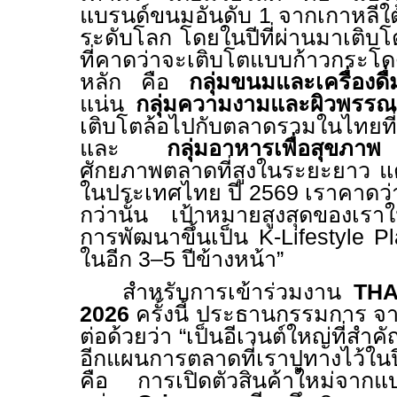
แบรนด์ขนมอันดับ 1 จากเกาหลีใต
ระดับโลก
โดยในปีที่ผ่านมาเติบ
ที่คาดว่าจะเติบโตแบบก้าวกระโ
หลัก คือ
กลุ่มขนมและเครื่องดื่
แน่น
กลุ่มความงามและผิวพรร
เติบโตล้อไปกับตลาดรวมในไทยที
และ
กลุ่มอาหารเพื่อสุขภาพ
ท
ศักยภาพตลาดที่สูงในระยะยาว 
ในประเทศไทย ปี 2569 เราคาดว่าจะ
กว่านั้น เป้าหมายสูงสุดของเรา
การพัฒนาขึ้นเป็น
K-Lifestyle P
ในอีก 3–5 ปีข้างหน้า”
สำหรับการเข้าร่วมงาน
THA
2026
ครั้งนี้ ประธานกรรมการ จ
ต่อด้วยว่า “เป็นอีเวนต์ใหญ่ที่สำ
อีกแผนการตลาดที่เราปูทางไว้ในป
คือ การเปิดตัวสินค้าใหม่จาก