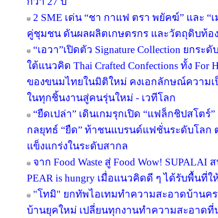
กว่า 27 ปี
2 SME เด่น “ชา กาแฟ ตรา พยัคฆ์” และ “เม
คู่ชุมชน ดันผลผลิตเกษตรกร และวัตถุดิบท้องถ
“เอวา”เปิดตัว Signature Collection ยกระ
ใต้แนวคิด Thai Crafted Confections ทั้ง For
ของขนมไทยในมิติใหม่ คงเอกลักษณ์ความเป
ในทุกชิ้นงานสู่คนรุ่นใหม่ - เวทีโลก
“ยืดเปล่า” เดินเกมรุกเปิด “แฟล็กชิปสโตร์
กลยุทธ์ “ยืด” ท้าชนแบรนด์แฟชั่นระดับโลก
แข็งแกร่งในระดับสากล
จาก Food Waste สู่ Food Wow! SUPALAI สน
PEAR is hungry เมื่อแนวคิดดี ๆ ได้รับพื้นที่ใ
"โทมิ" ยกทัพไอเทมทำความสะอาดบ้านครบว
บ้านยุคใหม่ เปลี่ยนทุกงานทำความสะอาดที่น่า