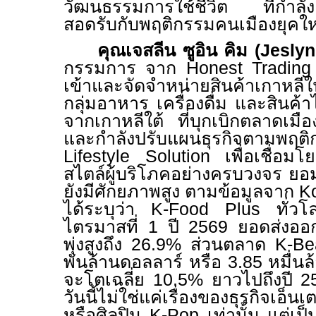
วัฒนธรรมการใช้ชีวิต ที่กำลังเ
สอดรับกับพฤติกรรมคนเมืองยุคให
คุณเจสลีน ซูอิน คิม
(
Jesly
กรรมการ จาก
Honest Trading
เข้าและจัดจำหน่ายสินค้าเกาหล
กลุ่มอาหาร เครื่องดื่ม และสินค้
จากเกาหลีใต้ ที่บุกเบิกตลาดเม
และกำลังปรับแผนธุรกิจตามพฤติ
Lifestyle Solution
เพื่อเชื่อม
สไตล์ผู้บริโภคอย่างครบวงจร ยอ
ยังมีศักยภาพสูง ตามข้อมูลจาก
K
ได้ระบุว่า
K-Food Plus
ทั่ว
ไตรมาสที่
1
ปี 2569 ยอดส่งออ
พุ่งสูงถึง
26.9%
ส่วนตลาด
K-B
พันล้านดอลลาร์ หรือ 3.85 หมื่
จะโตเฉลี่ย
10.5%
ยาวไปถึงปี 2
วันนี้ไม่ใช่แค่เรื่องของธุรกิจเอ็นเ
หรือศิลปิน
K-Pop
เท่านั้น แต่เ