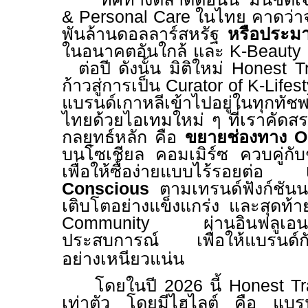
& Personal Care
ในไทย คาดว่า
พันล้านดอลลาร์สหรัฐ
หรือประม
ในอนาคตอันใกล้ และ
K-Beauty
ต่อปี ดังนั้น มิติใหม่
Honest T
ก้าวสู่การเป็น
Curator of K-Lifes
แบรนด์เกาหลีเข้าไปอยู่ในทุกทัช
ไทยด้วยไอเทมใหม่ ๆ ที่เราคัด
กลยุทธ์หลัก คือ
ขยายช่องทาง
O
บนโซเชียล คอมเมิร์ซ ควบคู่กับ
เพื่อให้ซื้อง่ายแบบไร้รอยต่อ
Conscious
ตามเทรนด์ฟังก์ชันน
เติบโตอย่างแข็งแกร่ง และสุดท้
Community
ผ่านอินฟลูเอ
ประสบการณ์ เพื่อให้แบรนด์กับผ
อย่างเหนียวแน่น
โดยในปี
2026
นี้
Honest T
เท่าตัว โดยมีไฮไลต์ คือ แบ