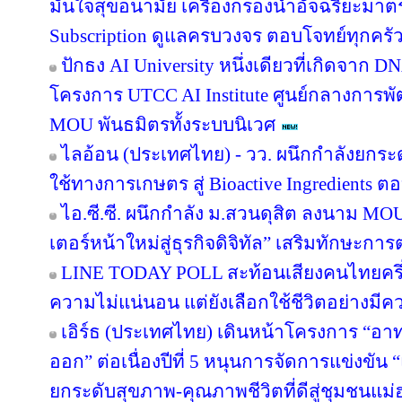
มั่นใจสุขอนามัย เครื่องกรองน้ำอัจฉริยะม
Subscription ดูแลครบวงจร ตอบโจทย์ทุกครัว
ปักธง AI University หนึ่งเดียวที่เกิดจาก 
โครงการ UTCC AI Institute ศูนย์กลางการพั
MOU พันธมิตรทั้งระบบนิเวศ
ไลอ้อน (ประเทศไทย) - วว. ผนึกกำลังยกระ
ใช้ทางการเกษตร สู่ Bioactive Ingredients
ไอ.ซี.ซี. ผนึกกำลัง ม.สวนดุสิต ลงนาม M
เตอร์หน้าใหม่สู่ธุรกิจดิจิทัล” เสริมทักษะ
LINE TODAY POLL สะท้อนเสียงคนไทยครึ่ง
ความไม่แน่นอน แต่ยังเลือกใช้ชีวิตอย่างมีค
เอิร์ธ (ประเทศไทย) เดินหน้าโครงการ “อาทร่
ออก” ต่อเนื่องปีที่ 5 หนุนการจัดการแข่งขัน 
ยกระดับสุขภาพ-คุณภาพชีวิตที่ดีสู่ชุมชนแม