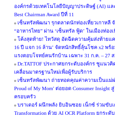
องค์กรด้วยเทคโนโลยีปัญญาประดิษฐ์ (AI) และ D
Best Chairman Award ปีที่ 11
เซ็นทรัลพัฒนา รุกตลาดนักท่องเที่ยวเกาหลี 
“อาหารไทย” ผ่าน ‘เซ็นทรัล ฟู้ด’ ในเมืองท่องเ
โค้งสุดท้าย! ไทวัสดุ อัดฉีดความคุ้มส่งท้าย
16 ปี แจก 16 ล้าน’ จัดหนักสิทธิ์ลุ้นโชค x2 พ
แรงตอบโจทย์คนรักบ้าน เฉพาะ 31 ก.ค. – 27 ส.ค.
Dr.TATTOF ประกาศยกระดับองค์กร ชูแนวคิ
เคลื่อนมาตรฐานใหม่เพื่อผู้รับบริการ
เซ็นทรัลพัฒนา ถ่ายทอดคุณค่าความเป็นแม่
Proud of My Mom' ต่อยอด Consumer Insight สู
ครอบครัว
บราเดอร์ ผนึกพลัง ยิบอินซอย เน็กซ์ ร่วมขับเ
Transformation ด้วย AI OCR Platform ยกระดับก