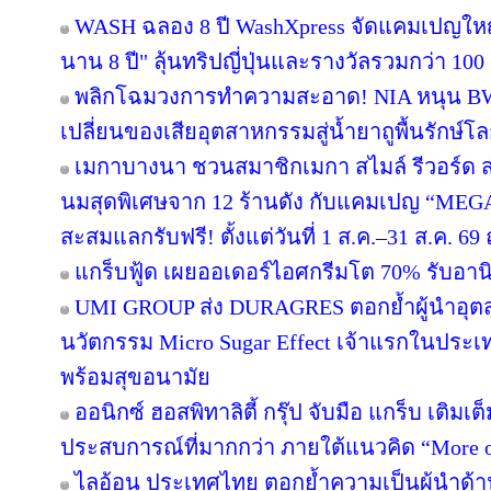
WASH ฉลอง 8 ปี WashXpress จัดแคมเปญใหญ่ "
นาน 8 ปี" ลุ้นทริปญี่ปุ่นและรางวัลรวมกว่า 100 ร
พลิกโฉมวงการทำความสะอาด! NIA หนุน BWC 
เปลี่ยนของเสียอุตสาหกรรมสู่น้ำยาถูพื้นรักษ์โล
เมกาบางนา ชวนสมาชิกเมกา สไมล์ รีวอร์ด ส่ง
นมสุดพิเศษจาก 12 ร้านดัง กับแคมเปญ “ME
สะสมแลกรับฟรี! ตั้งแต่วันที่ 1 ส.ค.–31 ส.ค. 
แกร็บฟู้ด เผยออเดอร์ไอศกรีมโต 70% รับอานิส
UMI GROUP ส่ง DURAGRES ตอกย้ำผู้นำอุตส
นวัตกรรม Micro Sugar Effect เจ้าแรกในปร
พร้อมสุขอนามัย
ออนิกซ์ ฮอสพิทาลิตี้ กรุ๊ป จับมือ แกร็บ เติมเ
ประสบการณ์ที่มากกว่า ภายใต้แนวคิด “More o
ไลอ้อน ประเทศไทย ตอกย้ำความเป็นผู้นำด้า