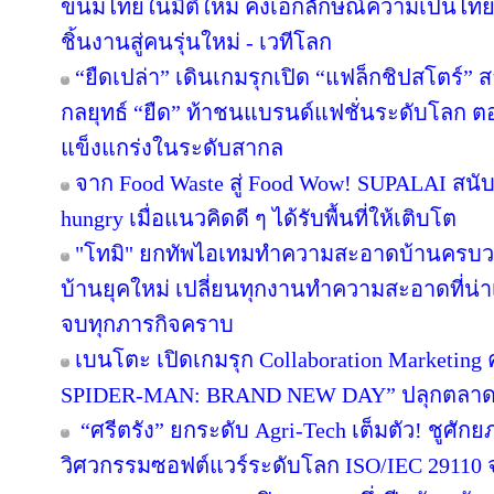
ขนมไทยในมิติใหม่ คงเอกลักษณ์ความเป็นไทย
ชิ้นงานสู่คนรุ่นใหม่ - เวทีโลก
“ยืดเปล่า” เดินเกมรุกเปิด “แฟล็กชิปสโตร์” 
กลยุทธ์ “ยืด” ท้าชนแบรนด์แฟชั่นระดับโลก 
แข็งแกร่งในระดับสากล
จาก Food Waste สู่ Food Wow! SUPALAI สนับ
hungry เมื่อแนวคิดดี ๆ ได้รับพื้นที่ให้เติบโต
"โทมิ" ยกทัพไอเทมทำความสะอาดบ้านครบวงจ
บ้านยุคใหม่ เปลี่ยนทุกงานทำความสะอาดที่น่าเบื
จบทุกภารกิจคราบ
เบนโตะ เปิดเกมรุก Collaboration Marketing 
SPIDER-MAN: BRAND NEW DAY” ปลุกตลาดขนม
“ศรีตรัง” ยกระดับ Agri-Tech เต็มตัว! ชูศั
วิศวกรรมซอฟต์แวร์ระดับโลก ISO/IEC 29110