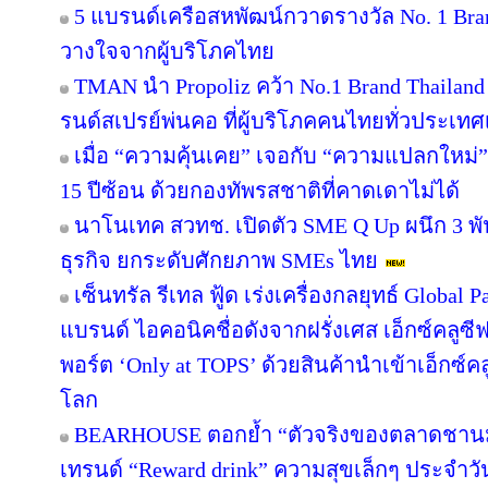
5 แบรนด์เครือสหพัฒน์กวาดรางวัล No. 1 Bra
วางใจจากผู้บริโภคไทย
TMAN นำ Propoliz คว้า No.1 Brand Thailand 2
รนด์สเปรย์พ่นคอ ที่ผู้บริโภคคนไทยทั่วประเทศ
เมื่อ “ความคุ้นเคย” เจอกับ “ความแปลกใหม่
15 ปีซ้อน ด้วยกองทัพรสชาติที่คาดเดาไม่ได้
นาโนเทค สวทช. เปิดตัว SME Q Up ผนึก 3 
ธุรกิจ ยกระดับศักยภาพ SMEs ไทย
เซ็นทรัล รีเทล ฟู้ด เร่งเครื่องกลยุทธ์ Globa
แบรนด์ ไอคอนิคชื่อดังจากฝรั่งเศส เอ็กซ์คลูซี
พอร์ต ‘Only at TOPS’ ด้วยสินค้านำเข้าเอ็กซ์
โลก
BEARHOUSE ตอกย้ำ “ตัวจริงของตลาดชานม” เ
เทรนด์ “Reward drink” ความสุขเล็กๆ ประจำวัน 