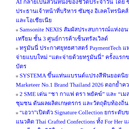
AI กลายเป็นส่วนหนึ่งของชีวิตประจำวัน โดย 
ประธานเจ้าหน้าที่บริหาร ซัมซุง อิเลคโทรนิคส
และโอเชียเนีย
Samsonite NEXIS สัมผัสประสบการณ์แห่ง
เทรียม ชั้น 3 ศูนย์การค้าเซ็นทรัลเวิลด์
ทรูมันนี่ ประกาศยุทธศาสตร์ PaymentTech 
จ่ายแบบใหม่ “แตะจ่ายด้วยทรูมันนี่” ครั้งแรก
บัตร
SYSTEMA ขึ้นแท่นแบรนด์แปรงสีฟันยอดนิยม
Marketeer No.1 Brand Thailand 2026 ตอกย้ำความ
2 SME เด่น “ชา กาแฟ ตรา พยัคฆ์” และ “เมล่อ
ชุมชน ดันผลผลิตเกษตรกร และวัตถุดิบท้องถิ่น 
“เอวา”เปิดตัว Signature Collection ยกระดั
แนวคิด Thai Crafted Confections ทั้ง For Her