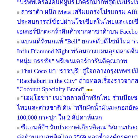
“บริษัทเครื่องดื่มที่ผู้บริโภครักมากที่สุดในปร
ลาซาด้า ผนึก Meta เสริมแกร่งโปรแกรม Affil
ประสบการณ์ช้อปผ่านโซเชียลในไทยและเอเชีย
เอเตอร์ปักตะกร้าสินค้าจากลาซาด้าบน Facebook
แบรนด์รังนกแท้ "Bell" ยกระดับดีไซน์ใหม่ ร่
Influ Diamond Night พร้อมกางแผนลุยตลาดจีน
"หนุ่ม กรรชัย" พรีเซนเตอร์การันตีคุณภาพ
Thai Coco ยก "ราชบุรี" สู่ใจกลางกรุงเทพฯ เป
"Ratchaburi in the City" ถ่ายทอดเรื่องราวจาก
"Coconut Specialty Brand"
“เอมโอชา” เขย่าตลาดน้ำพริกไทย ร่วมมือเซ
ไทยและต่างชาติ ดัน “พริกผัดน้ำมันมะกอกอั
100,000 กระปุก ใน 2 สัปดาห์แรก
ซีแอนด์จีฯ รับประกาศเกียรติคุณ "สถานประ
ต่อต้านยาเสพติดโลก 2569 ตอกย้ำองค์กรคุณภา