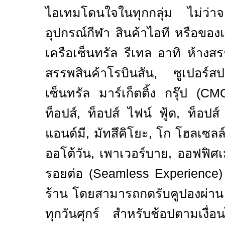
ไอเทมโดนใจในทุกกลุ่ม ไม่ว่าจะ
อุปกรณ์กีฬา สินค้าไอที หรือของ
เครือเซ็นทรัล รีเทล อาทิ ห้างสร
สรรพสินค้าโรบินสัน
,
ซูเปอร์สป
เซ็นทรัล มาร์เก็ตติ้ง กรุ๊ป (
CM
ท็อปส์
,
ท็อปส์ ไฟน์ ฟู้ด
,
ท็อปส์ 
แอนด์มี
,
มัทสึคิโยะ
,
โก โฮลเซลล
ออโต้วัน
,
เพาเวอร์บาย
,
ออฟฟิศเ
รอยต่อ (
Seamless Experience
ร้าน โดยสามารถกดรับคูปองผ่า
ทุกวันศุกร์ สำหรับช้อปตามเงื่อ