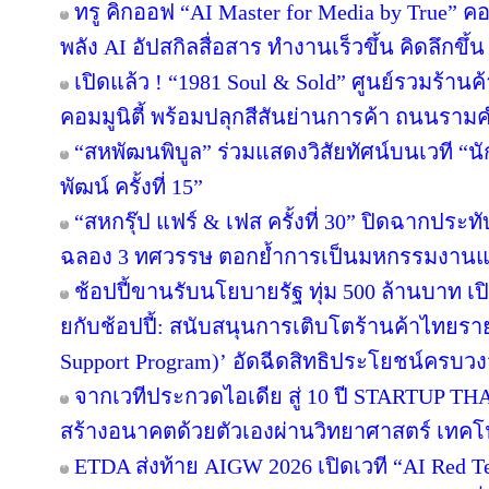
ทรู คิกออฟ “AI Master for Media by True” คอร
พลัง AI อัปสกิลสื่อสาร ทำงานเร็วขึ้น คิดลึกขึ
เปิดแล้ว ! “1981 Soul & Sold” ศูนย์รวมร้า
คอมมูนิตี้ พร้อมปลุกสีสันย่านการค้า ถนนรา
“สหพัฒนพิบูล” ร่วมแสดงวิสัยทัศน์บนเวที “นั
พัฒน์ ครั้งที่ 15”
“สหกรุ๊ป แฟร์ & เฟส ครั้งที่ 30” ปิดฉากปร
ฉลอง 3 ทศวรรษ ตอกย้ำการเป็นมหกรรมงานแฟร์
ช้อปปี้ขานรับนโยบายรัฐ ทุ่ม 500 ล้านบาท 
ยกับช้อปปี้: สนับสนุนการเติบโตร้านค้าไทยร
Support Program)’ อัดฉีดสิทธิประโยชน์ครบว
จากเวทีประกวดไอเดีย สู่ 10 ปี STARTUP T
สร้างอนาคตด้วยตัวเองผ่านวิทยาศาสตร์ เทค
ETDA ส่งท้าย AIGW 2026 เปิดเวที “AI Red 