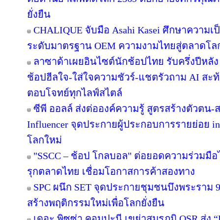
ยั่งยืน
CHALIQUE จับมือ Asahi Kasei ศึกษาความเป็
ระดับมาตรฐาน OEM ความงามไทยสู่ตลาดโล
ลาซาด้าเผยอินไซต์นักช้อปไทย รับครึ่งปีหลัง
ช้อปฮีลใจ-ใส่ใจความชัวร์-แชตรัวถาม AI สะท
ตอบโจทย์ทุกไลฟ์สไตล์
ซีพี ออลล์ ส่งต่อองค์ความรู้ สูตรสร้างตัวตน
Influencer จุดประกายผู้ประกอบการรายย่อย in
โลกใหม่
"SSCC – ช้อป โกลบอล" ต่อยอดความร่วมมือไ
รุกตลาดไทย เชื่อมโอกาสการค้าสองทาง
SPC ผนึก SET จุดประกายชุมชนบึงพระราม 
สร้างพฤติกรรมใหม่เพื่อโลกยั่งยืน
เดอะ พิซซ่า คอมปะนี เขย่าสมรภูมิ QSR ส่ง