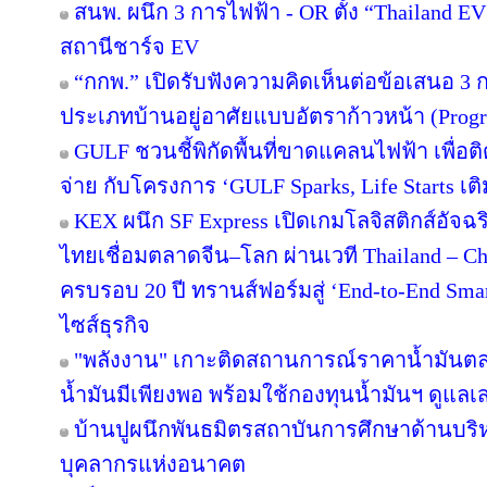
สนพ. ผนึก 3 การไฟฟ้า - OR ตั้ง “Thailand E
สถานีชาร์จ EV
“กกพ.” เปิดรับฟังความคิดเห็นต่อข้อเสนอ 3 
ประเภทบ้านอยู่อาศัยแบบอัตราก้าวหน้า (Progr
GULF ชวนชี้พิกัดพื้นที่ขาดแคลนไฟฟ้า เพื่อติ
จ่าย กับโครงการ ‘GULF Sparks, Life Starts เติ
KEX ผนึก SF Express เปิดเกมโลจิสติกส์อัจ
ไทยเชื่อมตลาดจีน–โลก ผ่านเวที Thailand – C
ครบรอบ 20 ปี ทรานส์ฟอร์มสู่ ‘End-to-End Smart
ไซส์ธุรกิจ
"พลังงาน" เกาะติดสถานการณ์ราคาน้ำมันตลา
น้ำมันมีเพียงพอ พร้อมใช้กองทุนน้ำมันฯ ดูแล
บ้านปูผนึกพันธมิตรสถาบันการศึกษาด้านบริ
บุคลากรแห่งอนาคต