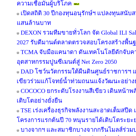
ความเชื่อมั่นผู้บริโภค
เปิดสถิติ 30 ปีกองทุนอนุรักษ์ฯ แปลงทุนสนับ
แสนล้านบาท
DEXON รวมทีมขายทั่วโลก จัด Global ILI Sal
2027 รับดีมานด์ตลาดตรวจสอบโครงสร้างพื้น
TCMA จับมือแคนาดา ดันเทคโนโลยีดักจับคา
อุตสาหกรรมปูนซีเมนต์สู่ Net Zero 2050
DAD โชว์นวัตกรรมใต้ผืนดินศูนย์ราชการฯ แ
เขียวร่วมแก้โจทย์น้ำท่วมถนนแจ้งวัฒนะอย่างยั
COCOCO ยกระดับโรงงานสีเขียว เดินหน้าพ
เติบโตอย่างยั่งยืน
TSE เร่งเครื่องธุรกิจพลังงานสะอาดเต็มสปีด เ
โครงการแรกต้นปี 70 หนุนรายได้เติบโตระยะ
บางจากฯ และสมาชิกบางจากกรีนไมลส์ร่วมบ