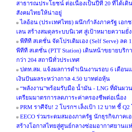
สาธารณประโยชน์ ต่อเนื่องเป็นปีที่ 20 ที่ได้เด
สังคมไทยให้น่าอยู่
ไลอ้อน (ประเทศไทย) ผนึกกำลังภาครัฐ เอกช
เลน สร้างสมดุลระบบนิเวศ สู่เป้าหมายความยั่ง
พีทีที สเตชั่น จัดโปรเติมเอง (Self Serve) ลด 
พีทีที สเตชั่น (PTT Station) เดินหน้าขยายบริก
กว่า 204 สถานีทั่วประเทศ
ปตท.สผ. แจ้งผลการดำเนินงานรอบ 6 เดือนแ
เงินปันผลระหว่างกาล 4.50 บาทต่อหุ้น
“พลังงาน”พร้อมรับมือ น้ำมัน - LNG ที่ผันผว
เตรียมมาตรการลดภาระค่าครองชีพต่อเนื่อง
PRM ราศีจับ! 2 โบรกฯ เล็งเป้า 12 บาท ชี้ Q2 
EECO ร่วมระดมสมองภาครัฐ นักธุรกิจภาคเ
สร้างโอกาสไทยสู่ศูนย์กลางซ่อมอากาศยานแห่