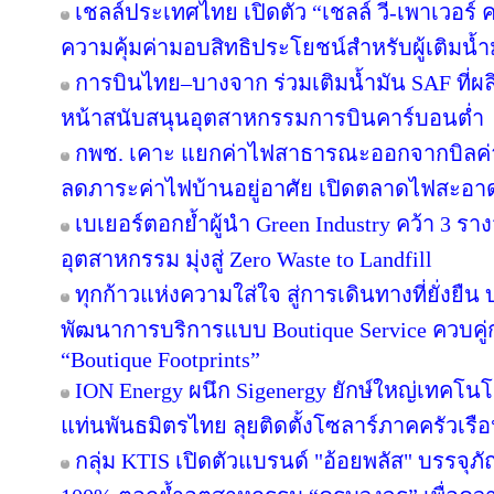
เชลล์ประเทศไทย เปิดตัว “เชลล์ วี-เพาเวอร
ความคุ้มค่ามอบสิทธิประโยชน์สำหรับผู้เติมน้ำม
การบินไทย–บางจาก ร่วมเติมน้ำมัน SAF ที่ผ
หน้าสนับสนุนอุตสาหกรรมการบินคาร์บอนต่ำ
กพช. เคาะ แยกค่าไฟสาธารณะออกจากบิลค
ลดภาระค่าไฟบ้านอยู่อาศัย เปิดตลาดไฟสะอาด
เบเยอร์ตอกย้ำผู้นำ Green Industry คว้า 3 ร
อุตสาหกรรม มุ่งสู่ Zero Waste to Landfill
ทุกก้าวแห่งความใส่ใจ สู่การเดินทางที่ยั่งยื
พัฒนาการบริการแบบ Boutique Service ควบคู่
“Boutique Footprints”
ION Energy ผนึก Sigenergy ยักษ์ใหญ่เทคโน
แท่นพันธมิตรไทย ลุยติดตั้งโซลาร์ภาคครัวเรือนเ
กลุ่ม KTIS เปิดตัวแบรนด์ "อ้อยพลัส" บรรจุภ