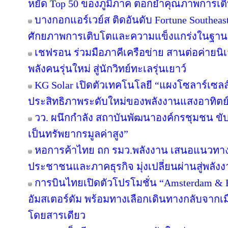
หยัด Top 50 ของภูมิภาค ตอกย้ำคุณภาพการเติ
บางกอกแอร์เวย์ส ติดอันดับ Fortune Southeas
ศักยภาพการเติบโตและความแข็งแกร่งในฐานะผ
เชฟรอน ร่วมมือภาคีเครือข่าย สานต่อค่ายนิเว
พลังคนรุ่นใหม่ สู่นักวิทย์ทะเลรุ่นเยาว์
KG Solar เปิดตัวเทคโนโลยี “แผงโซลาร์เซลล
ประสิทธิภาพระดับใหม่ของพลังงานแสงอาทิตย
วว. ผนึกกำลัง สถาบันพัฒนาองค์กรชุมชน ขับ
เป็นทรัพยากรมูลค่าสูง”
หอการค้าไทย ถก รมว.พลังงาน เสนอแนวทางป
ประชาชนและภาคธุรกิจ มุ่งเปลี่ยนผ่านสู่พลั
การบินไทยเปิดตัวโปรโมชั่น “Amsterdam & 
อัมสเตอร์ดัม พร้อมทางเลือกเดินทางกลับจากเม
โดยสารเดียว