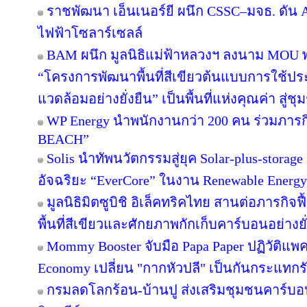
ราชพัฒนา เอ็นเนอร์ยี ผนึก CSSC–มจธ. ดัน 
ไฟฟ้าโซลาร์เซลล์
BAM ผนึก มูลนิธิแม่ฟ้าหลวงฯ ลงนาม MOU พล
“โครงการพัฒนาพื้นที่สีเขียวต้นแบบการใช้ประโ
แวดล้อมอย่างยั่งยืน” เป็นพื้นที่แห่งคุณค่า สู่
WP Energy นำพนักงานกว่า 200 คน ร่วมภา
BEACH”
Solis นำทัพนวัตกรรมสู่ยุค Solar-plus-storag
อัจฉริยะ “EverCore” ในงาน Renewable Energy
มูลนิธิมิตซูบิชิ อิเล็คทริคไทย สานต่อภารกิจฟ
พื้นที่สีเขียวและศักยภาพกักเก็บคาร์บอนอย่างยั
Mommy Booster จับมือ Papa Paper ปฏิวัติแพคเ
Economy เปลี่ยน "กากหัวปลี" เป็นกันกระแทกร
กรมลดโลกร้อน-บ้านปู ส่งเสริมชุมชนคาร์บอน