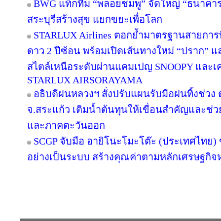
BWG แท็กทีม “พลอยชมพู” จัดใหญ่ “ธนาคารอิ่ม
สระบุรีสร้างสุข แยกขยะเพื่อโลก
STARLUX Airlines ตอกย้ำมาตรฐานสายการ
ดาว 2 ปีซ้อน พร้อมเปิดเส้นทางใหม่ “ปราก”
สไตล์เหนือระดับผ่านแคมเปญ SNOOPY และเค
STARLUX AIRSORAYAMA
อธิบดีฝนหลวงฯ สั่งปรับแผนรับมือฝนทิ้งช่วง 
จ.สระแก้ว เติมน้ำต้นทุนให้เขื่อนสำคัญและช่ว
และภาคตะวันออก
SCGP จับมือ อายิโนะโมะโต๊ะ (ประเทศไทย) 
อย่างเป็นระบบ สร้างคุณค่าตามหลักเศรษฐกิจห
Copyright © 2016 inTV co.,Ltd. All Right