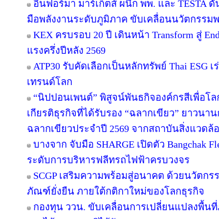
อินฟอร์มา มาร์เก็ตส์ ผนึก พพ. และ TESTA ด
มือพลังงานระดับภูมิภาค ขับเคลื่อนนวัตกรร
KEX ครบรอบ 20 ปี เดินหน้า Transform สู่ En
แรงครึ่งปีหลัง 2569
ATP30 รับคัดเลือกเป็นหลักทรัพย์ Thai ESG เร่
เทรนด์โลก
“นิปปอนเพนต์” พิสูจน์พันธกิจองค์กรสีเพื่อโลกยั
เกียรติธุรกิจที่ได้รับรอง “ฉลากเขียว” ยาวนานก
ฉลากเขียวประจำปี 2569 จากสถาบันสิ่งแวดล้
บางจาก จับมือ SHARGE เปิดตัว Bangchak F
ระดับการบริหารฟลีทรถไฟฟ้าครบวงจร
SCGP เสริมความพร้อมสู่อนาคต ด้วยนวัตกรร
ภัณฑ์ยั่งยืน ภายใต้กติกาใหม่ของโลกธุรกิจ
กองทุน ววน. ขับเคลื่อนการเปลี่ยนแปลงพื้นที่ภ