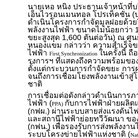
นายเหอ หนิง ประธานเจ้าหน้าที่บร
เอ็นไวรอนเมนทอล โปรเท็คชั่น (ป
ดำเนินโครงการกำจัดมูลฝอยด้วยวิ
พลังงานไฟฟ้า ขนาดไม่น้อยกว่า 1,
ขยะสูงสุด 1,600 ตันต่อวัน) ณ ศู
หนองแขม กล่าวว่า ความสำเร็จข
ไฟฟ้า
ในครั้งนี้ 
First Synchronization
รงการฯ ที่แสดงถึงความพร้อมขอ
ตั้งแต่กระบวนการกำจัดขยะ การ
จนถึงการเชื่อมโยงพลังงานเข้าสู่
ชาติ
การเชื่อมต่อดังกล่าวดำเนินการภ
ไฟฟ้า (
กับการไฟฟ้าฝ่ายผลิ
PPA)
(กฟผ.) ผ่านระบบสายส่งแรงดันไฟ
และสถานีไฟฟ้าย่อยทวีวัฒนา ข
(กฟน.) เพื่อรองรับการส่งพลังงาน
ระบบโครงข่ายไฟฟ้าแห่งชาติ (
Nat