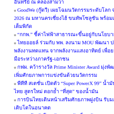
อินทรีย์ ณ คลองสามวา
GoodWe (กู๊ดวี) เผยโฉมนวัตกรรมระดับโลก
2026 ณ มหานครเซี่ยงไฮ้ ขนทัพโซลูชัน พร้อ
เต็มพิกัด
“กกพ.” ชี้ค่าไฟฟ้าสาธารณะขึ้นอยู่กับนโยบ
ไทยออยล์ ร่วมกับ พพ. ลงนาม MOU พัฒนา ปร
พลังงานทดแทน จากพลังงานแสงอาทิตย์ เพื่อ
มือระหว่างภาครัฐ-เอกชน
กฟผ. คว้ารางวัล Prime Minister Award มุ่งพ
เพิ่มศักยภาพการแข่งขันด้วยนวัตกรรม
พีทีที สเตชั่น เปิดตัว “Super PowerX 99” น้
ไทย สูตรใหม่ ตอกย้ำ “ที่สุด” ของน้ำมัน
การบินไทยเดินหน้าเสริมศักยภาพฝูงบิน รับม
เติบโตในอนาคต