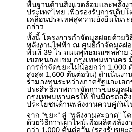
พื้นฐานด้านสิ่งแวดล้อมและพลั
ประเทศไทย เพื่อรองรับการเติบโ
เคลื่อนประเทศสู่ความยั่งยืนในร
กล่าว
ทั้งนี้ โครงการกำจัดมูลฝอยด้วยวิ
พลังงานไฟฟ้า ณ ศูนย์กำจัดมูลฝอ
พื้นที่ 39 ไร่ ถนนพุทธมณฑลสาย
เขตหนองแขม กรุงเทพมหานคร ม
การกำจัดขยะไม่น้อยกว่า 1,000 ต
สูงสุด 1,600 ตันต่อวัน) ดำเนิน
ร่วมลงทุนระหว่างภาครัฐและเอก
ประสิทธิภาพการจัดการขยะมูลฝ
กรุงเทพมหานครให้เป็นมิตรต่อสิ่
ประโยชน์ด้านพลังงานควบคู่กันไ
จาก “ขยะ” สู่ “พลังงานสะอาด” 
ด้วยวิธีการเผาไหม้เพื่อผลิตพลัง
กว่า 1,000 ตันต่อวัน (รองรับขยะสู