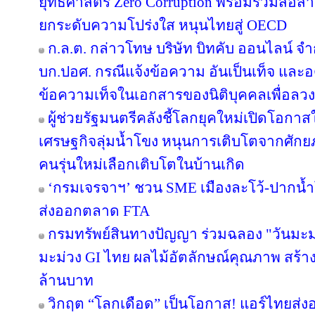
ยุทธศาสตร์ Zero Corruption พร้อมร่วมสื่
ยกระดับความโปร่งใส หนุนไทยสู่ OECD
ก.ล.ต. กล่าวโทษ บริษัท บิทคับ ออนไลน์ จ
บก.ปอศ. กรณีแจ้งข้อความ อันเป็นเท็จ และ
ข้อความเท็จในเอกสารของนิติบุคคลเพื่อลว
ผู้ช่วยรัฐมนตรีคลังชี้โลกยุคใหม่เปิดโอกาสใ
เศรษฐกิจลุ่มน้ำโขง หนุนการเติบโตจากศักยภ
คนรุ่นใหม่เลือกเติบโตในบ้านเกิด
‘กรมเจรจาฯ’ ชวน SME เมืองละโว้-ปากน้
ส่งออกตลาด FTA
กรมทรัพย์สินทางปัญญา ร่วมฉลอง "วันมะม
มะม่วง GI ไทย ผลไม้อัตลักษณ์คุณภาพ สร้าง
ล้านบาท
วิกฤต “โลกเดือด” เป็นโอกาส! แอร์ไทยส่ง