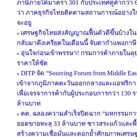
ภาษีภายใต้มาตรา 301 กับประเทศคู่ค้ากว่า
ว่า ภาคธุรกิจไทยติดตามสถานการณ์อย่างใกล้
จะอยู
เศรษฐกิจไทยส่งสัญญาณฟื้นตัวดีขึ้นบ้างใน
กลับมาตึงเครียดในเดือนนี้ จับตากำแพงภาษ
อุ่นใจก่อนเข้าพรรษา! กรมการค้าภายในลุย
ราคาให้ชัด
DITP จัด “Sourcing Forum from Middle East
เข้าจากภูมิภาคตะวันออกกลางและแอฟริกา 
เพื่อเจรจาการค้ากับผู้ประกอบการกว่า 130 ร
ล้านบาท
คต. ฉลองความสำเร็จปิดฉาก “มหกรรมกา
ยอดขายทะลุ 33 ล้านบาท ชาวสระแก้วและพื้นที
สร้างความเชื่อมั่นและตอกย้ำศักยภาพเศรษ