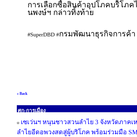
การเลือกซื้อสินค้าอุปโภคบริโภคได้
นพงษ์ฯ กล่าวทิ้งท้าย
กรมพัฒนาธุรกิจการค้
#SuperDBD #
« Back
ศก-การเมือง
เซเว่นฯ หนุนชาวสวนลำไย 3 จังหวัดภาคเหนือ
ลำไยอีดอพวงสดสู่ผู้บริโภค พร้อมร่วมมือ S