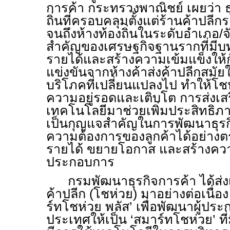
การค้า กระทรวงพาณิชย์ เผยว่า ธุ
ถิ่นที่ครอบคลุมตั้งแต่ร้านค้าปลี
จนถึงห้างท้องถิ่นในระดับอำเภอ/จั
สำคัญของเศรษฐกิจฐานรากที่ม
รายได้และสร้างความเข้มแข็งให้
แข่งขันจากห้างค้าส่งค้าปลีกสมัย
บริโภคที่เปลี่ยนแปลงไป ทำให้โชห่
ความอยู่รอดและเติบโต การส่งเส
เทคโนโลยีมาช่วยเพิ่มประสิทธิภ
เป็นกุญแจสำคัญในการพัฒนาธุรก
ความต้องการของลูกค้าได้อย่างตร
รายได้ ขยายโอกาส และสร้างความ
ประกอบการ
กรมพัฒนาธุรกิจการค้า ได้ส่งเ
ค้าปลีก (โชห่วย) มาอย่างต่อเนื่
ร์ทโชห่วย พลัส’ เพื่อพัฒนาผู้ปร
ประเทศให้เป็น ‘สมาร์ทโชห่วย’ ที่