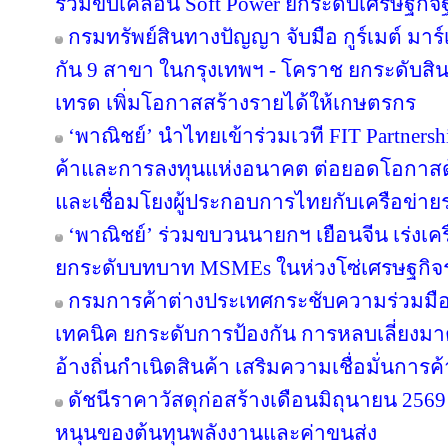
ร่วมขับเคลื่อน Soft Power ยกระดับเศรษฐกิ
กรมทรัพย์สินทางปัญญา จับมือ กูร์เมต์ มาร์
กัน 9 สาขา ในกรุงเทพฯ - โคราช ยกระดับสินค
เทรด เพิ่มโอกาสสร้างรายได้ให้เกษตรกร
‘พาณิชย์’ นำไทยเข้าร่วมเวที FIT Partner
ค้าและการลงทุนแห่งอนาคต ต่อยอดโอกาสด้
และเชื่อมโยงผู้ประกอบการไทยกับเครือข่า
‘พาณิชย์’ ร่วมขบวนนายกฯ เยือนจีน เร่งเค
ยกระดับบทบาท MSMEs ในห่วงโซ่เศรษฐกิจร
กรมการค้าต่างประเทศกระชับความร่วมมือ
เทคนิค ยกระดับการป้องกัน การหลบเลี่ย
อ้างถิ่นกำเนิดสินค้า เสริมความเชื่อมั่นการ
ดัชนีราคาวัสดุก่อสร้างเดือนมิถุนายน 25
หนุนของต้นทุนพลังงานและค่าขนส่ง