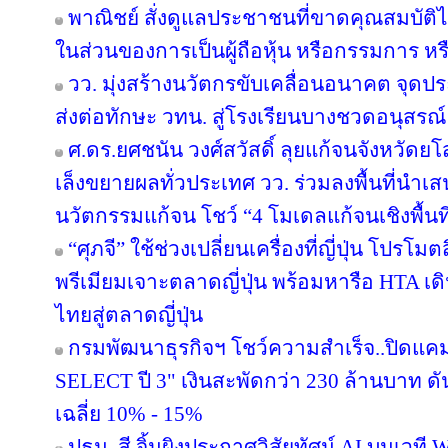
พาณิชย์ สั่งดูแลประชาชนที่ขาดคุณสมบัติไ
ในส่วนของการเป็นผู้ถือหุ้น หรือกรรมการ หรื
วว. มุ่งสร้างนวัตกรขับเคลื่อนอนาคต จุดปร
ส่งต่อทักษะ วทน. สู่โรงเรียนบางชวดอนุสรณ์
ศ.ดร.ยศชนัน วงศ์สวัสดิ์ ลุยแก้จนจังหวั
เล็งขยายผลทั่วประเทศ วว. ร่วมลงพื้นที่นำ
นวัตกรรมแก้จน โชว์ “4 โมเดลแก้จนเชิงพื้นที
“ศุภจี” ใช้ช่วงเปลี่ยนเครื่องที่ญี่ปุ่น โป
พรีเมียมเจาะตลาดญี่ปุ่น พร้อมหารือ HTA เ
ไทยสู่ตลาดญี่ปุ่น
กรมพัฒนาธุรกิจฯ โชว์ความสำเร็จ..ปิดแคมเ
SELECT ปี 3" เงินสะพัดกว่า 230 ล้านบาท ดั
เฉลี่ย 10% - 15%
ปธน. สี จิ้นผิงประกาศวิสัยทัศน์ AI บนเวที 