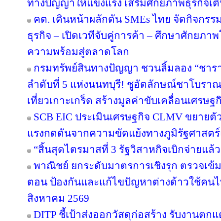
ทางปัญญาให้แข็งแรง เสริมศักยภาพธุรกิจเติบ
คต. เดินหน้าผลักดัน SMEs ไทย จัดกิจกรรม
ธุรกิจ – เปิดเวทีจับคู่การค้า – ศึกษาศักยภา
ความพร้อมสู่ตลาดโลก
กรมทรัพย์สินทางปัญญา ชวนลิ้มลอง “ชารา
ลำดับที่ 5 แห่งนนทบุรี! ชูอัตลักษณ์ชาโบรา
เที่ยวเกาะเกร็ด สร้างมูลค่าขับเคลื่อนเศรษฐ
SCB EIC ประเมินเศรษฐกิจ CLMV ขยายตั
แรงกดดันจากความขัดแย้งทางภูมิรัฐศาสตร์
“สิ้นสุดไตรมาสที่ 3 รัฐวิสาหกิจเบิกจ่ายแล
พาณิชย์ ยกระดับมาตรการเชิงรุก ตรวจเข้ม
ตอน ป้องกันและแก้ไขปัญหาต่างด้าวใช้คนไทย
สิงหาคม 2569
DITP ชี้เป้าส่งออกวัสดุก่อสร้าง รับงานตก