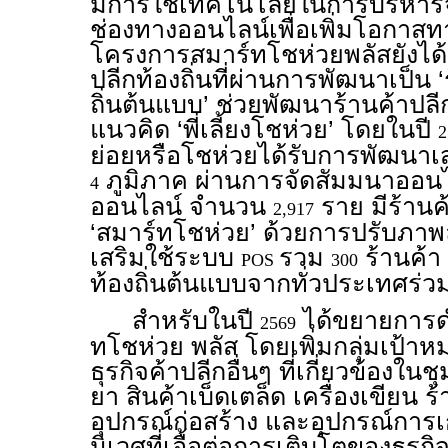
มีการใช้เทคโนโลยีในการบริหารจ
ช่องทางออนไลน์เพื่อเพิ่มโอกาส
โครงการสมาร์ทโชห่วยพลัสยังได้ร
ปลีกท้องถิ่นที่ผ่านการพัฒนาเป็น ‘
ถิ่นต้นแบบ’ ช่วยพัฒนาร้านค้าปล
แนวคิด ‘พี่เลี้ยงโชห่วย’ โดยในปี
2
ย่อยหรือโชห่วยได้รับการพัฒนาเส
ภูมิภาค ผ่านการจัดสัมมนาออน
4
ออนไลน์ จำนวน
ราย มีร้านค
2,917
‘สมาร์ทโชห่วย’ ด้วยการปรับภาพ
เสริมใช้ระบบ
รวม
ร้านค้า 
POS
300
ท้องถิ่นต้นแบบจากทั่วประเทศร่วมเป
สำหรับในปี
ได้ขยายการด
2569
ทโชห่วย พลัส โดยเพิ่มกลุ่มเป้
ธุรกิจค้าปลีกอื่นๆ ที่เกี่ยวข้องใ
ยา สินค้าเบ็ดเตล็ด เครื่องเขียน 
อุปกรณ์ก่อสร้าง และอุปกรณ์การเ
นิเวศที่เอื้อต่อการเติบโตของธุรก