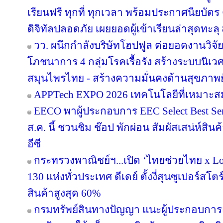
เรียนฟรี ทุกที่ ทุกเวลา พร้อมประกาศนียบั
ดิจิทัลปลอดภัย เผยยอดผู้เข้าเรียนล่าสุดทะลุ
วว. ผนึกกำลังบริษัทโฮปฟูล ต่อยอดงานวิจั
โภชนาการ 4 กลุ่มโรคเรื้อรัง สร้างระบบนิเว
สมุนไพรไทย - สร้างความมั่นคงด้านสุขภาพยั
APPTech EXPO 2026 เทคโนโลยีที่เหมาะส
EECO พาผู้ประกอบการ EEC Select Best Se
ส.ค. นี้ ชวนชิม ช๊อป พักผ่อน สัมผัสเสน่ห์สิ
อีซี
กระทรวงพาณิชย์ฯ...เปิด ‘ไทยช่วยไทย x Loc
130 แห่งทั่วประเทศ ดีเดย์ ตั้งงี่สุนซูเปอร์สโ
สินค้าสูงสุด 60%
กรมทรัพย์สินทางปัญญา แนะผู้ประกอบการ