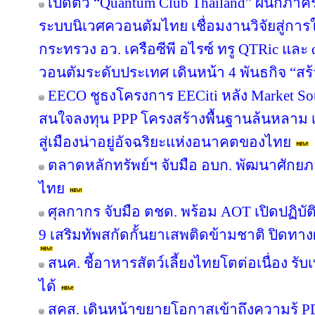
เปิดตัว “Quantum Club Thailand” ผนึกภา
ระบบนิเวศควอนตัมไทย เชื่อมงานวิจัยสู่กา
กระทรวง อว. เครือซีพี อไรซ์ ทรู QTRic แล
วอนตัมระดับประเทศ เดินหน้า 4 พันธกิจ “สร้
EECO ชูธงโครงการ EECiti หลัง Market Sou
สนใจลงทุน PPP โครงสร้างพื้นฐานล้นหลาม เต
สู่เมืองน่าอยู่อัจฉริยะแห่งอนาคตของไทย
ตลาดหลักทรัพย์ฯ จับมือ อบก. พัฒนาศัก
ไทย
ศุลกากร จับมือ ตชด. พร้อม AOT เปิดปฏิบัติ
9 เสริมทัพสกัดกั้นยาเสพติดข้ามชาติ ปิดทา
สนค. ชี้อาหารสัตว์เลี้ยงไทยโตต่อเนื่อง รับ
ได้
สคส. เดินหน้าขยายโอกาสเข้าถึงความรู้ P