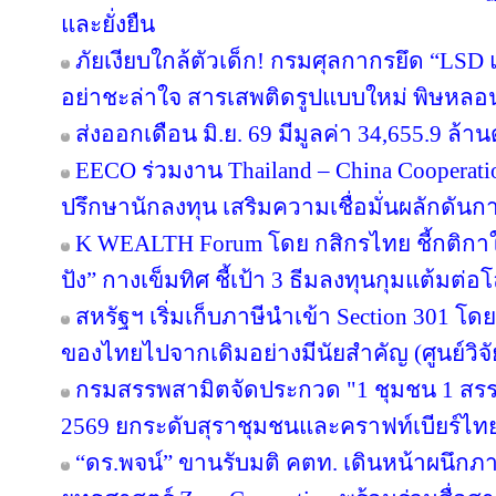
และยั่งยืน
ภัยเงียบใกล้ตัวเด็ก! กรมศุลกากรยึด “LSD
อย่าชะล่าใจ สารเสพติดรูปแบบใหม่ พิษหลอ
ส่งออกเดือน มิ.ย. 69 มีมูลค่า 34,655.9 ล
EECO ร่วมงาน Thailand – China Cooperati
ปรึกษานักลงทุน เสริมความเชื่อมั่นผลักดันการ
K WEALTH Forum โดย กสิกรไทย ชี้กติกาให
ปัง” กางเข็มทิศ ชี้เป้า 3 ธีมลงทุนกุมแต้มต่อโ
สหรัฐฯ เริ่มเก็บภาษีนำเข้า Section 301 โดย
ของไทยไปจากเดิมอย่างมีนัยสำคัญ (ศูนย์วิจั
กรมสรรพสามิตจัดประกวด "1 ชุมชน 1 สรร
2569 ยกระดับสุราชุมชนและคราฟท์เบียร์ไทยส
“ดร.พจน์” ขานรับมติ คตท. เดินหน้าผนึกภา