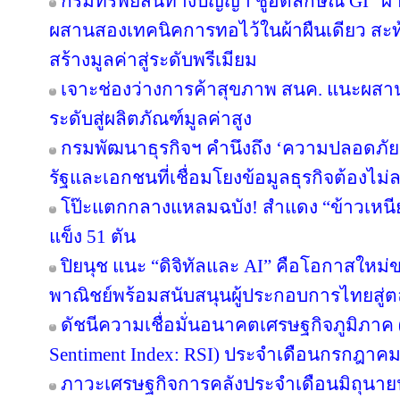
กรมทรัพย์สินทางปัญญา ชูอัตลักษณ์ GI “ผ้
ผสานสองเทคนิคการทอไว้ในผ้าผืนเดียว สะท
สร้างมูลค่าสู่ระดับพรีเมียม
เจาะช่องว่างการค้าสุขภาพ สนค. แนะผส
ระดับสู่ผลิตภัณฑ์มูลค่าสูง
กรมพัฒนาธุรกิจฯ คำนึงถึง ‘ความปลอดภัยข
รัฐและเอกชนที่เชื่อมโยงข้อมูลธุรกิจต้องไม่
โป๊ะแตกกลางแหลมฉบัง! สำแดง “ข้าวเหนียว
แข็ง 51 ตัน
ปิยนุช แนะ “ดิจิทัลและ AI” คือโอกาสให
พาณิชย์พร้อมสนับสนุนผู้ประกอบการไทยสู
ดัชนีความเชื่อมั่นอนาคตเศรษฐกิจภูมิภาค 
Sentiment Index: RSI) ประจำเดือนกรกฎาคม
ภาวะเศรษฐกิจการคลังประจำเดือนมิถุนาย