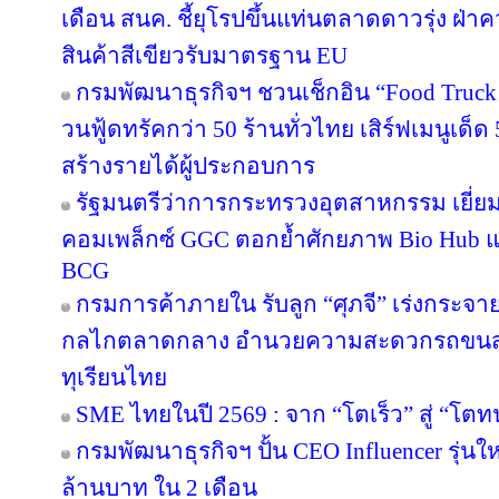
เดือน สนค. ชี้ยุโรปขึ้นแท่นตลาดดาวรุ่ง ฝ
สินค้าสีเขียวรับมาตรฐาน EU
กรมพัฒนาธุรกิจฯ ชวนเช็กอิน “Food Truck
วนฟู้ดทรัคกว่า 50 ร้านทั่วไทย เสิร์ฟเมนูเด็ด 
สร้างรายได้ผู้ประกอบการ
รัฐมนตรีว่าการกระทรวงอุตสาหกรรม เยี่
คอมเพล็กซ์ GGC ตอกย้ำศักยภาพ Bio Hub 
BCG
กรมการค้าภายใน รับลูก “ศุภจี” เร่งกระจายท
กลไกตลาดกลาง อำนวยความสะดวกรถขนส่ง
ทุเรียนไทย
SME ไทยในปี 2569 : จาก “โตเร็ว” สู่ “โตท
กรมพัฒนาธุรกิจฯ ปั้น CEO Influencer รุ่น
ล้านบาท ใน 2 เดือน