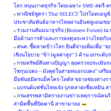
โลก หนุนภาคธุรกิจ โดยเฉพาะ SME-สตรี-คนรุ
พาณิชย์ชูตรา Thai SELECT โปรโมตเมนูข้า
ประชาสัมพันธ์อาหารไทยผ่านอินฟลูเอนเซอร์
ร่วมงานสัมมนาธุรกิจ (Business Forum) ณ
มือด้านการค้าและการลงทุนระหว่างไทยกับส
สนค. ชี้ตลาดข้าวโลก ยินดีจ่ายเพิ่มเพื่อ “
เชิงนโยบาย “ข้าวมูลค่าสูง” 5 ด้าน ยกระด
กรมทรัพย์สินทางปัญญา ลุยตรวจประเมินร
โชกุนเบตง – มังคุดในสายหมอกเบตง” เสริมควา
มือพันธมิตรแม็คโคร-โลตัส ขยายช่องทางการ
แบรนด์แฟชั่นไทยเจ๋ง บุกตลาดเซี่ยเหมิน
กรมสรรพสามิตรายงานข่าวเหตุการณ์คนร้
สามิตพื้นที่ปัตตานี สาขามายอ