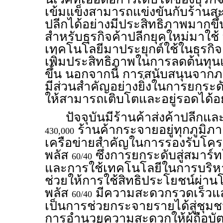
เข้มแข็งสามารถแข่งขันกับร้านสะ
ปลีกได้อย่างมีประสิทธิภาพมากข
สำหรับธุรกิจค้าปลีกยุคใหม่มาใช้ ท
เทคโนโลยีมาประยุกต์ใช้ในธุรกิ
เพิ่มประสิทธิภาพในการลดต้นทุนแ
ขึ้น นอกจากนี้ การสนับสนุนจา
มีส่วนสำคัญอย่างยิ่งในการยกระด
ให้สามารถเติบโตและอยู่รอดได้อย่
ปัจจุบันมีร้านค้าส่งค้าปลีกแ
ร้านค้ากระจายอยู่ทุกภูมิภ
430,000
เครือข่ายสำคัญในการรองรับโค
พลัส
ซึ่งการยกระดับสู่สมาร
60/40
และการใช้เทคโนโลยีในการบริหา
ช่วยให้การใช้สิทธิประโยชน์ผ่
พลัส
มีความสะดวกรวดเร็วและแม
60/40
เป็นการช่วยกระจายรายได้สู่ชุม
การอำนวยความสะดวกให้ผู้ถือบัต