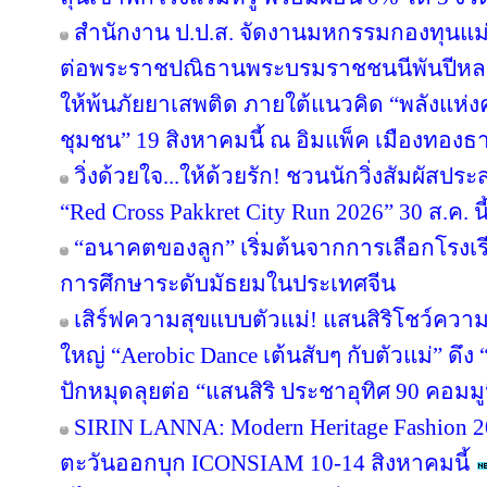
สำนักงาน ป.ป.ส. จัดงานมหกรรมกองทุนแม่
ต่อพระราชปณิธานพระบรมราชชนนีพันปีหลวง
ให้พ้นภัยยาเสพติด ภายใต้แนวคิด “พลังแห่ง
ชุมชน” 19 สิงหาคมนี้ ณ อิมแพ็ค เมืองทองธา
วิ่งด้วยใจ...ให้ด้วยรัก! ชวนนักวิ่งสัมผัส
“Red Cross Pakkret City Run 2026” 30 ส.ค. นี
“อนาคตของลูก” เริ่มต้นจากการเลือกโรงเรียน
การศึกษาระดับมัธยมในประเทศจีน
เสิร์ฟความสุขแบบตัวแม่! แสนสิริโชว์ความ
ใหญ่ “Aerobic Dance เต้นสับๆ กับตัวแม่” ดึ
ปักหมุดลุยต่อ “แสนสิริ ประชาอุทิศ 90 คอมมูนิต
SIRIN LANNA: Modern Heritage Fashion 
ตะวันออกบุก ICONSIAM 10-14 สิงหาคมนี้