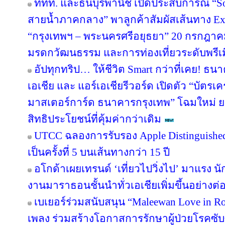
ททท. และธนบุรีพานิช เปิดประสบการณ์ “So
สายน้ำภาคกลาง” พาลูกค้าสัมผัสเส้นทาง Ex
“กรุงเทพฯ – พระนครศรีอยุธยา” 20 กรกฎาคม
มรดกวัฒนธรรม และการท่องเที่ยวระดับพรีเ
อัปทุกทริป… ให้ชีวิต Smart กว่าที่เคย! ธน
เอเชีย และ แอร์เอเชียรีวอร์ด เปิดตัว “บัตรเ
มาสเตอร์การ์ด ธนาคารกรุงเทพ” โฉมใหม่ ย
สิทธิประโยชน์ที่คุ้มค่ากว่าเดิม
UTCC ฉลองการรับรอง Apple Distinguished 
เป็นครั้งที่ 5 บนเส้นทางกว่า 15 ปี
อโกด้าเผยเทรนด์ ‘เที่ยวไปวิ่งไป’ มาแรง
งานมาราธอนชั้นนำทั่วเอเชียเพิ่มขึ้นอย่างต่อ
เบเยอร์ร่วมสนับสนุน “Maleewan Love in Roc
เพลง ร่วมสร้างโอกาสการรักษาผู้ป่วยโรคซับซ