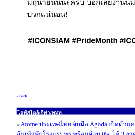
มิถุนายนนี้นะครับ บอกเลยงานนี้
บวกแน่นอน!
#ICONSIAM #PrideMonth #IC
« Back
ไลฟ์สไตล์/กีฬา/ททท.
Atome ประเทศไทย จับมือ Agoda เปิดตัวแคมเ
ลุ้นเข้าพักโรงแรมหรู พร้อมผ่อน 0% ได้ 3 งว