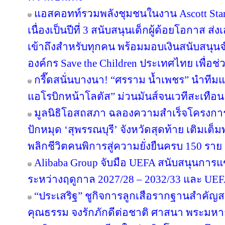
แอสคอทท์รวมพลังชุมชนในงาน Ascott Star 
เนื่องเป็นปีที่ 3 สนับสนุนเด็กผู้ด้อยโอกาส ส
เข้าถึงสำหรับทุกคน พร้อมมอบเงินสนับสนุน
องค์กร Save the Children ประเทศไทย เพื่อช่ว
กรี๊ดสนั่นบางนา! “ศรราม น้ำเพชร” นำทีม
แอโรบิกหน้าโลตัส” ม่วนมันส์จนเวทีสะเทือน
มูลนิธิโอสถสภา ฉลองความสำเร็จโครงการป
ปักหมุด ‘สุพรรณบุรี’ จังหวัดสุดท้าย เติมเต็
พลิกชีวิตคนพิการสู่ความยั่งยืนครบ 150 ราย
Alibaba Group จับมือ UEFA สนับสนุนการ
ระหว่างฤดูกาล 2027/28 – 2032/33 และ U
“ประเสริฐ” ชูกิจการลูกเสือรากฐานสำคัญส
คุณธรรม จงรักภักดีต่อชาติ ศาสนา พระมหาก