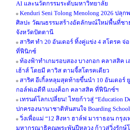
AI และนวัตกรรมระดับมหาวิทยาลัย
Kenduri Seni Tolong Menolong 2026 ปลุกพล
ศิลปะ วัฒนธรรมสร้างอัตลักษณ์ใหม่พื้นที่ชา
จังหวัดปัตตานี
สาริศ ทำ 20 อันเดอร์ ทิ้งคู่แข่ง 4 สโตรค
ที่ฟีนิกซ์
ท้องฟ้าทำเกมรอบสอง บางกอก คลาสสิค เล
เฮ้าส์ โดยมี คาวิส ตามจี้สโตรคเดียว
สาริศ อีเกิ้ลหลุมสุดท้ายขึ้นนำ 10 อันเดอร
กอล์ฟเอดีที แบงค็อก คลาสสิค ที่ฟีนิกซ์ฯ
เทรนด์โลกเปลี่ยน! ไทยก้าวสู่ “Education De
ปกครองนานาชาติหันสนใจ Boarding School ใ
วิ่งเพื่อแม่ “12 สิงหา ฮาล์ฟ มาราธอน กรุ
มหากรุณาธิคุณพระพันปีหลวง ก้าวสู่วิ่งรักษ