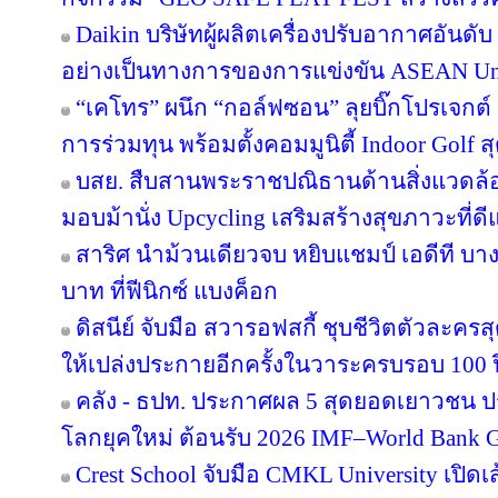
Daikin บริษัทผู้ผลิตเครื่องปรับอากาศอันดั
อย่างเป็นทางการของการแข่งขัน ASEAN Un
“เคโทร” ผนึก “กอล์ฟซอน” ลุยบิ๊กโปรเจกต์ เ
การร่วมทุน พร้อมตั้งคอมมูนิตี้ Indoor Golf ส
บสย. สืบสานพระราชปณิธานด้านสิ่งแวดล้อม
มอบม้านั่ง Upcycling เสริมสร้างสุขภาวะที่ด
สาริศ นำม้วนเดียวจบ หยิบแชมป์ เอดีที บา
บาท ที่ฟีนิกซ์ แบงค็อก
ดิสนีย์ จับมือ สวารอฟสกี้ ชุบชีวิตตัวละครส
ให้เปล่งประกายอีกครั้งในวาระครบรอบ 100 ป
คลัง - ธปท. ประกาศผล 5 สุดยอดเยาวชน ป
โลกยุคใหม่ ต้อนรับ 2026 IMF–World Bank G
Crest School จับมือ CMKL University เปิดเ