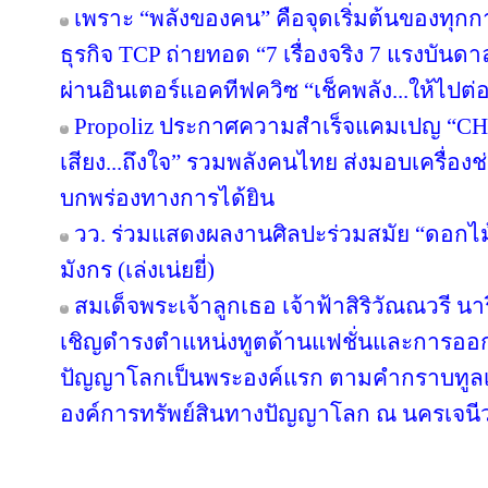
เพราะ “พลังของคน” คือจุดเริ่มต้นของทุกก
ธุรกิจ TCP ถ่ายทอด “7 เรื่องจริง 7 แรงบัน
ผ่านอินเตอร์แอคทีฟควิซ “เช็คพลัง...ให้ไปต่
Propoliz ประกาศความสำเร็จแคมเปญ “C
เสียง...ถึงใจ” รวมพลังคนไทย ส่งมอบเครื่องช่
บกพร่องทางการได้ยิน
วว. ร่วมแสดงผลงานศิลปะร่วมสมัย “ดอกไม้
มังกร (เล่งเน่ยยี่)
สมเด็จพระเจ้าลูกเธอ เจ้าฟ้าสิริวัณณวรี 
เชิญดำรงตำแหน่งทูตด้านแฟชั่นและการออ
ปัญญาโลกเป็นพระองค์แรก ตามคำกราบทูลเ
องค์การทรัพย์สินทางปัญญาโลก ณ นครเจนีว