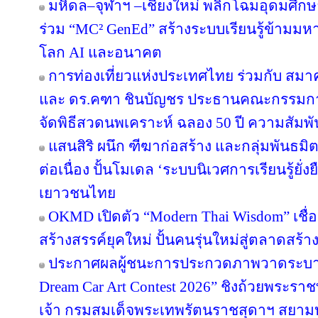
มหิดล–จุฬาฯ –เชียงใหม่ พลิกโฉมอุดมศึกษาไ
ร่วม “MC² GenEd” สร้างระบบเรียนรู้ข้ามมห
โลก AI และอนาคต
การท่องเที่ยวแห่งประเทศไทย ร่วมกับ สมาค
และ ดร.คฑา ชินบัญชร ประธานคณะกรรมการ
จัดพิธีสวดนพเคราะห์ ฉลอง 50 ปี ความสัมพ
แสนสิริ ผนึก ฑีฆาก่อสร้าง และกลุ่มพันธมิต
ต่อเนื่อง ปั้นโมเดล ‘ระบบนิเวศการเรียนรู้ยั่
เยาวชนไทย
OKMD เปิดตัว “Modern Thai Wisdom” เชื่
สร้างสรรค์ยุคใหม่ ปั้นคนรุ่นใหม่สู่ตลาดสร้
ประกาศผลผู้ชนะการประกวดภาพวาดระบาย
Dream Car Art Contest 2026” ชิงถ้วยพระร
เจ้า กรมสมเด็จพระเทพรัตนราชสุดาฯ สยาม