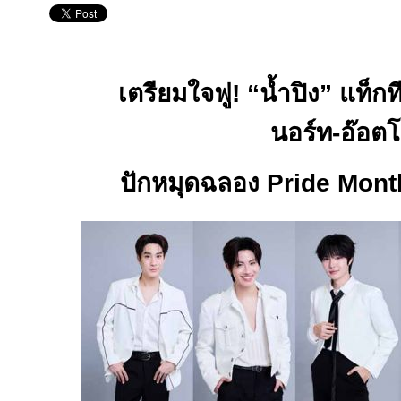
เตรียมใจฟู! “น้ำปิง” แท็กที
นอร์ท-อ๊อตโ
ปักหมุดฉลอง
Pride Mon