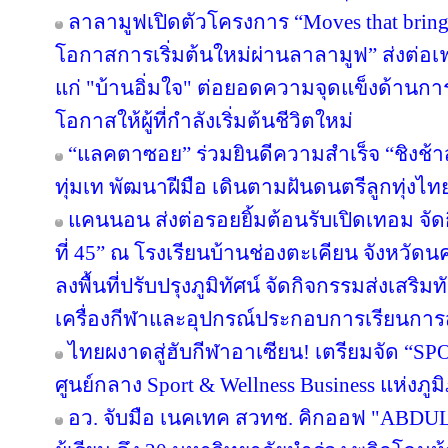
ลาลามูฟเปิดตัวโครงการ “Moves that brin
โอกาสการเริ่มต้นใหม่ผ่านลาลามูฟ” ส่งต่อเฟ
แก่ "บ้านอิ่มใจ" ต่อยอดความจุดแข็งด้านกา
โอกาสให้ผู้ที่กำลังเริ่มต้นชีวิตใหม่
“แลคตาซอย” ร่วมยินดีความสำเร็จ “ชิงช้า
ทุ่มเท พัฒนาฝีมือ เดินตามฝันดนตรีลูกทุ่งไท
แคนนอน ส่งต่อรอยยิ้มต้อนรับเปิดเทอม จัดก
ที่ 45” ณ โรงเรียนบ้านช่องตะเคียน จังหว
ลงพื้นที่ปรับปรุงภูมิทัศน์ จัดกิจกรรมส่งเสร
เครื่องกีฬาและอุปกรณ์ประกอบการเรียนกา
ไทยผงาดสู่ฮับกีฬาอาเซียน! เตรียมจัด “SPO
ศูนย์กลาง Sport & Wellness Business แห่งภู
อว. จับมือ เนคเทค สวทช. คิกออฟ "ABDUL 