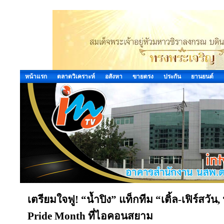
หน้าแรก
ตลาดวิเคราะห์
อสังหา
ขายตรง
ประกัน
ยานยนต์
เตรียมใจฟู! “น้ำปิง” แท็กทีม “เติ้ล-เฟิร์สวั
Pride Month ที่ไอคอนสยาม