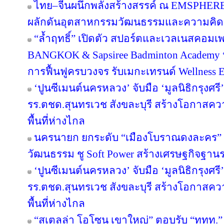
ไทย–จีนผนึกพลังสร้างสรรค์ ณ EMSPHERE
ผลักดันอุตสาหกรรมวัฒนธรรมและความคิดสร
“ล้ำฤทธิ์” เปิดตัว สปอร์ตและเวลเนสคอม
BANGKOK & Sapsiree Badminton Academy 
การฟื้นฟูครบวงจร รับเมกะเทรนด์ Wellness
‘ปูนซีเมนต์นครหลวง’ จับมือ ‘มูลนิธิกรุงศร
รร.ตชด.สุนทรเวช สังขละบุรี สร้างโอกาสค
พื้นที่ห่างไกล
นครนายก ยกระดับ “เมืองโบราณดงละคร” สู
วัฒนธรรม ชู Soft Power สร้างเศรษฐกิจฐาน
‘ปูนซีเมนต์นครหลวง’ จับมือ ‘มูลนิธิกรุงศร
รร.ตชด.สุนทรเวช สังขละบุรี สร้างโอกาสค
พื้นที่ห่างไกล
“สเตลล่า โอโซน เขาใหญ่” ตอบรับ “ททท.” 