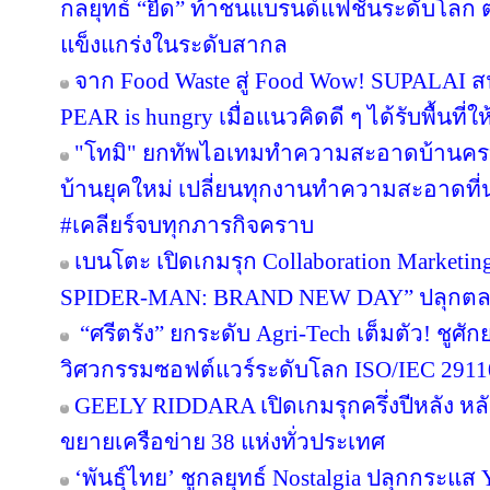
กลยุทธ์ “ยืด” ท้าชนแบรนด์แฟชั่นระดับโลก
แข็งแกร่งในระดับสากล
จาก Food Waste สู่ Food Wow! SUPALAI สน
PEAR is hungry เมื่อแนวคิดดี ๆ ได้รับพื้นที่ใ
"โทมิ" ยกทัพไอเทมทำความสะอาดบ้านครบว
บ้านยุคใหม่ เปลี่ยนทุกงานทำความสะอาดที่น่า
#เคลียร์จบทุกภารกิจคราบ
เบนโตะ เปิดเกมรุก Collaboration Marketin
SPIDER-MAN: BRAND NEW DAY” ปลุกตลาดข
“ศรีตรัง” ยกระดับ Agri-Tech เต็มตัว! ชู
วิศวกรรมซอฟต์แวร์ระดับโลก ISO/IEC 291
GEELY RIDDARA เปิดเกมรุกครึ่งปีหลัง หล
ขยายเครือข่าย 38 แห่งทั่วประเทศ
‘พันธุ์ไทย’ ชูกลยุทธ์ Nostalgia ปลุกกระแส