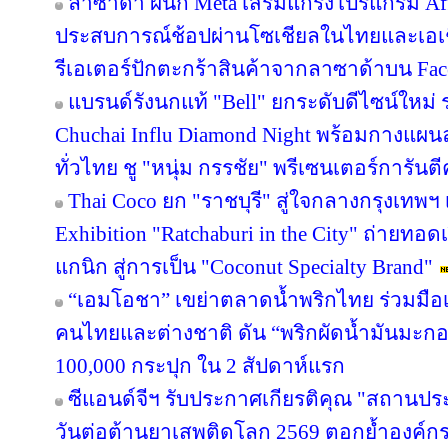
ลาซาด้า ผนึก Meta เสริมแกร่งโปรแกรม Affi
ประสบการณ์ช้อปผ่านโซเชียลในไทยและเอเช
รีเอเตอร์ปักตะกร้าสินค้าจากลาซาด้าบน Face
แบรนด์รังนกแท้ "Bell" ยกระดับดีไซน์ใหม่ ร
Chuchai Influ Diamond Night พร้อมกางแผ
ทั่วไทย ชู "หนุ่ม กรรชัย" พรีเซนเตอร์การัน
Thai Coco ยก "ราชบุรี" สู่ใจกลางกรุงเทพฯ 
Exhibition "Ratchaburi in the City" ถ่ายท
แกนิก สู่การเป็น "Coconut Specialty Brand"
“เอมโอชา” เขย่าตลาดน้ำพริกไทย ร่วมมือเ
คนไทยและต่างชาติ ดัน “พริกผัดน้ำมันมะ
100,000 กระปุก ใน 2 สัปดาห์แรก
ซีแอนด์จีฯ รับประกาศเกียรติคุณ "สถานปร
วันต่อต้านยาเสพติดโลก 2569 ตอกย้ำองค์กร