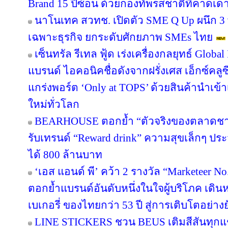
Brand 15 ปีซ้อน ด้วยกองทัพรสชาติที่คาดเดา
นาโนเทค สวทช. เปิดตัว SME Q Up ผนึก 3
เฉพาะธุรกิจ ยกระดับศักยภาพ SMEs ไทย
เซ็นทรัล รีเทล ฟู้ด เร่งเครื่องกลยุทธ์ Glo
แบรนด์ ไอคอนิคชื่อดังจากฝรั่งเศส เอ็กซ์คลูซ
แกร่งพอร์ต ‘Only at TOPS’ ด้วยสินค้านำเข
ใหม่ทั่วโลก
BEARHOUSE ตอกย้ำ “ตัวจริงของตลาดชานม”
รับเทรนด์ “Reward drink” ความสุขเล็กๆ ประจ
ได้ 800 ล้านบาท
‘เอส แอนด์ พี’ คว้า 2 รางวัล “Marketeer N
ตอกย้ำแบรนด์อันดับหนึ่งในใจผู้บริโภค เด
เบเกอรี่ ของไทยกว่า 53 ปี สู่การเติบโตอย่างยั
LINE STICKERS ชวน BEUS เติมสีสันทุกแ