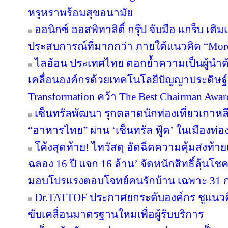
หรูหราพร้อมสุขอนามัย
ออนิกซ์ ฮอสพิทาลิตี้ กรุ๊ป จับมือ แกร็บ เต
ประสบการณ์ที่มากกว่า ภายใต้แนวคิด “More
ไลอ้อน ประเทศไทย ตอกย้ำความเป็นผู้นำด
เคลื่อนองค์กรด้วยเทคโนโลยีปัญญาประดิษฐ์ 
Transformation คว้า The Best Chairman Award 
เซ็นทรัลพัฒนา รุกตลาดนักท่องเที่ยวเกาหล
“อาหารไทย” ผ่าน ‘เซ็นทรัล ฟู้ด’ ในเมืองท่อง
โค้งสุดท้าย! ไทวัสดุ อัดฉีดความคุ้มส่งท้
ฉลอง 16 ปี แจก 16 ล้าน’ จัดหนักสิทธิ์ลุ้นโช
มอบโปรแรงตอบโจทย์คนรักบ้าน เฉพาะ 31 ก.ค. 
Dr.TATTOF ประกาศยกระดับองค์กร ชูแนว
ขับเคลื่อนมาตรฐานใหม่เพื่อผู้รับบริการ