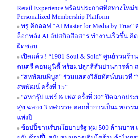
Retail Experience พร้อมประกาศทิศทางใหม่ขอ
Personalized Membership Platform
ทรู คิกออฟ “AI Master for Media by True” ค
ล็อกพลัง AI อัปสกิลสื่อสาร ทำงานเร็วขึ้น คิ
ผิดชอบ
เปิดแล้ว ! “1981 Soul & Sold” ศูนย์รวมร้
ดนตรี คอมมูนิตี้ พร้อมปลุกสีสันย่านการค
“สหพัฒนพิบูล” ร่วมแสดงวิสัยทัศน์บนเวที “น
สหพัฒน์ ครั้งที่ 15”
“สหกรุ๊ป แฟร์ & เฟส ครั้งที่ 30” ปิดฉาก
สุข ฉลอง 3 ทศวรรษ ตอกย้ำการเป็นมหกรรมง
แห่งปี
ช้อปปี้ขานรับนโยบายรัฐ ทุ่ม 500 ล้านบา
ยกับช้อปปี้: สนับสนุนการเติบโตร้านค้าไท