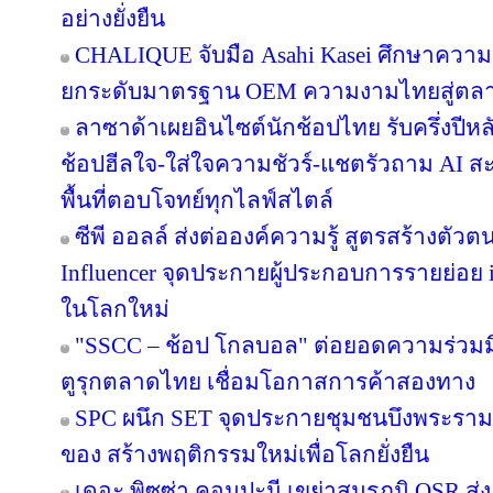
อย่างยั่งยืน
CHALIQUE จับมือ Asahi Kasei ศึกษาความเ
ยกระดับมาตรฐาน OEM ความงามไทยสู่ตล
ลาซาด้าเผยอินไซต์นักช้อปไทย รับครึ่งปีหล
ช้อปฮีลใจ-ใส่ใจความชัวร์-แชตรัวถาม AI
พื้นที่ตอบโจทย์ทุกไลฟ์สไตล์
ซีพี ออลล์ ส่งต่อองค์ความรู้ สูตรสร้างตั
Influencer จุดประกายผู้ประกอบการรายย่อย in
ในโลกใหม่
"SSCC – ช้อป โกลบอล" ต่อยอดความร่วมมื
ตูรุกตลาดไทย เชื่อมโอกาสการค้าสองทาง
SPC ผนึก SET จุดประกายชุมชนบึงพระราม
ของ สร้างพฤติกรรมใหม่เพื่อโลกยั่งยืน
เดอะ พิซซ่า คอมปะนี เขย่าสมรภูมิ QSR ส