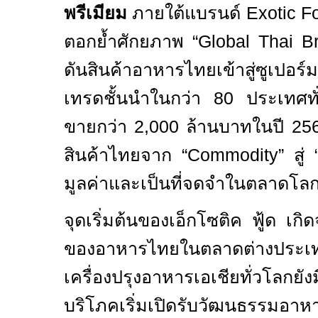
พรีเมียม
ภายใต้แบรนด์
Exotic 
ตอกย้ำศักยภาพ
“Global Thai B
ดันสินค้าอาหารไทยเข้าสู่ซูเปอร์ม
เทรดชั้นนำในกว่า
80
ประเทศท
ขายกว่า
2,000
ล้านบาทในปี
25
สินค้าไทยจาก
“Commodity”
สู่
“
มูลค่าและเป็นที่จดจำในตลาดโล
จุดเริ่มต้นของเอ็กโซติค ฟู้ด เ
ของอาหารไทยในตลาดต่างประเท
เครื่องปรุงอาหารเอเชียทั่วโลกยัง
บริโภคเริ่มเปิดรับวัฒนธรรม