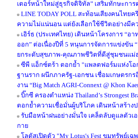
เตอร์หน้าใหม่สู่ธุรกิจดิจิทัล” เสริมทักษะ
LINE TODAY POLL สะท้อนเสียงคนไทยครึ่ง
ความไม่แน่นอน แต่ยังเลือกใช้ชีวิตอย่างมีค
เอิร์ธ (ประเทศไทย) เดินหน้าโครงการ “อาทร่
ออก” ต่อเนื่องปีที่ 5 หนุนการจัดการแข่งขัน 
ยกระดับสุขภาพ-คุณภาพชีวิตที่ดีสู่ชุมชนแม
ซีพี แอ็กซ์ตร้า ตอกย้ำ "แพลตฟอร์มแห่งโอ
ฐานราก ผนึกภาครัฐ-เอกชน เชื่อมเกษตรกรอ
งาน “Big Match AGRI-Connext @ Khon Kae
บิ๊กซี ครองตำแหน่ง Thailand’s Strongest B
ตอกย้ำความเชื่อมั่นผู้บริโภค เดินหน้าสร้
รับมือหน้าฝนอย่างมั่นใจ เคล็ดลับดูแลตัวเองใ
กาย
โลตัสเปิดตัว "My Lotus's Fest ขุมทรัพย์