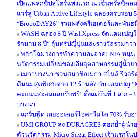
เปิดแฟลกชิปสโตร์แห่งแรก ณ เซ็นทรัลชิดลม
แวร์สู่ Urban Active Lifestyle ฉลองครบรอบ
“BroooDAY26” รวมพลังครีเอเตอร์และพันธม
WASH ฉลอง 8 ปี WashXpress จัดแคมเปญใหญ
รักนาน 8 ปี" ลุ้นทริปญี่ปุ่นและรางวัลรวมกว่า 
พลิกโฉมวงการทำความสะอาด! NIA หนุน BWC
นวัตกรรมเปลี่ยนของเสียอุตสาหกรรมสู่น้ำยาถ
เมกาบางนา ชวนสมาชิกเมกา สไมล์ รีวอร์ด ส
ดื่มนมสุดพิเศษจาก 12 ร้านดัง กับแคมเปญ
คะแนนสะสมแลกรับฟรี! ตั้งแต่วันที่ 1 ส.ค.–3
บางนา
แกร็บฟู้ด เผยออเดอร์ไอศกรีมโต 70% รับอาน
UMI GROUP ส่ง DURAGRES ตอกย้ำผู้นำอุ
ตัวนวัตกรรม Micro Sugar Effect เจ้าแรก