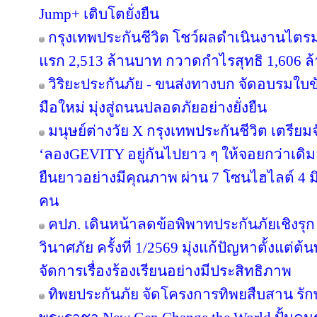
Jump+ เติบโตยั่งยืน
กรุงเทพประกันชีวิต โชว์ผลดำเนินงานไตรมาส
แรก 2,513 ล้านบาท กวาดกำไรสุทธิ 1,606 ล
วิริยะประกันภัย - ขนส่งทางบก จัดอบรมใบขับขี
มือใหม่ มุ่งสู่ถนนปลอดภัยอย่างยั่งยืน
มนุษย์ต่างวัย X กรุงเทพประกันชีวิต เตรียม
‘ลองGEVITY อยู่กันไปยาว ๆ ให้จอยกว่าเด
ยืนยาวอย่างมีคุณภาพ ผ่าน 7 โซนไฮไลต์ 4 มิต
คน
คปภ. เดินหน้าลดข้อพิพาทประกันภัยเชิงรุก 
วินาศภัย ครั้งที่ 1/2569 มุ่งแก้ปัญหาตั้งแ
จัดการเรื่องร้องเรียนอย่างมีประสิทธิภาพ
ทิพยประกันภัย จัดโครงการทิพยสืบสาน รั