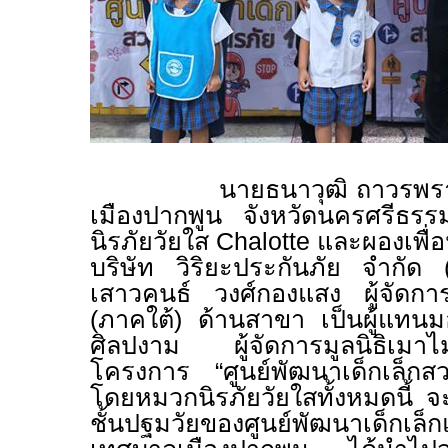
นายธนาวุฒิ ถาวรพราหม
เมืองปากพูน จังหวัดนครศรีธร
นิรภัยวัยใส
Chalotte
และผองเพื่
บริษัท วิริยะประกันภัย จำกั
เสาวคนธ์ วงศ์กองแสง ผู้จัดกา
(ภาคใต้) ด้านสาขา เป็นผู้แทนมอ
ศิลปงาม ผู้จัดการมูลนิธิเมาไ
โครงการ “ศูนย์พัฒนาเด็กเล็ก
โดยหมวกนิรภัยวัยใสทั้งหมดนี้ จะถ
ชั้นปฐมวัยของศูนย์พัฒนาเด็กเล็ก