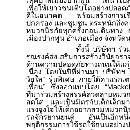
เทศบาลเมืองปากพูน ได้นำไปสว
เพื่อให้เยาวชนเติบโตอย่างปลอดภ
ดีในอนาคต พร้อมสร้างการเรียน
ปกครอง และชุมชน ตระหนักถึง
หมวกนิรภัยทุกครั้งก่อนเดินทา
เมืองปากพูน อำเภอเมือง จังหวั
ทั้งนี้ บริษัทฯ ร่วมกับมูล
รณรงค์ส่งเสริมการสร้างวินัยจรา
ด้านความปลอดภัยทางถนนให้แก่
เนื่อง โดยในปีที่ผ่านมา บริษัทฯ
วัยใส” รุ่นพิเศษ ภายใต้คาแรกเต
เพื่อน” ซึ่งออกแบบโดย
“Mackc
ที่มาร่วมสร้างสรรค์ลวดลายหมวกน
สดใส และเป็นมิตรกับเด็กเล็กมากย
แรงจูงใจให้เด็กอยากสวมหมวกนิรภ
รถจักรยานยนต์ อันเป็นอีกหนึ่
พฤติกรรมการใช้รถใช้ถนนอย่างปลอ