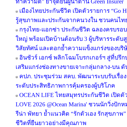
ทำความดี” ย้ำจุดยืนผู้นำด้าน Green Insurer
เมืองไทยประกันชีวิต เปิดตัวรายการ “Go H
รู้สุขภาพและประกันจากคนวงใน ชวนคนไทยส
กรุงไทย-แอกซ่า ประกันชีวิต ฉลองครบรอบ 29
ใหญ่ พร้อมเปิดบ้านต้อนรับ 3 ผู้บริหารระดั
วิสัยทัศน์ และตอกย้ำความแข็งแกร่งของบริษ
อินชัวร์ เอกซ์ พลิกโฉมโบรกเกอร์ฯ สู่ที่ปร
เสริมแกร่งช่องทางขายเจาะกลุ่มกลาง-บน ดันเ
คปภ. ประชุมร่วม สคบ. พัฒนาระบบรับเรื่องร
ระดับประสิทธิภาพการคุ้มครองผู้บริโภค
OCEAN LIFE ไทยสมุทรประกันชีวิต เปิด
LOVE 2026 @Ocean Marina' ชวนนักวิ่งปักหมุด
รีน่า พัทยา ย้ำแนวคิด “รักตัวเอง รักสุขภาพ”
ชีวิตที่ยืนยาวอย่างมีคุณภาพ