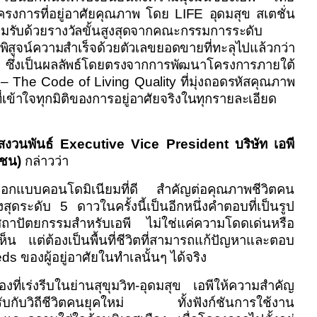
งการที่อยู่อาศัย
คุณภาพ โดย
LIFE
อุดมสุข สเตชั่น
ยอมรับด้วยรางวัลขั้นสูงสุดจากคณะกรรมการระดับ
พิสูจน์ความสำเร็จด้วยตัวเลขยอดขายที่ทะลุไปแล้วกว่า
ึ่งเป็นผลลัพธ์โดยตรงจากการพัฒนาโครงการภายใต้
The Code of Living Quality
ที่มุ่งถอดรหัสคุณภาพ
เข้าใจทุกมิติของการอยู่อาศัยจริงในทุกรายละเอียด
สงวนพันธ์
Executive Vice President
บริษัท เอพี
าชน)
กล่าวว่า
ออกแบบคอนโดมิเนียมที่ดี สำคัญต่อคุณภาพชีวิตคน
ูงสุดระดับ
5
ดาวในครั้งนี้เป็นอีกหนึ่งคำตอบที่เป็นรูป
ปัตยกรรมสำหรับเอพี ไม่ใช่แค่ความโดดเด่นหรือ
็น แต่ต้องเป็นพื้นที่ชีวิตที่สามารถแก้ปัญหาและตอบ
eds
ของผู้อยู่อาศัยในทำเลนั้นๆ ได้จริง
งที่เร่งรีบในย่านสุขุมวิท
-
อุดมสุข เอพีให้ความสำคัญ
ับกับวิถีชีวิตคนยุคใหม่ ทั้งฟังก์ชันการใช้งาน