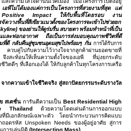
ว และความใส่ใจด้านนิเวศเมือง เมื่อโครงการไปตั้งอยู่
ข
เอพีไม่ได้มองแค่การเป็นโครงการที่สวยงามที่สุด แต่
ง
Positive Impact
ให้กับพื้นที่โดยรอบ งาน
จัดวาง
พื้นที่
สีเขียวแนวตั้งของโครงการจะเข้าไปช่วยยก
kyline)
ของย่านให้ดูร่มรื่น สบายตา
พร้อมทำหน้าที่เป็น
อนและฟอกอากาศ ถือเป็นการส่งมอบคุณภาพชีวิตที่ดี
อมที่ดี กลับคืนสู่ชุมชนอุดมสุขไปพร้อมๆ กัน
การได้รับการ
ควบคู่ไปกับความไว้วางใจจากลูกค้าผ่านยอดขายที่
 จึงสะท้อนให้เห็นความตั้งใจของเอพี ที่มุ่งยกระดับ
ชีวิตดีๆ ที่เลือกเองได้ ให้กับลูกค้าในทุกโครงการเครือ
น จากความเข้าใจชีวิตจริง สู่สถาปัตยกรรมระดับรางวัล
ข สเตชั่น
การันตีความเป็น
Best Residential High
re Thailand
ด้วยความโดดเด่นด้านการออกแบบ
งที่มีเอกลักษณ์เฉพาะตัว โดยนำกระบวนการคิดแบบ
าถอดรหัส
Unspoken Needs
ของผู้อยู่อาศัย สู่การ
นการเล่นมิติ
(Intersecting Mass)