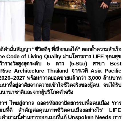
้คำมั่นสัญญา “ชีวิตดีๆ ที่เลือกเองได้” ตอกย้ำความสำเร็จ
e Code of Living Quality
ผ่านโครงการ
LIFE
อุดมสุข
ว้ารางวัลสูงสุดระดับ
5
ดาว (
5-Star)
สาขา
Best
 Rise Architecture Thailand
จากเวที
Asia Pacific
 2026–2027
พร้อมกวาดยอดขายแล้วกว่า
3,000
ล้านบาท
าที่อยู่อาศัยจากความเข้าใจชีวิตจริงของผู้คน จนได้รับ
บนานาชาติและจากผู้บริโภคตัวจริง
หาฯ ไทยสู่สากล
ถอดรหัสสถาปัตยกรรมเพื่อคนเมือง
‘
การ
ยมที่ดี สำคัญต่อคุณภาพชีวิตคนเมืองอย่างไร
’ LIFE
บคำถามนี้
ผ่านการออกแบบที่แก้
Unspoken Needs
การ