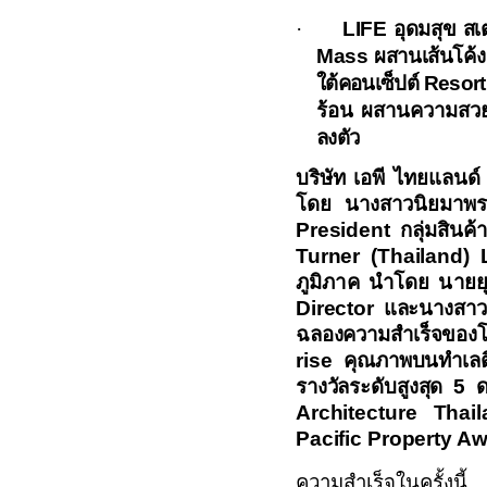
·
LIFE
อุดมสุข ส
Mass
ผสานเส้นโค้ง
ใต้คอนเซ็ปต์
Resor
ร้อน ผสานความสว
ลงตัว
บริษัท เอพี ไทยแลนด์
โดย
นางสาวนิยมาพร
President
กลุ่มสิน
Turner (Thailand) 
ภูมิภาค นำโดย
นายย
Director
และนางสาว
ฉลองความสำเร็จของ
rise
คุณภาพบนทำเล
รางวัลระดับสูงสุด
5
ด
Architecture Thai
Pacific Property A
ความสำเร็จในครั้งนี้ 