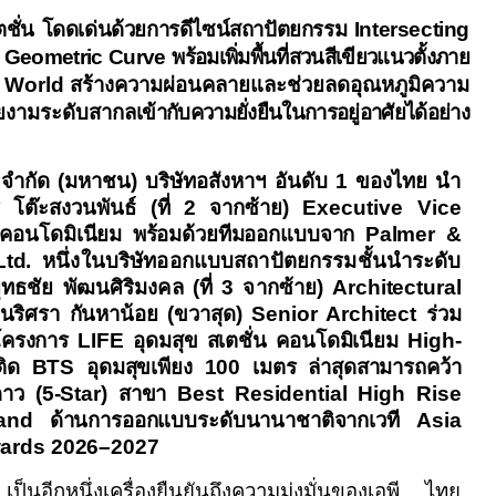
เตชั่น โดดเด่นด้วยการดีไซน์สถาปัตยกรรม
Intersecting
Geometric Curve
พร้อมเพิ่มพื้นที่สวนสีเขียวแนวตั้งภาย
t
World
สร้างความผ่อนคลายและช่วยลดอุณหภูมิความ
ยงามระดับสากล
เข้ากับความยั่งยืนในการอยู่อาศัยได้อย่าง
 จำกัด (มหาชน) บริษัทอสังหาฯ อันดับ
1
ของไทย นำ
 โต๊ะสงวนพันธ์
(
ที่
2
จากซ้าย
)
Executive Vice
ค้าคอนโดมิเนียม พร้อมด้วยทีมออกแบบจาก
Palmer &
Ltd.
หนึ่งในบริษัทออกแบบสถาปัตยกรรมชั้นนำระดับ
ุทธชัย พัฒนศิริมงคล
(
ที่
3
จากซ้าย
)
Architectural
นริศรา กันหาน้อย
(
ขวาสุด
)
Senior Architect
ร่วม
โครงการ
LIFE
อุดมสุข สเตชั่น คอนโดมิเนียม
High-
ติด
BTS
อุดมสุขเพียง
100
เมตร ล่าสุดสามารถคว้า
าว (
5-Star)
สาขา
Best Residential High Rise
land
ด้านการออกแบบระดับนานาชาติจากเวที
Asia
wards 2026–2027
เป็นอีกหนึ่งเครื่องยืนยันถึงความมุ่งมั่นของเอพี ไทย