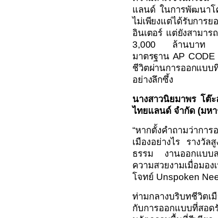
แลนด์ ในการพัฒนาโคร
ไม่เพียงแต่ได้รับการ
อินเตอร์ แต่ยังสามารถ
3,000
ล้านบาท ซ
มาตรฐาน
AP CODE – 
ชีวิตผ่านการออกแบบที่
อย่างลึกซึ้ง
นางสาวนิยมาพร โต๊ะ
ไทยแลนด์ จำกัด (มห
“หากตั้งคำถามว่าการ
เมืองอย่างไร รางวัลส
ธรรม งานออกแบบสถา
ความสวยงามเมื่อมองเห
โจทย์
Unspoken Ne
ท่ามกลางบริบทชีวิตเมือ
กับการออกแบบที่สอดร