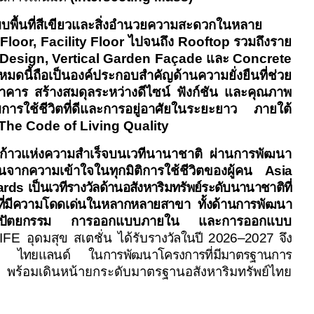
บพื้นที่สีเขียวและสิ่งอำนวยความสะดวกในหลาย
loor, Facility Floor
ไปจนถึง
Rooftop
รวมถึงราย
Design, Vertical Garden Façade
และ
Concrete
ั้งหมดนี้ถือเป็นองค์ประกอบสำคัญด้านความยั่งยืนที่ช่วย
อาคาร สร้างสมดุลระหว่างดีไซน์ ฟังก์ชัน และคุณภาพ
รับการใช้ชีวิตที่ดีและการอยู่อาศัยในระยะยาว ภายใต้
he Code of Living Quality
กก้าวแห่งความสำเร็จบนเวทีนานาชาติ ผ่านการพัฒนา
่มต้นจากความเข้าใจในทุกมิติการใช้ชีวิตของผู้คน
Asia
wards
เป็นเวทีรางวัลด้านอสังหาริมทรัพย์ระดับนานาชาติที่
ี่มีความโดดเด่นในหลากหลายสาขา ทั้งด้านการพัฒนา
ปัตยกรรม
การออกแบบภายใน และการออกแบบ
IFE
อุดมสุข สเตชั่น
ได้รับ
รางวัลในปี
2026–2027
จึง
พี ไทยแลนด์ ในการพัฒนาโครงการที่มีมาตรฐานการ
 พร้อมเดินหน้ายกระดับมาตรฐานอสังหาริมทรัพย์ไทย