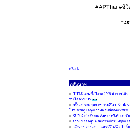
#APThai #
ชีว
“
เอ
« Back
อสังหาฯ
TITLE เผยครึ่งปีแรก 2569 ทำรายได้รวม
รายได้ตามเป้า
ครั้งแรกของอุตสาหกรรมสีไทย นิปปอน
โปรแกรมดูแลคุณภาพฟิล์มสีหลังการขาย 
KUN ฝ่าปัจจัยลบอสังหาฯ ครึ่งปีแรกดั
จากแนวคิดสู่ประสบการณ์จริง พฤกษาคว้ารา
อสังหาฯ รายแรก! ‘แสนสิริ’ ผนึก ‘ไดกิ้น