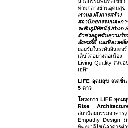
นวัตกรรมพื้นที่สีเขีย
ท่ามกลางย่านอุดมสุ
เรา
มองถึงการสร้า
สถาปัตยกรรมและการ
ระดับภูมิทัศน์ (
Urban S
ตัวช่วยดูดซับความร้
สังคมที่ดี และสิ่งแวดล้
ยอมรับในระดับอินเตอร์
เติบโตอย่างต่อเนื่อง
Living Quality
ส่งมอบ
เอพี”
LIFE
อุดมสุข สเตชั่
5
ดาว
โครงการ
LIFE
อุดมสุ
Rise Architectu
สถาปัตยกรรมอาคารสู
Empathy Design
ม
พัฒนาดีไซน์อาคารผ่า