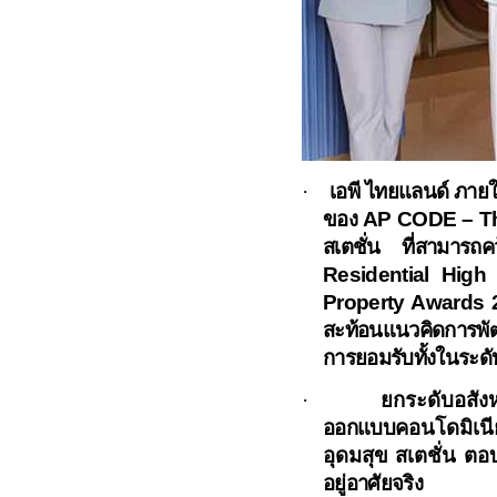
·
เอพี ไทยแลนด์ ภายใต
ของ
AP CODE – Th
สเตชั่น ที่สามารถค
Residential High
Property Awards
สะท้อนแนวคิดการพัฒน
การยอมรับทั้งในระดั
·
ยกระดับอสัง
ออกแบบ
คอนโดมิเนี
อุดมสุข สเตชั่น ตอ
อยู่อาศัยจริง