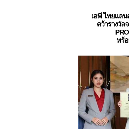
เอพี ไทยแลน
คว้ารางวัลจ
PRO
พร้