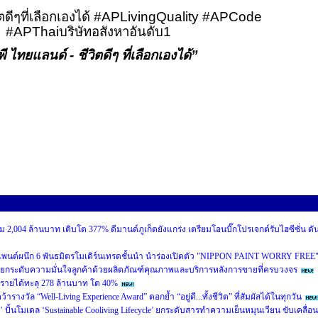
ิตดีๆที่เลือกเองได้
#APLivingQuality
#APCode
#APThai
บริษัทอสังหาอันดับ
1
พี ไทยแลนด์
-
ชีวิตดีๆ ที่เลือกเองได้”
 2,004 ล้านบาท เติบโต 377% ดีมานด์ภูเก็ตยังแกร่ง เตรียมโอนบิ๊กโปรเจกต์รับไฮซีซั่น ดั
เพนต์ผนึก 6 พันธมิตรโมเดิร์นเทรดชั้นนำ นำร่องเปิดตัว "NIPPON PAINT WORRY FREE
ยกระดับความมั่นใจลูกค้าด้วยผลิตภัณฑ์คุณภาพและบริการหลังการขายที่ครบวงจร
นรายได้ทะลุ 278 ล้านบาท โต 40%
งวัล “Well-Living Experience Award” ตอกย้ำ “อยู่ดี...ทั้งชีวิต” ที่สัมผัสได้ในทุกวัน
’ ปั้นโมเดล ‘Sustainable Cooliving Lifecycle’ ยกระดับสารทำความเย็นหมุนเวียน ขับเคลื่อน