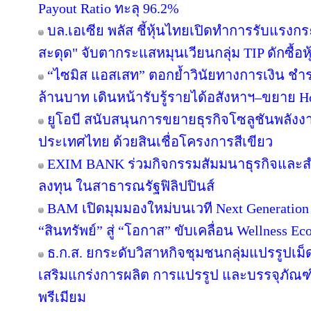
Payout Ratio ทะลุ 96.2%
บล.เอเซีย พลัส ชี้หุ้นไทยเปิดทำการรับแรงกระ
สะดุด" จับตากระแสหมุนเวียนกลุ่ม TIP ดักซื้
“ไซมิส แอสเสท” ตอกย้ำวินัยทางการเงิน ชำ
ล้านบาท เดินหน้ารับรู้รายได้อสังหาฯ–ขยาย Hos
ยูโอบี สนับสนุนการขยายธุรกิจโซลูชันพลังงา
ประเทศไทย ด้วยสินเชื่อโครงการสีเขียว
EXIM BANK ร่วมกิจกรรมสัมมนาธุรกิจและ
ลงทุน ในสาธารณรัฐฟิลิปปินส์
BAM เปิดมุมมองใหม่บนเวที Next Generation 
“สินทรัพย์” สู่ “โอกาส” ขับเคลื่อน Wellness Ec
ธ.ก.ส. ยกระดับวิสาหกิจชุมชนกลุ่มแปรรูปเม็
เสริมแกร่งการผลิต การแปรรูป และบรรจุภัณฑ์
พรีเมียม