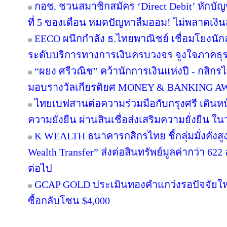
กอช. ชวนสมาชิกสมัคร ‘Direct Debit’ หักบัญชี
ที่ 5 ของเดือน หมดปัญหาลืมออม! ไม่พลาดเงิ
EECO ผนึกกำลัง ธ.ไทยพาณิชย์ เชื่อมโยงนักล
ระดับบริการทางการเงินครบวงจร จูงใจภาคธุรกิจ
“ผยง ศรีวณิช” คว้านักการเงินแห่งปี - กสิก
มอบรางวัลเกียรติยศ MONEY & BANKING A
ไทยเบฟสานต่อความร่วมมือกับกรุงศรี เดินหน้า
ความยั่งยืน ผ่านสินเชื่อส่งเสริมความยั่งยืน ใ
K WEALTH ธนาคารกสิกรไทย ชี้กลุ่มมั่งคั่งสูง
Wealth Transfer” ส่งต่อสินทรัพย์มูลค่ากว่า 6
ต่อไป
GCAP GOLD ประเมินทองคำแกว่งรอปัจจัยใหม่
ซื้อกลับโซน $4,000