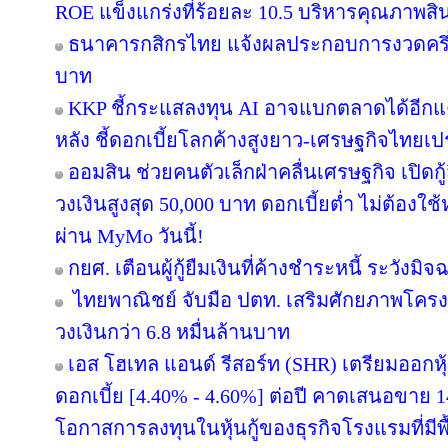
ROE แข็งแกร่งที่ร้อยละ 10.5 บริหารคุณภาพสิ
ธนาคารกสิกรไทย แจ้งผลประกอบการงวดครึ่งป
บาท
KKP ชี้กระแสลงทุน AI อาจแบกตลาดได้อีกแค่ 2-
หลัง ชี้ดอกเบี้ยโลกค้างสูงยาว-เศรษฐกิจไทยเ
ออมสิน ช่วยคนตัวเล็กฝ่าคลื่นเศรษฐกิจ เปิดกู
วงเงินสูงสุด 50,000 บาท ดอกเบี้ยต่ำ ไม่ต้องใ
ผ่าน MyMo วันนี้!
กยศ. เตือนผู้กู้ยืมเงินที่ค้างชำระหนี้ ระวั
ไทยพาณิชย์ จับมือ ปตท. เสริมศักยภาพโครงสร
วงเงินกว่า 6.8 หมื่นล้านบาท
เอส โฮเทล แอนด์ รีสอร์ท (SHR) เตรียมออกหุ้นก
ดอกเบี้ย [4.40% - 4.60%] ต่อปี คาดเสนอขาย 1
โอกาสการลงทุนในหุ้นกู้ของธุรกิจโรงแรมที่มี