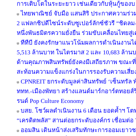
การเติบโตในระยะยาว เช่นเดียวกับหุ้นกู้ของบ
ไทยพาณิชย์ จับมือ แสนสิริ ประกาศความร่วม
2 แฟลกชิปดีไซน์ระดับซูเปอร์ลักซ์ชัวรี “ชิดลม-
หนึ่งพันธมิตรความยั่งยืน ร่วมขับเคลื่อนไทยสู
ทีทีบี ยังคงรักษาแนวโน้มผลการดำเนินงานไ
5,513 ล้านบาท ในไตรมาส 2 และ 10,683 ล้านบ
ด้านคุณภาพสินทรัพย์ยังคงมีเสถียรภาพ ขณะที่ C
สะท้อนความแข็งแกร่งในการรองรับความเสี่ย
CPNREIT ยกระดับมูลค่าสินทรัพย์ ‘เซ็นทรัล
ททท.-เมืองพัทยา สร้างแลนด์มาร์กอาร์ตทอยส
รนด์ Pop Culture Economy
บสย. โชว์ผลดำเนินงาน 6 เดือน ยอดค้ำฯ โตพ
“เครดิตพลัส” สานต่อยกระดับองค์กร เชื่อมต่อ 
ออมสิน เดินหน้าส่งเสริมทักษะการออมเยาวชน 