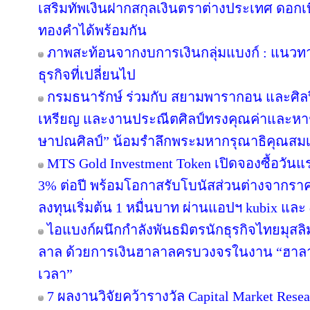
เสริมทัพเงินฝากสกุลเงินตราต่างประเทศ ดอกเบ
ทองคำได้พร้อมกัน
ภาพสะท้อนจากงบการเงินกลุ่มแบงก์ : แนวท
ธุรกิจที่เปลี่ยนไป
กรมธนารักษ์ ร่วมกับ สยามพารากอน และศิล
เหรียญ และงานประณีตศิลป์ทรงคุณค่าและหาชม
ษาปณศิลป์” น้อมรำลึกพระมหากรุณาธิคุณสม
MTS Gold Investment Token เปิดจองซื้อวันแ
3% ต่อปี พร้อมโอกาสรับโบนัสส่วนต่างจากราค
ลงทุนเริ่มต้น 1 หมื่นบาท ผ่านแอปฯ kubix และ 
ไอแบงก์ผนึกกำลังพันธมิตรนักธุรกิจไทยมุสลิ
ลาล ด้วยการเงินฮาลาลครบวงจรในงาน “ฮาลา
เวลา”
7 ผลงานวิจัยคว้ารางวัล Capital Market Resea