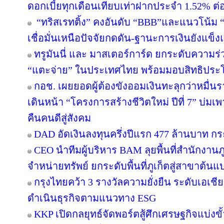
ดอกเบี้ยทุกเดือนเทียบเท่าฝากประจำ 1.52% ต่อป
“ทริสเรทติ้ง” คงอันดับ “BBB”และแนวโน้ม
เชื่อมั่นเหนือปัจจัยกดดัน-ฐานะการเงินยังแข็ง
ทรูมันนี่ และ มาสเตอร์การ์ด ยกระดับความร่
“แตะจ่าย” ในประเทศไทย พร้อมมอบสิทธิประโย
กอช. เผยยอดผู้ต้องขังออมเงินทะลุกว่าหมื่น
เดินหน้า “โครงการสร้างชีวิตใหม่ ปีที่ 7” บ่มเ
คืนคนดีสู่สังคม
DAD อัดเงินลงทุนครึ่งปีแรก 477 ล้านบาท ก
CEO นำทีมผู้บริหาร BAM ลุยพื้นที่สำนักงานภ
จำหน่ายทรัพย์ ยกระดับพื้นที่ภูเก็ตสู่สาขาต้
กรุงไทยคว้า 3 รางวัลความยั่งยืน ระดับเอเชี
ดำเนินธุรกิจตามแนวทาง ESG
KKP เปิดกลยุทธ์จัดพอร์ตสู้ศึกเศรษฐกิจแบ่งขั