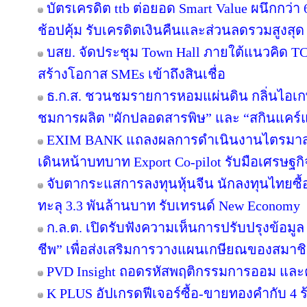
บัตรเครดิต ttb ต่อยอด Smart Value ผนึกกว่
ช้อปคุ้ม รับเครดิตเงินคืนและส่วนลดรวมสูงสุ
บสย. จัดประชุม Town Hall ภายใต้แนวคิด 
สร้างโอกาส SMEs เข้าถึงสินเชื่อ
ธ.ก.ส. ชวนชมรายการหอมแผ่นดิน กลิ่นไอเกษ
ชมการผลิต "ผักปลอดสารพิษ” และ “สกินแคร
EXIM BANK แถลงผลการดำเนินงานไตรมาส 2 ป
เดินหน้าบทบาท Export Co-pilot รับมือเศรษฐกิจ
จับตากระแสการลงทุนหุ้นจีน นักลงทุนไทยซ
ทะลุ 3.3 พันล้านบาท รับเทรนด์ New Economy
ก.ล.ต. เปิดรับฟังความเห็นการปรับปรุงข้อมู
ชีพ” เพื่อส่งเสริมการวางแผนเกษียณของสมาช
PVD Insight ถอดรหัสพฤติกรรมการออม และ
K PLUS อัปเกรดฟีเจอร์ซื้อ-ขายทองคำกับ 4 ร