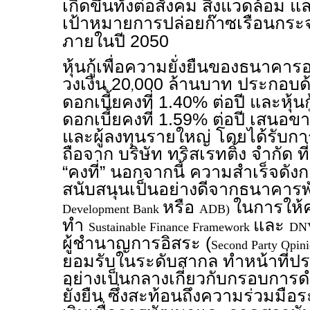
เกิดขึ้นทั้งต่อสังคม สิ่งแวดล้อม แ
เป้าหมายการปล่อยก๊าซเรือนกระจก
ภายในปี 2050
หุ้นกู้เพื่อความยั่งยืนของธนาคารอ
วงเงิน 20
000 ล้านบาท ประกอบด้วย
,
ดอกเบี้ยคงที่ 1.40% ต่อปี และหุ้นกู
ดอกเบี้ยคงที่ 1.59% ต่อปี เสนอขา
และผู้ลงทุนรายใหญ่ โดยได้รับการ
ถือจาก บริษัท ทริสเรทติ้ง จำกัด ที
“คงที่” นอกจากนี้ ความสำเร็จดังก
สนับสนุนเป็นอย่างดีจากธนาคารพ
หรือ
ในการให้
Development Bank
ADB)
ทำ
และ
Sustainable Finance Framework
DNV
ผู้ชำนาญการอิสระ (
Second Party Opin
ยอมรับในระดับสากล ทำหน้าที่ป
อย่างเป็นกลางเกี่ยวกับกรอบการ
ยั่งยืน ซึ่งสะท้อนถึงความร่วมมื