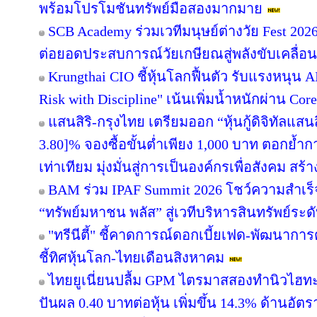
พร้อมโปรโมชันทรัพย์มือสองมากมาย
SCB Academy ร่วมเวทีมนุษย์ต่างวัย Fest 202
ต่อยอดประสบการณ์วัยเกษียณสู่พลังขับเคลื่อ
Krungthai CIO ชี้หุ้นโลกฟื้นตัว รับแรงหนุน A
Risk with Discipline" เน้นเพิ่มน้ำหนักผ่าน Core
แสนสิริ-กรุงไทย เตรียมออก “หุ้นกู้ดิจิทัลแสนส
3.80]% จองซื้อขั้นต่ำเพียง 1,000 บาท ตอกย้ำกา
เท่าเทียม มุ่งมั่นสู่การเป็นองค์กรเพื่อสังคม สร
BAM ร่วม IPAF Summit 2026 โชว์ความสำเร็จ
“ทรัพย์มหาชน พลัส” สู่เวทีบริหารสินทรัพย์ระด
"ทรีนีตี้" ชี้คาดการณ์ดอกเบี้ยเฟด-พัฒนากา
ชี้ทิศหุ้นโลก-ไทยเดือนสิงหาคม
ไทยยูเนี่ยนปลื้ม GPM ไตรมาสสองทำนิวไฮทะ
ปันผล 0.40 บาทต่อหุ้น เพิ่มขึ้น 14.3% ด้านอั