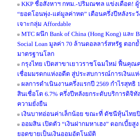
KKP ชี้อสังหาฯ กทม.-ปริมณฑล แข่งเดือด! ผู
“ยอดโอนพุ่ง-แต่มูลค่าหด” เตือนครึ่งปีหลัง
เจาะกลุ่ม Affordable
MTC ผนึก Bank of China (Hong Kong) และ Ban
Social Loan มูลค่า 70 ล้านดอลลาร์สหรัฐ ตอก
มาตรฐานโลก
กรุงไทย เปิดสาขาเยาวราชโฉมใหม่ ฟื้นคุณค
เชื่อมมรดกแห่งอดีต สู่ประสบการณ์การเงินแ
ผลการดำเนินงานครึ่งแรกปี 2569 กำไรสุทธิ 1
สินเชื่อโต 6.7% ครึ่งปีหลังยกระดับบริการดิจิทั
ความยั่งยืน
เงินบาทอ่อนค่าเล็กน้อย ขณะที่ ดัชนีหุ้นไทยป
ออมสิน เปิดตัว “เงินฝากมหาเฮง” ดอกเบี้ยสูง 
ยอดขายเป็นเงินออมอัตโนมัติ