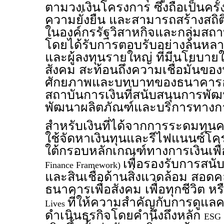
ตามวงเงินโครงการ ซึ่งถือเป็นครั้งแ
ความยั่งยืน และสามารถสร้างสถิต
ในองค์กรรัฐวิสาหกิจและกลุ่มสถา
โดยได้รับการตอบรับอย่างล้นหล
และผู้ลงทุนรายใหญ่ ที่มีนโยบา
สังคม สะท้อนถึงความเชื่อมั่นของน
ศักยภาพและบทบาทของธนาคารอ
สถาบันการเงินที่สนับสนุนการพัฒน
พัฒนาผลิตภัณฑ์และบริการทางกา
สำหรับเงินที่ได้จากการระดมทุนค
ใช้จัดหาเงินทุนและรีไฟแนนซ์โค
ใต้กรอบหลักเกณฑ์ทางการเงินเพื่อ
เพื่อรองรับการสนับ
Finance Framework)
และสินเชื่อด้านสิ่งแวดล้อม สอด
ธนาคารเพื่อสังคม เพื่อทุกชีวิต ห
ที่ให้ความสำคัญกับการดูแลคน
Lives
ดำเนินธุรกิจโดยคำนึงถึงหลัก
ESG