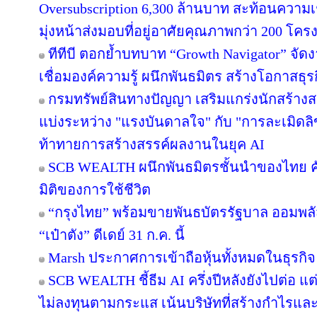
Oversubscription 6,300 ล้านบาท สะท้อนความเช
มุ่งหน้าส่งมอบที่อยู่อาศัยคุณภาพกว่า 200 โค
ทีทีบี ตอกย้ำบทบาท “Growth Navigator” จั
เชื่อมองค์ความรู้ ผนึกพันธมิตร สร้างโอกาสธุร
กรมทรัพย์สินทางปัญญา เสริมแกร่งนักสร้าง
แบ่งระหว่าง "แรงบันดาลใจ" กับ "การละเมิดลิ
ท้าทายการสร้างสรรค์ผลงานในยุค AI
SCB WEALTH ผนึกพันธมิตรชั้นนำของไทย คัดส
มิติของการใช้ชีวิต
“กรุงไทย” พร้อมขายพันธบัตรรัฐบาล ออมพล
“เป๋าตัง” ดีเดย์ 31 ก.ค. นี้
Marsh ประกาศการเข้าถือหุ้นทั้งหมดในธุรกิ
SCB WEALTH ชี้ธีม AI ครึ่งปีหลังยังไปต่อ แ
ไม่ลงทุนตามกระแส เน้นบริษัทที่สร้างกำไรแ