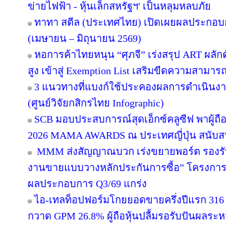
ข่ายไฟฟ้า - หุ้นเล็กสหรัฐฯ' เป็นหลุมหลบภัย
ทาทา สตีล (ประเทศไทย) เปิดเผยผลประกอบก
(เมษายน – มิถุนายน 2569)
หอการค้าไทยหนุน “ศุภจี” เร่งสรุป ART ผลักดั
สูง เข้าสู่ Exemption List เสริมขีดความสาม
3 แนวทางที่แบงก์ใช้ประคองผลการดำเนินงาน 
(ศูนย์วิจัยกสิกรไทย Infographic)
SCB มอบประสบการณ์สุดเอ็กซ์คลูซีฟ พาผู้ถ
2026 MAMA AWARDS ณ ประเทศญี่ปุ่น สนับสน
MMM ส่งสัญญาณบวก เร่งขยายพอร์ต รองรับอสั
งานขายแบบวางหลักประกันการซื้อ” โครงการข
ผลประกอบการ Q3/69 แกร่ง
ไอ-เทลท็อปฟอร์มโกยยอดขายครึ่งปีแรก 316 
กวาด GPM 26.8% ผู้ถือหุ้นปลื้มรอรับปันผลระห