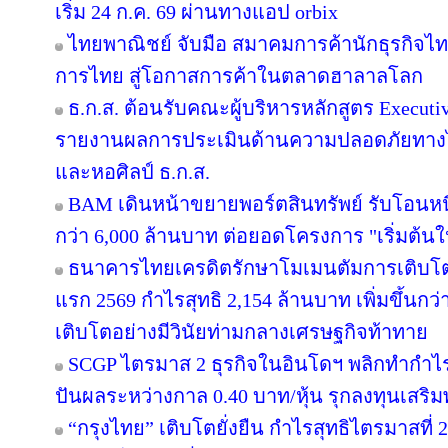
เริ่ม 24 ก.ค. 69 ผ่านทางแอป orbix
ไทยพาณิชย์ จับมือ สมาคมการค้านักธุรกิจไท
การไทย สู่โอกาสการค้าในตลาดฮาลาลโลก
ธ.ก.ส. ต้อนรับคณะผู้บริหารหลักสูตร Executiv
รายงานผลการประเมินด้านความปลอดภัยทางไซ
และหอศิลป์ ธ.ก.ส.
BAM เดินหน้าขยายพอร์ตสินทรัพย์ รับโอนหน
กว่า 6,000 ล้านบาท ต่อยอดโครงการ "เริ่มต้น
ธนาคารไทยเครดิตรักษาโมเมนตัมการเติบโ
แรก 2569 กำไรสุทธิ 2,154 ล้านบาท เพิ่มขึ้นก
เติบโตอย่างมีวินัยท่ามกลางเศรษฐกิจท้าทาย
SCGP ไตรมาส 2 ธุรกิจในอินโดฯ พลิกทำกำไร 
ปันผลระหว่างกาล 0.40 บาท/หุ้น รุกลงทุนเสร
“กรุงไทย” เติบโตยั่งยืน กำไรสุทธิไตรมาสที่