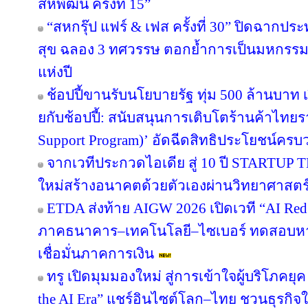
รับมือหน้าฝนอย่างมั่นใจ เคล็ดลับดูแลตัวเองใ
กาย
โลตัสเปิดตัว "My Lotus's Fest ขุมทรัพย์
Retail Experience พร้อมประกาศทิศทางใหม่ขอ
Personalized Membership Platform
ทรู คิกออฟ “AI Master for Media by True” ค
ล็อกพลัง AI อัปสกิลสื่อสาร ทำงานเร็วขึ้น คิ
ผิดชอบ
เปิดแล้ว ! “1981 Soul & Sold” ศูนย์รวมร้
ดนตรี คอมมูนิตี้ พร้อมปลุกสีสันย่านการค
“สหพัฒนพิบูล” ร่วมแสดงวิสัยทัศน์บนเวที “น
สหพัฒน์ ครั้งที่ 15”
“สหกรุ๊ป แฟร์ & เฟส ครั้งที่ 30” ปิดฉาก
สุข ฉลอง 3 ทศวรรษ ตอกย้ำการเป็นมหกรรมง