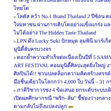
กัลฟ์ เอดจ์ จับมือ ค็อกนิแซนท์ ประกาศควา
และบริการ เร่งขับเคลื่อนการเปลี่ยนผ่านสู
โครงสร้างพื้นฐานดิจิทัลที่มั่นคง เข้ากับข
และความเชี่ยวชาญในอุตสาหกรรม หนุนไทยสู
ส.อ.ท. เปิดเวที “Thai Digital and AI Awar
เคลื่อนประเทศสู่ Digital & AI Hub
gamescom asia x Thailand Game Show 20
กรุงเทพเป็นศูนย์กลางตลาดเกมแห่งเอเชียตะ
อุตสาหรรมเกมแบบครบวงจร เอาใจคอเกมอัด
แล้ววันนี้ !!!
EKA Global มองครึ่งปีหลัง 2569 ตลาดบรรจุภ
มาตรฐานโลกเปลี่ยนเกมการแข่งขัน รับต้นทุ
ไทยโต
โลตัส คว้า No.1 Brand Thailand 2 ปีซ้อน 