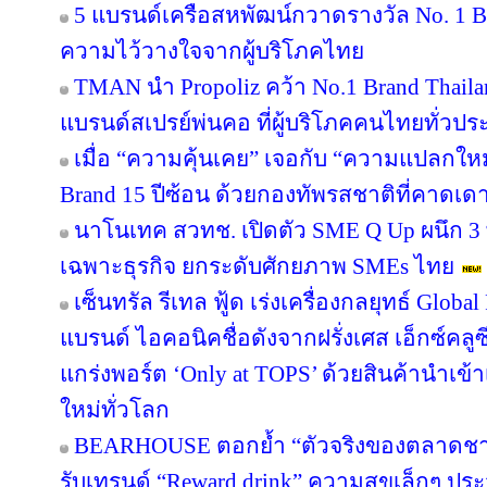
ใจมหาชน ผ่านการเติบโตอย่างแข็งแกร่ง แล
ไม่ได้อย่าง The Hidden Taste Thailand
LPN ดึง Lucky Suki ปักหมุด ลุมพินี มาร์เก
มูนิตี้ฮับครบวงจร
ตอกย้ำความสำเร็จต่อเนื่องเป็นปีที่ 
ART FESTIVAL คอมมูนิตี้ศิลปะสุดยิ่งใหญ่ 
ศิลปินได้!! ชวนปลดล็อกความคิดสร้างสรรค์
มือชิ้นเดียวในโลกกว่า 4,000 ใบ วันนี้ – 31
ภาคีวิชาการชง 4 ข้อเสนอ ยกระดับระบบเฝ
เปิดผลศึกษากรณี “พริก–ส้ม” ชี้ช่องว่างกลาง
ตามกลับไม่ถึงแปลงปลูก
5 แบรนด์เครือสหพัฒน์กวาดรางวัล No. 1 B
ความไว้วางใจจากผู้บริโภคไทย