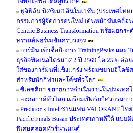
ซีพี แอ็กซ์ตร้า เปิดยุทธศาสตร์ "Happy & Hea
แห่งความสุข พร้อมโชว์ต้นแบบค้าปลีกแห่
แม็คโคร ฉลอง 37 ปี เปิดตัวแคมเปญ "รั
ลูกค้าและผู้ประกอบการไทยที่ร่วมเติบโตเคี
ทรู คอร์ปอเรชั่น รายงานงบไตรมาส 2/2569 
6 หนุนด้วยรายได้ที่เติบโตและวินัยทางการเง
บาท
TPL ปรับโครงสร้างการบริหารกลุ่มบริษัท 
ครบวงจร พร้อมเสริมทัพผู้บริหารดัน synergy
SCGP ผนึกกำลัง Rockworth ขับเคลื่อนกรีน
ภัณฑ์และเฟอร์นิเจอร์รักษ์โลก สร้างคุณค่าค
โจทย์ไลฟ์สไตล์ผู้บริโภค
ฟูจิฟิล์ม บิสซิเนส อินโนเวชั่น (ประเทศไทย)
กรรมการผู้จัดการคนใหม่ เดินหน้าขับเคลื่อน