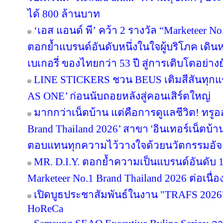
TMAN นำ Propoliz คว้า No.1 Brand Thailand
แบรนด์สเปรย์พ่นคอ ที่ผู้บริโภคคนไทยทั่วปร
เมื่อ “ความคุ้นเคย” เจอกับ “ความแปลกให
Brand 15 ปีซ้อน ด้วยกองทัพรสชาติที่คาดเดา
นาโนเทค สวทช. เปิดตัว SME Q Up ผนึก 3
เฉพาะธุรกิจ ยกระดับศักยภาพ SMEs ไทย
เซ็นทรัล รีเทล ฟู้ด เร่งเครื่องกลยุทธ์ Glo
แบรนด์ ไอคอนิคชื่อดังจากฝรั่งเศส เอ็กซ์คลูซ
แกร่งพอร์ต ‘Only at TOPS’ ด้วยสินค้านำเข
ใหม่ทั่วโลก
BEARHOUSE ตอกย้ำ “ตัวจริงของตลาดชานม”
รับเทรนด์ “Reward drink” ความสุขเล็กๆ ประจ
ได้ 800 ล้านบาท
‘เอส แอนด์ พี’ คว้า 2 รางวัล “Marketeer N