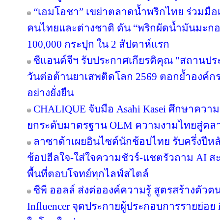
ซันโทรี่ เป๊ปซี่โค ประเทศไทย ชูกลยุทธ์ “ผู
เติบโตสู่ “บริษัทเครื่องดื่มที่ผู้บริโภครักมา
ลาซาด้า ผนึก Meta เสริมแกร่งโปรแกรม Affi
ประสบการณ์ช้อปผ่านโซเชียลในไทยและเอเช
รีเอเตอร์ปักตะกร้าสินค้าจากลาซาด้าบน Face
แบรนด์รังนกแท้ "Bell" ยกระดับดีไซน์ใหม่ ร
Chuchai Influ Diamond Night พร้อมกางแผ
ทั่วไทย ชู "หนุ่ม กรรชัย" พรีเซนเตอร์การัน
Thai Coco ยก "ราชบุรี" สู่ใจกลางกรุงเทพฯ 
Exhibition "Ratchaburi in the City" ถ่ายท
แกนิก สู่การเป็น "Coconut Specialty Brand"
“เอมโอชา” เขย่าตลาดน้ำพริกไทย ร่วมมือเ
คนไทยและต่างชาติ ดัน “พริกผัดน้ำมันมะ