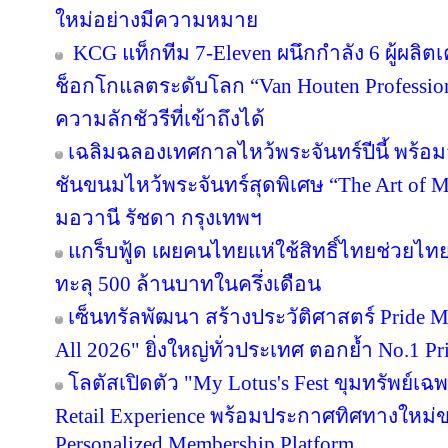
แห่งปี
ช้อปปี้ขานรับนโยบายรัฐ ทุ่ม 500 ล้านบา
ยกับช้อปปี้: สนับสนุนการเติบโตร้านค้าไท
Support Program)’ อัดฉีดสิทธิประโยชน์ครบ
จากเวทีประกวดไอเดีย สู่ 10 ปี STARTUP
ใหม่สร้างอนาคตด้วยตัวเองผ่านวิทยาศาสต
ETDA ส่งท้าย AIGW 2026 เปิดเวที “AI Red
ภาคธนาคาร–เทคโนโลยี–ไซเบอร์ ทดสอบหาจุ
เชื่อมั่นภาคการเงิน
ทรู เปิดมุมมองใหม่ สู่การเข้าใจผู้บริโภคยุค
the AI Era” แชร์อินไซต์โลก–ไทย ชวนธุรกิจใ
ใหม่อย่างมีความหมาย
KCG แท็กทีม 7-Eleven ผนึกกำลัง 6 ผู้ผลิต