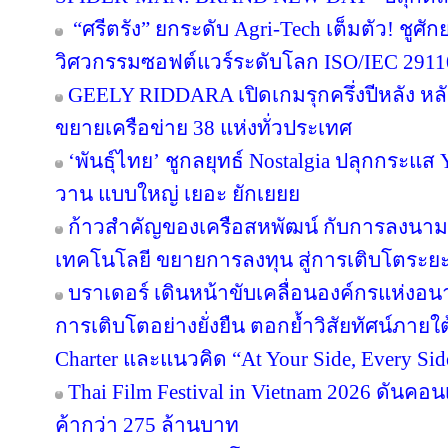
ของขนมไทยในมิติใหม่ คงเอกลักษณ์ความเป
ในทุกชิ้นงานสู่คนรุ่นใหม่ - เวทีโลก
“ยืดเปล่า” เดินเกมรุกเปิด “แฟล็กชิปสโตร์
กลยุทธ์ “ยืด” ท้าชนแบรนด์แฟชั่นระดับโลก
แข็งแกร่งในระดับสากล
จาก Food Waste สู่ Food Wow! SUPALAI สน
PEAR is hungry เมื่อแนวคิดดี ๆ ได้รับพื้นที่ใ
"โทมิ" ยกทัพไอเทมทำความสะอาดบ้านครบว
บ้านยุคใหม่ เปลี่ยนทุกงานทำความสะอาดที่น่า
#เคลียร์จบทุกภารกิจคราบ
เบนโตะ เปิดเกมรุก Collaboration Marketin
SPIDER-MAN: BRAND NEW DAY” ปลุกตลาดข
“ศรีตรัง” ยกระดับ Agri-Tech เต็มตัว! ชู
วิศวกรรมซอฟต์แวร์ระดับโลก ISO/IEC 291