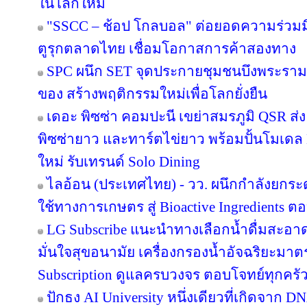
100,000 กระปุก ใน 2 สัปดาห์แรก
ซีแอนด์จีฯ รับประกาศเกียรติคุณ "สถานปร
วันต่อต้านยาเสพติดโลก 2569 ตอกย้ำองค์กร
อย่างยั่งยืน
CHALIQUE จับมือ Asahi Kasei ศึกษาความเ
ยกระดับมาตรฐาน OEM ความงามไทยสู่ตล
ลาซาด้าเผยอินไซต์นักช้อปไทย รับครึ่งปีหล
ช้อปฮีลใจ-ใส่ใจความชัวร์-แชตรัวถาม AI
พื้นที่ตอบโจทย์ทุกไลฟ์สไตล์
ซีพี ออลล์ ส่งต่อองค์ความรู้ สูตรสร้างตั
Influencer จุดประกายผู้ประกอบการรายย่อย in
ในโลกใหม่
"SSCC – ช้อป โกลบอล" ต่อยอดความร่วมมื
ตูรุกตลาดไทย เชื่อมโอกาสการค้าสองทาง