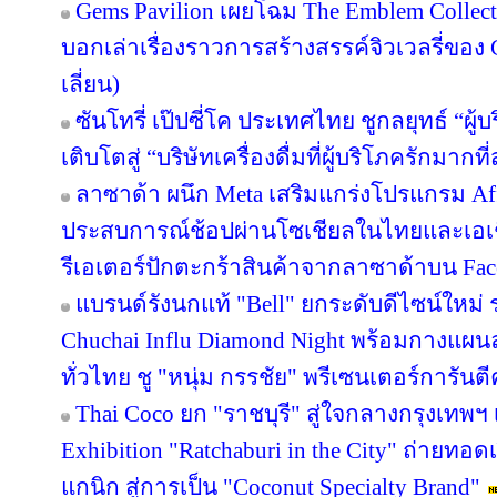
GEELY RIDDARA เปิดเกมรุกครึ่งปีหลัง หล
ขยายเครือข่าย 38 แห่งทั่วประเทศ
‘พันธุ์ไทย’ ชูกลยุทธ์ Nostalgia ปลุกกระแส
วาน แบบใหญ่ เยอะ ยักเยยย
ก้าวสำคัญของเครือสหพัฒน์ กับการลงนาม
เทคโนโลยี ขยายการลงทุน สู่การเติบโตระย
บราเดอร์ เดินหน้าขับเคลื่อนองค์กรแห่งอน
การเติบโตอย่างยั่งยืน ตอกย้ำวิสัยทัศน์ภายใต
Charter และแนวคิด “At Your Side, Every Side
Thai Film Festival in Vietnam 2026 ดันค
ค้ากว่า 275 ล้านบาท
Gems Pavilion เผยโฉม The Emblem Collect
บอกเล่าเรื่องราวการสร้างสรรค์จิวเวลรี่ของ 
เลี่ยน)