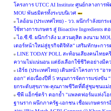
SPC ผนึก SET จุดประกายชุมชนบึงพระราม
ของ สร้างพฤติกรรมใหม่เพื่อโลกยั่งยืน
เดอะ พิซซ่า คอมปะนี เขย่าสมรภูมิ QSR ส
พิซซ่ายาว และทาร์ตไข่ยาว พร้อมปั้นโมเดล 
ใหม่ รับเทรนด์ Solo Dining
ไลอ้อน (ประเทศไทย) - วว. ผนึกกำลังยกระ
ใช้ทางการเกษตร สู่ Bioactive Ingredients
LG Subscribe แนะนำทางเลือกน้ำดื่มสะอา
มั่นใจสุขอนามัย เครื่องกรองน้ำอัจฉริยะม
Subscription ดูแลครบวงจร ตอบโจทย์ทุกครัว
ปักธง AI University หนึ่งเดียวที่เกิดจาก 
โครงการ UTCC AI Institute ศูนย์กลางการพั
MOU พันธมิตรทั้งระบบนิเวศ