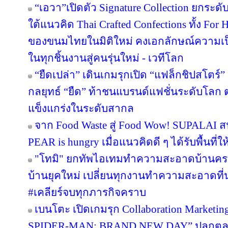
เฉียงใต้และโอเชียเนีย
Samsonite NEXIS สัมผัสประสบการณ์แห่
เอเทรียม ชั้น 3 ศูนย์การค้าเซ็นทรัลเวิลด์
ทรูมันนี่ ประกาศยุทธศาสตร์ PaymentTech
การจ่ายแบบใหม่ “แตะจ่ายด้วยทรูมันนี่” ครั
ต้องผูกบัตร
SYSTEMA ขึ้นแท่นแบรนด์แปรงสีฟันยอดนิย
รางวัล Marketeer No.1 Brand Thailand 2026 
กว่า 27 ปี
2 SME เด่น “ชา กาแฟ ตรา พยัคฆ์” และ “เม
คู่ชุมชน ดันผลผลิตเกษตรกร และวัตถุดิบท้องถ
“เอวา”เปิดตัว Signature Collection ยกระ
ใต้แนวคิด Thai Crafted Confections ทั้ง For