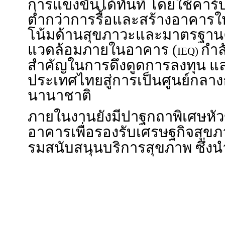
อีกหนึ่งจุดแข็งของแนวคิด
“Re:B
ศักยภาพอาคารเดิมที่มีทำเลและ
แล้ว ช่วยเพิ่มมูลค่าทรัพย์สิ
การแข่งขันได้ทันที โดยใช้คาร
ต่ำกว่าการรื้อและสร้างอาคารใ
โน้มด้านสุขภาวะและมาตรฐา