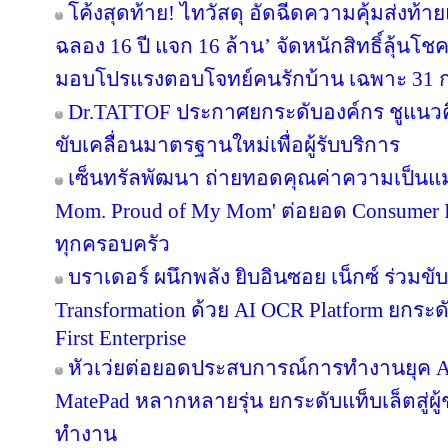
แกร็บฟู้ด เผยออเดอร์ไอศกรีมโต 70% รับอาน
UMI GROUP ส่ง DURAGRES ตอกย้ำผู้นำอุ
ตัวนวัตกรรม Micro Sugar Effect เจ้าแรก
หรูหราพร้อมสุขอนามัย
ออนิกซ์ ฮอสพิทาลิตี้ กรุ๊ป จับมือ แกร็บ เต
ประสบการณ์ที่มากกว่า ภายใต้แนวคิด “More
ไลอ้อน ประเทศไทย ตอกย้ำความเป็นผู้นำด
เคลื่อนองค์กรด้วยเทคโนโลยีปัญญาประดิษฐ์ 
Transformation คว้า The Best Chairman Award 
เซ็นทรัลพัฒนา รุกตลาดนักท่องเที่ยวเกาหล
“อาหารไทย” ผ่าน ‘เซ็นทรัล ฟู้ด’ ในเมืองท่อง
โค้งสุดท้าย! ไทวัสดุ อัดฉีดความคุ้มส่งท้
ฉลอง 16 ปี แจก 16 ล้าน’ จัดหนักสิทธิ์ลุ้นโช