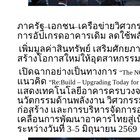
ภาครัฐ
เอกชน
เครือข่ายวิศวก
–
–
การอัปเกรดอาคารเดิม ลดใช้พลั
เพิ่มมูลค่าสินทรัพย์ เสริมศัก
สร้างโอกาสใหม่ให้อุตสาหกร
เปิดฉากอย่างเป็นทางการ
“The 
แนวคิด
“Re:Build – Upgrading Today for
แสดงเทคโนโลยีอาคารครบวงจรแ
นวัตกรรมด้านพลังงาน วิศวกร
ก่อสร้าง และการบริหารจัดการอ
เคลื่อนการพัฒนาอาคารไทยสู่
ระหว่างวันที่ 3
5 มิถุนายน 256
–