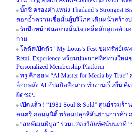
ไลอ้อน (ประเทศไทย) - วว. ผนึกกำลังยกระ
ใช้ทางการเกษตร สู่ Bioactive Ingredients
ไอ.ซี.ซี. ผนึกกำลัง ม.สวนดุสิต ลงนาม M
เตอร์หน้าใหม่สู่ธุรกิจดิจิทัล” เสริมทักษะ
LINE TODAY POLL สะท้อนเสียงคนไทยครึ่ง
ความไม่แน่นอน แต่ยังเลือกใช้ชีวิตอย่างมีค
เอิร์ธ (ประเทศไทย) เดินหน้าโครงการ “อาทร่
ออก” ต่อเนื่องปีที่ 5 หนุนการจัดการแข่งขัน 
ยกระดับสุขภาพ-คุณภาพชีวิตที่ดีสู่ชุมชนแม
ซีพี แอ็กซ์ตร้า ตอกย้ำ "แพลตฟอร์มแห่งโอ
ฐานราก ผนึกภาครัฐ-เอกชน เชื่อมเกษตรกรอ
งาน “Big Match AGRI-Connext @ Khon Kae
บิ๊กซี ครองตำแหน่ง Thailand’s Strongest B
ตอกย้ำความเชื่อมั่นผู้บริโภค เดินหน้าสร้