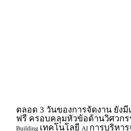
สำหรับนวัตกรรมไฮไลท์ที่เปิด
ด้วย
ประสิทธิภาพสู
Cooling Tower
ห้องไฟฟ้าสำเร็จรูปจาก
Unit
Fuji
แบตเตอรี่เก็บความเย็นจาก
SCG
พลาสติกขนาดใหญ่พิเศษจาก
T
อนุรักษ์พลังงานจาก
Thai ESCO Asso
ปรับปรุงระบบทำความเย็นแบบไ
ที่ช่วยลดค่าไ
UNISUS Green Energy
ทันที