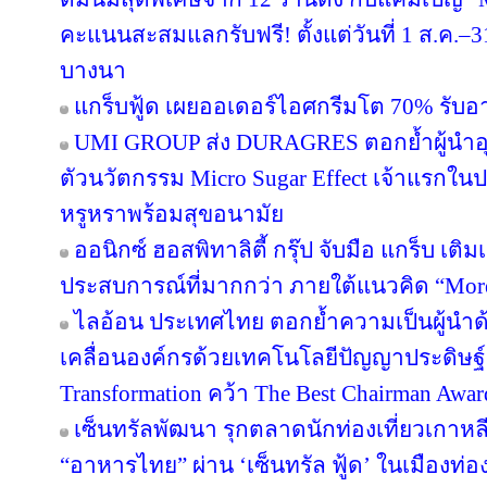
ประเทศ
Toshiba เปิดตัวซีรีส์ T33 ยกระดับการดูแลเ
“ห้างเซ็นทรัล” เดินหน้าสนับสนุนแบรนด์
เปิดแฟลกชิปสโตร์แห่งแรก ณ เซ็นทรัลชิดลม
แวร์สู่ Urban Active Lifestyle ฉลองครบรอบ
“BroooDAY26” รวมพลังครีเอเตอร์และพันธม
WASH ฉลอง 8 ปี WashXpress จัดแคมเปญใหญ
รักนาน 8 ปี" ลุ้นทริปญี่ปุ่นและรางวัลรวมกว่า 
พลิกโฉมวงการทำความสะอาด! NIA หนุน BWC
นวัตกรรมเปลี่ยนของเสียอุตสาหกรรมสู่น้ำยาถ
เมกาบางนา ชวนสมาชิกเมกา สไมล์ รีวอร์ด ส
ดื่มนมสุดพิเศษจาก 12 ร้านดัง กับแคมเปญ
คะแนนสะสมแลกรับฟรี! ตั้งแต่วันที่ 1 ส.ค.–3
บางนา