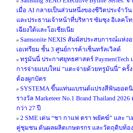
ตอกย้ำแบรนด์อันดับหนึ่งในใจผู้บริโภค เด
เบเกอรี่ ของไทยกว่า 53 ปี สู่การเติบโตอย่างยั
LINE STICKERS ชวน BEUS เติมสีสันทุกแ
AS ONE’ ก่อนนับถอยหลังสู่คอนเสิร์ตใหญ่
มากกว่าเน็ตบ้าน แต่คือการดูแลชีวิต! ทรูอ
Brand Thailand 2026’ สาขา 'อินเทอร์เน็ตบ้าน' 
ตอบแทนทุกความไว้วางใจด้วยนวัตกรรมอัจ
MR. D.I.Y. ตอกย้ำความเป็นแบรนด์อันดับ 
Marketeer No.1 Brand Thailand 2026 ต่อเนื่อง
เปิดบูธประชาสัมพันธ์ในงาน "TRAFS 2026
HoReCa
Samsung SEAO Executive Byline Series: จ
เมื่อ AI กลายเป็นส่วนหนึ่งของชีวิตประจำวัน
และประธานเจ้าหน้าที่บริหาร ซัมซุง อิเลคโท