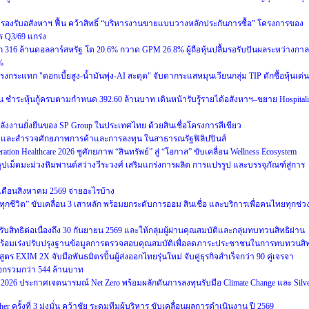
งรับอสังหาฯ ฟื้น คว้าสิทธิ์ “บริหารงานขายแบบวางหลักประกันการซื้อ” โครงการของ
 Q3/69 แกร่ง
316 ล้านดอลลาร์สหรัฐ โต 20.6% กวาด GPM 26.8% ผู้ถือหุ้นปลื้มรอรับปันผลระหว่างกาล
%
รงกระแทก "ดอกเบี้ยสูง-น้ำมันพุ่ง-AI สะดุด" จับตากระแสหมุนเวียนกลุ่ม TIP ดักซื้อหุ้นเด่น
น ชำระหุ้นกู้ครบตามกำหนด 392.60 ล้านบาท เดินหน้ารับรู้รายได้อสังหาฯ–ขยาย Hospitali
ลังงานยั่งยืนของ SP Group ในประเทศไทย ด้วยสินเชื่อโครงการสีเขียว
จและสำรวจศักยภาพการค้าและการลงทุน ในสาธารณรัฐฟิลิปปินส์
ion Healthcare 2026 ชูศักยภาพ “สินทรัพย์” สู่ “โอกาส” ขับเคลื่อน Wellness Ecosystem
ูปเม็ดมะม่วงหิมพานต์สว่างวีระวงศ์ เสริมแกร่งการผลิต การแปรรูป และบรรจุภัณฑ์สู่การ
เดือนสิงหาคม 2569 จ่ายอะไรบ้าง
อทุกชีวิต” ขับเคลื่อน 3 เสาหลัก พร้อมยกระดับการออม สินเชื่อ และบริการเพื่อคนไทยทุกช่ว
รับสิทธิต่อเนื่องถึง 30 กันยายน 2569 และให้กลุ่มผู้ผ่านคุณสมบัติและกลุ่มทบทวนสิทธิผ่าน
569 พร้อมเร่งปรับปรุงฐานข้อมูลการตรวจสอบคุณสมบัติเพื่อลดภาระประชาชนในการทบทวนสิท
XIM 2X จับมือพันธมิตรปั้นผู้ส่งออกไทยรุ่นใหม่ จับคู่ธุรกิจสำเร็จกว่า 90 คู่เจรจา
ออกรวมกว่า 544 ล้านบาท
um 2026 ประกาศเจตนารมณ์ Net Zero พร้อมผลักดันการลงทุนรับมือ Climate Change และ Silv
r ครั้งที่ 3 มุ่งมั่น คว้าชัย ระดมทีมผู้บริหาร ขับเคลื่อนผลการดำเนินงาน ปี 2569