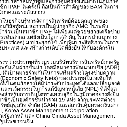
ารบริหารสินทรัพย์และการคุ้มครองเงินฝากในภูมิภาค
าชิก
IPAF
ในครั้งนี้ ถือเป็นก้าวสำคัญของ
BAM
ในการ
ูมิภาคและระดับสากล
ำในธุรกิจบริหารจัดการสินทรัพย์ด้อยคุณภาพของ
่อนวิสัยทัศน์และการเป็นผู้นำธุรกิจ
AMC
ในระดับ
เข้าร่วมเป็นสมาชิก
IPAF
ไม่เพียงแต่ช่วยขยายเครือข่าย
ระดับสากล แต่ยังเป็นโอกาสสำคัญในการนำแนวทาง
 Practices)
มาประยุกต์ใช้ เพื่อเพิ่มประสิทธิภาพในการ
งประเทศ และสร้างการเติบโตที่ยั่งยืนให้กับองค์กรใน
ะหว่างประเทศที่รวบรวมบริษัทบริหารสินทรัพย์ภาครัฐ
ะกันเงินฝากชั้นนำ โดยมีธนาคารพัฒนาเอเชีย (
ADB)
ายใต้เป้าหมายร่วมกันในการเสริมสร้างโครงข่ายความ
(
Economic Safety Nets)
ของประเทศในเอเชียให้
าที่เป็นศูนย์กลางให้ผู้นำระดับประเทศได้แลกเปลี่ยนองค์
ิ และนวัตกรรมในการแก้ปัญหาหนี้เสีย (
NPL)
ที่ดีที่สุด
่นคงสำหรับการเติบโตทางเศรษฐกิจในภูมิภาคอย่างยั่งยืน
มาชิกเป็นองค์กรชั้นนำรวม
19
แห่ง จากประเทศต่างๆ
ัพย์สุขุมวิท จำกัด (
SAM)
และสถาบันคุ้มครองเงินฝาก
ย
, Korea Asset Management Corporation
รัฐเกาหลี และ
China Cinda Asset Management
ัฐประชาชนจีน