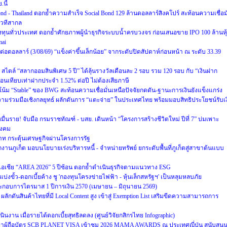
นี้
ond - Thailand ตอกย้ำความสำเร็จ Social Bond 129 ล้านดอลลาร์สิงคโปร์ สะท้อนความเชื่อมั
เวทีสากล
งทุนทั่วประเทศ ตอกย้ำศักยภาพผู้นำธุรกิจระบบน้ำครบวงจร ก่อนเสนอขาย IPO 100 ล้านหุ
mai
าทต่อดอลลาร์ (3/08/69) “แข็งค่าขึ้นเล็กน้อย” จากระดับปิดสัปดาห์ก่อนหน้า ณ ระดับ 33.39
ตล์ “สลากออมสินพิเศษ 5 ปี” ได้ลุ้นรางวัลเดือนละ 2 รอบ รวม 120 รอบ กับ “เงินฝาก
ดือนเทียบเท่าฝากประจำ 1.52% ต่อปี ไม่ต้องเสียภาษี
น้ม “Stable” ของ BWG สะท้อนความเชื่อมั่นเหนือปัจจัยกดดัน-ฐานะการเงินยังแข็งแกร่ง
ความร่วมมือเชิงกลยุทธ์ ผลักดันการ “แตะจ่าย” ในประเทศไทย พร้อมมอบสิทธิประโยชน์รับเง
มื่นราย! จับมือ กรมราชทัณฑ์ - บสย. เดินหน้า “โครงการสร้างชีวิตใหม่ ปีที่ 7” บ่มเพาะ
สังคม
บาท กระตุ้นเศรษฐกิจผ่านโครงการรัฐ
กงานภูเก็ต มอบนโยบายเร่งบริหารหนี้ - จำหน่ายทรัพย์ ยกระดับพื้นที่ภูเก็ตสู่สาขาต้นแบบ
ับเอเชีย “AREA 2026” 5 ปีซ้อน ตอกย้ำดำเนินธุรกิจตามแนวทาง ESG
บ่งขั้ว-ดอกเบี้ยค้าง ชู 'กองทุนโครงข่ายไฟฟ้า - หุ้นเล็กสหรัฐฯ' เป็นหลุมหลบภัย
กอบการไตรมาส 1 ปีการเงิน 2570 (เมษายน – มิถุนายน 2569)
ลักดันสินค้าไทยที่มี Local Content สูง เข้าสู่ Exemption List เสริมขีดความสามารถการ
งาน เมื่อรายได้ดอกเบี้ยสุทธิลดลง (ศูนย์วิจัยกสิกรไทย Infographic)
พาผู้ถือบัตร SCB PLANET VISA เข้าชม 2026 MAMA AWARDS ณ ประเทศญี่ปุ่น สนับสนุ