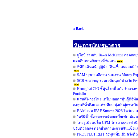
« Back
หุ้น/การเงิน/ธนาคาร
ยูโอบี ร่วมกับ Baker McKenzie ถอดกลยุ
แผนสืบทอดกิจการที่ชัดเจน
ทีทีบี เดินหน้าสู่ผู้นำ “สินเชื่อคนผ่
SAM บุกภาคอีสาน ร่วมงาน Money Expo
SCB Academy ร่วมเวทีมนุษย์ต่างวัย Fe
Krungthai CIO ชี้หุ้นโลกฟื้นตัว รับแรงห
Portfolio
แสนสิริ-กรุงไทย เตรียมออก “หุ้นกู้ดิจิท
ลงทุนที่ทั่วถึงและเท่าเทียม มุ่งมั่นสู่การเ
BAM ร่วม IPAF Summit 2026 โชว์ความสำ
"ทรีนีตี้" ชี้คาดการณ์ดอกเบี้ยเฟด-พั
ไทยยูเนี่ยนปลื้ม GPM ไตรมาสสองทำนิวไ
ปรับตัวลดลง ตอกย้ำสถานะการเงินแข็งแก
PROSPECT REIT ลงทุนเพิ่มเติมครั้งที