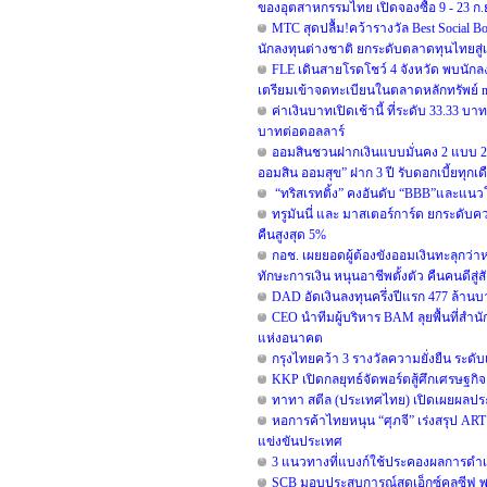
ของอุตสาหกรรมไทย เปิดจองซื้อ 9 - 23 ก.ย.
MTC สุดปลื้ม!คว้ารางวัล Best Social B
นักลงทุนต่างชาติ ยกระดับตลาดทุนไทยสู่
FLE เดินสายโรดโชว์ 4 จังหวัด พบนักล
เตรียมเข้าจดทะเบียนในตลาดหลักทรัพย์ 
ค่าเงินบาทเปิดเช้านี้ ที่ระดับ 33.33 บ
บาทต่อดอลลาร์
ออมสินชวนฝากเงินแบบมั่นคง 2 แบบ 2 สไ
ออมสิน ออมสุข” ฝาก 3 ปี รับดอกเบี้ยทุกเ
“ทริสเรทติ้ง” คงอันดับ “BBB”และแนวโ
ทรูมันนี่ และ มาสเตอร์การ์ด ยกระดับ
คืนสูงสุด 5%
กอช. เผยยอดผู้ต้องขังออมเงินทะลุกว่าห
ทักษะการเงิน หนุนอาชีพตั้งตัว คืนคนดีสู่
DAD อัดเงินลงทุนครึ่งปีแรก 477 ล้าน
CEO นำทีมผู้บริหาร BAM ลุยพื้นที่สำนั
แห่งอนาคต
กรุงไทยคว้า 3 รางวัลความยั่งยืน ระด
KKP เปิดกลยุทธ์จัดพอร์ตสู้ศึกเศรษฐกิจแ
ทาทา สตีล (ประเทศไทย) เปิดเผยผลประ
หอการค้าไทยหนุน “ศุภจี” เร่งสรุป ART ผ
แข่งขันประเทศ
3 แนวทางที่แบงก์ใช้ประคองผลการดำเนิน
SCB มอบประสบการณ์สุดเอ็กซ์คลูซีฟ 