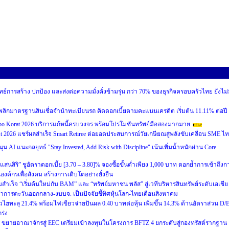
ทธ์การสร้าง ปกป้อง และส่งต่อความมั่งคั่งข้ามรุ่น กว่า 70% ของธุรกิจครอบครัวไทย ยังไม่
อนดี” พลิกมาตรฐานสินเชื่อจำนำทะเบียนรถ คิดดอกเบี้ยตามคะแนนเครดิต เริ่มต้น 11.11% ต่อปี
 Korat 2026 บริการแก้หนี้ครบวงจร พร้อมโปรโมชันทรัพย์มือสองมากมาย
st 2026 แชร์ผลสำเร็จ Smart Retiree ต่อยอดประสบการณ์วัยเกษียณสู่พลังขับเคลื่อน SME ไ
นุน AI แนะกลยุทธ์ "Stay Invested, Add Risk with Discipline" เน้นเพิ่มน้ำหนักผ่าน Core
ัลแสนสิริ” ชูอัตราดอกเบี้ย [3.70 – 3.80]% จองซื้อขั้นต่ำเพียง 1,000 บาท ตอกย้ำการเข้าถึงก
ป็นองค์กรเพื่อสังคม สร้างการเติบโตอย่างยั่งยืน
เร็จ “เริ่มต้นใหม่กับ BAM” และ “ทรัพย์มหาชน พลัส” สู่เวทีบริหารสินทรัพย์ระดับเอเชีย
ฒนาการตะวันออกกลาง-งบบจ. เป็นปัจจัยชี้ทิศหุ้นโลก-ไทยเดือนสิงหาคม
ฮทะลุ 21.4% พร้อมไฟเขียวจ่ายปันผล 0.40 บาทต่อหุ้น เพิ่มขึ้น 14.3% ด้านอัตราส่วน D/
ร่ง
่ 5 ขยายอาณาจักรสู่ EEC เตรียมเข้าลงทุนในโครงการ BFTZ 4 ยกระดับสู่กองทรัสต์รากฐาน