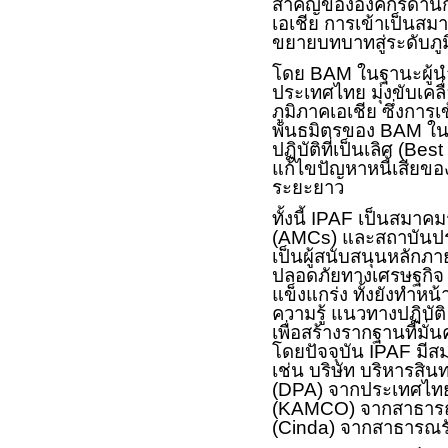
สำคัญขององค์กรด้านก
เอเชีย การเข้าเป็นสม
ขยายบทบาทสู่ระดับภ
โดย
BAM
ในฐานะผู้น
ประเทศไทย มุ่งขับเคลื
ภูมิภาคเอเชีย ซึ่งการ
พันธมิตรของ
BAM
ใน
ปฏิบัติที่เป็นเลิศ (
Best
แก้ไขปัญหาหนี้เสียขอ
ระยะยาว
ทั้งนี้
IPAF
เป็นสมาคมร
(
AMCs)
และสถาบันปร
เป็นผู้สนับสนุนหลักภ
ปลอดภัยทางเศรษฐกิจ 
แข็งแกร่ง ทั้งยังทำหน้
ความรู้ แนวทางปฏิบัต
เพื่อสร้างรากฐานที่มั
โดยปัจจุบัน
IPAF
มีส
เช่น บริษัท บริหารสินทร
(
DPA)
จากประเทศไท
(KAMCO)
จากสาธารณ
(Cinda)
จากสาธารณร