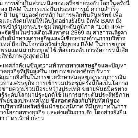
ม การเข้าเป็นส่วนหนึ่งของเครือข่ายระดับโลกในครั้งนี้
ของ
BAM
ในการแบ่งปันประสบการณ์ ความสำเร็จ
7
ปี ในฐานะองค์กรหลักในการพลิกฟื้นสินทรัพย์ เพื่อ
จและสังคมไทยให้เติบโตอย่างยั่งยืน อีกทั้ง
BAM
ยัง
รเข้าร่วมงานประชุมใหญ่ระดับภูมิภาค "
10th IPAF
จะจัดขึ้นในช่วงเดือนสิงหาคม
2569
ณ สาธารณรัฐคา
ือกับผู้นำทางเศรษฐกิจและผู้เชี่ยวชาญด้านการบริหาร
เทศ ถือเป็นโอกาสครั้งสำคัญของ
BAM
ในการขยาย
มพรมแดนมาประยุกต์ใช้เพื่อยกระดับการจัดการหนี้เสีย
สิทธิภาพสูงสุดต่อไป
ระเทศกำลังเผชิญความท้าทายทางเศรษฐกิจและปัญหา
คธุรกิจที่เพิ่มสูงขึ้น บทบาทขององค์กรบริหาร
คัญมากยิ่งขึ้นในการช่วยรักษาสมดุลของระบบการเงิน
วทางเศรษฐกิจ การเข้าร่วมประชุมครั้งนี้ถือเป็นโอกาส
อข่ายความร่วมมือระหว่างประเทศ ขยายพันธมิตรทาง
มรู้ระดับโลกมาประยุกต์ใช้ในการยกระดับประสิทธิภาพ
ัพย์ของประเทศไทย ซึ่งสอดคล้องกับวิสัยทัศน์ของ
รบริหารสินทรัพย์ชั้นนำของภูมิภาค ที่มีบทบาทในการ
้างโอกาสทางธุรกิจ และส่งเสริมการเติบโตอย่างยั่งยืน
ว” ดร.รักษ์ กล่าว