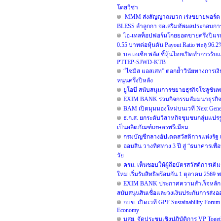
โดยวีซ่า
MMM ส่งสัญญาณบวก เร่งขยายพอร์ต รอ
BLESS ลำลูกกา จ่อเสริมทัพผลประกอบการ
ไอ-เทลท็อปฟอร์มโกยยอดขายครึ่งปีแรก 
0.55 บาทต่อหุ้นดัน Payout Ratio ทะลุ 96.2
บล.เอเซีย พลัส ชี้หุ้นไทยเปิดทำการรับแ
PTTEP-SJWD-KTB
“ไซมิส แอสเสท” ตอกย้ำวินัยทางการเงิ
หนุนครึ่งปีหลัง
ยูโอบี สนับสนุนการขยายธุรกิจโซลูชันพ
EXIM BANK ร่วมกิจกรรมสัมมนาธุรกิ
BAM เปิดมุมมองใหม่บนเวที Next Generat
ธ.ก.ส. ยกระดับวิสาหกิจชุมชนกลุ่มแปรร
เป็นผลิตภัณฑ์เกษตรพรีเมียม
กรมบัญชีกลางอัปเดตสวัสดิการแห่งรัฐ 
ออมสิน วางทิศทาง 3 ปี สู่ “ธนาคารเพื่
วัย
ครม. เห็นชอบให้ผู้ถือบัตรสวัสดิการเดิม
ใหม่ เริ่มรับสิทธิพร้อมกัน 1 ตุลาคม 2
EXIM BANK ประกาศความสำเร็จหลักสูตร E
สนับสนุนสินเชื่อและวงเงินประกันการส่ง
กบข. เปิดเวที GPF Sustainability For
Economy
บสย. จัดประชุมเชิงปฏิบัติการ VP Togethe