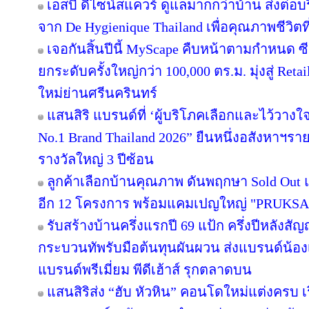
เอสบี ดีไซน์สแควร์ ดูแลมากกว่าบ้าน ส่งต่
จาก De Hygienique Thailand เพื่อคุณภาพชีวิ
เจอกันสิ้นปีนี้ MyScape คืบหน้าตามกำหนด 
ยกระดับครั้งใหญ่กว่า 100,000 ตร.ม. มุ่งสู่ Reta
ใหม่ย่านศรีนครินทร์
แสนสิริ แบรนด์ที่ ‘ผู้บริโภคเลือกและไว้วางใ
No.1 Brand Thailand 2026” ยืนหนึ่งอสังหาฯ
รางวัลใหญ่ 3 ปีซ้อน
ลูกค้าเลือกบ้านคุณภาพ ดันพฤกษา Sold Out แ
อีก 12 โครงการ พร้อมแคมเปญใหญ่ "PRUKS
รับสร้างบ้านครึ่งแรกปี 69 แป้ก ครึ่งปีหลังสัญ
กระบวนทัพรับมือต้นทุนผันผวน ส่งแบรนด์น้อง
แบรนด์พรีเมี่ยม พีดีเฮ้าส์ รุกตลาดบน
แสนสิริส่ง “ฮับ หัวหิน” คอนโดใหม่แต่งครบ เร