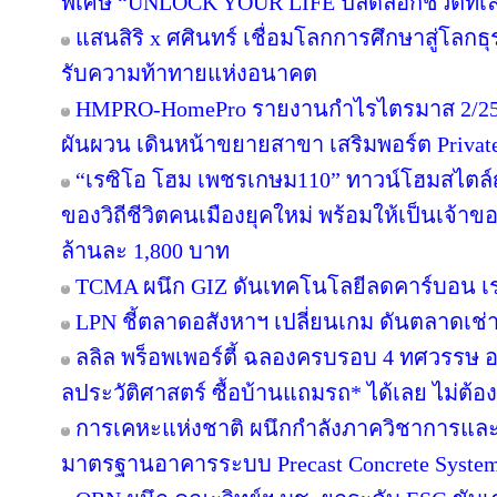
พิเศษ “UNLOCK YOUR LIFE ปลดล็อกชีวิตที่เล
แสนสิริ x ศศินทร์ เชื่อมโลกการศึกษาสู่โลกธุร
รับความท้าทายแห่งอนาคต
HMPRO-HomePro รายงานกำไรไตรมาส 2/256
ผันผวน เดินหน้าขยายสาขา เสริมพอร์ต Private B
“เรซิโอ โฮม เพชรเกษม110” ทาวน์โฮมสไตล์ญี
ของวิถีชีวิตคนเมืองยุคใหม่ พร้อมให้เป็นเจ้าของ
ล้านละ 1,800 บาท
TCMA ผนึก GIZ ดันเทคโนโลยีลดคาร์บอน เร่ง
LPN ชี้ตลาดอสังหาฯ เปลี่ยนเกม ดันตลาดเช่า
ลลิล พร็อพเพอร์ตี้ ฉลองครบรอบ 4 ทศวรรษ อย
ลประวัติศาสตร์ ซื้อบ้านแถมรถ* ได้เลย ไม่ต้อง
การเคหะแห่งชาติ ผนึกกำลังภาควิชาการและ
มาตรฐานอาคารระบบ Precast Concrete Syste