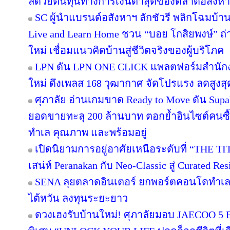
ลด้วยต้นทุนทางการเงินต่ำสุดของตลาดอสังห
SC ผู้นำแบรนด์อสังหาฯ ลักชัวรี พลิกโฉมบ้านเ
Live and Learn Home ชวน “บอย โกสิยพงษ์” ถ่า
ใหม่ เชื่อมแนวคิดบ้านสู่ชีวิตจริงของผู้บริโภค
LPN ดัน LPN ONE CLICK แพลตฟอร์มสำนักง
ใหม่ ดึงเพลส 168 วุฒากาศ จัดโปรแรง ลดสูงสุ
ศุภาลัย อ่านเกมขาด Ready to Move ดัน Supa
ยอดขายทะลุ 200 ล้านบาท ตอกย้ำอินไซต์คนซื้อย
ทำเล คุณภาพ และพร้อมอยู่
เปิดนิยามการอยู่อาศัยเหนือระดับที่ “THE T
เสน่ห์ Peranakan กับ Neo-Classic สู่ Curated 
SENA ลุยตลาดอินเตอร์ ยกพอร์ตคอนโดทำเล
ไต้หวัน ลงทุนระยะยาว
ดวงเฮงรับบ้านใหม่! ศุภาลัยมอบ JAECOO 5 E