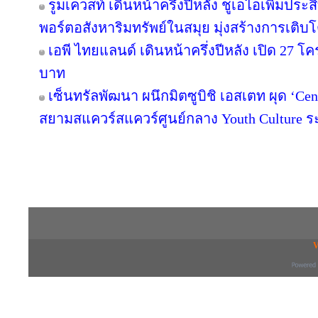
รูมเควสท์ เดินหน้าครึ่งปีหลัง ชูเอไอเพิ่มปร
พอร์ตอสังหาริมทรัพย์ในสมุย มุ่งสร้างการเ
เอพี ไทยแลนด์ เดินหน้าครึ่งปีหลัง เปิด 27 โ
บาท
เซ็นทรัลพัฒนา ผนึกมิตซูบิชิ เอสเตท ผุด ‘C
สยามสแควร์สแควร์ศูนย์กลาง Youth Culture ร
Copyright © 2016 inTV co.,Ltd. All Right
V