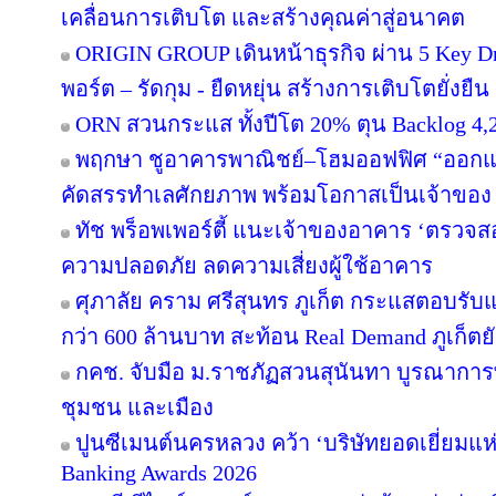
เคลื่อนการเติบโต และสร้างคุณค่าสู่อนาคต
ORIGIN GROUP เดินหน้าธุรกิจ ผ่าน 5 Key Dr
พอร์ต – รัดกุม - ยืดหยุ่น สร้างการเติบโตยั่งยืน
ORN สวนกระแส ทั้งปีโต 20% ตุน Backlog 4,2
พฤกษา ชูอาคารพาณิชย์–โฮมออฟฟิศ “ออกแบบเพ
คัดสรรทำเลศักยภาพ พร้อมโอกาสเป็นเจ้าของ
ทัช พร็อพเพอร์ตี้ แนะเจ้าของอาคาร ‘ตรว
ความปลอดภัย ลดความเสี่ยงผู้ใช้อาคาร
ศุภาลัย คราม ศรีสุนทร ภูเก็ต กระแสตอบรับ
กว่า 600 ล้านบาท สะท้อน Real Demand ภูเก็ตย
กคช. จับมือ ม.ราชภัฏสวนสุนันทา บูรณาการพ
ชุมชน และเมือง
ปูนซีเมนต์นครหลวง คว้า ‘บริษัทยอดเยี่ยมแห
Banking Awards 2026