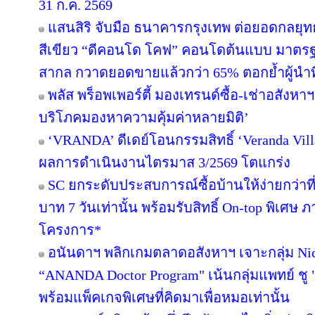
31 ก.ค. 2569
แสนสิริ จับมือ ธนาคารกรุงเทพ ต่อยอดกลยุทธ์คว
สีเขียว “ดีคอนโด โคฟ” คอนโดต้นแบบ มาตร
สากล กวาดยอดขายแล้วกว่า 65% ตอกย้ำผู้นำที่ไ
พลัส พร็อพเพอร์ตี้ มองเทรนด์ซื้อ-เช่าอสังหาฯ 
บริโภคมองหาความคุ้มค่าหลายมิติ’
‘VRANDA’ ดีเดย์โอนกรรมสิทธิ์ ‘Veranda Villas
ผลการดำเนินงานไตรมาส 3/2569 โตแกร่ง
SC ยกระดับประสบการณ์ซื้อบ้านให้ง่ายกว่าที
บาท 7 วันเท่านั้น พร้อมรับสิทธิ์ On-top พิเศษ
โครงการ*
อนันดาฯ พลิกเกมตลาดอสังหาฯ เจาะกลุ่ม Niche
“ANANDA Doctor Program" เน้นกลุ่มแพทย์ ชู 
พร้อมแพ็คเกจพิเศษที่คิดมาเพื่อหมอเท่านั้น