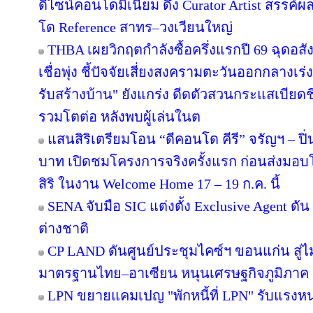
ดีไซน์คอนโดมิเนียม ดึง Curator Artist สรรค
โด Reference สาทร–วงเวียนใหญ่
THBA เผยวิกฤตกำลังซื้อครึ่งแรกปี 69 ฉุดอสั
เชื่อพุ่ง ชี้ปัจจัยเสี่ยงสงครามตะวันออกกลางเ
รับสร้างบ้าน" ยังแกร่ง ดีดตัวสวนกระแสเบียดชิ
รวมโตต่อ หลังพบผู้เล่นในต
แสนสิริเตรียมโอน “ดีคอนโด คีรี” จรัญฯ – ปิ่
บาท เปิดชมโครงการจริงครั้งแรก ก่อนส่ง
สิริ ในงาน Welcome Home 17 – 19 ก.ค. นี้
SENA จับมือ SIC แต่งตั้ง Exclusive Agent ดั
ต่างชาติ
CP LAND ดันศูนย์ประชุมไคซ์ฯ ขอนแก่น สู่ไม
มาตรฐานไทย–อาเซียน หนุนเศรษฐกิจภูมิภาค
LPN ขยายแคมเปญ "พักหนี้ที่ LPN" รับแรงหน