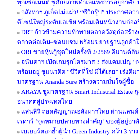
ทุกเซกเมนต์ ชูศักยภาพทำเลแห่งการอยู่อาศัย
อสังหาฯ ภูเก็ตไม่แผ่ว! “ซีวีกรุ๊ป” ประกาศค
ดีไซน์ใหญ่ระดับเอเชีย พร้อมเดินหน้างานก่อสร
DRT ก้าวข้ามความท้าทายตลาดวัสดุก่อสร้างครึ
ตลาดต่อเติม–ซ่อมแซม พร้อมขยายฐานลูกค้าใ
ORI ขายหุ้นกู้ชุดใหม่ครั้งที่ 2/2569 ดีมานด์ล
อนันดาฯ เปิดเกมรุกไตรมาส 3 ส่งแคมเปญ 
พร้อมอยู่ ชูแนวคิด “ชีวิตที่ใช่ มีได้เลย” เร่
มาตรฐาน Ananda Sure สร้างความมั่นใจผู้ซื้อ
ARAYA ชูมาตรฐาน Smart Industrial Estate 
อนาคตสู่ประเทศไทย
แสนสิริ ถอดสัญญาณอสังหาฯไทย ผ่านแลนด์สเ
เรดาร์ ‘จุดหมายปลายทางสำคัญ’ ของผู้อยู่อาศ
เบเยอร์ตอกย้ำผู้นำ Green Industry คว้า 3 ร