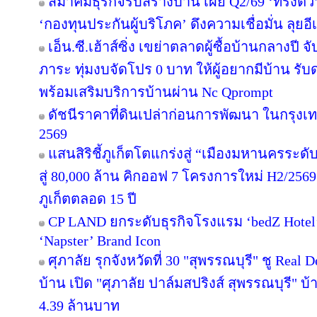
สมาคมธุรกิจรับสร้างบ้าน เผย Q2/69 ‘ทรงตัว
‘กองทุนประกันผู้บริโภค’ ดึงความเชื่อมั่น ลุยอ
เอ็น.ซี.เฮ้าส์ซิ่ง เขย่าตลาดผู้ซื้อบ้านกลางป
ภาระ ทุ่มงบจัดโปร 0 บาท ให้ผู้อยากมีบ้าน รับ
พร้อมเสริมบริการบ้านผ่าน Nc Qprompt
ดัชนีราคาที่ดินเปล่าก่อนการพัฒนา ในกรุงเ
2569
แสนสิริชี้ภูเก็ตโตแกร่งสู่ “เมืองมหานครระ
สู่ 80,000 ล้าน คิกออฟ 7 โครงการใหม่ H2/2569
ภูเก็ตตลอด 15 ปี
CP LAND ยกระดับธุรกิจโรงแรม ‘bedZ Hotel’ ช
‘Napster’ Brand Icon
ศุภาลัย รุกจังหวัดที่ 30 "สุพรรณบุรี" ชู Rea
บ้าน เปิด "ศุภาลัย ปาล์มสปริงส์ สุพรรณบุรี" บ้า
4.39 ล้านบาท