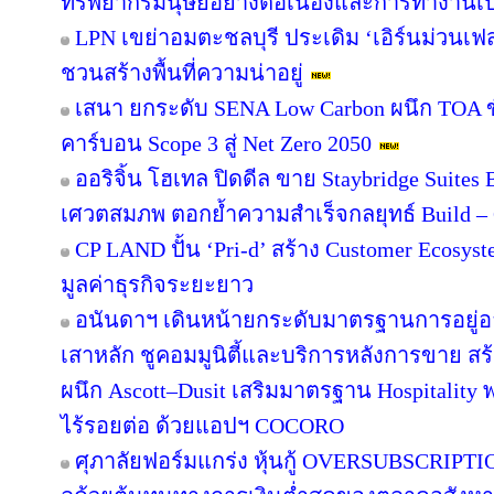
ทรัพยากรมนุษย์อย่างต่อเนื่องและการทำงานเป
LPN เขย่าอมตะชลบุรี ประเดิม ‘เอิร์นม่วนเฟส’
ชวนสร้างพื้นที่ความน่าอยู่
เสนา ยกระดับ SENA Low Carbon ผนึก TOA ขั
คาร์บอน Scope 3 สู่ Net Zero 2050
ออริจิ้น โฮเทล ปิดดีล ขาย Staybridge Suite
เศวตสมภพ ตอกย้ำความสำเร็จกลยุทธ์ Build – O
CP LAND ปั้น ‘Pri-d’ สร้าง Customer Ecosys
มูลค่าธุรกิจระยะยาว
อนันดาฯ เดินหน้ายกระดับมาตรฐานการอยู่
เสาหลัก ชูคอมมูนิตี้และบริการหลังการขาย สร
ผนึก Ascott–Dusit เสริมมาตรฐาน Hospitalit
ไร้รอยต่อ ด้วยแอปฯ COCORO
ศุภาลัยฟอร์มแกร่ง หุ้นกู้ OVERSUBSCRIPTION