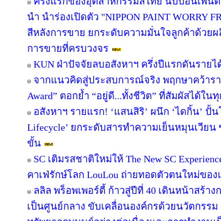
ครั้งแรกของอุตสาหกรรมสีไทย นิปปอนเพนต์ผน
นำ นำร่องเปิดตัว "NIPPON PAINT WORRY F
สีหลังการขาย ยกระดับความมั่นใจลูกค้าด้วย
การขายที่ครบวงจร
KUN ฝ่าปัจจัยลบอสังหาฯ ครึ่งปีแรกดันรายไ
จากแนวคิดสู่ประสบการณ์จริง พฤกษาคว้ารางว
Award” ตอกย้ำ “อยู่ดี...ทั้งชีวิต” ที่สัมผัสได้ในท
อสังหาฯ รายแรก! ‘แสนสิริ’ ผนึก ‘ไดกิ้น’ ปั้
Lifecycle’ ยกระดับสารทำความเย็นหมุนเวียน ขั
ขั้น
SC เติมรสชาติใหม่ให้ The New SC Experien
คาเฟ่รักษ์โลก LouLou ถ่ายทอดตัวตนใหม่ของแ
ลลิล พร็อพเพอร์ตี้ ก้าวสู่ปีที่ 40 เดินหน้าสร้า
เป็นศูนย์กลาง ขับเคลื่อนองค์กรด้วยนวัตกรร