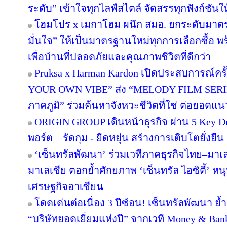
ระดับ” เข้าใจทุกไลฟ์สไตล์ จัดสรรทุกฟังก์ชันใ
โฮมโปร x เมกาโฮม ผนึก สมอ. ยกระดับมาตร
มั่นใจ” ให้เป็นมาตรฐานใหม่ทุกการเลือกซื้อ 
เพื่อบ้านที่ปลอดภัยและคุณภาพชีวิตที่ดีกว่า
Pruksa x Harman Kardon เปิดประสบการณ์คร
YOUR OWN VIBE” ส่ง “MELODY FILM SERIE
ภาคภูมิ” ร่วมค้นหาจังหวะชีวิตที่ใช่ ต่อยอดแนวคิด
ORIGIN GROUP เดินหน้าธุรกิจ ผ่าน 5 Key Dr
พอร์ต – รัดกุม - ยืดหยุ่น สร้างการเติบโตยั่งยืน
‘เซ็นทรัลพัฒนา’ ร่วมเวทีภาคธุรกิจไทย–มา
มาเลเซีย ตอกย้ำศักยภาพ ‘เซ็นทรัล ไอซิตี้’ 
เศรษฐกิจอาเซียน
โดดเด่นต่อเนื่อง 3 ปีซ้อน! เซ็นทรัลพัฒนา ย้
“บริษัทยอดเยี่ยมแห่งปี” จากเวที Money & Ban