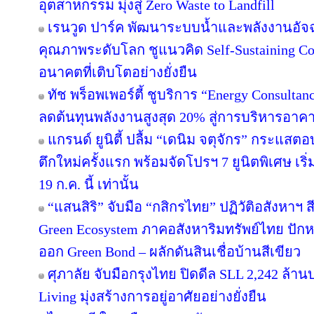
อุตสาหกรรม มุ่งสู่ Zero Waste to Landfill
เรนวูด ปาร์ค พัฒนาระบบน้ำและพลังงานอัจฉ
คุณภาพระดับโลก ชูแนวคิด Self-Sustaining 
อนาคตที่เติบโตอย่างยั่งยืน
ทัช พร็อพเพอร์ตี้ ชูบริการ “Energy Consulta
ลดต้นทุนพลังงานสูงสุด 20% สู่การบริหารอาคาร
แกรนด์ ยูนิตี้ ปลื้ม “เดนิม จตุจักร” กระแสต
ตึกใหม่ครั้งแรก พร้อมจัดโปรฯ 7 ยูนิตพิเศษ เริ่
19 ก.ค. นี้ เท่านั้น
“แสนสิริ” จับมือ “กสิกรไทย” ปฏิวัติอสังหาฯ 
Green Ecosystem ภาคอสังหาริมทรัพย์ไทย ปักห
ออก Green Bond – ผลักดันสินเชื่อบ้านสีเขียว
ศุภาลัย จับมือกรุงไทย ปิดดีล SLL 2,242 ล้า
Living มุ่งสร้างการอยู่อาศัยอย่างยั่งยืน