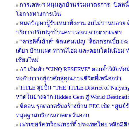
การเคหะฯ หนุนลูกบ้านร่วมมาตรการ "ปิดหนี้ไ
โอกาสทางการเงิน
หมดปัญหาผู้รับเหมาทิ้งงาน งบไม่บานปลาย ด
บริการปรับปรุงบ้านครบวงจร จากตราเพชร
“ควอลิตี้เฮ้าส์” จัดแคมเปญ “ล็อกดอกเบี้ย 0
เดี่ยว บ้านแฝด ทาวน์โฮม และคอนโดมิเนียม 
เชียงใหม่
A5 เปิดตัว "CINQ RESERVE" ตอกย้ำวิสัยทัศน์
ระดับการอยู่อาศัยสู่คุณภาพชีวิตที่เหนือกว่า
TITLE ลุยปั้น "THE TITLE District of Naiyan
หาดในยางจาก Hidden Gem สู่ World Destinati
ซีคอน รุกตลาดรับสร้างบ้าน EEC เปิด “ศูนย์
หมุดฐานบริการภาคตะวันออก
เฟรเซอร์ส พร็อพเพอร์ตี้ ประเทศไทย พลิกมิติก