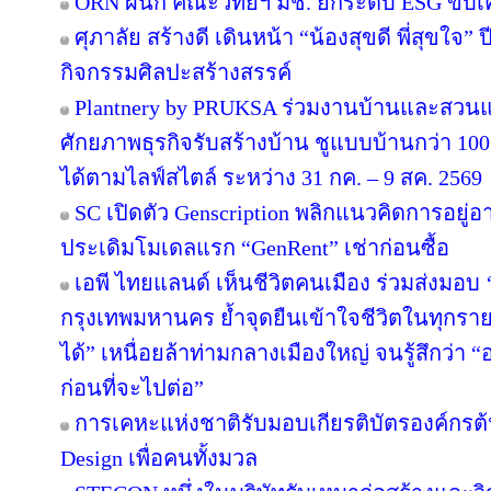
ORN ผนึก คณะวิทย์ฯ มช. ยกระดับ ESG ขับเคล
ศุภาลัย สร้างดี เดินหน้า “น้องสุขดี พี่สุขใจ”
กิจกรรมศิลปะสร้างสรรค์
Plantnery by PRUKSA ร่วมงานบ้านและสวนแฟ
ศักยภาพธุรกิจรับสร้างบ้าน ชูแบบบ้านกว่า 100 
ได้ตามไลฟ์สไตล์ ระหว่าง 31 กค. – 9 สค. 2569
SC เปิดตัว Genscription พลิกแนวคิดการอยู่
ประเดิมโมเดลแรก “GenRent” เช่าก่อนซื้อ
เอพี ไทยแลนด์ เห็นชีวิตคนเมือง ร่วมส่งมอบ ‘เก
กรุงเทพมหานคร ย้ำจุดยืนเข้าใจชีวิตในทุกรายละเ
ได้” เหนื่อยล้าท่ามกลางเมืองใหญ่ จนรู้สึกว่า “อ
ก่อนที่จะไปต่อ”
การเคหะแห่งชาติรับมอบเกียรติบัตรองค์กรต้
Design เพื่อคนทั้งมวล