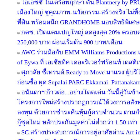
ไอเอชซี ในเครือพฤกษา ดัน Plantnery by PRU
เมืองใหญ่ ชูคุณภาพ-นวัตกรรม-สร้างจริง ไม่ทิ
ที่ดิน พร้อมผนึก GRANDHOME มอบสิทธิพิเศษ
กคช. เปิดแคมเปญใหญ่ ลดสูงสุด 20% ครอบคล
250,000 บาท ผ่อนเริ่มต้น 900 บาท/เดือน
AWC ร่วมมือกับ EMM Williams Productions เต
of Eywa ที่ เอเชียทีค เดอะริเวอร์ฟร้อนท์ เดสติเ
ศุภาลัย ชี้เทรนด์ Ready to Move มาแรง ผู้บร
ก่อนซื้อ ผุด Supalai PARC Ekkamai–Pattanaka
อนันดาฯ ก้าวต่อ...อย่างโดดเด่น วันนี้สู่วันข
โครงการใหม่สร้างปรากฏการณ์ให้วงการอสังห
ลงทุน ด้วยการชำระคืนหุ้นกู้ครบจำนวน ตาม
กู้ชุดใหม่ หลักประกันมูลค่าไม่ต่ำกว่า 1.50 เท่า
SC สร้างประสบการณ์การอยู่อาศัยผ่าน Art in