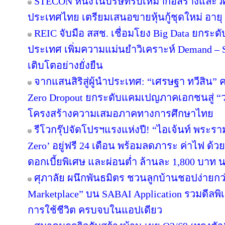
STECON หนึ่งในบริษัทรับเหมาก่อสร้างและ
ประเทศไทย เตรียมเสนอขายหุ้นกู้ชุดใหม่ อายุ 3
REIC จับมือ สสช. เชื่อมโยง Big Data ยกระด
ประเทศ เพิ่มความแม่นยำวิเคราะห์ Demand – S
เติบโตอย่างยั่งยืน
จากแสนสิริสู่ผู้นำประเทศ: “เศรษฐา ทวีสิน” ค
Zero Dropout ยกระดับแคมเปญภาคเอกชนสู่ “
โครงสร้างความเสมอภาคทางการศึกษาไทย
รีโวกรุ๊ปจัดโปรฯแรงแห่งปี! “ไอเจ้นท์ พระร
Zero’ อยู่ฟรี 24 เดือน พร้อมลดภาระ ค่าไฟ ด้ว
ดอกเบี้ยพิเศษ และผ่อนต่ำ ล้านละ 1,800 บาท 
ศุภาลัย ผนึกพันธมิตร ชวนลูกบ้านชอปง่ายกว่า
Marketplace” บน SABAI Application รวมดีลพิ
การใช้ชีวิต ครบจบในแอปเดียว