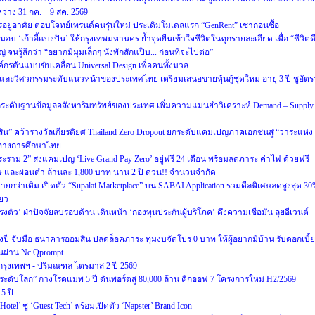
ว่าง 31 กค. – 9 สค. 2569
รอยู่อาศัย ตอบโจทย์เทรนด์คนรุ่นใหม่ ประเดิมโมเดลแรก “GenRent” เช่าก่อนซื้อ
มอบ ‘เก้าอี้แบ่งปัน’ ให้กรุงเทพมหานคร ย้ำจุดยืนเข้าใจชีวิตในทุกรายละเอียด เพื่อ “ชีวิตด
 จนรู้สึกว่า “อยากมีมุมเล็กๆ นั่งพักสักแป๊บ... ก่อนที่จะไปต่อ”
กรต้นแบบขับเคลื่อน Universal Design เพื่อคนทั้งมวล
และวิศวกรรมระดับแนวหน้าของประเทศไทย เตรียมเสนอขายหุ้นกู้ชุดใหม่ อายุ 3 ปี ชูอัตร
 ยกระดับฐานข้อมูลอสังหาริมทรัพย์ของประเทศ เพิ่มความแม่นยำวิเคราะห์ Demand – Supply
ีสิน” คว้ารางวัลเกียรติยศ Thailand Zero Dropout ยกระดับแคมเปญภาคเอกชนสู่ “วาระแห่ง
ทางการศึกษาไทย
พระราม 2” ส่งแคมเปญ ‘Live Grand Pay Zero’ อยู่ฟรี 24 เดือน พร้อมลดภาระ ค่าไฟ ด้วยฟรี
ศษ และผ่อนต่ำ ล้านละ 1,800 บาท นาน 2 ปี ด่วน!! จำนวนจำกัด
ายกว่าเดิม เปิดตัว “Supalai Marketplace” บน SABAI Application รวมดีลพิเศษลดสูงสุด 3
ียว
งตัว’ ฝ่าปัจจัยลบรอบด้าน เดินหน้า ‘กองทุนประกันผู้บริโภค’ ดึงความเชื่อมั่น ลุยอีเวนต์
นกลางปี จับมือ ธนาคารออมสิน ปลดล็อคภาระ ทุ่มงบจัดโปร 0 บาท ให้ผู้อยากมีบ้าน รับดอกเบี้ย
านผ่าน Nc Qprompt
กรุงเทพฯ - ปริมณฑล ไตรมาส 2 ปี 2569
ครระดับโลก” กางโรดแมพ 5 ปี ดันพอร์ตสู่ 80,000 ล้าน คิกออฟ 7 โครงการใหม่ H2/2569
5 ปี
el’ ชู ‘Guest Tech’ พร้อมเปิดตัว ‘Napster’ Brand Icon