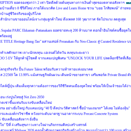
RIPTION ยอดจองพุ่งกว่า 2 เท่า ปิดดีลด้วยต้นทุนทางการเงินต่ำสุดของตลาดอสังหาฯ
ฉมบ้านเดี่ยว 8 ซีรีส์ใหม่ ภายใต้แนวคิด Live and Learn Home ชวน “บอย โกสิยพงษ์” ถ่ายท
บ้านสู่ชีวิตจริงของผู้บริโภค
นักงานขายออนไลน์เจาะกลุ่มลูกค้าใหม่ ดึงเพลส 168 วุฒากาศ จัดโปรแรง ลดสูงสุด
น Supalai PARC Ekkamai–Pattanakarn ยอดขายทะลุ 200 ล้านบาท ตอกย้ำอินไซต์คนซื้อยุคให
ร้อมอยู่
E TITLE Heritage Bang-Tao” ผสานเสน่ห์ Peranakan กับ Neo-Classic สู่ Curated Residence บ
ทำเลศักยภาพ เจาะนักลงทุน–เอเจนต์ไต้หวัน ลงทุนระยะยาว
OO 5 EV ให้ลูกค้าผู้โชคดี จากแคมเปญพิเศษ “UNLOCK YOUR LIFE ปลดล็อกชีวิตที่เลือ
่โลกธุรกิจจริง ปั้น Future Talent พร้อมรับความท้าทายแห่งอนาคต
2569 โต 13.99% แม้เศรษฐกิจผันผวน เดินหน้าขยายสาขา เสริมพอร์ต Private Brand ดั
ล์ญี่ปุ่น เติมเต็มทุกความต้องการของวิถีชีวิตคนเมืองยุคใหม่ พร้อมให้เป็นเจ้าของได้ง่า
 เร่งปูนไทยสู่ Net Zero 2050
ดเช่าขึ้นแท่นรับแรงขับเคลื่อนใหม่
ษ อย่างยิ่งใหญ่ กับแคมเปญ “40 ปี ดีลประวัติศาสตร์ ซื้อบ้านแถมรถ* ได้เลย ไม่ต้องลุ้น”
ารและองค์กรวิชาชีพ หวังยกระดับมาตรฐานอาคารระบบ Precast Concrete System
ับเคลื่อนอสังหาฯ ยั่งยืน
่สุขใจ” ปีที่ 4 เสริมสุขภาวะทางใจผ่านกิจกรรมศิลปะสร้างสรรค์
สวนแฟร์ Midyear 2026 ตอกย้ำศักยภาพธุรกิจรับสร้างบ้าน ชูแบบบ้านกว่า 100 แบบ สร้าง