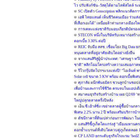
ไว ปรับฟังก์ชัน–วัสดุได้ตามไลฟ์สไตล์ ระห
SC เปิดตัว Genscription พลิกแนวคิดกา
เอพี ไทยแลนด์ เห็นชีวิตคนเมือง ร่วมส่ง
ที่เลือกเองได้” เหนื่อยล้าท่ามกลางเมืองใหญ่
การเคหะแห่งชาติรับมอบเกียรติบัตรองค์
STECON หนึ่งในบริษัทรับเหมาก่อสร้าง
ดอกเบี้ย 3.30% ต่อปี
REIC จับมือ สสช. เชื่อมโยง Big Data
หนุนตลาดที่อยู่อาศัยเติบโตอย่างยั่งยืน
จากแสนสิริสู่ผู้นำประเทศ: “เศรษฐา ทว
ชาติ” พลิกโฉมโครงสร้างความเสมอภาค
รีโวกรุ๊ปจัดโปรฯแรงแห่งปี! “ไอเจ้นท์ 
Solar cell ขนาด 5 KW พร้อม ดอกเบี้ยพิเ
ศุภาลัย ผนึกพันธมิตร ชวนลูกบ้านชอปง่
เพื่อบ้านและการใช้ชีวิต ครบจบในแอปเด
สมาคมธุรกิจรับสร้างบ้าน เผย Q2/69 ‘ทร
ใหญ่ปลุกตลาดครึ่งปีหลัง
เอ็น.ซี.เฮ้าส์ซิ่ง เขย่าตลาดผู้ซื้อบ้า
พิเศษ 2.2% นาน 2 ปี พร้อมเสริมบริการบ้
ดัชนีราคาที่ดินเปล่าก่อนการพัฒนา ใน
แสนสิริชี้ภูเก็ตโตแกร่งสู่ “เมืองมหาน
ตอกย้ำแบรนด์ที่เติบโตควบคู่ภูเก็ตตลอด 1
CP LAND ยกระดับธุรกิจโรงแรม ‘bedZ Hot