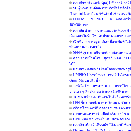
ศุภาลัยฟอร์มแกร่ง หุ้นกู้ OVERSUBSC
SC ผู้นำแบรนด์อสังหาฯ ลักชัวรี พลิกโ
“Live and Learn” เวอร์ชันใหม่ เชื่อมแนวคิด
LPN ดัน LPN ONE CLICK แพลตฟอร์มสำ
400,000 บาท
ศุภาลัย อ่านเกมขาด Ready to Move ดั
เลือกคอนโดที่ "ใช่" ทั้งทำเล คุณภาพ และพ
เปิดนิยามการอยู่อาศัยเหนือระดับที่ “TH
ทำเลทองคำแห่งภูเก็ต
SENA ลุยตลาดอินเตอร์ ยกพอร์ตคอนโด
ดวงเฮงรับบ้านใหม่! ศุภาลัยมอบ JAEC
ได้”
แสนสิริ x ศศินทร์ เชื่อมโลกการศึกษาสู
HMPRO-HomePro รายงานกำไรไตรมาส 2/
Gross Margin เพิ่มขึ้น
“เรซิโอ โฮม เพชรเกษม110” ทาวน์โฮมสไต
จ่ายเบา ๆ เริ่มต้นผ่อน ล้านละ 1,800 บาท
TCMA ผนึก GIZ ดันเทคโนโลยีลดคาร์บอน
LPN ชี้ตลาดอสังหาฯ เปลี่ยนเกม ดันตลา
ลลิล พร็อพเพอร์ตี้ ฉลองครบรอบ 4 ทศวรร
การเคหะแห่งชาติ ผนึกกำลังภาควิชาก
ORN ผนึก คณะวิทย์ฯ มช. ยกระดับ ESG ข
ศุภาลัย สร้างดี เดินหน้า “น้องสุขดี พี
Plantnery by PRUKSA ร่วมงานบ้านและ