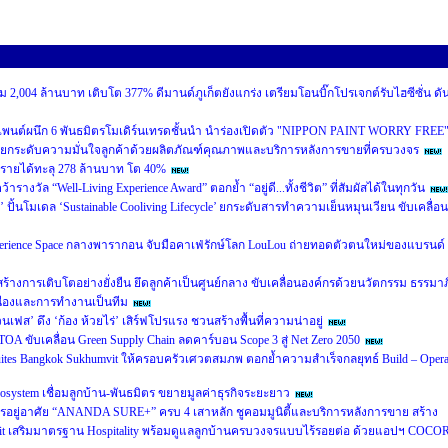
 2,004 ล้านบาท เติบโต 377% ดีมานด์ภูเก็ตยังแกร่ง เตรียมโอนบิ๊กโปรเจกต์รับไฮซีซั่น ดั
เพนต์ผนึก 6 พันธมิตรโมเดิร์นเทรดชั้นนำ นำร่องเปิดตัว "NIPPON PAINT WORRY FREE
ยกระดับความมั่นใจลูกค้าด้วยผลิตภัณฑ์คุณภาพและบริการหลังการขายที่ครบวงจร
นรายได้ทะลุ 278 ล้านบาท โต 40%
งวัล “Well-Living Experience Award” ตอกย้ำ “อยู่ดี...ทั้งชีวิต” ที่สัมผัสได้ในทุกวัน
’ ปั้นโมเดล ‘Sustainable Cooliving Lifecycle’ ยกระดับสารทำความเย็นหมุนเวียน ขับเคลื่อน
perience Space กลางพารากอน จับมือคาเฟ่รักษ์โลก LouLou ถ่ายทอดตัวตนใหม่ของแบรนด์
หน้าสร้างการเติบโตอย่างยั่งยืน ยึดลูกค้าเป็นศูนย์กลาง ขับเคลื่อนองค์กรด้วยนวัตกรรม ธรรมาภ
ื่องและการทำงานเป็นทีม
นเฟส’ ดึง ‘ก้อง ห้วยไร่’ เสิร์ฟโปรแรง ชวนสร้างพื้นที่ความน่าอยู่
A ขับเคลื่อน Green Supply Chain ลดคาร์บอน Scope 3 สู่ Net Zero 2050
 Suites Bangkok Sukhumvit ให้ครอบครัวเศวตสมภพ ตอกย้ำความสำเร็จกลยุทธ์ Build – Opera
cosystem เชื่อมลูกบ้าน-พันธมิตร ขยายมูลค่าธุรกิจระยะยาว
อยู่อาศัย “ANANDA SURE+” ครบ 4 เสาหลัก ชูคอมมูนิตี้และบริการหลังการขาย สร้าง
usit เสริมมาตรฐาน Hospitality พร้อมดูแลลูกบ้านครบวงจรแบบไร้รอยต่อ ด้วยแอปฯ COCO