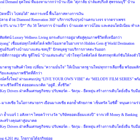
ู Real Demand ยุคใหม่ ที่มองหามากกว่าบ้าน เปิด "ศุภาลัย ปาล์มสปริงส์ สุพรรณบุรี" บ้าน
ท
ดหนี้ไว ไปต่อได้" ลดภาระหนี้ ฟื้นโอกาสทางการเงิน
ปลาย ด้วย Diamond Renovation 360° บริการปรับปรุงบ้านครบวงจร จากตราเพชร
บี้ย 0% นาน 3 ปี*” กับ 58 โครงการ บ้านเดี่ยว บ้านแฝด ทาวน์โฮม และคอนโดมิเนียม ทำเล
ทัศน์ Luxury Wellness Living ยกระดับการอยู่อาศัยสู่คุณภาพชีวิตที่เหนือกว่า
Naiyang" เชื่อมต่อทุกไลฟ์สไตล์ พลิกโฉมหาดในยางจาก Hidden Gem สู่ World Destination
“ศูนย์รับสร้างบ้านบางแสน-ชลบุรี” ปักหมุดฐานบริการภาคตะวันออก
มิติการอยู่อาศัย ชูดีไซน์ “บ้านเล่นระดับ” เข้าใจทุกไลฟ์สไตล์ จัดสรรทุกฟังก์ชันให้ลงตัว
าตรฐานสินค้าไทย เปลี่ยน “ความมั่นใจ” ให้เป็นมาตรฐานใหม่ทุกการเลือกซื้อ พร้อมผลั
ัยและคุณภาพชีวิตที่ดีกว่า
ารณ์ครั้งใหม่! ผ่านแคมเปญ “LIVE YOUR OWN VIBE” ส่ง “MELODY FILM SERIES” พร้
ชีวิตที่ใช่ ต่อยอดแนวคิด “อยู่ดี...ทั้งชีวิต”
 Drivers ฝ่าคลื่นเศรษฐกิจซบ ปรับพอร์ต – รัดกุม - ยืดหยุ่น สร้างการเติบโตยั่งยืน รับมือ
ย–มาเลเซีย ในโอกาสนายกฯ เยือนมาเลเซีย ตอกย้ำศักยภาพ ‘เซ็นทรัล ไอซิตี้’ หนุนความร่
ฒนา ย้ำเบอร์ 1 อสังหาฯ ไทยคว้ารางวัล “บริษัทยอดเยี่ยมแห่งปี” จากเวที Money & Banking
และสร้างคุณค่าสู่อนาคต
 Drivers ฝ่าคลื่นเศรษฐกิจซบ ปรับพอร์ต – รัดกุม - ยืดหยุ่น สร้างการเติบโตยั่งยืน รับมือ
g 4,261 ลบ. โกยรายได้ธุรกิจย่อย