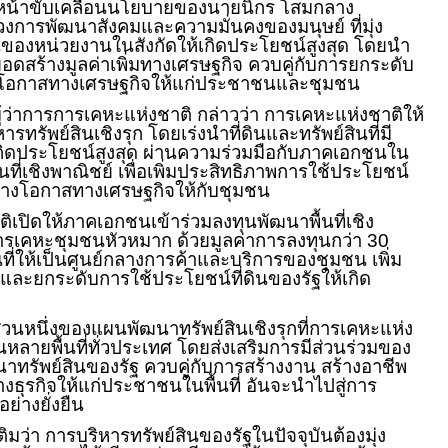
นหน้าขับเคลื่อนนโยบายของนายนิกร โสมกลาง
งการพัฒนาสังคมและความมั่นคงของมนุษย์ ที่มุ่ง
นของหน่วยงานในสังกัดให้เกิดประโยชน์สูงสุด โดยนำ
ยอดสร้างมูลค่าเพิ่มทางเศรษฐกิจ ควบคู่กับการยกระดับ
งโอกาสทางเศรษฐกิจให้แก่ประชาชนและชุมชน
ผู้ว่าการการเคหะแห่งชาติ กล่าวว่า การเคหะแห่งชาติให้
ทรัพย์สินเชิงรุก โดยเร่งนำที่ดินและทรัพย์สินที่มี
ิดประโยชน์สูงสุด ผ่านความร่วมมือกับภาคเอกชนใน
ี่เชิงพาณิชย์ เพื่อเพิ่มประสิทธิภาพการใช้ประโยชน์
ร้างโอกาสทางเศรษฐกิจให้กับชุมชน
ิเปิดให้ภาคเอกชนเข้าร่วมลงทุนพัฒนาพื้นที่เชิง
เคหะชุมชนหัวหมาก ด้วยมูลค่าการลงทุนกว่า 30
นที่ให้เป็นศูนย์กลางการค้าและบริการของชุมชน เพิ่ม
และยกระดับการใช้ประโยชน์ที่ดินของรัฐให้เกิด
่วนหนึ่งของแผนพัฒนาทรัพย์สินเชิงรุกที่การเคหะแห่ง
หลายพื้นที่ทั่วประเทศ โดยส่งเสริมการมีส่วนร่วมของ
รัพย์สินของรัฐ ควบคู่กับการสร้างงาน สร้างอาชีพ
ุรกิจให้แก่ประชาชนในพื้นที่ อันจะนำไปสู่การ
่างยั่งยืน
ติมว่า การบริหารทรัพย์สินของรัฐในปัจจุบันต้องมุ่ง