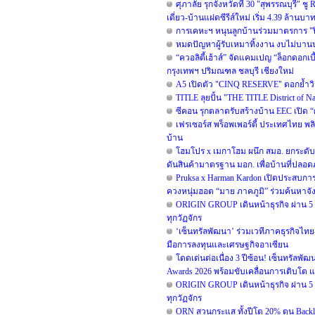
ศุภาลัย รุกจังหวัดที่ 30 "สุพรรณบุรี" ช
เดี่ยว-บ้านแฝดซีรีส์ใหม่ เริ่ม 4.39 ล้านบา
การเคหะฯ หนุนลูกบ้านร่วมมาตรการ "ปิ
หมดปัญหาผู้รับเหมาทิ้งงาน งบไม่บาน
“ควอลิตี้เฮ้าส์” จัดแคมเปญ “ล็อกดอกเ
กรุงเทพฯ ปริมณฑล ชลบุรี เชียงใหม่
A5 เปิดตัว "CINQ RESERVE" ตอกย้ำวิสัย
TITLE ลุยปั้น "THE TITLE District of 
ซีคอน รุกตลาดรับสร้างบ้าน EEC เปิด 
เฟรเซอร์ส พร็อพเพอร์ตี้ ประเทศไทย พลิก
บ้าน
โฮมโปร x เมกาโฮม ผนึก สมอ. ยกระดับม
ดันสินค้ามาตรฐาน มอก. เพื่อบ้านที่ปลอดภ
Pruksa x Harman Kardon เปิดประสบก
ควงหนุ่มฮอต “มาย ภาคภูมิ” ร่วมค้นหาจังหวะ
ORIGIN GROUP เดินหน้าธุรกิจ ผ่าน 5 Key
ทุกวัฏจักร
‘เซ็นทรัลพัฒนา’ ร่วมเวทีภาคธุรกิจไท
มือการลงทุนและเศรษฐกิจอาเซียน
โดดเด่นต่อเนื่อง 3 ปีซ้อน! เซ็นทรัลพั
Awards 2026 พร้อมขับเคลื่อนการเติบโต 
ORIGIN GROUP เดินหน้าธุรกิจ ผ่าน 5 Key
ทุกวัฏจักร
ORN สวนกระแส ทั้งปีโต 20% ตุน Backlo