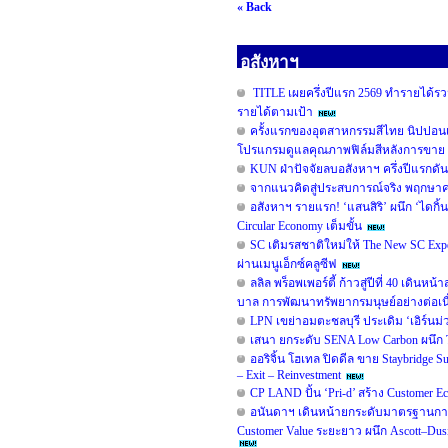
« Back
อสังหาฯ
TITLE เผยครึ่งปีแรก 2569 ทำรายได้รวม
รายได้ตามเป้า
ครั้งแรกของอุตสาหกรรมสีไทย นิปปอน
โปรแกรมดูแลคุณภาพฟิล์มสีหลังการขาย 
KUN ฝ่าปัจจัยลบอสังหาฯ ครึ่งปีแรกดั
จากแนวคิดสู่ประสบการณ์จริง พฤกษาคว้ารา
อสังหาฯ รายแรก! ‘แสนสิริ’ ผนึก ‘ไดกิ้น
Circular Economy เต็มขั้น
SC เติมรสชาติใหม่ให้ The New SC Ex
ผ่านเมนูเอ็กซ์คลูซีฟ
ลลิล พร็อพเพอร์ตี้ ก้าวสู่ปีที่ 40 เดิน
บาล การพัฒนาทรัพยากรมนุษย์อย่างต่อเน
LPN เขย่าอมตะชลบุรี ประเดิม ‘เอิร์นม่ว
เสนา ยกระดับ SENA Low Carbon ผนึก TO
ออริจิ้น โฮเทล ปิดดีล ขาย Staybridge
– Exit – Reinvestment
CP LAND ปั้น ‘Pri-d’ สร้าง Customer E
อนันดาฯ เดินหน้ายกระดับมาตรฐานการ
Customer Value ระยะยาว ผนึก Ascott–D