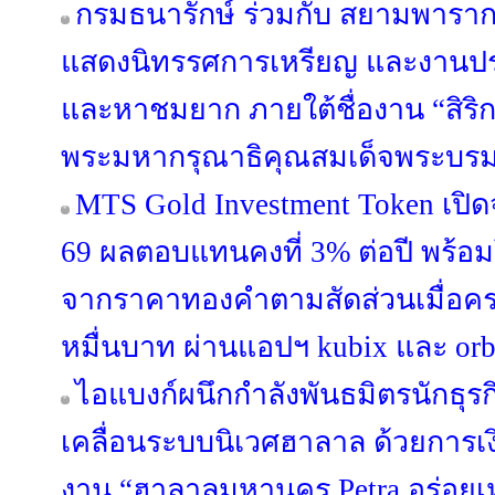
กรมธนารักษ์ ร่วมกับ สยามพาราก
แสดงนิทรรศการเหรียญ และงานปร
และหาชมยาก ภายใต้ชื่องาน “สิริ
พระมหากรุณาธิคุณสมเด็จพระบรม
MTS Gold Investment Token เปิดจ
69 ผลตอบแทนคงที่ 3% ต่อปี พร้อม
จากราคาทองคำตามสัดส่วนเมื่อครบ 
หมื่นบาท ผ่านแอปฯ kubix และ orb
ไอแบงก์ผนึกกำลังพันธมิตรนักธุรก
เคลื่อนระบบนิเวศฮาลาล ด้วยการ
งาน “ฮาลาลมหานคร Petra อร่อยเ