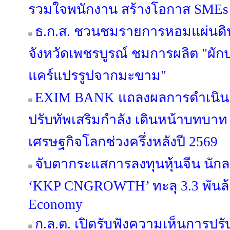
รวมใจพนักงาน สร้างโอกาส SMEs เข
ธ.ก.ส. ชวนชมรายการหอมแผ่นดิน 
จังหวัดเพชรบูรณ์ ชมการผลิต "ผั
แคร์แปรรูปจากมะขาม"
EXIM BANK แถลงผลการดำเนินง
ปรับทัพเสริมกำลัง เดินหน้าบทบาท E
เศรษฐกิจโลกช่วงครึ่งหลังปี 2569
จับตากระแสการลงทุนหุ้นจีน นักล
‘KKP CNGROWTH’ ทะลุ 3.3 พันล้
Economy
ก.ล.ต. เปิดรับฟังความเห็นการปรั