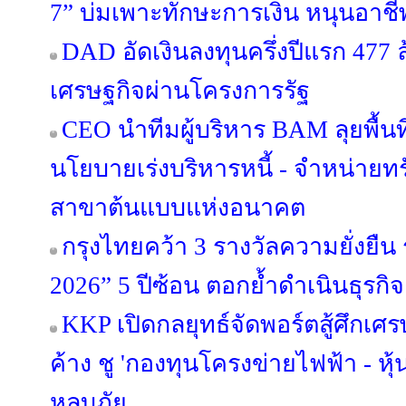
7” บ่มเพาะทักษะการเงิน หนุนอาชีพต
DAD อัดเงินลงทุนครึ่งปีแรก 477 
เศรษฐกิจผ่านโครงการรัฐ
CEO นำทีมผู้บริหาร BAM ลุยพื้นท
นโยบายเร่งบริหารหนี้ - จำหน่ายทรัพย
สาขาต้นแบบแห่งอนาคต
กรุงไทยคว้า 3 รางวัลความยั่งยืน
2026” 5 ปีซ้อน ตอกย้ำดำเนินธุร
KKP เปิดกลยุทธ์จัดพอร์ตสู้ศึกเศรษ
ค้าง ชู 'กองทุนโครงข่ายไฟฟ้า - หุ้
หลบภัย