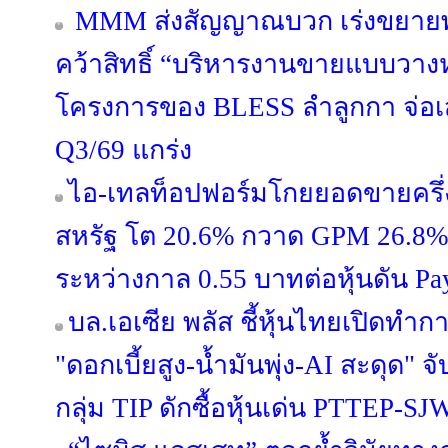
MMM ส่งสัญญาณบวก เร่งขยายพอร
คว้าสิทธิ์ “บริหารงานขายแบบวางห
โครงการของ BLESS ลำลูกกา จ่อ
Q3/69 แกร่ง
ไอ-เทลท็อปฟอร์มโกยยอดขายครึ่ง
สหรัฐ โต 20.6% กวาด GPM 26.8% ผู
ระหว่างกาล 0.55 บาทต่อหุ้นดัน Pa
บล.เอเซีย พลัส ชี้หุ้นไทยเปิดท
"ดอกเบี้ยสูง-น้ำมันพุ่ง-AI สะดุด"
กลุ่ม TIP ดักซื้อหุ้นเด่น PTTEP-