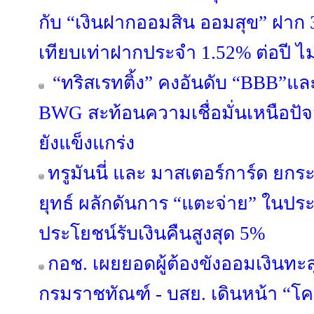
กับ “เงินฝากออมสิน ออมสุข” ฝาก 3 
เทียบเท่าฝากประจำ 1.52% ต่อปี ไม
“ทริสเรทติ้ง” คงอันดับ “BBB”แล
BWG สะท้อนความเชื่อมั่นเหนือปั
ยังแข็งแกร่ง
ทรูมันนี่ และ มาสเตอร์การ์ด ยกร
ยุทธ์ ผลักดันการ “แตะจ่าย” ในป
ประโยชน์รับเงินคืนสูงสุด 5%
กอช. เผยยอดผู้ต้องขังออมเงินทะลุ
กรมราชทัณฑ์ - บสย. เดินหน้า “โครง