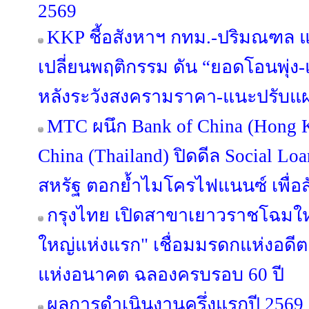
2569
KKP ชี้อสังหาฯ กทม.-ปริมณฑล แข่
เปลี่ยนพฤติกรรม ดัน “ยอดโอนพุ่ง-แ
หลังระวังสงครามราคา-แนะปรับแผน
MTC ผนึก Bank of China (Hong 
China (Thailand) ปิดดีล Social Lo
สหรัฐ ตอกย้ำไมโครไฟแนนซ์ เพื่
กรุงไทย เปิดสาขาเยาวราชโฉมใหม
ใหญ่แห่งแรก" เชื่อมมรดกแห่งอดีต
แห่งอนาคต ฉลองครบรอบ 60 ปี
ผลการดำเนินงานครึ่งแรกปี 2569 ก