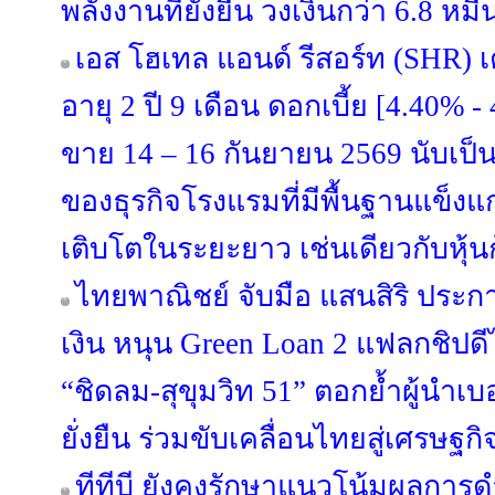
พลังงานที่ยั่งยืน วงเงินกว่า 6.8 หม
เอส โฮเทล แอนด์ รีสอร์ท (SHR) เต
อายุ 2 ปี 9 เดือน ดอกเบี้ย [4.40% 
ขาย 14 – 16 กันยายน 2569 นับเป็
ของธุรกิจโรงแรมที่มีพื้นฐานแข็ง
เติบโตในระยะยาว เช่นเดียวกับหุ้น
ไทยพาณิชย์ จับมือ แสนสิริ ประ
เงิน หนุน Green Loan 2 แฟลกชิปดีไซ
“ชิดลม-สุขุมวิท 51” ตอกย้ำผู้นำเบ
ยั่งยืน ร่วมขับเคลื่อนไทยสู่เศรษฐก
ทีทีบี ยังคงรักษาแนวโน้มผลการด