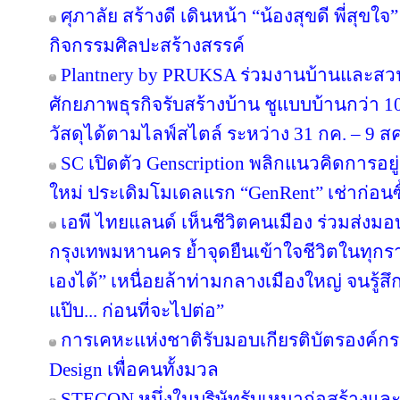
ศุภาลัย สร้างดี เดินหน้า “น้องสุขดี พี่สุขใ
กิจกรรมศิลปะสร้างสรรค์
Plantnery by PRUKSA ร่วมงานบ้านและสวน
ศักยภาพธุรกิจรับสร้างบ้าน ชูแบบบ้านกว่า 10
วัสดุได้ตามไลฟ์สไตล์ ระหว่าง 31 กค. – 9 ส
SC เปิดตัว Genscription พลิกแนวคิดการอยู
ใหม่ ประเดิมโมเดลแรก “GenRent” เช่าก่อนซื
เอพี ไทยแลนด์ เห็นชีวิตคนเมือง ร่วมส่งมอบ ‘
กรุงเทพมหานคร ย้ำจุดยืนเข้าใจชีวิตในทุกรายล
เองได้” เหนื่อยล้าท่ามกลางเมืองใหญ่ จนรู้สึก
แป๊บ... ก่อนที่จะไปต่อ”
การเคหะแห่งชาติรับมอบเกียรติบัตรองค์กรต
Design เพื่อคนทั้งมวล
STECON หนึ่งในบริษัทรับเหมาก่อสร้างแ