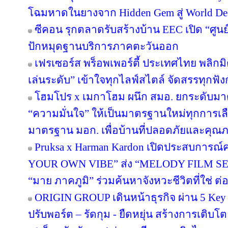
โฉมหาดในยางจาก Hidden Gem สู่ World Des
ซีคอน รุกตลาดรับสร้างบ้าน EEC เปิด “ศูนย
ปักหมุดฐานบริการภาคตะวันออก
เฟรเซอร์ส พร็อพเพอร์ตี้ ประเทศไทย พลิกมิต
เล่นระดับ” เข้าใจทุกไลฟ์สไตล์ จัดสรรทุกฟัง
โฮมโปร x เมกาโฮม ผนึก สมอ. ยกระดับมาต
“ความมั่นใจ” ให้เป็นมาตรฐานใหม่ทุกการเลือ
มาตรฐาน มอก. เพื่อบ้านที่ปลอดภัยและคุณภาพ
Pruksa x Harman Kardon เปิดประสบการณ์ค
YOUR OWN VIBE” ส่ง “MELODY FILM SER
“มาย ภาคภูมิ” ร่วมค้นหาจังหวะชีวิตที่ใช่ ต่อย
ORIGIN GROUP เดินหน้าธุรกิจ ผ่าน 5 Key 
ปรับพอร์ต – รัดกุม - ยืดหยุ่น สร้างการเติบโตย