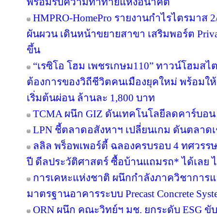
พร้อมรับความท้าทายแห่งอนาคต
HMPRO-HomePro รายงานกำไรไตรมาส 2/2
ผันผวน เดินหน้าขยายสาขา เสริมพอร์ต Private
ขึ้น
“เรซิโอ โฮม เพชรเกษม110” ทาวน์โฮมสไตล์ญ
ต้องการของวิถีชีวิตคนเมืองยุคใหม่ พร้อมให้
เริ่มต้นผ่อน ล้านละ 1,800 บาท
TCMA ผนึก GIZ ดันเทคโนโลยีลดคาร์บอน เร
LPN ชี้ตลาดอสังหาฯ เปลี่ยนเกม ดันตลาดเช
ลลิล พร็อพเพอร์ตี้ ฉลองครบรอบ 4 ทศวรรษ 
ปี ดีลประวัติศาสตร์ ซื้อบ้านแถมรถ* ได้เลย ไม
การเคหะแห่งชาติ ผนึกกำลังภาควิชาการแล
มาตรฐานอาคารระบบ Precast Concrete Syst
ORN ผนึก คณะวิทย์ฯ มช. ยกระดับ ESG ขับเค