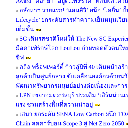
Award” ตอกย้ำ “อยู่ดี...ทั้งชีวิต” ที่สัมผัสได้ใ
อสังหาฯ รายแรก! ‘แสนสิริ’ ผนึก ‘ไดกิ้น’ ปั
Lifecycle’ ยกระดับสารทำความเย็นหมุนเวียน 
เต็มขั้น
SC เติมรสชาติใหม่ให้ The New SC Experi
มือคาเฟ่รักษ์โลก LouLou ถ่ายทอดตัวตนใหม
ซีฟ
ลลิล พร็อพเพอร์ตี้ ก้าวสู่ปีที่ 40 เดินหน้าสร
ลูกค้าเป็นศูนย์กลาง ขับเคลื่อนองค์กรด้วย
พัฒนาทรัพยากรมนุษย์อย่างต่อเนื่องและกา
LPN เขย่าอมตะชลบุรี ประเดิม ‘เอิร์นม่วนเฟส
แรง ชวนสร้างพื้นที่ความน่าอยู่
เสนา ยกระดับ SENA Low Carbon ผนึก TOA 
Chain ลดคาร์บอน Scope 3 สู่ Net Zero 2050