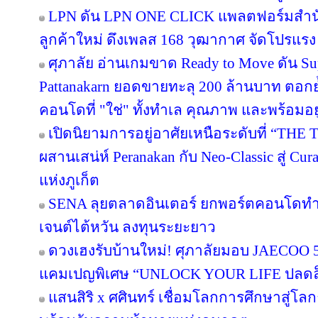
LPN ดัน LPN ONE CLICK แพลตฟอร์มสำน
ลูกค้าใหม่ ดึงเพลส 168 วุฒากาศ จัดโปรแรง
ศุภาลัย อ่านเกมขาด Ready to Move ดัน S
Pattanakarn ยอดขายทะลุ 200 ล้านบาท ตอกย้
คอนโดที่ "ใช่" ทั้งทำเล คุณภาพ และพร้อมอยู
เปิดนิยามการอยู่อาศัยเหนือระดับที่ “THE 
ผสานเสน่ห์ Peranakan กับ Neo-Classic สู่ C
แห่งภูเก็ต
SENA ลุยตลาดอินเตอร์ ยกพอร์ตคอนโดทำ
เจนต์ไต้หวัน ลงทุนระยะยาว
ดวงเฮงรับบ้านใหม่! ศุภาลัยมอบ JAECOO 5 
แคมเปญพิเศษ “UNLOCK YOUR LIFE ปลดล็อก
แสนสิริ x ศศินทร์ เชื่อมโลกการศึกษาสู่โลกธุ