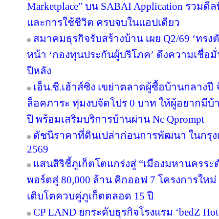
Marketplace” บน SABAI Application รวมดีลพ
และการใช้ชีวิต ครบจบในแอปเดียว
สมาคมธุรกิจรับสร้างบ้าน เผย Q2/69 ‘ทรงตั
หน้า ‘กองทุนประกันผู้บริโภค’ ดึงความเชื่อมั
ปีหลัง
เอ็น.ซี.เฮ้าส์ซิ่ง เขย่าตลาดผู้ซื้อบ้านกลา
ล็อคภาระ ทุ่มงบจัดโปร 0 บาท ให้ผู้อยากมีบ้
ปี พร้อมเสริมบริการบ้านผ่าน Nc Qprompt
ดัชนีราคาที่ดินเปล่าก่อนการพัฒนา ในกรุ
2569
แสนสิริชี้ภูเก็ตโตแกร่งสู่ “เมืองมหานครร
พอร์ตสู่ 80,000 ล้าน คิกออฟ 7 โครงการใหม่
เติบโตควบคู่ภูเก็ตตลอด 15 ปี
CP LAND ยกระดับธุรกิจโรงแรม ‘bedZ Hotel’