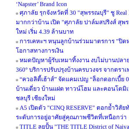
‘Napster’ Brand Icon
ศุภาลัย รุกจังหวัดที่ 30 "สุพรรณบุรี" ชู Re
มากกว่าบ้าน เปิด "ศุภาลัย ปาล์มสปริงส์ สุพรร
ใหม่ เริ่ม 4.39 ล้านบาท
การเคหะฯ หนุนลูกบ้านร่วมมาตรการ "ปิดหนี
โอกาสทางการเงิน
หมดปัญหาผู้รับเหมาทิ้งงาน งบไม่บานปลาย
360° บริการปรับปรุงบ้านครบวงจร จากตราเ
“ควอลิตี้เฮ้าส์” จัดแคมเปญ “ล็อกดอกเบี้ย
บ้านเดี่ยว บ้านแฝด ทาวน์โฮม และคอนโดมิ
ชลบุรี เชียงใหม่
A5 เปิดตัว "CINQ RESERVE" ตอกย้ำวิสัยทั
ระดับการอยู่อาศัยสู่คุณภาพชีวิตที่เหนือกว่า
TITLE ลุยปั้น "THE TITLE District of Naiy