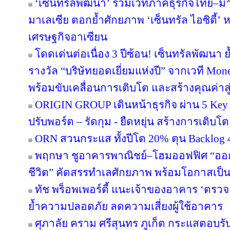
‘เซ็นทรัลพัฒนา’ ร่วมเวทีภาคธุรกิจไทย–
มาเลเซีย ตอกย้ำศักยภาพ ‘เซ็นทรัล ไอซิตี้
เศรษฐกิจอาเซียน
โดดเด่นต่อเนื่อง 3 ปีซ้อน! เซ็นทรัลพัฒนา 
รางวัล “บริษัทยอดเยี่ยมแห่งปี” จากเวที Mo
พร้อมขับเคลื่อนการเติบโต และสร้างคุณค่า
ORIGIN GROUP เดินหน้าธุรกิจ ผ่าน 5 Key 
ปรับพอร์ต – รัดกุม - ยืดหยุ่น สร้างการเติบโตย
ORN สวนกระแส ทั้งปีโต 20% ตุน Backlog 4
พฤกษา ชูอาคารพาณิชย์–โฮมออฟฟิศ “ออกแบบ
ชีวิต” คัดสรรทำเลศักยภาพ พร้อมโอกาสเป็น
ทัช พร็อพเพอร์ตี้ แนะเจ้าของอาคาร ‘ต
ย้ำความปลอดภัย ลดความเสี่ยงผู้ใช้อาคาร
ศุภาลัย คราม ศรีสุนทร ภูเก็ต กระแสตอบร