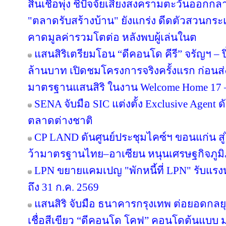
สินเชื่อพุ่ง ชี้ปัจจัยเสี่ยงสงครามตะวันออกก
"ตลาดรับสร้างบ้าน" ยังแกร่ง ดีดตัวสวนกระแส
คาดมูลค่ารวมโตต่อ หลังพบผู้เล่นในต
แสนสิริเตรียมโอน “ดีคอนโด คีรี” จรัญฯ – ป
ล้านบาท เปิดชมโครงการจริงครั้งแรก ก่อ
มาตรฐานแสนสิริ ในงาน Welcome Home 17 – 1
SENA จับมือ SIC แต่งตั้ง Exclusive Agent ด
ตลาดต่างชาติ
CP LAND ดันศูนย์ประชุมไคซ์ฯ ขอนแก่น สู่
ว้ามาตรฐานไทย–อาเซียน หนุนเศรษฐกิจภูม
LPN ขยายแคมเปญ "พักหนี้ที่ LPN" รับแรง
ถึง 31 ก.ค. 2569
แสนสิริ จับมือ ธนาคารกรุงเทพ ต่อยอดกลยุทธ
เชื่อสีเขียว “ดีคอนโด โคฟ” คอนโดต้นแบ