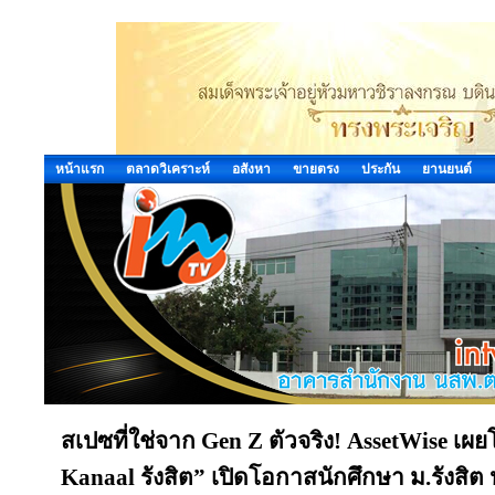
หน้าแรก
ตลาดวิเคราะห์
อสังหา
ขายตรง
ประกัน
ยานยนต์
สเปซที่ใช่จาก Gen Z ตัวจริง! AssetWise เผ
Kanaal รังสิต” เปิดโอกาสนักศึกษา ม.รังสิต ปล่