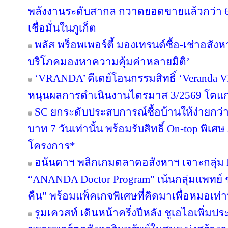
พลังงานระดับสากล กวาดยอดขายแล้วกว่า 65
เชื่อมั่นในภูเก็ต
พลัส พร็อพเพอร์ตี้ มองเทรนด์ซื้อ-เช่าอสังหา
บริโภคมองหาความคุ้มค่าหลายมิติ’
‘VRANDA’ ดีเดย์โอนกรรมสิทธิ์ ‘Veranda Vill
หนุนผลการดำเนินงานไตรมาส 3/2569 โตแก
SC ยกระดับประสบการณ์ซื้อบ้านให้ง่ายกว่า
บาท 7 วันเท่านั้น พร้อมรับสิทธิ์ On-top พิเ
โครงการ*
อนันดาฯ พลิกเกมตลาดอสังหาฯ เจาะกลุ่ม Nic
“ANANDA Doctor Program" เน้นกลุ่มแพทย์ 
คืน" พร้อมแพ็คเกจพิเศษที่คิดมาเพื่อหมอเท่าน
รูมเควสท์ เดินหน้าครึ่งปีหลัง ชูเอไอเพิ่มป