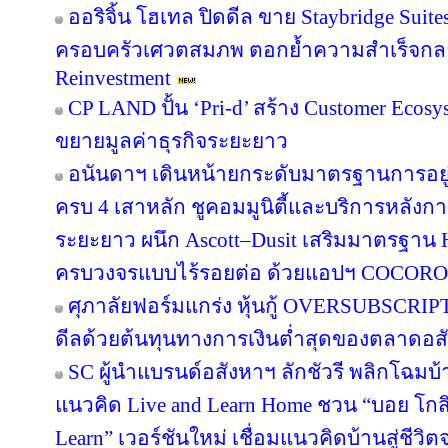
ออริจิ้น โฮเทล ปิดดีล ขาย Staybridge Suit
ครอบครัวเศวตสมภพ ตอกย้ำความสำเร็จกลยุทธ
Reinvestment
CP LAND ปั้น ‘Pri-d’ สร้าง Customer Ecosy
ขยายมูลค่าธุรกิจระยะยาว
อนันดาฯ เดินหน้ายกระดับมาตรฐานการอย
ครบ 4 เสาหลัก ชูคอมมูนิตี้และบริการหลังกา
ระยะยาว ผนึก Ascott–Dusit เสริมมาตรฐาน H
ครบวงจรแบบไร้รอยต่อ ด้วยแอปฯ COCORO
ศุภาลัยฟอร์มแกร่ง หุ้นกู้ OVERSUBSCRIPT
ดีลด้วยต้นทุนทางการเงินต่ำสุดของตลาดอส
SC ผู้นำแบรนด์อสังหาฯ ลักชัวรี พลิกโฉมบ้าน
แนวคิด Live and Learn Home ชวน “บอย โกสิ
Learn” เวอร์ชันใหม่ เชื่อมแนวคิดบ้านสู่ชีวิต