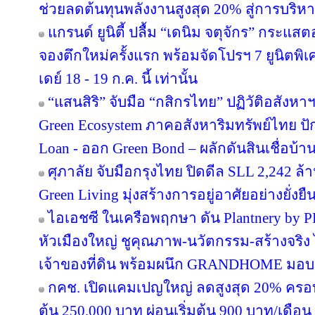
ช่วยลดต้นทุนพลังงานสูงสุด 20% สู่การบริหา
แกรนด์ ยูนิตี้ ปลื้ม “เดนิม จตุจักร” กระแส
จองตึกใหม่ครั้งแรก พร้อมจัดโปรฯ 7 ยูนิตพิเศ
เดย์ 18 - 19 ก.ค. นี้ เท่านั้น
“แสนสิริ” จับมือ “กสิกรไทย” ปฏิวัติอสังหา
Green Ecosystem ภาคอสังหาริมทรัพย์ไทย ปั
Loan - ออก Green Bond – ผลักดันสินเชื่อบ้าน
ศุภาลัย จับมือกรุงไทย ปิดดีล SLL 2,242 ล
Green Living มุ่งสร้างการอยู่อาศัยอย่างยั่งยื
ไอเอชซี ในเครือพฤกษา ดัน Plantnery by P
หัวเมืองใหญ่ ชูคุณภาพ-นวัตกรรม-สร้างจริง 
เจ้าของที่ดิน พร้อมผนึก GRANDHOME มอบส
กคช. เปิดแคมเปญใหญ่ ลดสูงสุด 20% ครอบ
ต้น 250,000 บาท ผ่อนเริ่มต้น 900 บาท/เดือน