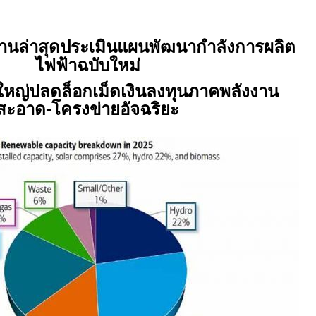
นล่าสุดประเมินแผนพัฒนากำลังการผลิต
ไฟฟ้าฉบับใหม่
้งใหญ่ปลดล็อกเม็ดเงินลงทุนภาคพลังงาน
สะอาด-โครงข่ายอัจฉริยะ