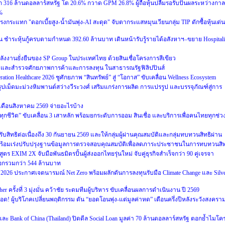
316 ล้านดอลลาร์สหรัฐ โต 20.6% กวาด GPM 26.8% ผู้ถือหุ้นปลื้มรอรับปันผลระหว่างกาล
%
รงกระแทก "ดอกเบี้ยสูง-น้ำมันพุ่ง-AI สะดุด" จับตากระแสหมุนเวียนกลุ่ม TIP ดักซื้อหุ้นเด่น
น ชำระหุ้นกู้ครบตามกำหนด 392.60 ล้านบาท เดินหน้ารับรู้รายได้อสังหาฯ–ขยาย Hospitali
ลังงานยั่งยืนของ SP Group ในประเทศไทย ด้วยสินเชื่อโครงการสีเขียว
จและสำรวจศักยภาพการค้าและการลงทุน ในสาธารณรัฐฟิลิปปินส์
ion Healthcare 2026 ชูศักยภาพ “สินทรัพย์” สู่ “โอกาส” ขับเคลื่อน Wellness Ecosystem
ูปเม็ดมะม่วงหิมพานต์สว่างวีระวงศ์ เสริมแกร่งการผลิต การแปรรูป และบรรจุภัณฑ์สู่การ
เดือนสิงหาคม 2569 จ่ายอะไรบ้าง
อทุกชีวิต” ขับเคลื่อน 3 เสาหลัก พร้อมยกระดับการออม สินเชื่อ และบริการเพื่อคนไทยทุกช่ว
รับสิทธิต่อเนื่องถึง 30 กันยายน 2569 และให้กลุ่มผู้ผ่านคุณสมบัติและกลุ่มทบทวนสิทธิผ่าน
569 พร้อมเร่งปรับปรุงฐานข้อมูลการตรวจสอบคุณสมบัติเพื่อลดภาระประชาชนในการทบทวนสิท
XIM 2X จับมือพันธมิตรปั้นผู้ส่งออกไทยรุ่นใหม่ จับคู่ธุรกิจสำเร็จกว่า 90 คู่เจรจา
ออกรวมกว่า 544 ล้านบาท
um 2026 ประกาศเจตนารมณ์ Net Zero พร้อมผลักดันการลงทุนรับมือ Climate Change และ Silv
r ครั้งที่ 3 มุ่งมั่น คว้าชัย ระดมทีมผู้บริหาร ขับเคลื่อนผลการดำเนินงาน ปี 2569
ด! ผู้บริโภคเปลี่ยนพฤติกรรม ดัน “ยอดโอนพุ่ง-แต่มูลค่าหด” เตือนครึ่งปีหลังระวังสงครา
ละ Bank of China (Thailand) ปิดดีล Social Loan มูลค่า 70 ล้านดอลลาร์สหรัฐ ตอกย้ำไมโค