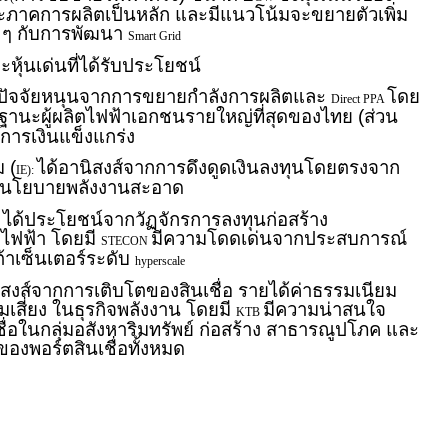
ละภาคการผลิตเป็นหลัก และมีแนวโน้มจะขยายตัวเพิ่ม
 ๆ กับการพัฒนา
Smart Grid
หุ้นเด่นที่ได้รับประโยชน์
รับปัจจัยหนุนจากการขยายกำลังการผลิตและ
โดย
Direct PPA
นฐานะผู้ผลิตไฟฟ้าเอกชนรายใหญ่ที่สุดของไทย (ส่วน
การเงินแข็งแกร่ง
 (
ได้อานิสงส์จากการดึงดูดเงินลงทุนโดยตรงจาก
IE):
น้นนโยบายพลังงานสะอาด
ง: ได้ประโยชน์จากวัฏจักรการลงทุนก่อสร้าง
ไฟฟ้า โดยมี
มีความโดดเด่นจากประสบการณ์
STECON
้าเซ็นเตอร์ระดับ
hyperscale
นิสงส์จากการเติบโตของสินเชื่อ รายได้ค่าธรรมเนียม
เสี่ยง ในธุรกิจพลังงาน โดยมี
มีความน่าสนใจ
KTB
เชื่อในกลุ่มอสังหาริมทรัพย์ ก่อสร้าง สาธารณูปโภค และ
ของพอร์ตสินเชื่อทั้งหมด