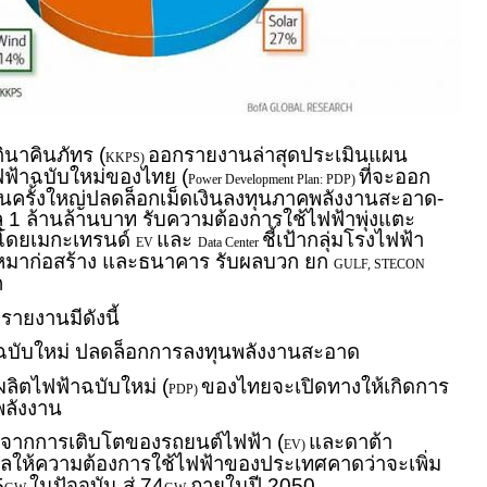
ตินาคินภัทร (
ออกรายงานล่าสุดประเมินแผน
KKPS)
ฟ้าฉบับใหม่ของไทย (
ที่จะออก
Power Development Plan: PDP)
ลี่ยนครั้งใหญ่ปลดล็อกเม็ดเงินลงทุนภาคพลังงานสะอาด-
ุ 1 ล้านล้านบาท รับความต้องการใช้ไฟฟ้าพุ่งแตะ
นโดยเมกะเทรนด์
และ
ชี้เป้ากลุ่มโรงไฟฟ้า
EV
Data Center
เหมาก่อสร้าง และธนาคาร รับผลบวก ยก
GULF, STECON
ก
ายงานมีดังนี้
ฉบับใหม่ ปลดล็อกการลงทุนพลังงานสะอาด
ลิตไฟฟ้าฉบับใหม่ (
ของไทยจะเปิดทางให้เกิดการ
PDP)
พลังงาน
มาจากการเติบโตของรถยนต์ไฟฟ้า (
และดาต้า
EV)
ผลให้ความต้องการใช้ไฟฟ้าของประเทศคาดว่าจะเพิ่ม
5
ในปัจจุบัน สู่ 74
ภายในปี 2050