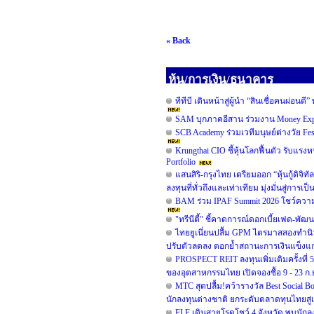
« Back
หุ้น/การเงิน/ธนาคาร
ทีทีบี เดินหน้าสู่ผู้นำ “สินเชื่อคนผ่
SAM บุกภาคอีสาน ร่วมงาน Money Expo
SCB Academy ร่วมเวทีมนุษย์ต่างวัย Fe
Krungthai CIO ชี้หุ้นโลกฟื้นตัว รับแรงห
Portfolio
แสนสิริ-กรุงไทย เตรียมออก “หุ้นกู้ดิจิท
ลงทุนที่ทั่วถึงและเท่าเทียม มุ่งมั่นสู่การเ
BAM ร่วม IPAF Summit 2026 โชว์ความสำ
"ทรีนีตี้" ชี้คาดการณ์ดอกเบี้ยเฟด-พั
ไทยยูเนี่ยนปลื้ม GPM ไตรมาสสองทำนิวไ
ปรับตัวลดลง ตอกย้ำสถานะการเงินแข็งแก
PROSPECT REIT ลงทุนเพิ่มเติมครั้งที
ของอุตสาหกรรมไทย เปิดจองซื้อ 9 - 23 ก.ย.
MTC สุดปลื้ม!คว้ารางวัล Best Social B
นักลงทุนต่างชาติ ยกระดับตลาดทุนไทยสู่
FLE เดินสายโรดโชว์ 4 จังหวัด พบนักล