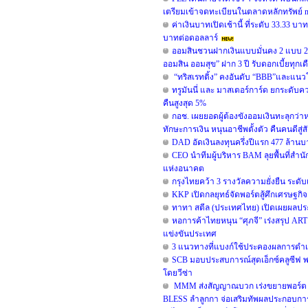
เตรียมเข้าจดทะเบียนในตลาดหลักทรัพย์ 
ค่าเงินบาทเปิดเช้านี้ ที่ระดับ 33.33 บ
บาทต่อดอลลาร์
ออมสินชวนฝากเงินแบบมั่นคง 2 แบบ 2 สไ
ออมสิน ออมสุข” ฝาก 3 ปี รับดอกเบี้ยทุกเ
“ทริสเรทติ้ง” คงอันดับ “BBB”และแนวโ
ทรูมันนี่ และ มาสเตอร์การ์ด ยกระดับ
คืนสูงสุด 5%
กอช. เผยยอดผู้ต้องขังออมเงินทะลุกว่าห
ทักษะการเงิน หนุนอาชีพตั้งตัว คืนคนดีสู่
DAD อัดเงินลงทุนครึ่งปีแรก 477 ล้าน
CEO นำทีมผู้บริหาร BAM ลุยพื้นที่สำนั
แห่งอนาคต
กรุงไทยคว้า 3 รางวัลความยั่งยืน ระด
KKP เปิดกลยุทธ์จัดพอร์ตสู้ศึกเศรษฐกิจแ
ทาทา สตีล (ประเทศไทย) เปิดเผยผลประ
หอการค้าไทยหนุน “ศุภจี” เร่งสรุป ART ผ
แข่งขันประเทศ
3 แนวทางที่แบงก์ใช้ประคองผลการดำเนิน
SCB มอบประสบการณ์สุดเอ็กซ์คลูซีฟ 
โดยวีซ่า
MMM ส่งสัญญาณบวก เร่งขยายพอร์ต รอ
BLESS ลำลูกกา จ่อเสริมทัพผลประกอบการ