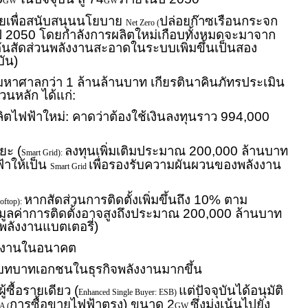
GW
GW
มายเพื่อสนับสนุนนโยบาย
ปล่อยก๊าซเรือนกระจก
Net Zero (
นปี 2050 โดยกำลังการผลิตใหม่เกือบทั้งหมดจะมาจาก
ันสัดส่วนพลังงานสะอาดในระบบเพิ่มขึ้นเป็นสอง
บัน)
่ามหาศาลกว่า 1 ล้านล้านบาท เกียรตินาคินภัทรประเมิน
วนหลัก ได้แก่:
ตไฟฟ้าใหม่: คาดว่าต้องใช้เงินลงทุนราว 994,000
ยะ (
ลงทุนเพิ่มเติมประมาณ 200,000 ล้านบาท
Smart Grid):
้าให้เป็น
เพื่อรองรับความผันผวนของพลังงาน
Smart Grid
หากสัดส่วนการติดตั้งเพิ่มขึ้นถึง 10% ตาม
oftop):
มูลค่าการติดตั้งอาจสูงถึงประมาณ 200,000 ล้านบาท
บพลังงานแบตเตอรี่)
ังงานในอนาคต
่มบทบาทเอกชนในธุรกิจพลังงานมากขึ้น
้ซื้อรายเดียว (
แต่ปัจจุบันได้อนุมัติ
Enhanced Single Buyer: ESB)
การซื้อขายไฟฟ้าตรง) ขนาด 2
ซึ่งมุ่งเน้นไปยัง
A (
GW