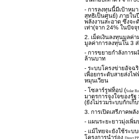
- การลงทุนนี้มีเป้าห
สุทธิเป็นศูนย์) ภายใ
พลังงานสะอาด ซึ่งจะด
เท่า(จาก 24% ในปัจจุ
2. เม็ดเงินลงทุนมูลค
มูลค่าการลงทุนใน 3 ส่
- การขยายกำลังการผลิ
ล้านบาท
- ระบบโครงข่ายอัจฉริ
เพื่อยกระดับสายส่งไฟฟ
หมุนเวียน
- โซลาร์รูฟท็อป (
Solar Ro
มาตรการจูงใจของรัฐ 
(ยังไม่รวมระบบกักเก็
3. การเปิดเสรีภาคพล
- แผนระยะยาวมุ่งเพิ
- แม้ไทยจะยังใช้ระบบผู
โครงการนำร่อง
Direct PP