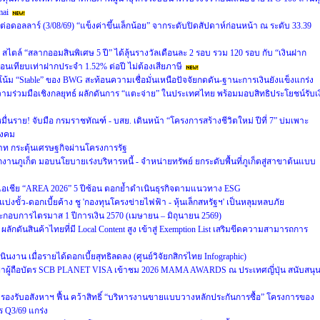
mai
าทต่อดอลลาร์ (3/08/69) “แข็งค่าขึ้นเล็กน้อย” จากระดับปิดสัปดาห์ก่อนหน้า ณ ระดับ 33.39
ตล์ “สลากออมสินพิเศษ 5 ปี” ได้ลุ้นรางวัลเดือนละ 2 รอบ รวม 120 รอบ กับ “เงินฝาก
ดือนเทียบเท่าฝากประจำ 1.52% ต่อปี ไม่ต้องเสียภาษี
น้ม “Stable” ของ BWG สะท้อนความเชื่อมั่นเหนือปัจจัยกดดัน-ฐานะการเงินยังแข็งแกร่ง
ความร่วมมือเชิงกลยุทธ์ ผลักดันการ “แตะจ่าย” ในประเทศไทย พร้อมมอบสิทธิประโยชน์รับเง
มื่นราย! จับมือ กรมราชทัณฑ์ - บสย. เดินหน้า “โครงการสร้างชีวิตใหม่ ปีที่ 7” บ่มเพาะ
สังคม
บาท กระตุ้นเศรษฐกิจผ่านโครงการรัฐ
กงานภูเก็ต มอบนโยบายเร่งบริหารหนี้ - จำหน่ายทรัพย์ ยกระดับพื้นที่ภูเก็ตสู่สาขาต้นแบบ
ับเอเชีย “AREA 2026” 5 ปีซ้อน ตอกย้ำดำเนินธุรกิจตามแนวทาง ESG
บ่งขั้ว-ดอกเบี้ยค้าง ชู 'กองทุนโครงข่ายไฟฟ้า - หุ้นเล็กสหรัฐฯ' เป็นหลุมหลบภัย
กอบการไตรมาส 1 ปีการเงิน 2570 (เมษายน – มิถุนายน 2569)
ลักดันสินค้าไทยที่มี Local Content สูง เข้าสู่ Exemption List เสริมขีดความสามารถการ
งาน เมื่อรายได้ดอกเบี้ยสุทธิลดลง (ศูนย์วิจัยกสิกรไทย Infographic)
พาผู้ถือบัตร SCB PLANET VISA เข้าชม 2026 MAMA AWARDS ณ ประเทศญี่ปุ่น สนับสนุ
งรับอสังหาฯ ฟื้น คว้าสิทธิ์ “บริหารงานขายแบบวางหลักประกันการซื้อ” โครงการของ
 Q3/69 แกร่ง