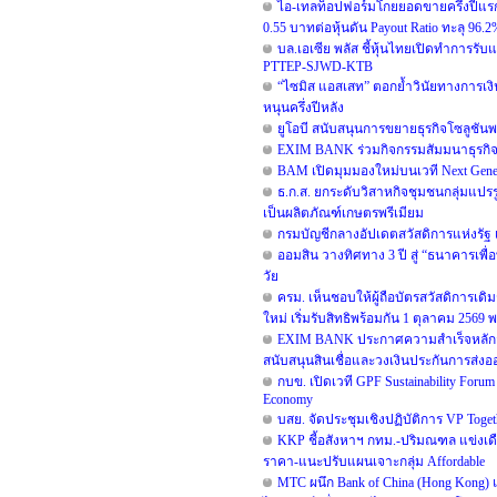
ไอ-เทลท็อปฟอร์มโกยยอดขายครึ่งปีแรก 
0.55 บาทต่อหุ้นดัน Payout Ratio ทะลุ 96.2
บล.เอเซีย พลัส ชี้หุ้นไทยเปิดทำการรับแ
PTTEP-SJWD-KTB
“ไซมิส แอสเสท” ตอกย้ำวินัยทางการเงิ
หนุนครึ่งปีหลัง
ยูโอบี สนับสนุนการขยายธุรกิจโซลูชันพ
EXIM BANK ร่วมกิจกรรมสัมมนาธุรกิ
BAM เปิดมุมมองใหม่บนเวที Next Generat
ธ.ก.ส. ยกระดับวิสาหกิจชุมชนกลุ่มแปรร
เป็นผลิตภัณฑ์เกษตรพรีเมียม
กรมบัญชีกลางอัปเดตสวัสดิการแห่งรัฐ 
ออมสิน วางทิศทาง 3 ปี สู่ “ธนาคารเพื่
วัย
ครม. เห็นชอบให้ผู้ถือบัตรสวัสดิการเดิม
ใหม่ เริ่มรับสิทธิพร้อมกัน 1 ตุลาคม 2
EXIM BANK ประกาศความสำเร็จหลักสูตร E
สนับสนุนสินเชื่อและวงเงินประกันการส่ง
กบข. เปิดเวที GPF Sustainability For
Economy
บสย. จัดประชุมเชิงปฏิบัติการ VP Togethe
KKP ชี้อสังหาฯ กทม.-ปริมณฑล แข่งเดือ
ราคา-แนะปรับแผนเจาะกลุ่ม Affordable
MTC ผนึก Bank of China (Hong Kong) แ