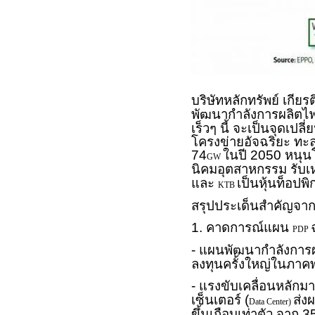
บริษัทหลักทรัพย์ เกียร
พัฒนากำลังการผลิตไฟ
เร็วๆ นี้ จะเป็นจุดเป
โครงข่ายอัจฉริยะ ทะล
74
ในปี 2050 หนุ
GW
นิคมอุตสาหกรรม รับ
และ
เป็นหุ้นท็อปพิ
KTB
สรุปประเด็นสำคัญจากร
1. คาดการณ์แผน
PDP
- แผนพัฒนากำลังการผ
ลงทุนครั้งใหญ่ในภาค
- แรงขับเคลื่อนหลัก
เซ็นเตอร์ (
ส่ง
Data Center)
ขึ้นเกือบเท่าตัว จาก 3