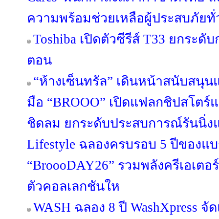
ความพร้อมช่วยเหลือผู้ประสบภัยทั
Toshiba เปิดตัวซีรีส์ T33 ยกระดับ
ตอน
“ห้างเซ็นทรัล” เดินหน้าสนับสนุ
มือ “BROOO” เปิดแฟลกชิปสโตร์แห
ชิดลม ยกระดับประสบการณ์รันนิ่งแว
Lifestyle ฉลองครบรอบ 5 ปีของแบ
“BroooDAY26” รวมพลังครีเอเตอร์
ตัวคอลเลกชันให
WASH ฉลอง 8 ปี WashXpress จ