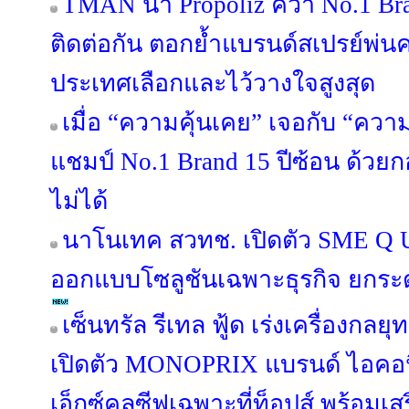
TMAN นำ Propoliz คว้า No.1 Bran
ติดต่อกัน ตอกย้ำแบรนด์สเปรย์พ่นคอ
ประเทศเลือกและไว้วางใจสูงสุด
เมื่อ “ความคุ้นเคย” เจอกับ “คว
แชมป์ No.1 Brand 15 ปีซ้อน ด้วย
ไม่ได้
นาโนเทค สวทช. เปิดตัว SME Q U
ออกแบบโซลูชันเฉพาะธุรกิจ ยกระ
เซ็นทรัล รีเทล ฟู้ด เร่งเครื่องกลยุ
เปิดตัว MONOPRIX แบรนด์ ไอคอนิค
เอ็กซ์คลูซีฟเฉพาะที่ท็อปส์ พร้อมเส