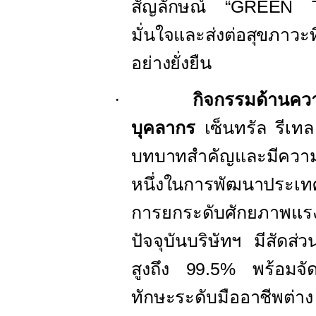
สัญลักษณ์ “
GREEN 
มั่นใจและส่งต่อสุขภาวะท
อย่างยั่งยืน
·
กิจกรรมด้านคว
บุคลากร
เซ็นทรัล รีเทล
บทบาทสำคัญและมีความมุ่
หนึ่งในการพัฒนา
ประเท
การยกระดับศักยภาพแร
ปัจจุบัน
บริษัทฯ มีสัดส่
สูงถึง
99.5%
พร้อมจั
ทักษะระดับมืออาชีพต