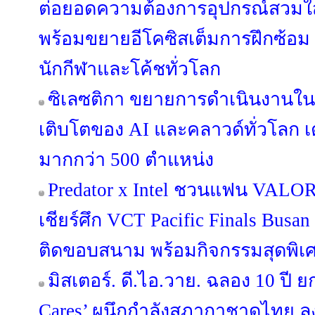
ต่อยอดความต้องการอุปกรณ์สวมใส่ข
พร้อมขยายอีโคซิสเต็มการฝึกซ้อม ที
นักกีฬาและโค้ชทั่วโลก
ซิเลซติกา ขยายการดำเนินงานใ
เติบโตของ AI และคลาวด์ทั่วโลก เ
มากกว่า 500 ตำแหน่ง
Predator x Intel ชวนแฟน VALORA
เชียร์ศึก VCT Pacific Finals Bus
ติดขอบสนาม พร้อมกิจกรรมสุดพิเ
มิสเตอร์. ดี.ไอ.วาย. ฉลอง 10 ปี ย
Cares’ ผนึกกำลังสภากาชาดไทย ล