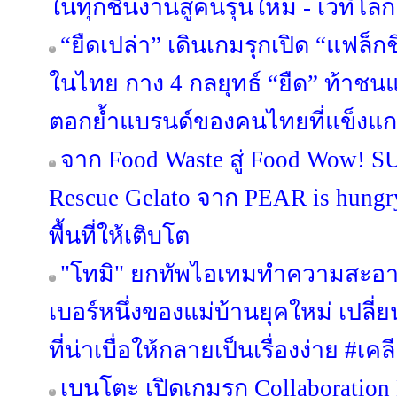
ในทุกชิ้นงานสู่คนรุ่นใหม่ - เวทีโลก
“ยืดเปล่า” เดินเกมรุกเปิด “แฟล็ก
ในไทย กาง 4 กลยุทธ์ “ยืด” ท้าชน
ตอกย้ำแบรนด์ของคนไทยที่แข็งแก
จาก Food Waste สู่ Food Wow! 
Rescue Gelato จาก PEAR is hungry 
พื้นที่ให้เติบโต
"โทมิ" ยกทัพไอเทมทำความสะอา
เบอร์หนึ่งของแม่บ้านยุคใหม่ เป
ที่น่าเบื่อให้กลายเป็นเรื่องง่าย #
เบนโตะ เปิดเกมรุก Collaboration 