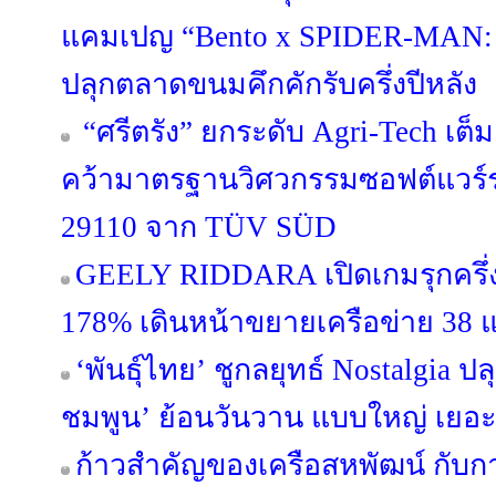
แคมเปญ “Bento x SPIDER-MA
ปลุกตลาดขนมคึกคักรับครึ่งปีหลัง
“ศรีตรัง” ยกระดับ Agri-Tech เต็
คว้ามาตรฐานวิศวกรรมซอฟต์แวร์ร
29110 จาก TÜV SÜD
GEELY RIDDARA เปิดเกมรุกครึ่งป
178% เดินหน้าขยายเครือข่าย 38 แ
‘พันธุ์ไทย’ ชูกลยุทธ์ Nostalgia 
ชมพูน’ ย้อนวันวาน แบบใหญ่ เยอะ
ก้าวสำคัญของเครือสหพัฒน์ กับ