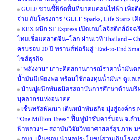
GULF ชวนชี้พิกัดพื้นที่ขาดแคลนไฟฟ้า เพื่อติ
จ่าย กับโครงการ ‘GULF Sparks, Life Starts เติ
KEX ผนึก SF Express เปิดเกมโลจิสติกส์อัจ
ไทยเชื่อมตลาดจีน–โลก ผ่านเวที Thailand – C
ครบรอบ 20 ปี ทรานส์ฟอร์มสู่ ‘End-to-End Smart
ไซส์ธุรกิจ
"พลังงาน" เกาะติดสถานการณ์ราคาน้ำมันตลา
น้ำมันมีเพียงพอ พร้อมใช้กองทุนน้ำมันฯ ดูแล
บ้านปูผนึกพันธมิตรสถาบันการศึกษาด้านบริ
บุคลากรแห่งอนาคต
เซ็นทรัลพัฒนา เดินหน้าพันธกิจ มุ่งสู่องค์ก
“One Million Trees” ฟื้นฟูป่าซับคาร์บอน จ.ลำปาง
ฟ้าหลวงฯ – สถาบันวิจัยวิทยาศาสตร์สุขภาพ ม
กบง. เห็นชอบ นำผลประโยชน์ส่วนเกินโรงกลั