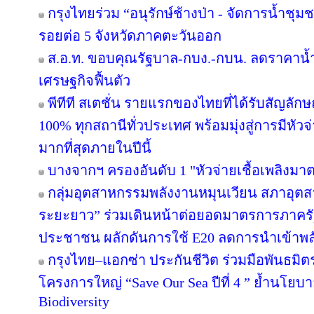
กรุงไทยร่วม “อนุรักษ์ช้างป่า - จัดการน้ำชุมชน
รอยต่อ 5 จังหวัดภาคตะวันออก
ส.อ.ท. ขอบคุณรัฐบาล-กบง.-กบน. ลดราคาน้ำ
เศรษฐกิจฟื้นตัว
พีทีที สเตชั่น รายแรกของไทยที่ได้รับสัญลัก
100% ทุกสถานีทั่วประเทศ พร้อมมุ่งสู่การมีหัว
มากที่สุดภายในปีนี้
บางจากฯ ครองอันดับ 1 "หัวจ่ายเชื้อเพลิงมา
กลุ่มอุตสาหกรรมพลังงานหมุนเวียน สภาอุตส
ระยะยาว” ร่วมเดินหน้าต่อยอดมาตรการภาครัฐ
ประชาชน ผลักดันการใช้ E20 ลดการนำเข้าพ
กรุงไทย–แอกซ่า ประกันชีวิต ร่วมมือพันธม
โครงการใหญ่ “Save Our Sea ปีที่ 4 ” ย้ำนโยบ
Biodiversity