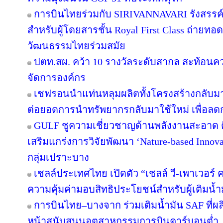
การบินไทยร่วมกับ SIRIVANNAVARI รังสรรค์
สำหรับผู้โดยสารชั้น Royal First Class ถ่า
วัฒนธรรมไทยร่วมสมัย
ปตท.สผ. คว้า 10 รางวัลระดับสากล สะท้อนค
จัดการองค์กร
เชฟรอนนำแท่นหลุมผลิตทั้งโครงสร้างกลับมาใ
ต่อยอดการนำทรัพยากรกลับมาใช้ใหม่ เพื่อลด
GULF ชูความเชี่ยวชาญด้านพลังงานสะอาด ติ
เสริมแกร่งการวิจัยพัฒนา ‘Nature-based Innov
กลุ่มเปราะบาง
เชลล์ประเทศไทย เปิดตัว “เชลล์ วี-เพาเวอร
ความคุ้มค่ามอบสิทธิประโยชน์สำหรับผู้เติมน้ำม
การบินไทย–บางจาก ร่วมเติมน้ำมัน SAF ที่ผ
หน้าสนับสนุนอุตสาหกรรมการบินคาร์บอนต่ำ