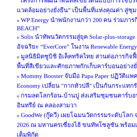
“โครงการพัฒนาพื้นที่สีเขียวต้นแบบการใช้ประโ
แวดล้อมอย่างยั่งยืน” เป็นพื้นที่แห่งคุณค่า สู่
WP Energy นำพนักงานกว่า 200 คน ร่วมภา
BEACH”
Solis นำทัพนวัตกรรมสู่ยุค Solar-plus-storag
อัจฉริยะ “EverCore” ในงาน Renewable Energy
มูลนิธิมิตซูบิชิ อิเล็คทริคไทย สานต่อภารกิจฟ
พื้นที่สีเขียวและศักยภาพกักเก็บคาร์บอนอย่างยั
Mommy Booster จับมือ Papa Paper ปฏิวัติแพคเ
Economy เปลี่ยน "กากหัวปลี" เป็นกันกระแทกร
กรมลดโลกร้อน-บ้านปู ส่งเสริมชุมชนคาร์บอน
อินทรีย์ ณ คลองสามวา
GoodWe (กู๊ดวี) เผยโฉมนวัตกรรมระดับโลก
2026 ณ มหานครเซี่ยงไฮ้ ขนทัพโซลูชัน พร้อ
เต็มพิกัด