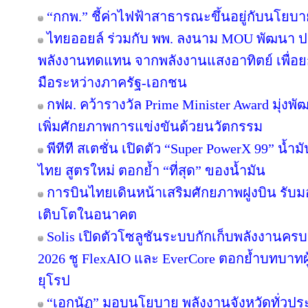
“กกพ.” ชี้ค่าไฟฟ้าสาธารณะขึ้นอยู่กับนโยบ
ไทยออยล์ ร่วมกับ พพ. ลงนาม MOU พัฒนา ปร
พลังงานทดแทน จากพลังงานแสงอาทิตย์ เพื่อ
มือระหว่างภาครัฐ-เอกชน
กฟผ. คว้ารางวัล Prime Minister Award มุ่งพ
เพิ่มศักยภาพการแข่งขันด้วยนวัตกรรม
พีทีที สเตชั่น เปิดตัว “Super PowerX 99” น้
ไทย สูตรใหม่ ตอกย้ำ “ที่สุด” ของน้ำมัน
การบินไทยเดินหน้าเสริมศักยภาพฝูงบิน รับม
เติบโตในอนาคต
Solis เปิดตัวโซลูชันระบบกักเก็บพลังงานครบ
2026 ชู FlexAIO และ EverCore ตอกย้ำบทบาทผู
ยุโรป
“เอกนัฏ” มอบนโยบาย พลังงานจังหวัดทั่วปร