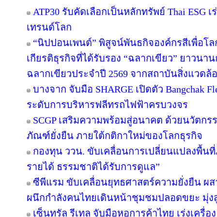
ATP30 รับคัดเลือกเป็นหลักทรัพย์ Thai ESG เร่
เทรนด์โลก
“นิปปอนเพนต์” พิสูจน์พันธกิจองค์กรสีเพื่อโลกยั
เกียรติธุรกิจที่ได้รับรอง “ฉลากเขียว” ยาวนานก
ฉลากเขียวประจำปี 2569 จากสถาบันสิ่งแวดล้
บางจาก จับมือ SHARGE เปิดตัว Bangchak F
ระดับการบริหารฟลีทรถไฟฟ้าครบวงจร
SCGP เสริมความพร้อมสู่อนาคต ด้วยนวัตกรร
ภัณฑ์ยั่งยืน ภายใต้กติกาใหม่ของโลกธุรกิจ
กองทุน ววน. ขับเคลื่อนการเปลี่ยนแปลงพื้นที่ภ
รายได้ ธรรมชาติได้รับการดูแล”
ซีพีแรม ขับเคลื่อนยุทธศาสตร์ความยั่งยืน ผ
ผนึกกำลังคนไทยเดินหน้าชุมชมปลอดขยะ มุ่งสู่
เซ็นทรัล รีเทล จับมือหอการค้าไทย เร่งเครื่อง 