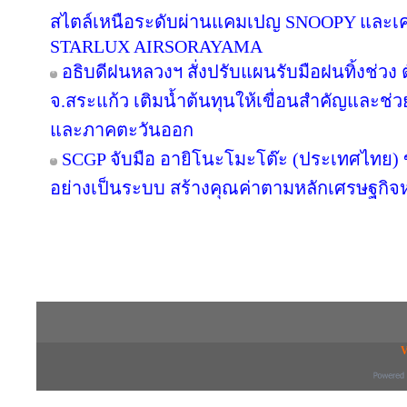
สไตล์เหนือระดับผ่านแคมเปญ SNOOPY และเค
STARLUX AIRSORAYAMA
อธิบดีฝนหลวงฯ สั่งปรับแผนรับมือฝนทิ้งช่วง 
จ.สระแก้ว เติมน้ำต้นทุนให้เขื่อนสำคัญและช่ว
และภาคตะวันออก
SCGP จับมือ อายิโนะโมะโต๊ะ (ประเทศไทย) 
อย่างเป็นระบบ สร้างคุณค่าตามหลักเศรษฐกิจห
Copyright © 2016 inTV co.,Ltd. All Right
V