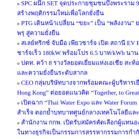
SPC ผนึก SET จุดประกายชุมชนบึงพระราม 
สร้างพฤติกรรมใหม่เพื่อโลกยั่งยืน
PTG เดินหน้าเปลี่ยน “ขยะ” เป็น “พลังงาน”
พรุ สู่ความยั่งยืน
สเลย์ทริกซ์ จับมือ เพียวชาร์จ เปิด สถานี 
ชาร์จเร็ว 180kW พร้อมโปร 6.5 บาท/kWh นาน 
ปตท. คว้า 8 รางวัลยอดเยี่ยมแห่งเอเชีย สะ
และความยั่งยืนระดับสากล
CEO กลุ่มบริษัทบางจากพร้อมคณะผู้บริหารเย
Hong Kong” ต่อยอดแนวคิด “Together, to Great
เปิดฉาก “Thai Water Expo และ Water Forum
สำเร็จ ตอกย้ำบทบาทศูนย์กลางเทคโนโลยีและ
สำนักงาน กกพ. เปิดรับสมัครคัดเลือกผู้แทน
ในทางธุรกิจเป็นกรรมการสรรหากรรมการกำกับก