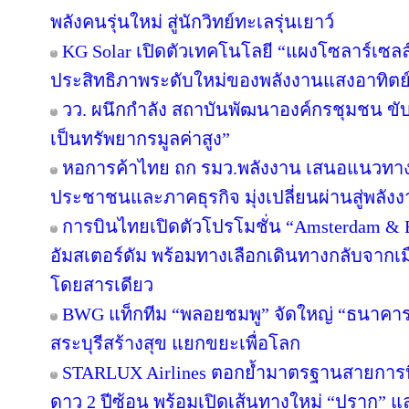
พลังคนรุ่นใหม่ สู่นักวิทย์ทะเลรุ่นเยาว์
KG Solar เปิดตัวเทคโนโลยี “แผงโซลาร์เซลล
ประสิทธิภาพระดับใหม่ของพลังงานแสงอาทิตย
วว. ผนึกกำลัง สถาบันพัฒนาองค์กรชุมชน ขับ
เป็นทรัพยากรมูลค่าสูง”
หอการค้าไทย ถก รมว.พลังงาน เสนอแนวทางป
ประชาชนและภาคธุรกิจ มุ่งเปลี่ยนผ่านสู่พลั
การบินไทยเปิดตัวโปรโมชั่น “Amsterdam & 
อัมสเตอร์ดัม พร้อมทางเลือกเดินทางกลับจากเม
โดยสารเดียว
BWG แท็กทีม “พลอยชมพู” จัดใหญ่ “ธนาคารอิ่ม
สระบุรีสร้างสุข แยกขยะเพื่อโลก
STARLUX Airlines ตอกย้ำมาตรฐานสายการ
ดาว 2 ปีซ้อน พร้อมเปิดเส้นทางใหม่ “ปราก”