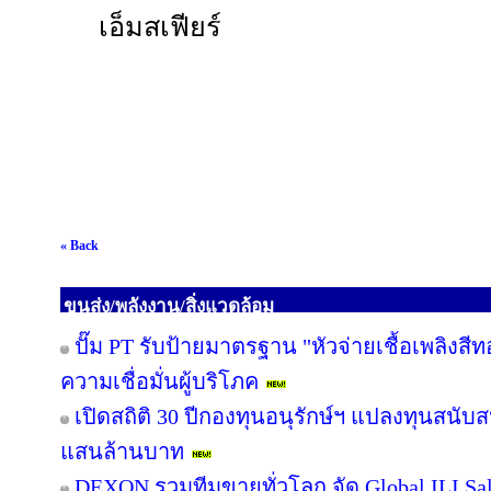
เอ็มสเฟียร์
« Back
ขนส่ง/พลังงาน/สิ่งแวดล้อม
ปั๊ม PT รับป้ายมาตรฐาน "หัวจ่ายเชื้อเพลิงสี
ความเชื่อมั่นผู้บริโภค
เปิดสถิติ 30 ปีกองทุนอนุรักษ์ฯ แปลงทุนสนับ
แสนล้านบาท
DEXON รวมทีมขายทั่วโลก จัด Global ILI Sal