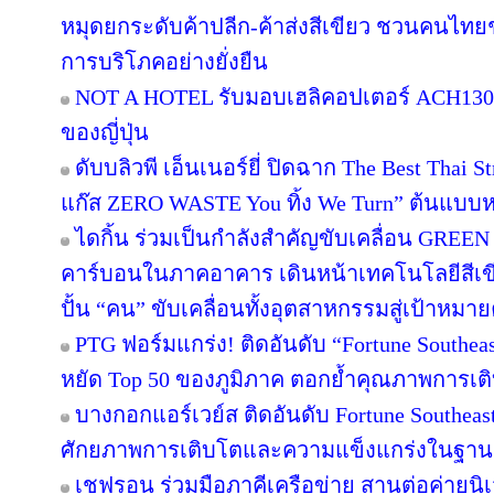
หมุดยกระดับค้าปลีก-ค้าส่งสีเขียว ชวนคนไทยช้
การบริโภคอย่างยั่งยืน
NOT A HOTEL รับมอบเฮลิคอปเตอร์ ACH130 A
ของญี่ปุ่น
ดับบลิวพี เอ็นเนอร์ยี่ ปิดฉาก The Best Thai S
แก๊ส ZERO WASTE You ทิ้ง We Turn” ต้นแบบหม
ไดกิ้น ร่วมเป็นกำลังสำคัญขับเคลื่อน GREEN
คาร์บอนในภาคอาคาร เดินหน้าเทคโนโลยีสีเขี
ปั้น “คน” ขับเคลื่อนทั้งอุตสาหกรรมสู่เป้าหมา
PTG ฟอร์มแกร่ง! ติดอันดับ “Fortune Southeast
หยัด Top 50 ของภูมิภาค ตอกย้ำคุณภาพการเติ
บางกอกแอร์เวย์ส ติดอันดับ Fortune Southeas
ศักยภาพการเติบโตและความแข็งแกร่งในฐานะผ
เชฟรอน ร่วมมือภาคีเครือข่าย สานต่อค่ายนิเว