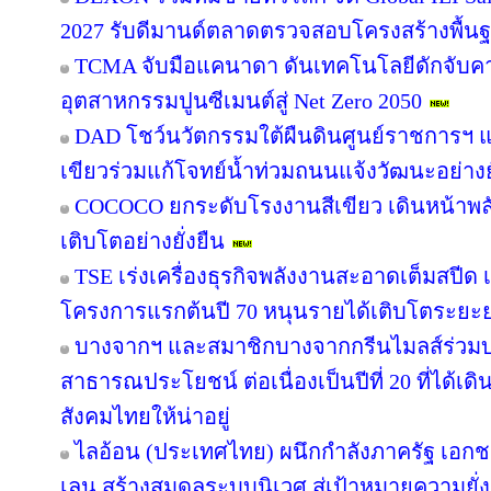
2027 รับดีมานด์ตลาดตรวจสอบโครงสร้างพื้น
TCMA จับมือแคนาดา ดันเทคโนโลยีดักจับคา
อุตสาหกรรมปูนซีเมนต์สู่ Net Zero 2050
DAD โชว์นวัตกรรมใต้ผืนดินศูนย์ราชการฯ แ
เขียวร่วมแก้โจทย์น้ำท่วมถนนแจ้งวัฒนะอย่างยั
COCOCO ยกระดับโรงงานสีเขียว เดินหน้าพ
เติบโตอย่างยั่งยืน
TSE เร่งเครื่องธุรกิจพลังงานสะอาดเต็มสปีด เ
โครงการแรกต้นปี 70 หนุนรายได้เติบโตระยะ
บางจากฯ และสมาชิกบางจากกรีนไมลส์ร่วมบ
สาธารณประโยชน์ ต่อเนื่องเป็นปีที่ 20 ที่ได้เด
สังคมไทยให้น่าอยู่
ไลอ้อน (ประเทศไทย) ผนึกกำลังภาครัฐ เอกช
เลน สร้างสมดุลระบบนิเวศ สู่เป้าหมายความยั่ง