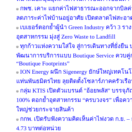
กพช. เคาะ แยกค่าไฟสาธารณะออกจากบิลค
ลดภาระค่าไฟบ้านอยู่อาศัย เปิดตลาดไฟสะอาด
เบเยอร์ตอกย้ำผู้นำ Green Industry คว้า 3 ร
อุตสาหกรรม มุ่งสู่ Zero Waste to Landfill
ทุกก้าวแห่งความใส่ใจ สู่การเดินทางที่ยั่งยื
พัฒนาการบริการแบบ Boutique Service ควบคู่
“Boutique Footprints”
ION Energy ผนึก Sigenergy ยักษ์ใหญ่เทคโน
แท่นพันธมิตรไทย ลุยติดตั้งโซลาร์ภาคครัวเรือนเ
กลุ่ม KTIS เปิดตัวแบรนด์ "อ้อยพลัส" บรรจุภ
100% ตอกย้ำอุตสาหกรรม “ครบวงจร” เพื่อความยั
ใหญ่ช่วยกระจายสินค้า
กกพ. เปิดรับฟังความคิดเห็นค่าไฟงวด ก.ย. – 
4.73 บาทต่อหน่วย