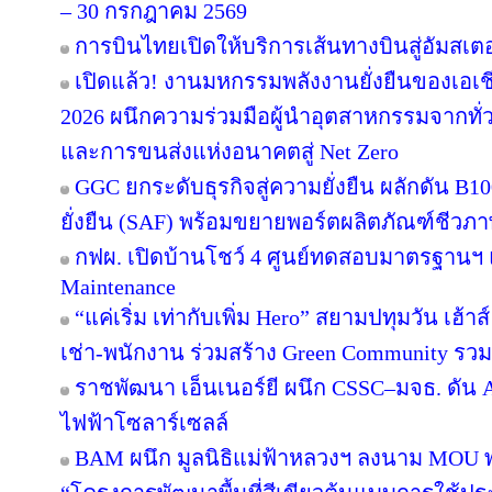
– 30 กรกฎาคม 2569
การบินไทยเปิดให้บริการเส้นทางบินสู่อัมสเตอ
เปิดแล้ว! งานมหกรรมพลังงานยั่งยืนของเอเชี
2026 ผนึกความร่วมมือผู้นำอุตสาหกรรมจากทั่
และการขนส่งแห่งอนาคตสู่ Net Zero
GGC ยกระดับธุรกิจสู่ความยั่งยืน ผลักดัน B1
ยั่งยืน (SAF) พร้อมขยายพอร์ตผลิตภัณฑ์ชีวภา
กฟผ. เปิดบ้านโชว์ 4 ศูนย์ทดสอบมาตรฐานฯ
Maintenance
“แค่เริ่ม เท่ากับเพิ่ม Hero” สยามปทุมวัน เฮ้า
เช่า-พนักงาน ร่วมสร้าง Green Community รว
ราชพัฒนา เอ็นเนอร์ยี ผนึก CSSC–มจธ. ดัน 
ไฟฟ้าโซลาร์เซลล์
BAM ผนึก มูลนิธิแม่ฟ้าหลวงฯ ลงนาม MOU พล