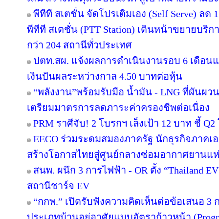
พีทีที สเตชั่น จัดโปรเติมเอง (Self Serve) ลด 
พีทีที สเตชั่น (PTT Station) เดินหน้าขยายบริก
กว่า 204 สถานีทั่วประเทศ
ปตท.สผ. แจ้งผลการดำเนินงานรอบ 6 เดือนแ
เงินปันผลระหว่างกาล 4.50 บาทต่อหุ้น
“พลังงาน”พร้อมรับมือ น้ำมัน - LNG ที่ผันผว
เตรียมมาตรการลดภาระค่าครองชีพต่อเนื่อง
PRM ราศีจับ! 2 โบรกฯ เล็งเป้า 12 บาท ชี้ Q2 
EECO ร่วมระดมสมองภาครัฐ นักธุรกิจภาคเ
สร้างโอกาสไทยสู่ศูนย์กลางซ่อมอากาศยานแห่
สนพ. ผนึก 3 การไฟฟ้า - OR ตั้ง “Thailand E
สถานีชาร์จ EV
“กกพ.” เปิดรับฟังความคิดเห็นต่อข้อเสนอ 3 
ประเภทบ้านอยู่อาศัยแบบอัตราก้าวหน้า (Progr