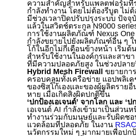
ความสำคัญสำหรับแพลตฟอร์มที่
กำลังทำงาน โดยไม่ต้องรีบูต ไม่ต
มีช่วงเวลาปิดปรับปรุงระบบ ปัจจุบ
แล้วในสวิตช์ตระกูล
N9000 seri
การใช้งานผลิตภัณฑ์
Nexus On
กำลังขยายไปยังผลิตภัณฑ์อื่น ๆ 
โก้ในอีกไม่กี่เดือนข้างหน้า เริ่ม
สำหรับใช้งานในองค์กรและสาขา
ที่มีความปลอดภัยสูง ในช่วงปลายปี
Hybrid Mesh Firewall
ขยายการ
ครอบคลุมทั้งเครือข่าย แอปพลิเ
ของซิสโก้เองและของผู้ผลิตรายอื่
หาย เมื่อเกิดสิ่งผิดปกติขึ้น
‘
ปกป้องเอเจนต์
’
จากโลก และ
‘
ปก
เอเจนต์
AI
กำลังเข้ามาเป็นส่วนห
ทำงานร่วมกับมนุษย์และรับผิดชอ
แวดล้อมที่ปลอดภัย
ในงาน
RSA
นวัตกรรมใหม่ ๆ มากมายเพื่อปกป