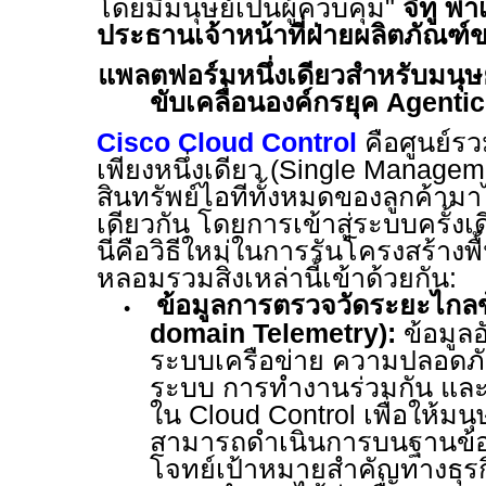
โดยมีมนุษย์เป็นผู้ควบคุม
"
จีทู พ
ประธานเจ้าหน้าที่ฝ่ายผลิตภัณฑ์ข
แพลตฟอร์มหนึ่งเดียวสำหรับมนุ
ขับเคลื่อนองค์กรยุค
Agentic
Cisco Cloud Control
คือศูนย์ร
เพียงหนึ่งเดียว (
Single Managem
สินทรัพย์ไอทีทั้งหมดของลูกค้า
เดียวกัน โดยการเข้าสู่ระบบครั้งเ
นี่คือวิธีใหม่ในการรันโครงสร้างพื
หลอมรวมสิ่งเหล่านี้เข้าด้วยกัน
:
ข้อมูลการตรวจวัดระยะไกล
•
domain Telemetry):
ข้อมูล
ระบบเครือข่าย ความปลอดภั
ระบบ การทำงานร่วมกัน และอ
ใน
Cloud Control
เพื่อให้มน
สามารถดำเนินการบนฐานข้อมู
โจทย์เป้าหมายสำคัญทางธุรกิ