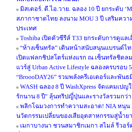
มิสเตอร์. ดี.ไอ.วาย. ฉลอง 10 ปี ยกระดับ ‘M
สภากาชาดไทย ลงนาม MOU 3 ปี เสริมความพร
ประเทศ
Toshiba เปิดตัวซีรีส์ T33 ยกระดับการดูแลเ
“ห้างเซ็นทรัล” เดินหน้าสนับสนุนแบรนด์
เปิดแฟลกชิปสโตร์แห่งแรก ณ เซ็นทรัลชิดลม
แวร์สู่ Urban Active Lifestyle ฉลองครบรอบ
“BroooDAY26” รวมพลังครีเอเตอร์และพันธม
WASH ฉลอง 8 ปี WashXpress จัดแคมเปญใหญ
รักนาน 8 ปี" ลุ้นทริปญี่ปุ่นและรางวัลรวมกว่า 
พลิกโฉมวงการทำความสะอาด! NIA หนุน BWC
นวัตกรรมเปลี่ยนของเสียอุตสาหกรรมสู่น้ำยาถ
เมกาบางนา ชวนสมาชิกเมกา สไมล์ รีวอร์ด ส