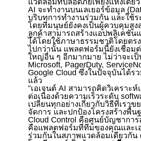
แวดล้อมที่ปลอดภัยเพียงแห่งเดีย
AI
จะทำงานบนเลเยอร์ข้อมูล (
Da
บริบทการทำงานร่วมกัน และใช้ระ
โดยที่มนุษย์ยังคงเป็นผู้ควบคุมสูงส
ลูกค้าสามารถสร้างแอปพลิเคชัน
ได้โดยใช้ภาษาธรรมชาติโดยตรง
ไปกว่านั้น แพลตฟอร์มนี้ยังเชื่อม
ใหญ่อื่น ๆ อีกมากมาย ไม่ว่าจะเป
Microsoft, PagerDuty, ServiceN
Google Cloud
ซึ่งในปัจจุบันได้ร
แล้ว
"
เอเจนต์
AI
สามารถคิดวิเคราะห์
ต่อเนื่องด้วยความเร็วระดับ
softw
เปลี่ยนทุกอย่างเกี่ยวกับวิธีที่เร
จัดการ และปกป้องโครงสร้างพื้น
Cloud Control
คือศูนย์บัญชาการ
คือแพลตฟอร์มที่ทีมของคุณและเ
ร่วมกันในสภาพแวดล้อมเดียวกัน ด