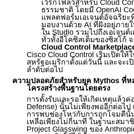
เวิร์กโฟลว์สำหรับ
Cloud Con
ธรรมชาติ โดยมี
OpenAI C
แพลตฟอร์มเอเจนต์อัจฉริยะที
มอบงานด้วย
AI
ที่ฝังอยู่ภาย
ใน
Studio
รวมไปถึงเอเจนต์
ทั่วทั้งอีโคซิสเต็มของซิสโก
Cloud Control Marketplac
Cisco Cloud Control
เริ่มเปิดให
สหรัฐอเมริกาตั้งแต่วันนี้ และจะเ
ลำดับต่อไป
ความปลอดภัยสำหรับยุค
Mythos
ที่
โครงสร้างพื้นฐานโดยตรง
การตั้งรับและรอให้เกิดเหตุแล้วค่
Defense)
นั้นไม่เพียงพออีกต่อไป 
การพบช่องโหว่กับการถูกโจมตีนั้
เหลือเพียงไม่กี่นาที ในฐานะสมาชิ
Project Glasswing
ของ
Anthrop