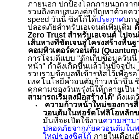
ภายนอก ปกป้องโลกภายนอกจากเ
รวมถึงตอบสนองต่อปัญหาด้วยควา
speed
วันนี้ ซิสโก้ได้
ประกาศ
ยกร
ปลอดภัยสำหรับเอเจนต์เพิ่มเติม
ต
Zero Trust
สำหรับเอเจนต์ ไปจน
เส้นทางที่ชัดเจนสู่โครงสร้างพื้น
คอมพิวเตอร์ควอนตัม (
Quantum-S
การโจมตีแบบ "ดักเก็บข้อมูลวันนี้
หน้า" กำลังเกิดขึ้นแล้วในปัจจุบัน
รวบรวมข้อมูลที่เข้ารหัสไว้เพื่อร
เทคโนโลยีควอนตัมก้าวหน้าขึ้น
ซ
คุกคามของวันพรุ่งนี้ให้กลายเป็น
‘
สามารถเริ่มลงมือสร้างได้
’
ตั้งแต่ว
ความก้าวหน้าใหม่ของการสื
•
วอนตัมในพอร์ตโฟลิโอหลักขอ
มั่นที่จะเปิดใช้งาน
ความสามาร
ปลอดภัยจากภัยควอนตัมในพอ
ใหญ่ของซิสโก้
ภายในเดือน