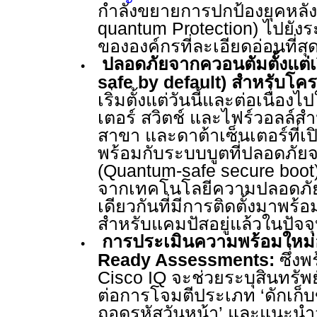
กำลังขยายการปกป้องยุคหลัง
quantum Protection)
ไปยังระ
ขององค์กรที่ละเอียดอ่อนที่สุ
ปลอดภัยจากควอนตัมตั้งแต่เริ
•
safe by default)
สำหรับโครง
เริ่มตั้งแต่วันนี้และต่อเนื่อง
เตอร์ สวิตช์ และไฟร์วอลล์
สาขา และดาต้าเซ็นเตอร์ที่เป
พร้อมกับระบบบูตที่ปลอดภั
(
Quantum-safe secure boot
จากเทคโนโลยีความปลอดภั
เดียวกันที่มีการติดตั้งมาพร้
สำหรับแคมปัสอยู่แล้วในปัจจุ
การประเมินความพร้อมใหม่
•
Ready Assessments:
ซึ่ง
Cisco IQ
จะช่วยระบุสินทรัพย์
ต่อการโจมตีประเภท
‘
ดักเก็บ
ถอดรหัสวันหน้า
’
และแนะนำว่