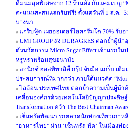
ดื่มนมสุดพิเศษจาก 12 ร้านดัง กับแคมเปญ
คะแนนสะสมแลกรับฟรี! ตั้งแต่วันที่ 1 ส.ค.–3
บางนา
แกร็บฟู้ด เผยออเดอร์ไอศกรีมโต 70% รับอาน
UMI GROUP ส่ง DURAGRES ตอกย้ำผู้นำอุ
ตัวนวัตกรรม Micro Sugar Effect เจ้าแรก
หรูหราพร้อมสุขอนามัย
ออนิกซ์ ฮอสพิทาลิตี้ กรุ๊ป จับมือ แกร็บ เต
ประสบการณ์ที่มากกว่า ภายใต้แนวคิด “More
ไลอ้อน ประเทศไทย ตอกย้ำความเป็นผู้นำด
เคลื่อนองค์กรด้วยเทคโนโลยีปัญญาประดิษฐ์ 
Transformation คว้า The Best Chairman Award 
เซ็นทรัลพัฒนา รุกตลาดนักท่องเที่ยวเกาหล
“อาหารไทย” ผ่าน ‘เซ็นทรัล ฟู้ด’ ในเมืองท่อง