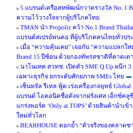
5 แบรนด์เครือสหพัฒน์กวาดรางวัล No. 1 B
ความไว้วางใจจากผู้บริโภคไทย
TMAN นำ Propoliz คว้า No.1 Brand Thailand
แบรนด์สเปรย์พ่นคอ ที่ผู้บริโภคคนไทยทั่วปร
เมื่อ “ความคุ้นเคย” เจอกับ “ความแปลกให
Brand 15 ปีซ้อน ด้วยกองทัพรสชาติที่คาดเดา
นาโนเทค สวทช. เปิดตัว SME Q Up ผนึก 3
เฉพาะธุรกิจ ยกระดับศักยภาพ SMEs ไทย
เซ็นทรัล รีเทล ฟู้ด เร่งเครื่องกลยุทธ์ Glo
แบรนด์ ไอคอนิคชื่อดังจากฝรั่งเศส เอ็กซ์คลูซ
แกร่งพอร์ต ‘Only at TOPS’ ด้วยสินค้านำเข
ใหม่ทั่วโลก
BEARHOUSE ตอกย้ำ “ตัวจริงของตลาดชานม”