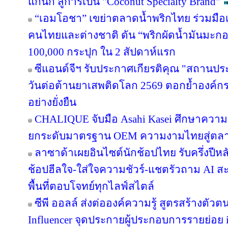
แกนิก สู่การเป็น "Coconut Specialty Brand"
“เอมโอชา” เขย่าตลาดน้ำพริกไทย ร่วมมือเ
คนไทยและต่างชาติ ดัน “พริกผัดน้ำมันมะ
100,000 กระปุก ใน 2 สัปดาห์แรก
ซีแอนด์จีฯ รับประกาศเกียรติคุณ "สถานปร
วันต่อต้านยาเสพติดโลก 2569 ตอกย้ำองค์กร
อย่างยั่งยืน
CHALIQUE จับมือ Asahi Kasei ศึกษาความเ
ยกระดับมาตรฐาน OEM ความงามไทยสู่ตล
ลาซาด้าเผยอินไซต์นักช้อปไทย รับครึ่งปีหล
ช้อปฮีลใจ-ใส่ใจความชัวร์-แชตรัวถาม AI
พื้นที่ตอบโจทย์ทุกไลฟ์สไตล์
ซีพี ออลล์ ส่งต่อองค์ความรู้ สูตรสร้างตั
Influencer จุดประกายผู้ประกอบการรายย่อย in