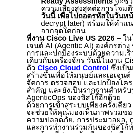
Ready Assessments
จะช่ว
ความเสี่ยงสูงสุดต่อการโจม
วันนี้ เพื่อไปถอดรหัสในวันหน
decrypt later)
พร้อมให้คำแนะ
จากจุดใดก่อน
ที่งาน
Cisco Live US
2026
–
ในโ
เจนต์
AI (Agentic AI)
องค์กรต่าง 
การและปกป้องระบบด้วยความเร็
เดียวกับเครื่องจักร วันนี้ในงาน
Ci
ตัว
Cisco Cloud Control
ซึ่งเป
สร้างขึ้นเพื่อให้มนุษย์และเอเจนต์
จัดการ ตรวจสอบ และปกป้องโครงส
สำคัญ และยังเป็นรากฐานสำหรั
AgenticOps
ของซิสโก้อีกด้วย
ด้วยการเข้าสู่ระบบเพียงครั้งเดีย
จะช่วยให้คุณมองเห็นภาพรวมขอ
ค
วามปลอดภัย
,
การประมวลผล
,
และการทำงานร่วมกันของซิสโก้