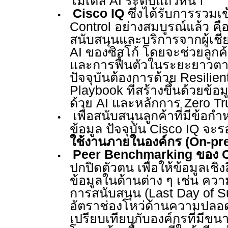
โมเดล
AI
ระดับแถวหน้า
Cisco IQ
ซึ่งได้รับการรวมเ
•
Control
อย่างสมบูรณ์แล้ว ค
สนับสนุนและบริการจากผู้เชี่
AI
ของซิสโก้
โดยจะช่วยลูกค้
และการฟื้นตัวในระยะยาวตา
ปัจจุบันต้องการด้วย
Resilien
Playbook
ที่สร้างขึ้นด้วยข้อม
ด้วย
AI
และหลักการ
Zero Tr
เพื่อสนับสนุนลูกค้าที่มีข้
•
ข้อมูล ปัจจุบัน
Cisco IQ
จะรอ
ใช้งานภายในองค์กร (
On-pr
Peer Benchmarking
ของ
•
ปกปิดตัวตน เพื่อให้ข้อมูลเชิงล
ข้อมูลในด้านต่าง ๆ เช่น ควา
การสนับสนุน (
Last Day of 
อัตราช่องโหว่ด้านความปลอ
เปรียบเทียบกับองค์กรที่มีขนา