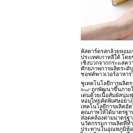
คัสตาร์ดรสกล้วยหอมเ
ประเทศเกาหลีใต้ โดย
เชิงบวกจากกระแสควา
ศักยภาพการผลิตระดับ
ซอฟต์พาวเวอร์อาหารไทย
ชูเทคโนโลยีการผลิตร
ถูกพัฒนาขึ้นภายใ
Bread”
เด่นด้วยเนื้อสัมผัสนุ
หอมไทยคัดพิเศษอย่างล
เทคโนโลยีการผลิตอัตโ
คุณภาพให้ได้มาตรฐาน
สอดคล้องตามมาตรฐานโ
นวัตกรรมการผลิตที่
ประทานในอุณหภูมิห้อง