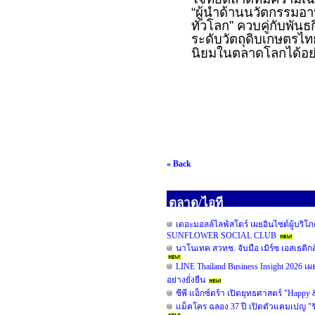
“ผู้นำด้านนวัตกรรมอาห
ทั่วโลก” ควบคู่กับพั
ระดับวัตถุดิบเกษตรไ
นิยมในตลาดโลกได้อย่า
« Back
ตลาด/ไอที
เดอะมอลล์ไลฟ์สโตร์ เผยอินไซต์ผู้
SUNFLOWER SOCIAL CLUB
นาโนเทค สวทช. จับมือ เมิร์ซ เอสเธติก
LINE Thailand Business Insight 2026 เ
อย่างยั่งยืน
ซีพี แอ็กซ์ตร้า เปิดยุทธศาสตร์ "Happy
แม็คโคร ฉลอง 37 ปี เปิดตัวแคมเปญ "