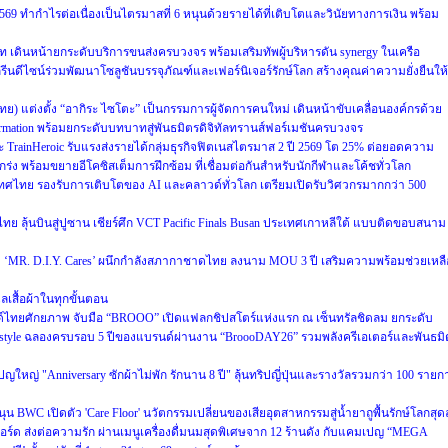
69 ทำกำไรต่อเนื่องเป็นไตรมาสที่ 6 หนุนด้วยรายได้ที่เติบโตและวินัยทางการเงิน พร้อม
ท เดินหน้ายกระดับบริการขนส่งครบวงจร พร้อมเสริมทัพผู้บริหารดัน synergy ในเครือ
รีนดีไซน์ร่วมพัฒนาโซลูชันบรรจุภัณฑ์และเฟอร์นิเจอร์รักษ์โลก สร้างคุณค่าความยั่งยืนให้
ศไทย) แต่งตั้ง “อากิระ ไซโตะ” เป็นกรรมการผู้จัดการคนใหม่ เดินหน้าขับเคลื่อนองค์กรด้วย
sformation พร้อมยกระดับบทบาทสู่พันธมิตรดิจิทัลทรานส์ฟอร์เมชันครบวงจร
และ TrainHeroic รับแรงส่งรายได้กลุ่มธุรกิจฟิตเนสไตรมาส 2 ปี 2569 โต 25% ต่อยอดความ
ร่ง พร้อมขยายอีโคซิสเต็มการฝึกซ้อม ที่เชื่อมต่อกันสำหรับนักกีฬาและโค้ชทั่วโลก
ศไทย รองรับการเติบโตของ AI และคลาวด์ทั่วโลก เตรียมเปิดรับวิศวกรมากกว่า 500
ย ลุ้นบินสู่ปูซาน เชียร์ศึก VCT Pacific Finals Busan ประเทศเกาหลีใต้ แบบติดขอบสนาม
ะดับ ‘MR. D.I.Y. Cares’ ผนึกกำลังสภากาชาดไทย ลงนาม MOU 3 ปี เสริมความพร้อมช่วยเหลื
แลเสื้อผ้าในทุกขั้นตอน
นด์ไทยศักยภาพ จับมือ “BROOO” เปิดแฟลกชิปสโตร์แห่งแรก ณ เซ็นทรัลชิดลม ยกระดับ
Lifestyle ฉลองครบรอบ 5 ปีของแบรนด์ผ่านงาน “BroooDAY26” รวมพลังครีเอเตอร์และพันธมิ
หญ่ "Anniversary ซักผ้าไม่พัก รักนาน 8 ปี" ลุ้นทริปญี่ปุ่นและรางวัลรวมกว่า 100 รายก
WC เปิดตัว 'Care Floor' นวัตกรรมเปลี่ยนของเสียอุตสาหกรรมสู่น้ำยาถูพื้นรักษ์โลกสุดล
์ด ส่งต่อความรัก ผ่านเมนูเครื่องดื่มนมสุดพิเศษจาก 12 ร้านดัง กับแคมเปญ “MEGA