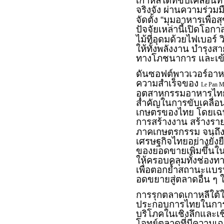
เกาหลีใต้ที่ขับเคลื่อ
จริงจัง ผ่านความร่ว
จัดตั้ง “มุมอาหารเพื่
ปัจจัยเหล่านี้เปิดโอกา
ไม้ที่อุดมด้วยไฟเบอร์
ให้ทั้งพลังงาน บำรุง
ทางโภชนาการ และเข้าถ
ดันซอฟต์พาวเวอร์อาห
ความสำเร็จของ
Le Pan M
อุตสาหกรรมอาหารไทยใ
สำคัญในการขับเคลื่อ
เกษตรของไทย โดยเฉพา
การสร้างงาน สร้างรายไ
ภาคเกษตรกรรม จนถึงก
เศรษฐกิจไทยอย่างยั่ง
ของยอดขายเพิ่มขึ้นใ
ให้ครอบคลุมทั้งช่อง
เพื่อตอกย้ำสถานะแบร
อดขยายสู่ตลาดอื่น ๆ 
การรุกตลาดเกาหลีใต้ใน
ประกอบการไทยในการผ
บริโภคในเชิงลึกและเช
โจทย์ตลาดที่มีความเฉ