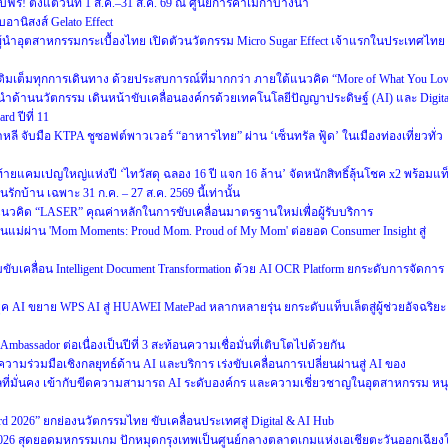
 ตั้งแต่วันที่ 1 ส.ค.–31 ส.ค. 69 ณ ศูนย์การค้าเมกาบางนา
อานิสงส์ Gelato Effect
ำอุตสาหกรรมกระเบื้องไทย เปิดตัวนวัตกรรม Micro Sugar Effect เจ้าแรกในประเทศไทย
็บ เติมเต็มทุกการเดินทาง ด้วยประสบการณ์ที่มากกว่า ภายใต้แนวคิด “More of What You Lo
ำด้านนวัตกรรม เดินหน้าขับเคลื่อนองค์กรด้วยเทคโนโลยีปัญญาประดิษฐ์ (AI) และ Digita
d ปีที่ 11
หลี จับมือ KTPA ชูซอฟต์พาวเวอร์ “อาหารไทย” ผ่าน ‘เซ็นทรัล ฟู้ด’ ในเมืองท่องเที่ยวทั่ว
งท้ายแคมเปญใหญ่แห่งปี ‘ไทวัสดุ ฉลอง 16 ปี แจก 16 ล้าน’ จัดหนักสิทธิ์ลุ้นโชค x2 พร้อมแท
บ้าน เฉพาะ 31 ก.ค. – 27 ส.ค. 2569 นี้เท่านั้น
วคิด “LASER” คุณค่าหลักในการขับเคลื่อนมาตรฐานใหม่เพื่อผู้รับบริการ
แม่ผ่าน 'Mom Moments: Proud Mom. Proud of My Mom' ต่อยอด Consumer Insight สู่
วมขับเคลื่อน Intelligent Document Transformation ด้วย AI OCR Platform ยกระดับการจัดการ
AI ขยาย WPS AI สู่ HUAWEI MatePad หลากหลายรุ่น ยกระดับแท็บเล็ตสู่ผู้ช่วยอัจฉริยะ
mbassador ต่อเนื่องเป็นปีที่ 3 สะท้อนความเชื่อมั่นที่เติบโตไปด้วยกัน
ความร่วมมือเชิงกลยุทธ์ด้าน AI และบริการ เร่งขับเคลื่อนการเปลี่ยนผ่านสู่ AI ของ
ลที่มั่นคง เข้ากับขีดความสามารถ AI ระดับองค์กร และความเชี่ยวชาญในอุตสาหกรรม หน
ward 2026” ยกย่องนวัตกรรมไทย ขับเคลื่อนประเทศสู่ Digital & AI Hub
2026 สุดยอดมหกรรมเกม ปักหมุดกรุงเทพเป็นศูนย์กลางตลาดเกมแห่งเอเชียตะวันออกเฉียงใ