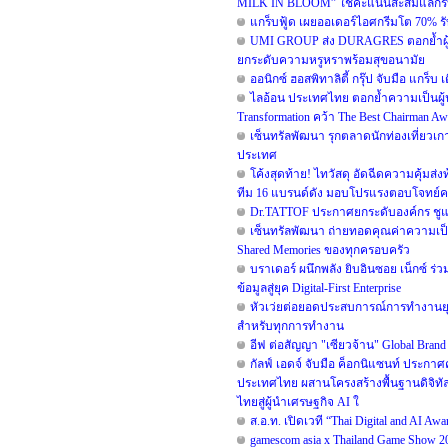
MILK IN BLOOM” ใช้คะแนนสะสมแลกรับฟรี!
แกร็บฟู้ด เผยออเดอร์ไอศกรีมโต 70% รับ
UMI GROUP ส่ง DURAGRES ตอกย้ำผู้น
ยกระดับความหรูหราพร้อมสุขอนามัย
ออนิกซ์ ฮอสพิทาลิตี้ กรุ๊ป จับมือ แกร
ไลอ้อน ประเทศไทย ตอกย้ำความเป็นผู้น
Transformation คว้า The Best Chairman Awar
เซ็นทรัลพัฒนา รุกตลาดนักท่องเที่ยวเกา
ประเทศ
โค้งสุดท้าย! ไทวัสดุ อัดฉีดความคุ้มส่
ทีม 16 แบรนด์ดัง มอบโปรแรงตอบโจทย์คนรัก
Dr.TATTOF ประกาศยกระดับองค์กร ชูแน
เซ็นทรัลพัฒนา ถ่ายทอดคุณค่าความเป็น
Shared Memories ของทุกครอบครัว
บราเดอร์ ผนึกพลัง ยิบอินซอย เน็กซ์ ร่
ข้อมูลสู่ยุค Digital-First Enterprise
หัวเว่ยต่อยอดประสบการณ์การทำงานยุค 
สำหรับทุกการทำงาน
อีฟ ต่อสัญญา "เซียวจ้าน" Global Brand A
กัลฟ์ เอดจ์ จับมือ ค็อกนิแซนท์ ประกาศ
ประเทศไทย ผสานโครงสร้างพื้นฐานดิจิทั
ไทยสู่ผู้นำเศรษฐกิจ AI ใ
ส.อ.ท. เปิดเวที “Thai Digital and AI A
gamescom asia x Thailand Game Show 