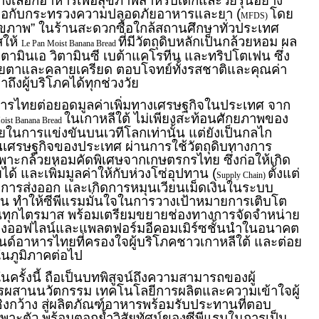
นทางเลือกอาหารเพื่อสุขภาพสำหรับเด็กและวัยรุ่นอย่าง
มมือกับกระทรวงความปลอดภัยอาหารและยา (
โดย
MFDS)
อสุขภาพ” ในร้านสะดวกซื้อใกล้สถานศึกษาทั่วประเทศ
สให้
ที่มีวัตถุดิบหลักเป็นกล้วยหอม ผล
Le Pan Moist Banana Bread
 วิตามินเอ วิตามินซี เบต้าแคโรทีน และทริปโตเฟน ซึ่ง
สายตาและคลายเครียด ตอบโจทย์ทั้งรสชาติและคุณค่า
ึงผู้บริโภคได้ทุกช่วงวัย
ารไทยต่อยอดมูลค่าเพิ่มทางเศรษฐกิจในประเทศ จาก
ในเกาหลีใต้ ไม่เพียงสะท้อนศักยภาพของ
oist Banana Bread
นการแข่งขันบนเวทีโลกเท่านั้น แต่ยังเป็นกลไก
นเศรษฐกิจของประเทศ ผ่านการใช้วัตถุดิบทางการ
ะกล้วยหอมคัดพิเศษจากเกษตรกรไทย ซึ่งก่อให้เกิด
ด้ และเพิ่มมูลค่าให้กับห่วงโซ่อุปทาน (
ตั้งแต่
Supply Chain)
ารส่งออก และเกิดการหมุนเวียนเม็ดเงินในระบบ
ยืน ทำให้ซีพีแรมมั่นใจในการวางเป้าหมายการเติบโต
นทุกไตรมาส พร้อมเตรียมขยายช่องทางการจัดจำหน่าย
ทางออฟไลน์และแพลตฟอร์มอีคอมเมิร์ซชั้นนำในอนาคต
นด์อาหารไทยที่ครองใจผู้บริโภคชาวเกาหลีใต้ และต่อย
ในภูมิภาคต่อไป
ครั้งนี้ ถือเป็นบทพิสูจน์ถึงความสามารถของผู้
สานนวัตกรรม เทคโนโลยีการผลิตและความเข้าใจผู้
ิงกว้าง สู่ผลิตภัณฑ์อาหารพร้อมรับประทานที่ตอบ
พาะตัว พร้อมตอกย้ำวิสัยทัศน์ของซีพีแรมในการเป็น