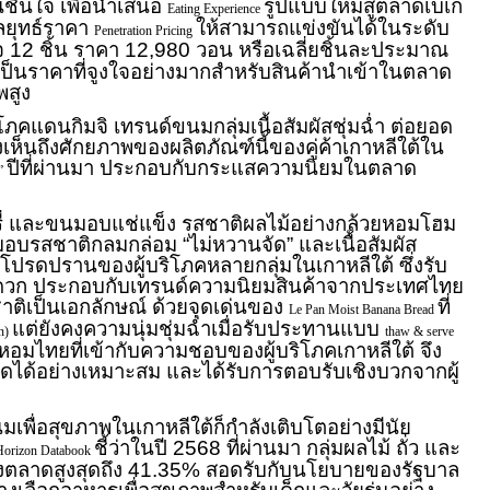
ชื่นใจ เพื่อนำเสนอ
รูปแบบใหม่สู่ตลาดเบเก
Eating Experience
กลยุทธ์ราคา
ให้สามารถแข่งขันได้ในระดับ
Penetration Pricing
จ 12 ชิ้น ราคา 12,980 วอน หรือเฉลี่ยชิ้นละประมาณ
อเป็นราคาที่จูงใจอย่างมากสำหรับสินค้านำเข้าในตลาด
พสูง
โภคแดนกิมจิ เทรนด์ขนมกลุ่มเนื้อสัมผัสชุ่มฉ่ำ ต่อยอด
็นถึงศักยภาพของผลิตภัณฑ์นี้ของคู่ค้าเกาหลีใต้ใน
ปีที่ผ่านมา ประกอบกับกระแสความนิยมในตลาด
”
รี่ และขนมอบแช่แข็ง รสชาติผลไม้อย่างกล้วยหอมโฮม
บรสชาติกลมกล่อม “ไม่หวานจัด” และเนื้อสัมผัส
นที่โปรดปรานของผู้บริโภคหลายกลุ่มในเกาหลีใต้ ซึ่งรับ
วก ประกอบกับเทรนด์ความนิยมสินค้าจากประเทศไทย
ชาติเป็นเอกลักษณ์ ด้วยจุดเด่นของ
ที่
Le Pan Moist Banana Bread
แต่ยังคงความนุ่มชุ่มฉ่ำเมื่อรับประทานแบบ
n)
thaw & serve
หอมไทยที่เข้ากับความชอบของผู้บริโภคเกาหลีใต้ จึง
ด้อย่างเหมาะสม และได้รับการตอบรับเชิงบวกจากผู้
พื่อสุขภาพในเกาหลีใต้ก็กำลังเติบโตอย่างมีนัย
ชี้ว่าในปี 2568 ที่ผ่านมา กลุ่มผลไม้ ถั่ว และ
Horizon Databook
่งตลาดสูงสุดถึง 41.35% สอดรับกับนโยบายของรัฐบาล