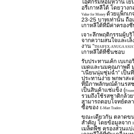
ไอศกรีมหอมหวาน เย็น
อรี่เกาหลีใต้ โดยวาง
ด้วยแพ็กเก
Value for Money
23-25 บาทเท่านั้น ถื
เกาหลีใต้ที่มีค่าครองชี
เจาะลึกพฤติกรรมผู้บริ
จากความสนใจและเล็งเห
งาน “
THAIFEX-ANUGA ASIA
เกาหลีใต้ที่ชื่นชอบ
รับประทานเค้ก เบเกอ
เมดและนมคุณภาพดี มอ
“เนียนนุ่มชุ่มฉ่ำ” เป็
ประทานง่าย พกพาสะด
ที่มีภาพลักษณ์ด้านรส
เป็นสินค้าแช่แข็ง (
Froze
รวมถึงใช้รสชาติกล้วย
สามารถตอบโจทย์ตลาดไ
ซื้อของ
E
‑
Mart Traders
ขณะเดียวกัน ตลาดขนมเ
สำคัญ โดยข้อมูลจาก
เมล็ดพืช ครองส่วนแบ