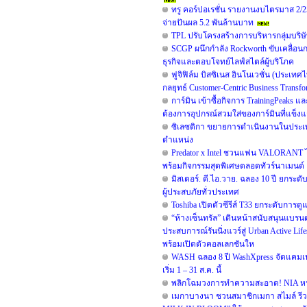
ทรู คอร์ปอเรชั่น รายงานงบไตรมาส 2/25
จ่ายปันผล 5.2 พันล้านบาท
TPL ปรับโครงสร้างการบริหารกลุ่มบริษั
SCGP ผนึกกำลัง Rockworth ขับเคลื่อนก
ธุรกิจและตอบโจทย์ไลฟ์สไตล์ผู้บริโภค
ฟูจิฟิล์ม บิสซิเนส อินโนเวชั่น (ประเท
กลยุทธ์ Customer-Centric Business Tran
การ์มิน เข้าซื้อกิจการ TrainingPeaks 
ต้องการอุปกรณ์สวมใส่ของการ์มินที่แข็งแก
ซิเลซติกา ขยายการดำเนินงานในประเท
ตำแหน่ง
Predator x Intel ชวนแฟน VALORANT ไท
พร้อมกิจกรรมสุดพิเศษตลอดทัวร์นาเมนต์
มิสเตอร์. ดี.ไอ.วาย. ฉลอง 10 ปี ยกร
ผู้ประสบภัยทั่วประเทศ
Toshiba เปิดตัวซีรีส์ T33 ยกระดับการดู
“ห้างเซ็นทรัล” เดินหน้าสนับสนุนแบร
ประสบการณ์รันนิ่งแวร์สู่ Urban Active 
พร้อมเปิดตัวคอลเลกชันให
WASH ฉลอง 8 ปี WashXpress จัดแคมเปญใ
เริ่ม 1 – 31 ส.ค. นี้
พลิกโฉมวงการทำความสะอาด! NIA หนุน B
เมกาบางนา ชวนสมาชิกเมกา สไมล์ รีวอร