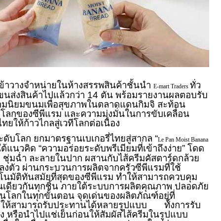
ข้าวางจำหน่ายในห้างสรรพสินค้าชั้นนำ
ทั่ว
E-mart Traders
ขนส่งสินค้าไปแล้วกว่า 14 ตัน พร้อมรายงานผลตอบรับ
มนิยมขนมเพื่อสุขภาพในตลาดแดนกิมจิ สะท้อน
โลกของซีพีแรม และความมุ่งมั่นในการขับเคลื่อน
ให้ก้าวไกลสู่เวทีโลกต่อเนื่อง
ะดับโลก ยกมาตรฐานเบเกอรี่ไทยสู่สากล “
Le Pan Moist Banana
ต้แนวคิด “ความอร่อยระดับพรีเมียมที่เข้าถึงง่าย” โดด
่มฟู ชุ่มฉ่ำ ละลายในปาก ผสานกับไส้ครีมคัสตาร์ดกล้วย
งตัว ผ่านกระบวนการผลิตจากครัวซีพีแรมที่ใช้
นมัติทันสมัยที่สุดของซีพีแรม ทำให้สามารถควบคุม
เดียวกันทุกชิ้น ภายใต้ระบบการผลิตคุณภาพ ปลอดภัย
ลกในทุกขั้นตอน จุดเด่นของผลิตภัณฑ์อยู่ที่
ทำให้สามารถรับประทานได้หลายรูปแบบ ทั้งการรับ
 หรือนำไปแช่เย็นก่อนให้สัมผัสไส้ครีมในรูปแบบ