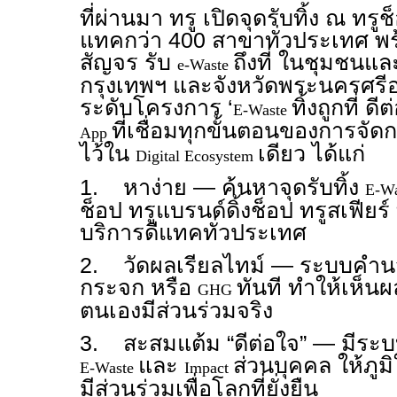
ที่ผ่านมา ทรู เปิดจุดรับทิ้ง ณ ทรู
แทคกว่า 400 สาขาทั่วประเทศ พร
สัญจร รับ
ถึงที่ ในชุมชนแล
e-Waste
กรุงเทพฯ และจังหวัดพระนครศรีอ
ระดับโครงการ ‘
ทิ้งถูกที่ ด
E-Waste
ที่เชื่อมทุกขั้นตอนของการจัด
App
ไว้ใน
เดียว ได้แก่
Digital Ecosystem
1. หาง่าย — ค้นหาจุดรับทิ้ง
E-W
ช็อป ทรูแบรนด์ดิ้งช็อป ทรูสเฟียร
บริการดีแทคทั่วประเทศ
2. วัดผลเรียลไทม์ — ระบบคำ
กระจก หรือ
ทันที ทำให้เห็นผล
GHG
ตนเองมีส่วนร่วมจริง
3. สะสมแต้ม “ดีต่อใจ” — มีระบบ
และ
ส่วนบุคคล ให้ภูม
E-Waste
Impact
มีส่วนร่วมเพื่อโลกที่ยั่งยืน