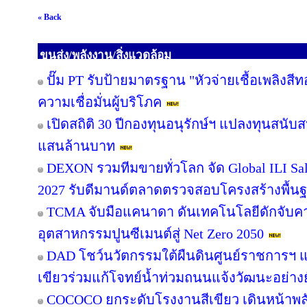
« Back
ขนส่ง/พลังงาน/สิ่งแวดล้อม
ปั๊ม PT รับป้ายมาตรฐาน "หัวจ่ายเชื้อเพลิงสี
ความเชื่อมั่นผู้บริโภค
เปิดสถิติ 30 ปีกองทุนอนุรักษ์ฯ แปลงทุนสนับ
แสนล้านบาท
DEXON รวมทีมขายทั่วโลก จัด Global ILI Sal
2027 รับดีมานด์ตลาดตรวจสอบโครงสร้างพื้น
TCMA จับมือแคนาดา ดันเทคโนโลยีดักจับคา
อุตสาหกรรมปูนซีเมนต์สู่ Net Zero 2050
DAD โชว์นวัตกรรมใต้ผืนดินศูนย์ราชการฯ แ
เขียวร่วมแก้โจทย์น้ำท่วมถนนแจ้งวัฒนะอย่างยั
COCOCO ยกระดับโรงงานสีเขียว เดินหน้าพ