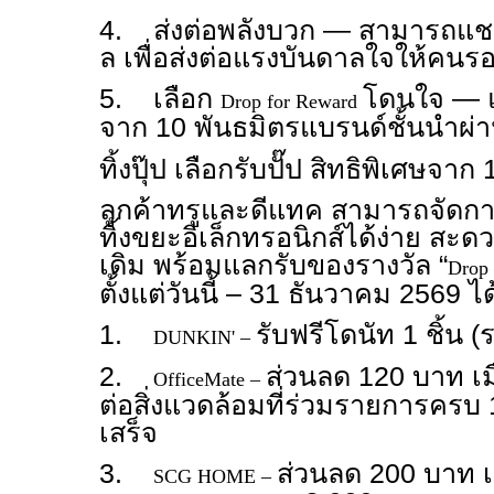
4. ส่งต่อพลังบวก — สามารถแชร์เร
ล เพื่อส่งต่อแรงบันดาลใจให้คนร
5. เลือก
โดนใจ — แ
Drop for Reward
จาก 10 พันธมิตรแบรนด์ชั้นนำผ่
ทิ้งปุ๊ป เลือกรับปั๊ป สิทธิพิเศษจาก
ลูกค้าทรูและดีแทค สามารถจัดก
ทิ้งขยะอิเล็กทรอนิกส์ได้ง่าย สะดว
เดิม พร้อมแลกรับของรางวัล “
Drop
ตั้งแต่วันนี้ – 31 ธันวาคม 2569 ได
1.
รับฟรีโดนัท 1 ชิ้น 
DUNKIN' –
2.
ส่วนลด 120 บาท เมื่
OfficeMate –
ต่อสิ่งแวดล้อมที่ร่วมรายการครบ
เสร็จ
3.
ส่วนลด 200 บาท เมื
SCG HOME –