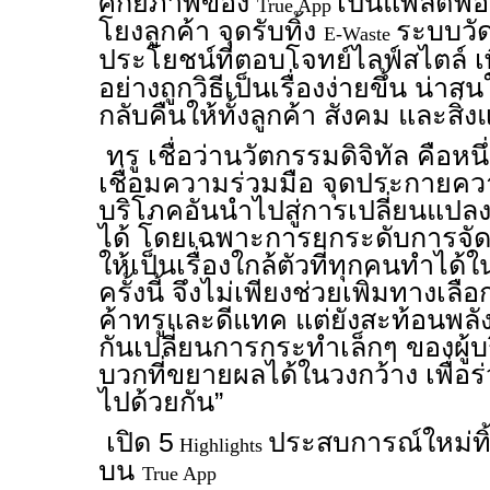
ศักยภาพของ
เป็นแพลตฟอร
True App
โยงลูกค้า จุดรับทิ้ง
ระบบวั
E-Waste
ประโยชน์ที่ตอบโจทย์ไลฟ์สไตล์ เพ
อย่างถูกวิธีเป็นเรื่องง่ายขึ้น น่า
กลับคืนให้ทั้งลูกค้า สังคม และสิ่
ทรู เชื่อว่านวัตกรรมดิจิทัล คือ
เชื่อมความร่วมมือ จุดประกายควา
บริโภคอันนำไปสู่การเปลี่ยนแปลง
ได้ โดยเฉพาะการยกระดับการจัด
ให้เป็นเรื่องใกล้ตัวที่ทุกคนทำได้
ครั้งนี้ จึงไม่เพียงช่วยเพิ่มทางเล
ค้าทรูและดีแทค แต่ยังสะท้อนพลัง
กันเปลี่ยนการกระทำเล็กๆ ของผู้บ
บวกที่ขยายผลได้ในวงกว้าง เพื่อร่
ไปด้วยกัน”
เปิด 5
ประสบการณ์ใหม่ทิ
Highlights
บน
True App