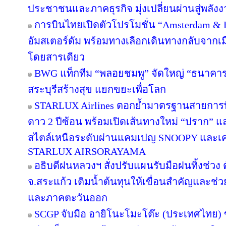
ประชาชนและภาคธุรกิจ มุ่งเปลี่ยนผ่านสู่พลั
การบินไทยเปิดตัวโปรโมชั่น “Amsterdam & 
อัมสเตอร์ดัม พร้อมทางเลือกเดินทางกลับจากเม
โดยสารเดียว
BWG แท็กทีม “พลอยชมพู” จัดใหญ่ “ธนาคารอิ่ม
สระบุรีสร้างสุข แยกขยะเพื่อโลก
STARLUX Airlines ตอกย้ำมาตรฐานสายการ
ดาว 2 ปีซ้อน พร้อมเปิดเส้นทางใหม่ “ปราก”
สไตล์เหนือระดับผ่านแคมเปญ SNOOPY และเค
STARLUX AIRSORAYAMA
อธิบดีฝนหลวงฯ สั่งปรับแผนรับมือฝนทิ้งช่วง 
จ.สระแก้ว เติมน้ำต้นทุนให้เขื่อนสำคัญและช่ว
และภาคตะวันออก
SCGP จับมือ อายิโนะโมะโต๊ะ (ประเทศไทย) 