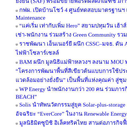
ยั่งยืน (SAF) พร้อมขยายพอร์ตผลิตภัณฑ์ชีวภา
กฟผ. เปิดบ้านโชว์ 4 ศูนย์ทดสอบมาตรฐานฯ
Maintenance
“แค่เริ่ม เท่ากับเพิ่ม Hero” สยามปทุมวัน เฮ้า
เช่า-พนักงาน ร่วมสร้าง Green Community รว
ราชพัฒนา เอ็นเนอร์ยี ผนึก CSSC–มจธ. ดัน 
ไฟฟ้าโซลาร์เซลล์
BAM ผนึก มูลนิธิแม่ฟ้าหลวงฯ ลงนาม MOU พล
“โครงการพัฒนาพื้นที่สีเขียวต้นแบบการใช้ประโ
แวดล้อมอย่างยั่งยืน” เป็นพื้นที่แห่งคุณค่า สู่
WP Energy นำพนักงานกว่า 200 คน ร่วมภา
BEACH”
Solis นำทัพนวัตกรรมสู่ยุค Solar-plus-storag
อัจฉริยะ “EverCore” ในงาน Renewable Energy
มูลนิธิมิตซูบิชิ อิเล็คทริคไทย สานต่อภารกิจฟ