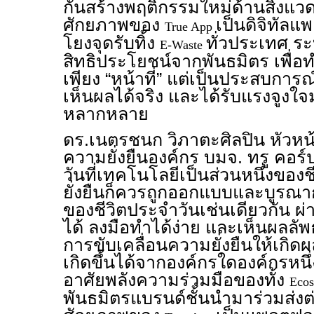
กันสร้างพฤติกรรมใหม่ด้านสิ่งแวด
ศักยภาพของ
เป็นดิจิทัลแ
True App
โยงจุดรับทิ้ง
ทั่วประเทศ ร
E-Waste
สิทธิประโยชน์จากพันธมิตร เพื่อ
เพียง “หน้าที่” แต่เป็นประสบการณ์ท
เห็นผลได้จริง และได้รับแรงจูงใจม
หลากหลาย
ดร.เนตรชนก วิภาตะศิลปิน หัวหน
ความยั่งยืนองค์กร บมจ. ทรู คอร์ป
วันที่เทคโนโลยีเป็นส่วนหนึ่งของ
ยั่งยืนก็ควรถูกออกแบบและบูรณาก
ของชีวิตประจำวันเช่นเดียวกัน ผ่
ได้ ลงมือทำได้ง่าย และเห็นผลลัพ
การขับเคลื่อนความยั่งยืนให้เกิ
เกิดขึ้นได้จากองค์กรใดองค์กรหนึ่
อาศัยพลังความร่วมมือของทั้ง
Eco
พันธมิตรแบรนด์ชั้นนำมาร่วมส่งต