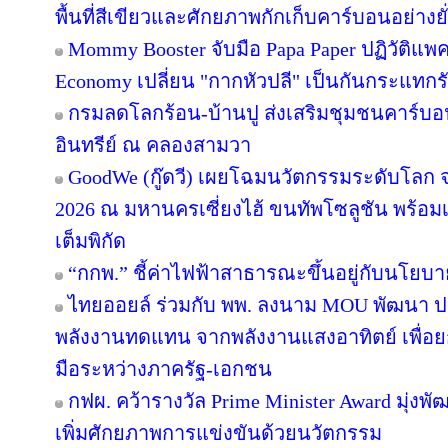
พื้นที่สีเขียวและศักยภาพกักเก็บคาร์บอนอย่างยั
Mommy Booster จับมือ Papa Paper ปฏิวัติแพคเ
Economy เปลี่ยน "กากหัวปลี" เป็นกันกระแทกร
กรมลดโลกร้อน-บ้านปู ส่งเสริมชุมชนคาร์บอน
อินทรีย์ ณ คลองสามวา
GoodWe (กู๊ดวี) เผยโฉมนวัตกรรมระดับโลก
2026 ณ มหานครเซี่ยงไฮ้ ขนทัพโซลูชัน พร้อ
เต็มพิกัด
“กกพ.” ชี้ค่าไฟฟ้าสาธารณะขึ้นอยู่กับนโยบ
ไทยออยล์ ร่วมกับ พพ. ลงนาม MOU พัฒนา ปร
พลังงานทดแทน จากพลังงานแสงอาทิตย์ เพื่อ
มือระหว่างภาครัฐ-เอกชน
กฟผ. คว้ารางวัล Prime Minister Award มุ่งพ
เพิ่มศักยภาพการแข่งขันด้วยนวัตกรรม