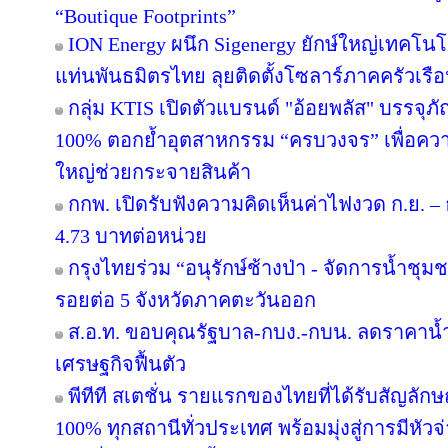
“Boutique Footprints”
ION Energy ผนึก Sigenergy ยักษ์ใหญ่เทคโน
แท่นพันธมิตรไทย ลุยติดตั้งโซลาร์ภาคครัวเรือนเ
กลุ่ม KTIS เปิดตัวแบรนด์ "อ้อยพลัส" บรรจุภ
100% ตอกย้ำอุตสาหกรรม “ครบวงจร” เพื่อความยั
ใหญ่ช่วยกระจายสินค้า
กกพ. เปิดรับฟังความคิดเห็นค่าไฟงวด ก.ย. – 
4.73 บาทต่อหน่วย
กรุงไทยร่วม “อนุรักษ์ช้างป่า - จัดการน้ำชุมชน
รอยต่อ 5 จังหวัดภาคตะวันออก
ส.อ.ท. ขอบคุณรัฐบาล-กบง.-กบน. ลดราคาน้ำ
เศรษฐกิจฟื้นตัว
พีทีที สเตชั่น รายแรกของไทยที่ได้รับสัญลัก
100% ทุกสถานีทั่วประเทศ พร้อมมุ่งสู่การมีหัว