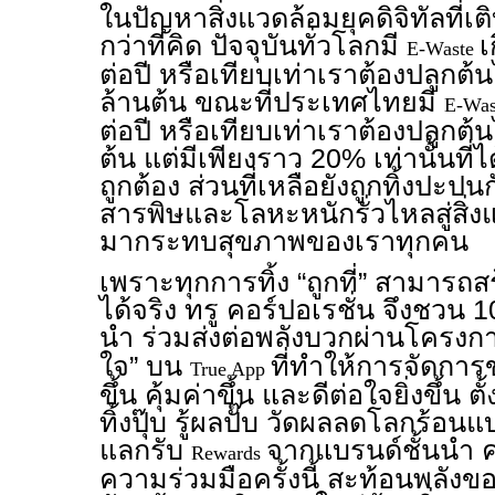
ในปัญหาสิ่งแวดล้อมยุคดิจิทัลที่เต
กว่าที่คิด ปัจจุบันทั่วโลกมี
เ
E-Waste
ต่อปี หรือเทียบเท่าเราต้องปลูก
ล้านต้น ขณะที่ประเทศไทยมี
E-Wa
ต่อปี หรือเทียบเท่าเราต้องปลูกต
ต้น แต่มีเพียงราว 20% เท่านั้นที่
ถูกต้อง ส่วนที่เหลือยังถูกทิ้งปะปนก
สารพิษและโลหะหนักรั่วไหลสู่สิ่
มากระทบสุขภาพของเราทุกคน
เพราะทุกการทิ้ง “ถูกที่” สามารถสร
ได้จริง ทรู คอร์ปอเรชั่น จึงชวน 
นำ ร่วมส่งต่อพลังบวกผ่านโครงกา
ใจ” บน
ที่ทำให้การจัดการข
True App
ขึ้น คุ้มค่าขึ้น และดีต่อใจยิ่งขึ้น ต
ทิ้งปุ๊บ รู้ผลปั๊บ วัดผลลดโลกร้อ
แลกรับ
จากแบรนด์ชั้นนำ
Rewards
ความร่วมมือครั้งนี้ สะท้อนพลัง