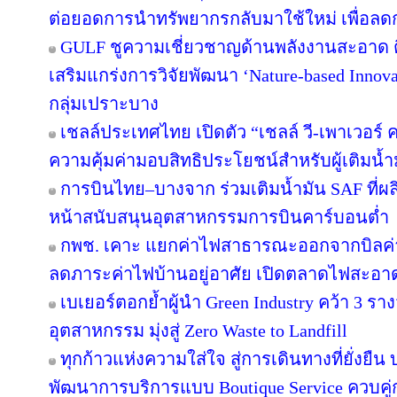
ต่อยอดการนำทรัพยากรกลับมาใช้ใหม่ เพื่อลด
GULF ชูความเชี่ยวชาญด้านพลังงานสะอาด ติ
เสริมแกร่งการวิจัยพัฒนา ‘Nature-based Innov
กลุ่มเปราะบาง
เชลล์ประเทศไทย เปิดตัว “เชลล์ วี-เพาเวอร
ความคุ้มค่ามอบสิทธิประโยชน์สำหรับผู้เติมน้ำม
การบินไทย–บางจาก ร่วมเติมน้ำมัน SAF ที่ผ
หน้าสนับสนุนอุตสาหกรรมการบินคาร์บอนต่ำ
กพช. เคาะ แยกค่าไฟสาธารณะออกจากบิลค
ลดภาระค่าไฟบ้านอยู่อาศัย เปิดตลาดไฟสะอาด
เบเยอร์ตอกย้ำผู้นำ Green Industry คว้า 3 ร
อุตสาหกรรม มุ่งสู่ Zero Waste to Landfill
ทุกก้าวแห่งความใส่ใจ สู่การเดินทางที่ยั่งยื
พัฒนาการบริการแบบ Boutique Service ควบคู่