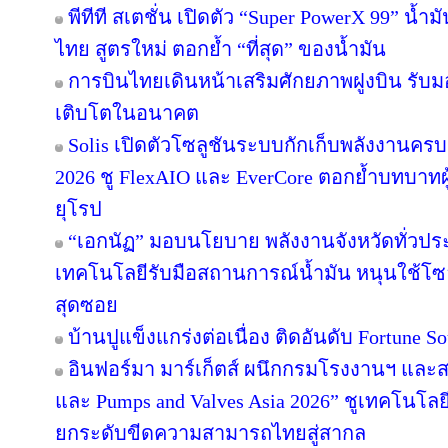
พีทีที สเตชั่น เปิดตัว “Super PowerX 99” น้
ไทย สูตรใหม่ ตอกย้ำ “ที่สุด” ของน้ำมัน
การบินไทยเดินหน้าเสริมศักยภาพฝูงบิน รับม
เติบโตในอนาคต
Solis เปิดตัวโซลูชันระบบกักเก็บพลังงานครบ
2026 ชู FlexAIO และ EverCore ตอกย้ำบทบาทผู
ยุโรป
“เอกนัฏ” มอบนโยบาย พลังงานจังหวัดทั่วปร
เทคโนโลยีรับมือสถานการณ์น้ำมัน หนุนใช้โซล
สุดซอย
บ้านปูแข็งแกร่งต่อเนื่อง ติดอันดับ Fortune Sou
อินฟอร์มา มาร์เก็ตส์ ผนึกกรมโรงงานฯ และส
และ Pumps and Valves Asia 2026” ชูเทคโนโลย
ยกระดับขีดความสามารถไทยสู่สากล