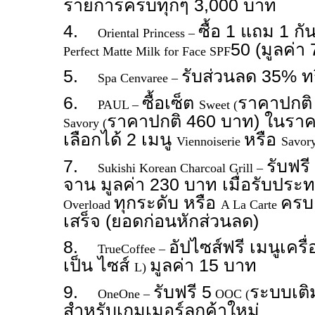
รายการครบทุกๆ 3,000 บาท
4.
ซื้อ 1 แถม 1 ก
Oriental Princess –
50 (มูลค่า
Perfect Matte Milk for Face SPF
5.
รับส่วนลด 35% ท
Spa Cenvaree –
6.
ซื้อเซ็ต
ราคาปกติ
PAUL –
Sweet (
ราคาปกติ 460 บาท) ในราค
Savory (
เลือกได้ 2 เมนู
หรือ
Viennoiserie
Savor
7.
รับฟร
Sukishi Korean Charcoal Grill –
จาน มูลค่า 230 บาท เมื่อรับป
ทุกระดับ หรือ
ครบ
Overload
A La Carte
เสร็จ (ยอดก่อนหักส่วนลด)
8.
อัปไซส์ฟรี เมนูเครื่
TrueCoffee –
เป็น ไซส์
มูลค่า 15 บาท
L)
9.
รับฟรี 5
ระบบเติ
OneOne –
OOC (
สำหรับเกมเมอร์ลูกค้าใหม่