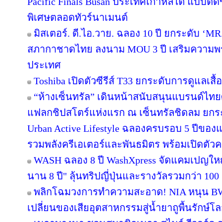
Pacific Finals Busan ประเทศเกาหลีใต้ แบบต
พิเศษตลอดทัวร์นาเมนต์
มิสเตอร์. ดี.ไอ.วาย. ฉลอง 10 ปี ยกระดับ ‘MR.
สภากาชาดไทย ลงนาม MOU 3 ปี เสริมความพร้อ
ประเทศ
Toshiba เปิดตัวซีรีส์ T33 ยกระดับการดูแลเสื
“ห้างเซ็นทรัล” เดินหน้าสนับสนุนแบรนด์ไทย
แฟลกชิปสโตร์แห่งแรก ณ เซ็นทรัลชิดลม ยกระด
Urban Active Lifestyle ฉลองครบรอบ 5 ปีขอ
รวมพลังครีเอเตอร์และพันธมิตร พร้อมเปิดตัว
WASH ฉลอง 8 ปี WashXpress จัดแคมเปญใหญ่ "
นาน 8 ปี" ลุ้นทริปญี่ปุ่นและรางวัลรวมกว่า 100 ร
พลิกโฉมวงการทำความสะอาด! NIA หนุน BWC 
เปลี่ยนของเสียอุตสาหกรรมสู่น้ำยาถูพื้นรักษ์โล