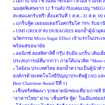
เมกาบางนา ชวนสมาชิกเมกา สไมล์ รีวอร์ด ส่ง
นมสุดพิเศษจาก 12 ร้านดัง กับแคมเปญ “ME
สะสมแลกรับฟรี! ตั้งแต่วันที่ 1 ส.ค.–31 ส.ค. 
แกร็บฟู้ด เผยออเดอร์ไอศกรีมโต 70% รับอานิส
UMI GROUP ส่ง DURAGRES ตอกย้ำผู้นำอุตส
นวัตกรรม Micro Sugar Effect เจ้าแรกในปร
พร้อมสุขอนามัย
ออนิกซ์ ฮอสพิทาลิตี้ กรุ๊ป จับมือ แกร็บ เติมเ
ประสบการณ์ที่มากกว่า ภายใต้แนวคิด “More o
ไลอ้อน ประเทศไทย ตอกย้ำความเป็นผู้นำด้า
องค์กรด้วยเทคโนโลยีปัญญาประดิษฐ์ (AI) และ D
Best Chairman Award ปีที่ 11
เซ็นทรัลพัฒนา รุกตลาดนักท่องเที่ยวเกาหลี 
“อาหารไทย” ผ่าน ‘เซ็นทรัล ฟู้ด’ ในเมืองท่องเ