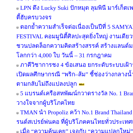
LPN ดึง Lucky Suki ปักหมุด ลุมพินี มาร์เก็ตเ
ตี้ฮับครบวงจร
ตอกย้ำความสำเร็จต่อเนื่องเป็นปีที่ 5 
FESTIVAL คอมมูนิตี้ศิลปะสุดยิ่งใหญ่ งานเดียว
ชวนปลดล็อกความคิดสร้างสรรค์ สร้างแลนด์มา
โลกกว่า 4,000 ใบ วันนี้ – 31 กรกฎาคม
ภาคีวิชาการชง 4 ข้อเสนอ ยกระดับระบบเฝ้า
เปิดผลศึกษากรณี “พริก–ส้ม” ชี้ช่องว่างกลางน้
ตามกลับไม่ถึงแปลงปลูก
5 แบรนด์เครือสหพัฒน์กวาดรางวัล No. 1 Bra
วางใจจากผู้บริโภคไทย
TMAN นำ Propoliz คว้า No.1 Brand Thailand 2
รนด์สเปรย์พ่นคอ ที่ผู้บริโภคคนไทยทั่วประเทศ
เมื่อ “ความคุ้นเคย” เจอกับ “ความแปลกใหม่