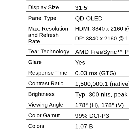
Display Size
31.5”
Panel Type
QD-OLED
Max. Resolution
HDMI: 3840 x 2160 
and Refresh
DP: 3840 x 2160 @ 
Rate
Tear Technology
AMD FreeSync™ P
Glare
Yes
Response Time
0.03 ms (GTG)
Contrast Ratio
1,500,000:1 (native
Brightness
Typ. 300 nits, pea
Viewing Angle
178° (H), 178° (V)
Color Gamut
99% DCI-P3
Colors
1.07 B