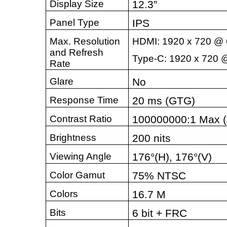
Display Size
12.3”
Panel Type
IPS
Max. Resolution
HDMI: 1920 x 720 @
and Refresh
Type-C: 1920 x 720 
Rate
Glare
No
Response Time
20 ms (GTG)
Contrast Ratio
100000000:1 Max 
Brightness
200 nits
Viewing Angle
176°(H), 176°(V)
Color Gamut
75% NTSC
Colors
16.7 M
Bits
6 bit + FRC