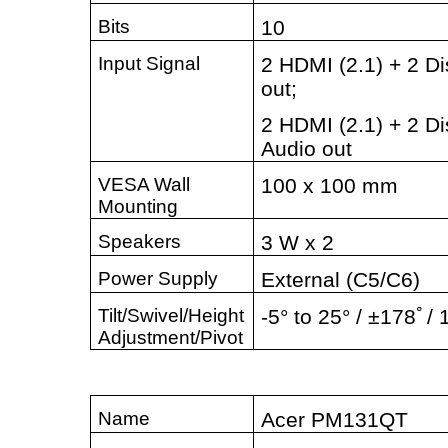
Bits
10
Input Signal
2 HDMI (2.1) + 2 Di
out;
2 HDMI (2.1) + 2 Di
Audio out
VESA Wall
100 x 100 mm
Mounting
Speakers
3 W x 2
Power Supply
External (C5/C6)
Tilt/Swivel/Height
-5° to 25° / ±178
ﾟ
/ 
Adjustment/Pivot
Name
Acer PM131QT