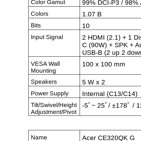
Color Gamut
99% DCI-P3 / 98%
Colors
1.07 B
Bits
10
Input Signal
2 HDMI (2.1) + 1 Di
C (90W) + SPK + Au
USB-B (2 up 2 dow
VESA Wall
100 x 100 mm
Mounting
Speakers
5 W x 2
Power Supply
Internal (C13/C14)
Tilt/Swivel/Height
-5
ﾟ
~ 25
ﾟ
/ ±178
ﾟ
/ 1
Adjustment/Pivot
Name
Acer CE320QK G