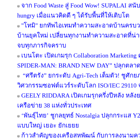
จาก Food Waste สู่ Food Wow! SUPALAI สนับ
hungry เมื่อแนวคิดดี ๆ ได้รับพื้นที่ให้เติบโต
"โทมิ" ยกทัพไอเทมทำความสะอาดบ้านครบวงจ
บ้านยุคใหม่ เปลี่ยนทุกงานทำความสะอาดที่น่าเบื
จบทุกภารกิจคราบ
เบนโตะ เปิดเกมรุก Collaboration Marketing 
SPIDER-MAN: BRAND NEW DAY” ปลุกตลาดขนม
“ศรีตรัง” ยกระดับ Agri-Tech เต็มตัว! ชูศั
วิศวกรรมซอฟต์แวร์ระดับโลก ISO/IEC 29110
GEELY RIDDARA เปิดเกมรุกครึ่งปีหลัง หลัง
เครือข่าย 38 แห่งทั่วประเทศ
‘พันธุ์ไทย’ ชูกลยุทธ์ Nostalgia ปลุกกระแส 
แบบใหญ่ เยอะ ยักเยยย
ก้าวสำคัญของเครือสหพัฒน์ กับการลงนามคว