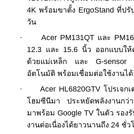
4K
พร้อมขาตั้ง
ErgoStand
ที่ป
วัน
·
Acer PM131QT
และ
PM1
12.3
และ
15.6
นิ้ว ออกแบบให้ค
ด้วยแม่เหล็ก และ
G-senso
อัตโนมัติ พร้อมเชื่อมต่อใช้งานไ
·
Acer HL6820GTV
โปรเจกเต
โฮมซีนีมา ประหยัดพลังงานกว
มาพร้อม
Google TV
ในตัว รองร
งานต่อเนื่องได้ยาวนานถึง
24
ชั่