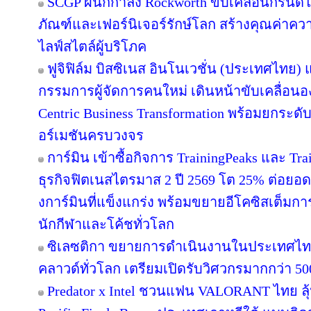
SCGP ผนึกกำลัง Rockworth ขับเคลื่อนกรีนดี
ภัณฑ์และเฟอร์นิเจอร์รักษ์โลก สร้างคุณค่าคว
ไลฟ์สไตล์ผู้บริโภค
ฟูจิฟิล์ม บิสซิเนส อินโนเวชั่น (ประเทศไทย) แ
กรรมการผู้จัดการคนใหม่ เดินหน้าขับเคลื่อนอง
Centric Business Transformation พร้อมยกระดั
อร์เมชันครบวงจร
การ์มิน เข้าซื้อกิจการ TrainingPeaks และ Tra
ธุรกิจฟิตเนสไตรมาส 2 ปี 2569 โต 25% ต่อย
งการ์มินที่แข็งแกร่ง พร้อมขยายอีโคซิสเต็มการฝ
นักกีฬาและโค้ชทั่วโลก
ซิเลซติกา ขยายการดำเนินงานในประเทศไท
คลาวด์ทั่วโลก เตรียมเปิดรับวิศวกรมากกว่า 5
Predator x Intel ชวนแฟน VALORANT ไทย ลุ้น