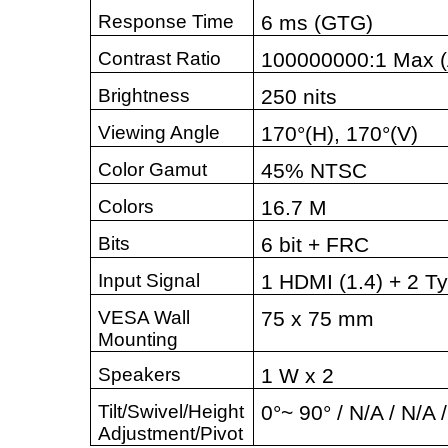
Response Time
6 ms (GTG)
Contrast Ratio
100000000:1 Max 
Brightness
250 nits
Viewing Angle
170°(H), 170°(V)
Color Gamut
45% NTSC
Colors
16.7 M
Bits
6 bit + FRC
Input Signal
1 HDMI (1.4) + 2 T
VESA Wall
75 x 75 mm
Mounting
Speakers
1 W x 2
Tilt/Swivel/Height
0°~ 90° / N/A / N/A 
Adjustment/Pivot