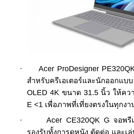
·
Acer ProDesigner PE320
สำหรับครีเอเตอร์และนักออกแ
OLED 4K
ขนาด
31.5
นิ้ว ให้ค
E <1
เพื่อภาพที่เที่ยงตรงในทุกง
·
Acer CE320QK G
จอพรี
รองรับทั้งการดูหนัง ตัดต่อ และ