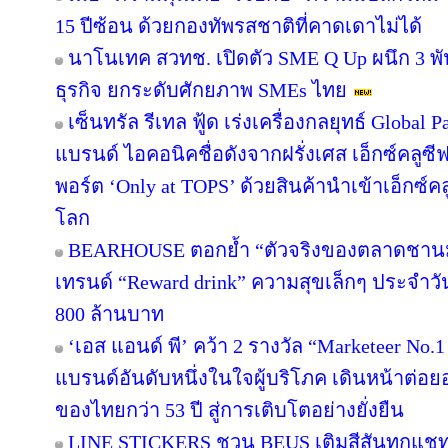
15 ปีซ้อน ด้วยกองทัพรสชาติที่คาดเดาไม่ได้
นาโนเทค สวทช. เปิดตัว SME Q Up ผนึก 3 
ธุรกิจ ยกระดับศักยภาพ SMEs ไทย
เซ็นทรัล รีเทล ฟู้ด เร่งเครื่องกลยุทธ์ Globa
แบรนด์ ไอคอนิคชื่อดังจากฝรั่งเศส เอ็กซ์คลูซี
พอร์ต ‘Only at TOPS’ ด้วยสินค้านำเข้าเอ็กซ์
โลก
BEARHOUSE ตอกย้ำ “ตัวจริงของตลาดชานม” เ
เทรนด์ “Reward drink” ความสุขเล็กๆ ประจำวัน 
800 ล้านบาท
‘เอส แอนด์ พี’ คว้า 2 รางวัล “Marketeer No.
แบรนด์อันดับหนึ่งในใจผู้บริโภค เดินหน้าต่
ของไทยกว่า 53 ปี สู่การเติบโตอย่างยั่งยืน
LINE STICKERS ชวน BEUS เติมสีสันทุกแชท