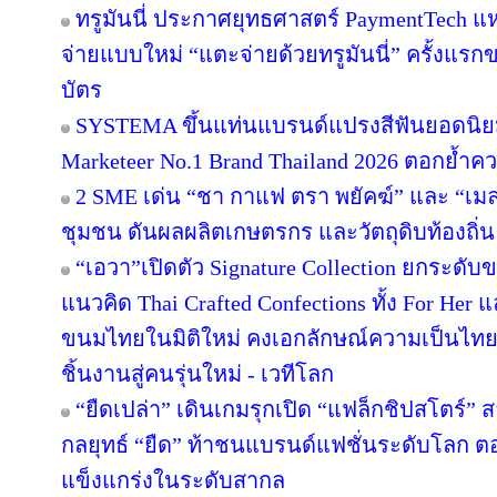
ทรูมันนี่ ประกาศยุทธศาสตร์ PaymentTech 
จ่ายแบบใหม่ “แตะจ่ายด้วยทรูมันนี่” ครั้งแรก
บัตร
SYSTEMA ขึ้นแท่นแบรนด์แปรงสีฟันยอดนิยม
Marketeer No.1 Brand Thailand 2026 ตอกย้ำความ
2 SME เด่น “ชา กาแฟ ตรา พยัคฆ์” และ “เมล่อ
ชุมชน ดันผลผลิตเกษตรกร และวัตถุดิบท้องถิ่น 
“เอวา”เปิดตัว Signature Collection ยกระดั
แนวคิด Thai Crafted Confections ทั้ง For Her
ขนมไทยในมิติใหม่ คงเอกลักษณ์ความเป็นไทย
ชิ้นงานสู่คนรุ่นใหม่ - เวทีโลก
“ยืดเปล่า” เดินเกมรุกเปิด “แฟล็กชิปสโตร์” 
กลยุทธ์ “ยืด” ท้าชนแบรนด์แฟชั่นระดับโลก 
แข็งแกร่งในระดับสากล