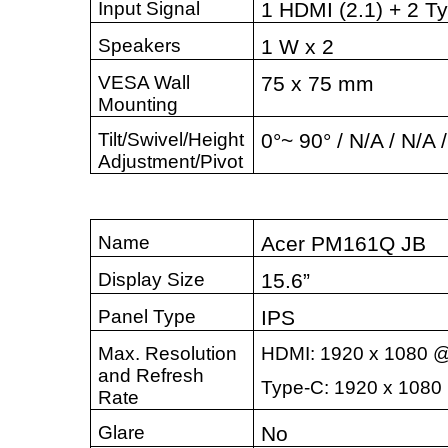
Input Signal
1 HDMI (2.1) + 2 T
Speakers
1 W x 2
VESA Wall
75 x 75 mm
Mounting
Tilt/Swivel/Height
0°~ 90° / N/A / N/A 
Adjustment/Pivot
Name
Acer PM161Q JB
Display Size
15.6”
Panel Type
IPS
Max. Resolution
HDMI: 1920 x 1080 
and Refresh
Type-C: 1920 x 1080
Rate
Glare
No