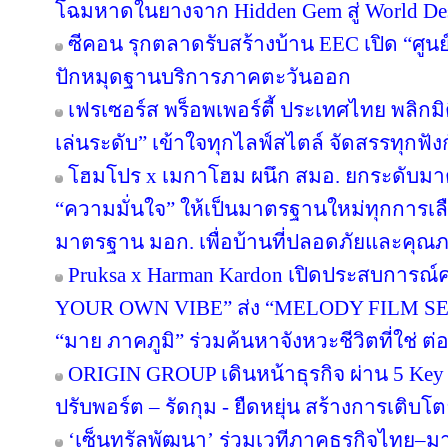
โฉมหาดในยางจาก Hidden Gem สู่ World Des
ซีคอน รุกตลาดรับสร้างบ้าน EEC เปิด “ศูนย
ปักหมุดฐานบริการภาคตะวันออก
เฟรเซอร์ส พร็อพเพอร์ตี้ ประเทศไทย พลิกมิต
เล่นระดับ” เข้าใจทุกไลฟ์สไตล์ จัดสรรทุกฟัง
โฮมโปร x เมกาโฮม ผนึก สมอ. ยกระดับมาต
“ความมั่นใจ” ให้เป็นมาตรฐานใหม่ทุกการเลือ
มาตรฐาน มอก. เพื่อบ้านที่ปลอดภัยและคุณภาพ
Pruksa x Harman Kardon เปิดประสบการณ์ค
YOUR OWN VIBE” ส่ง “MELODY FILM SER
“มาย ภาคภูมิ” ร่วมค้นหาจังหวะชีวิตที่ใช่ ต่อย
ORIGIN GROUP เดินหน้าธุรกิจ ผ่าน 5 Key 
ปรับพอร์ต – รัดกุม - ยืดหยุ่น สร้างการเติบโตย
‘เซ็นทรัลพัฒนา’ ร่วมเวทีภาคธุรกิจไทย–