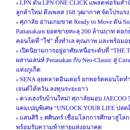
LPN ดัน LPN ONE CLICK แพลตฟอร์มสำน
ลูกค้าใหม่ ดึงเพลส 168 วุฒากาศ จัดโปรแรง
ศุภาลัย อ่านเกมขาด Ready to Move ดัน S
Pattanakarn ยอดขายทะลุ 200 ล้านบาท ตอกย้
คอนโดที่ "ใช่" ทั้งทำเล คุณภาพ และพร้อมอยู
เปิดนิยามการอยู่อาศัยเหนือระดับที่ “THE 
ผสานเสน่ห์ Peranakan กับ Neo-Classic สู่ C
แห่งภูเก็ต
SENA ลุยตลาดอินเตอร์ ยกพอร์ตคอนโดทำ
เจนต์ไต้หวัน ลงทุนระยะยาว
ดวงเฮงรับบ้านใหม่! ศุภาลัยมอบ JAECOO 5 
แคมเปญพิเศษ “UNLOCK YOUR LIFE ปลดล็อก
แสนสิริ x ศศินทร์ เชื่อมโลกการศึกษาสู่โลกธุ
พร้อมรับความท้าทายแห่งอนาคต