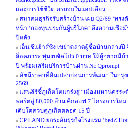
และการใช้ชีวิต ครบจบในแอปเดียว
สมาคมธุรกิจรับสร้างบ้าน เผย Q2/69 ‘ทรงตั
หน้า ‘กองทุนประกันผู้บริโภค’ ดึงความเชื่อมั
ปีหลัง
เอ็น.ซี.เฮ้าส์ซิ่ง เขย่าตลาดผู้ซื้อบ้านกลา
ล็อคภาระ ทุ่มงบจัดโปร 0 บาท ให้ผู้อยากมีบ้
ปี พร้อมเสริมบริการบ้านผ่าน Nc Qprompt
ดัชนีราคาที่ดินเปล่าก่อนการพัฒนา ในกรุ
2569
แสนสิริชี้ภูเก็ตโตแกร่งสู่ “เมืองมหานครร
พอร์ตสู่ 80,000 ล้าน คิกออฟ 7 โครงการใหม่
เติบโตควบคู่ภูเก็ตตลอด 15 ปี
CP LAND ยกระดับธุรกิจโรงแรม ‘bedZ Hotel’