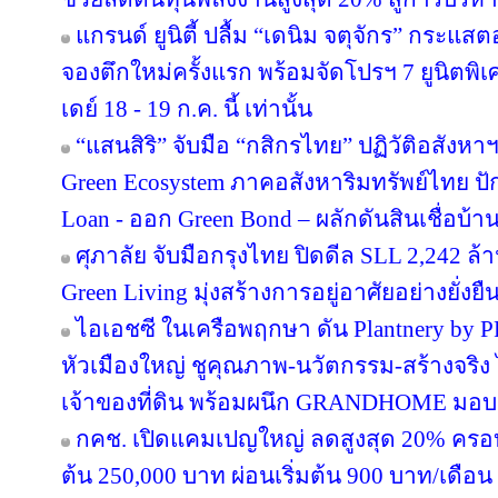
แกรนด์ ยูนิตี้ ปลื้ม “เดนิม จตุจักร” กระแส
จองตึกใหม่ครั้งแรก พร้อมจัดโปรฯ 7 ยูนิตพิเศ
เดย์ 18 - 19 ก.ค. นี้ เท่านั้น
“แสนสิริ” จับมือ “กสิกรไทย” ปฏิวัติอสังหา
Green Ecosystem ภาคอสังหาริมทรัพย์ไทย ปั
Loan - ออก Green Bond – ผลักดันสินเชื่อบ้าน
ศุภาลัย จับมือกรุงไทย ปิดดีล SLL 2,242 ล
Green Living มุ่งสร้างการอยู่อาศัยอย่างยั่งยื
ไอเอชซี ในเครือพฤกษา ดัน Plantnery by P
หัวเมืองใหญ่ ชูคุณภาพ-นวัตกรรม-สร้างจริง 
เจ้าของที่ดิน พร้อมผนึก GRANDHOME มอบส
กคช. เปิดแคมเปญใหญ่ ลดสูงสุด 20% ครอบ
ต้น 250,000 บาท ผ่อนเริ่มต้น 900 บาท/เดือน