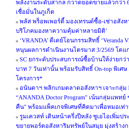
พลังงานระดับสากล กวาดยอดขายแล้วกว่า 65
เชื่อมั่นในภูเก็ต
พลัส พร็อพเพอร์ตี้ มองเทรนด์ซื้อ-เช่าอสังหา
บริโภคมองหาความคุ้มค่าหลายมิติ’
‘VRANDA’ ดีเดย์โอนกรรมสิทธิ์ ‘Veranda Vill
หนุนผลการดำเนินงานไตรมาส 3/2569 โตแก
SC ยกระดับประสบการณ์ซื้อบ้านให้ง่ายกว่า
บาท 7 วันเท่านั้น พร้อมรับสิทธิ์ On-top พิเ
โครงการ*
อนันดาฯ พลิกเกมตลาดอสังหาฯ เจาะกลุ่ม Nic
“ANANDA Doctor Program" เน้นกลุ่มแพทย์ 
คืน" พร้อมแพ็คเกจพิเศษที่คิดมาเพื่อหมอเท่าน
รูมเควสท์ เดินหน้าครึ่งปีหลัง ชูเอไอเพิ่มป
ขยายพอร์ตอสังหาริมทรัพย์ในสมุย มุ่งสร้