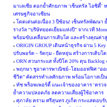
มาเลเซีย ตอกย้ำศักยภาพ ‘เซ็นทรัล ไอซิตี้
เศรษฐกิจอาเซียน
โดดเด่นต่อเนื่อง 3 ปีซ้อน! เซ็นทรัลพัฒนา 
รางวัล “บริษัทยอดเยี่ยมแห่งปี” จากเวที Mo
พร้อมขับเคลื่อนการเติบโต และสร้างคุณค่า
ORIGIN GROUP เดินหน้าธุรกิจ ผ่าน 5 Key 
ปรับพอร์ต – รัดกุม - ยืดหยุ่น สร้างการเติบโตย
ORN สวนกระแส ทั้งปีโต 20% ตุน Backlog 4
พฤกษา ชูอาคารพาณิชย์–โฮมออฟฟิศ “ออกแบบ
ชีวิต” คัดสรรทำเลศักยภาพ พร้อมโอกาสเป็น
ทัช พร็อพเพอร์ตี้ แนะเจ้าของอาคาร ‘ต
ย้ำความปลอดภัย ลดความเสี่ยงผู้ใช้อาคาร
ศุภาลัย คราม ศรีสุนทร ภูเก็ต กระแสตอบร