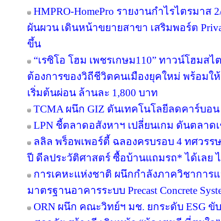
HMPRO-HomePro รายงานกำไรไตรมาส 2/2
ผันผวน เดินหน้าขยายสาขา เสริมพอร์ต Private
ขึ้น
“เรซิโอ โฮม เพชรเกษม110” ทาวน์โฮมสไตล์ญ
ต้องการของวิถีชีวิตคนเมืองยุคใหม่ พร้อมให้
เริ่มต้นผ่อน ล้านละ 1,800 บาท
TCMA ผนึก GIZ ดันเทคโนโลยีลดคาร์บอน เร
LPN ชี้ตลาดอสังหาฯ เปลี่ยนเกม ดันตลาดเช
ลลิล พร็อพเพอร์ตี้ ฉลองครบรอบ 4 ทศวรรษ 
ปี ดีลประวัติศาสตร์ ซื้อบ้านแถมรถ* ได้เลย ไม
การเคหะแห่งชาติ ผนึกกำลังภาควิชาการแล
มาตรฐานอาคารระบบ Precast Concrete Syst
ORN ผนึก คณะวิทย์ฯ มช. ยกระดับ ESG ขับเค