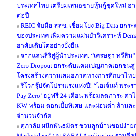
ประเทศไทย เตรียมเสนอขายหุ้นกู้ชุดใหม่ อายุ
ต่อปี
REIC จับมือ สสช. เชื่อมโยง Big Data ยกระ
ของประเทศ เพิ่มความแม่นยำวิเคราะห์ Deman
อาศัยเติบโตอย่างยั่งยืน
จากแสนสิริสู่ผู้นำประเทศ: “เศรษฐา ทวีสิน”
Zero Dropout ยกระดับแคมเปญภาคเอกชนสู่ 
โครงสร้างความเสมอภาคทางการศึกษาไทย
รีโวกรุ๊ปจัดโปรฯแรงแห่งปี! “ไอเจ้นท์ พระ
Pay Zero’ อยู่ฟรี 24 เดือน พร้อมลดภาระ ค่าไ
KW พร้อม ดอกเบี้ยพิเศษ และผ่อนต่ำ ล้านละ 
จำนวนจำกัด
ศุภาลัย ผนึกพันธมิตร ชวนลูกบ้านชอปง่ายกว
Marketplace” บน SABAI Application รวมดีลพ