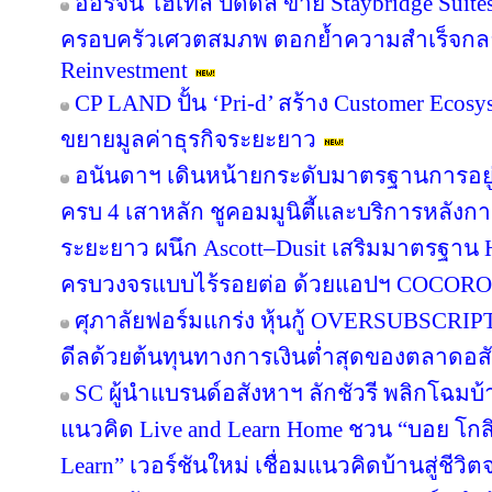
ออริจิ้น โฮเทล ปิดดีล ขาย Staybridge Suit
ครอบครัวเศวตสมภพ ตอกย้ำความสำเร็จกลยุทธ
Reinvestment
CP LAND ปั้น ‘Pri-d’ สร้าง Customer Ecosy
ขยายมูลค่าธุรกิจระยะยาว
อนันดาฯ เดินหน้ายกระดับมาตรฐานการอย
ครบ 4 เสาหลัก ชูคอมมูนิตี้และบริการหลังกา
ระยะยาว ผนึก Ascott–Dusit เสริมมาตรฐาน H
ครบวงจรแบบไร้รอยต่อ ด้วยแอปฯ COCORO
ศุภาลัยฟอร์มแกร่ง หุ้นกู้ OVERSUBSCRIPT
ดีลด้วยต้นทุนทางการเงินต่ำสุดของตลาดอส
SC ผู้นำแบรนด์อสังหาฯ ลักชัวรี พลิกโฉมบ้าน
แนวคิด Live and Learn Home ชวน “บอย โกสิ
Learn” เวอร์ชันใหม่ เชื่อมแนวคิดบ้านสู่ชีวิต