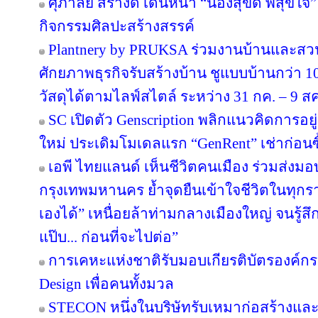
ศุภาลัย สร้างดี เดินหน้า “น้องสุขดี พี่สุขใ
กิจกรรมศิลปะสร้างสรรค์
Plantnery by PRUKSA ร่วมงานบ้านและสวน
ศักยภาพธุรกิจรับสร้างบ้าน ชูแบบบ้านกว่า 10
วัสดุได้ตามไลฟ์สไตล์ ระหว่าง 31 กค. – 9 ส
SC เปิดตัว Genscription พลิกแนวคิดการอยู
ใหม่ ประเดิมโมเดลแรก “GenRent” เช่าก่อนซื
เอพี ไทยแลนด์ เห็นชีวิตคนเมือง ร่วมส่งมอบ ‘
กรุงเทพมหานคร ย้ำจุดยืนเข้าใจชีวิตในทุกรายล
เองได้” เหนื่อยล้าท่ามกลางเมืองใหญ่ จนรู้สึก
แป๊บ... ก่อนที่จะไปต่อ”
การเคหะแห่งชาติรับมอบเกียรติบัตรองค์กรต
Design เพื่อคนทั้งมวล
STECON หนึ่งในบริษัทรับเหมาก่อสร้างแ