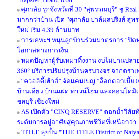
‘Napster’ Brand Icon
ศุภาลัย รุกจังหวัดที่ 30 "สุพรรณบุรี" ชู Re
มากกว่าบ้าน เปิด "ศุภาลัย ปาล์มสปริงส์ สุพรร
ใหม่ เริ่ม 4.39 ล้านบาท
การเคหะฯ หนุนลูกบ้านร่วมมาตรการ "ปิดหนี
โอกาสทางการเงิน
หมดปัญหาผู้รับเหมาทิ้งงาน งบไม่บานปลาย
360° บริการปรับปรุงบ้านครบวงจร จากตราเ
“ควอลิตี้เฮ้าส์” จัดแคมเปญ “ล็อกดอกเบี้ย
บ้านเดี่ยว บ้านแฝด ทาวน์โฮม และคอนโดมิ
ชลบุรี เชียงใหม่
A5 เปิดตัว "CINQ RESERVE" ตอกย้ำวิสัยทั
ระดับการอยู่อาศัยสู่คุณภาพชีวิตที่เหนือกว่า
TITLE ลุยปั้น "THE TITLE District of Naiy