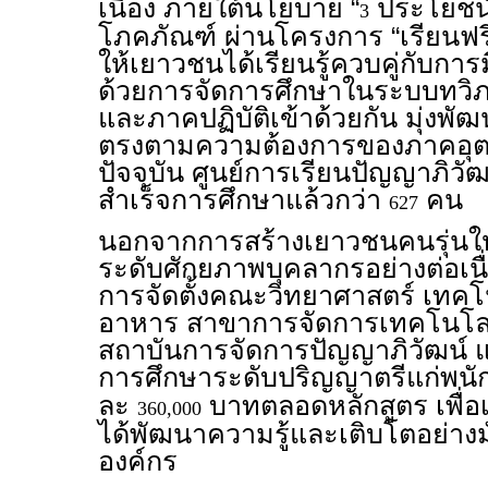
เนื่อง ภายใต้นโยบาย “
ประโยชน์
3
โภคภัณฑ์ ผ่านโครงการ “เรียนฟรี 
ให้เยาวชนได้เรียนรู้ควบคู่กับการ
ด้วยการจัดการศึกษาในระบบทวิภ
และภาคปฏิบัติเข้าด้วยกัน มุ่งพัฒ
ตรงตามความต้องการของภาคอุต
ปัจจุบัน ศูนย์การเรียนปัญญาภิวัฒน์
สำเร็จการศึกษาแล้วกว่า
คน
627
นอกจากการสร้างเยาวชนคนรุ่นใหม่
ระดับศักยภาพบุคลากรอย่างต่อเนื
การจัดตั้งคณะวิทยาศาสตร์ เทค
อาหาร สาขาการจัดการเทคโนโล
สถาบันการจัดการปัญญาภิวัฒน์ แล
การศึกษาระดับปริญญาตรีแก่พน
ละ
บาทตลอดหลักสูตร เพื่อ
360,000
ได้พัฒนาความรู้และเติบโตอย่างม
องค์กร