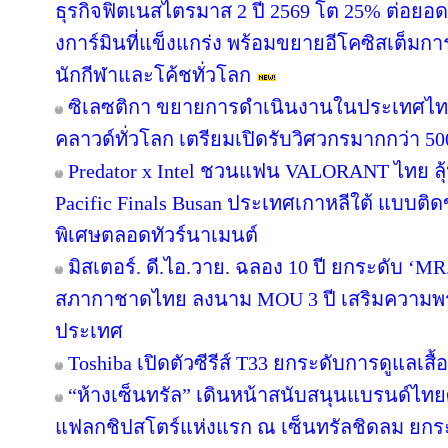
ธุรกิจฟิตเนสไตรมาส 2 ปี 2569 โต 25% ต่อย
งการ์มินที่แข็งแกร่ง พร้อมขยายอีโคซิสเต็มการฝ
นักกีฬาและโค้ชทั่วโลก
ซิเลซติกา ขยายการดำเนินงานในประเทศไท
คลาวด์ทั่วโลก เตรียมเปิดรับวิศวกรมากกว่า 5
Predator x Intel ชวนแฟน VALORANT ไทย ลุ้น
Pacific Finals Busan ประเทศเกาหลีใต้ แบบต
พิเศษตลอดทัวร์นาเมนต์
มิสเตอร์. ดี.ไอ.วาย. ฉลอง 10 ปี ยกระดับ ‘MR.
สภากาชาดไทย ลงนาม MOU 3 ปี เสริมความพร้อ
ประเทศ
Toshiba เปิดตัวซีรีส์ T33 ยกระดับการดูแลเสื
“ห้างเซ็นทรัล” เดินหน้าสนับสนุนแบรนด์ไทย
แฟลกชิปสโตร์แห่งแรก ณ เซ็นทรัลชิดลม ยกระด