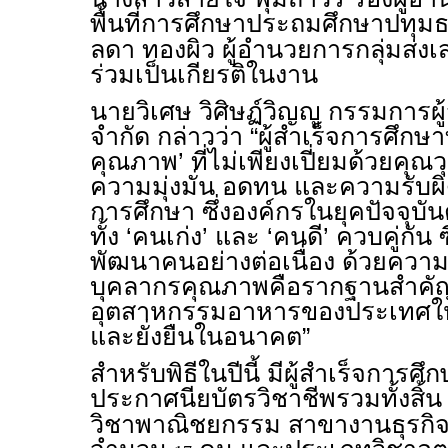
พื้นที่การศึกษาประถมศึกษาปทุม
ลดา ทองผิว ผู้อำนวยการกลุ่มส่ง
ร่วมเป็นเกียรติในงาน
นายวิเศษ วิศิษฏ์วิญญู กรรมการผู้
จำกัด กล่าวว่า “ผู้สำเร็จการศึกษ
คุณภาพ’ ที่ไม่เพียงเปี่ยมด้วยคุณวุ
ความมุ่งมั่น อดทน และความรั
การศึกษา ซึ่งองค์กรในยุคปัจจุบัน
ทั้ง ‘คนเก่ง’ และ ‘คนดี’ ควบคู่กัน 
พัฒนาคนอย่างต่อเนื่อง ด้วยความเ
บุคลากรคุณภาพคือรากฐานสำคัญท
อุตสาหกรรมอาหารของประเทศให้เ
และยั่งยืนในอนาคต”
สำหรับพิธีในปีนี้ มีผู้สำเร็จการศึ
ประกาศนียบัตรวิชาชีพรวมทั้งสิ้
วิชาพาณิชยกรรม สาขางานธุรกิ