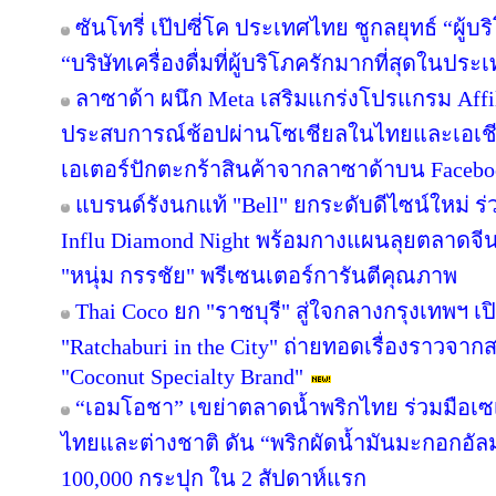
ซันโทรี่ เป๊ปซี่โค ประเทศไทย ชูกลยุทธ์ “ผู้บ
“บริษัทเครื่องดื่มที่ผู้บริโภครักมากที่สุดในปร
ลาซาด้า ผนึก Meta เสริมแกร่งโปรแกรม Affil
ประสบการณ์ช้อปผ่านโซเชียลในไทยและเอเชีย
เอเตอร์ปักตะกร้าสินค้าจากลาซาด้าบน Facebook
แบรนด์รังนกแท้ "Bell" ยกระดับดีไซน์ใหม่ ร่
Influ Diamond Night พร้อมกางแผนลุยตลาดจีน
"หนุ่ม กรรชัย" พรีเซนเตอร์การันตีคุณภาพ
Thai Coco ยก "ราชบุรี" สู่ใจกลางกรุงเทพฯ เป
"Ratchaburi in the City" ถ่ายทอดเรื่องราวจาก
"Coconut Specialty Brand"
“เอมโอชา” เขย่าตลาดน้ำพริกไทย ร่วมมือเซ
ไทยและต่างชาติ ดัน “พริกผัดน้ำมันมะกอกอั
100,000 กระปุก ใน 2 สัปดาห์แรก