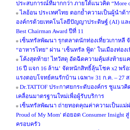
ประสบการณ์ที่มากกว่า ภายใต้แนวคิด “More o
ไลอ้อน ประเทศไทย ตอกย้ำความเป็นผู้นำด้า
องค์กรด้วยเทคโนโลยีปัญญาประดิษฐ์ (AI) และ D
Best Chairman Award ปีที่ 11
เซ็นทรัลพัฒนา รุกตลาดนักท่องเที่ยวเกาหลี 
“อาหารไทย” ผ่าน ‘เซ็นทรัล ฟู้ด’ ในเมืองท่องเ
โค้งสุดท้าย! ไทวัสดุ อัดฉีดความคุ้มส่งท้าย
16 ปี แจก 16 ล้าน’ จัดหนักสิทธิ์ลุ้นโชค x2 พ
แรงตอบโจทย์คนรักบ้าน เฉพาะ 31 ก.ค. – 27 ส.ค.
Dr.TATTOF ประกาศยกระดับองค์กร ชูแนวคิ
เคลื่อนมาตรฐานใหม่เพื่อผู้รับบริการ
เซ็นทรัลพัฒนา ถ่ายทอดคุณค่าความเป็นแม่
Proud of My Mom' ต่อยอด Consumer Insight สู
ครอบครัว