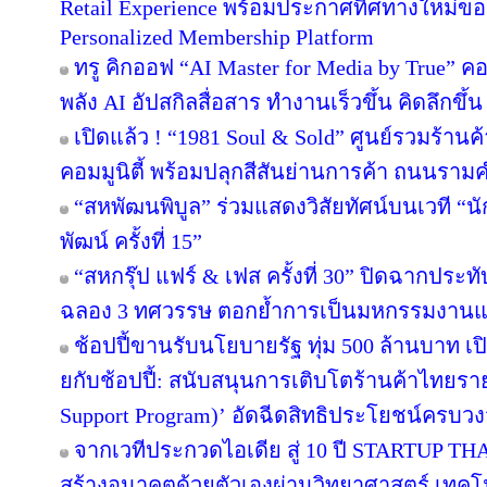
Retail Experience พร้อมประกาศทิศทางใหม่ของ 
Personalized Membership Platform
ทรู คิกออฟ “AI Master for Media by True” คอร
พลัง AI อัปสกิลสื่อสาร ทำงานเร็วขึ้น คิดลึกขึ
เปิดแล้ว ! “1981 Soul & Sold” ศูนย์รวมร้า
คอมมูนิตี้ พร้อมปลุกสีสันย่านการค้า ถนนรา
“สหพัฒนพิบูล” ร่วมแสดงวิสัยทัศน์บนเวที “นั
พัฒน์ ครั้งที่ 15”
“สหกรุ๊ป แฟร์ & เฟส ครั้งที่ 30” ปิดฉากปร
ฉลอง 3 ทศวรรษ ตอกย้ำการเป็นมหกรรมงานแฟร์
ช้อปปี้ขานรับนโยบายรัฐ ทุ่ม 500 ล้านบาท 
ยกับช้อปปี้: สนับสนุนการเติบโตร้านค้าไทยร
Support Program)’ อัดฉีดสิทธิประโยชน์ครบว
จากเวทีประกวดไอเดีย สู่ 10 ปี STARTUP T
สร้างอนาคตด้วยตัวเองผ่านวิทยาศาสตร์ เทค