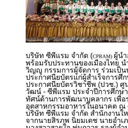
บริษัท ซีพีแรม จำกัด (
ผู้
CPRAM)
พร้อมรับประทานของเมืองไทย นำ
วิญญู กรรมการผู้จัดการ ร่วมเป
ประกาศนียบัตรแก่ผู้สำเร็จการศึก
ประกาศนียบัตรวิชาชีพ (ปวช.) ศู
วัฒน์ - ซีพีแรม ประจำปีการศึกษ
ทัศน์ด้านการพัฒนาบุคลากร เพื่
อุตสาหกรรมอาหารในอนาคต ณ
บริษัท ซีพีแรม จำกัด สำนักงานให
จากนายสิรภพ นิยมเดช นายอำเภ
นางสาวสายใจ พุ่มถาวร รองผู้อ