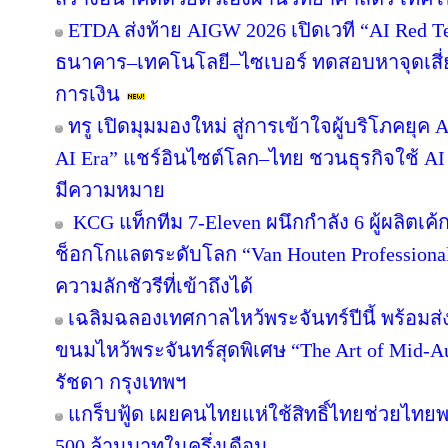
ETDA ส่งท้าย AIGW 2026 เปิดเวที “AI Red 
ธนาคาร–เทคโนโลยี–ไซเบอร์ ทดสอบหาจุดเสี่ยง
การเงิน
ทรู เปิดมุมมองใหม่ สู่การเข้าใจผู้บริโภคยุค A
AI Era” แชร์อินไซต์โลก–ไทย ชวนธุรกิจใช้ AI
มีความหมาย
KCG แท็กทีม 7-Eleven ผนึกกำลัง 6 ผู้ผลิตเ
ช็อกโกแลตระดับโลก “Van Houten Professional” 
ความลักชัวรีที่เข้าถึงได้
เฉลิมฉลองเทศกาลไหว้พระจันทร์ปีนี้ พร้อม
ขนมไหว้พระจันทร์สุดพิเศษ “The Art of Mid
รัชดา กรุงเทพฯ
แกร็บฟู้ด เผยคนไทยแห่ใช้สิทธิ์ไทยช่วยไทยพล
500 ล้านบาทในครึ่งเดือน