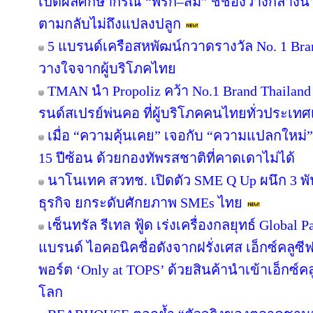
เปิดผลศึกษากรณี “พริก–ส้ม” ชี้ช่องว่างกลางน้
ตามกลับไม่ถึงแปลงปลูก
5 แบรนด์เครือสหพัฒน์กวาดรางวัล No. 1 Bra
วางใจจากผู้บริโภคไทย
TMAN นำ Propoliz คว้า No.1 Brand Thailand 2
รนด์สเปรย์พ่นคอ ที่ผู้บริโภคคนไทยทั่วประเทศ
เมื่อ “ความคุ้นเคย” เจอกับ “ความแปลกใหม่
15 ปีซ้อน ด้วยกองทัพรสชาติที่คาดเดาไม่ได้
นาโนเทค สวทช. เปิดตัว SME Q Up ผนึก 3 
ธุรกิจ ยกระดับศักยภาพ SMEs ไทย
เซ็นทรัล รีเทล ฟู้ด เร่งเครื่องกลยุทธ์ Globa
แบรนด์ ไอคอนิคชื่อดังจากฝรั่งเศส เอ็กซ์คลูซี
พอร์ต ‘Only at TOPS’ ด้วยสินค้านำเข้าเอ็กซ์
โลก