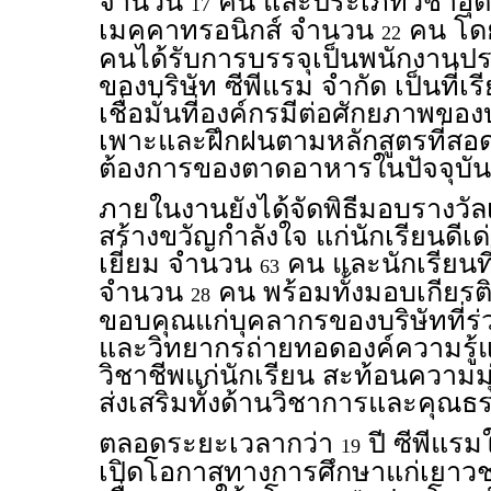
จำนวน
คน และประเภทวิชาอุ
17
เมคคาทรอนิกส์ จำนวน
คน โดย
22
คนได้รับการบรรจุเป็นพนักงานป
ของบริษัท ซีพีแรม จำกัด เป็นที่
เชื่อมั่นที่องค์กรมีต่อศักยภาพขอ
เพาะและฝึกฝนตามหลักสูตรที่สอ
ต้องการของตาดอาหารในปัจจุบัน
ภายในงานยังได้จัดพิธีมอบรางวัลเพ
สร้างขวัญกำลังใจ แก่นักเรียนดีเ
เยี่ยม จำนวน
คน และนักเรียนที
63
จำนวน
คน พร้อมทั้งมอบเกียร
28
ขอบคุณแก่บุคลากรของบริษัทที่ร่
และวิทยากรถ่ายทอดองค์ความรู
วิชาชีพแก่นักเรียน สะท้อนความม
ส่งเสริมทั้งด้านวิชาการและคุณธ
ตลอดระยะเวลากว่า
ปี ซีพีแร
19
เปิดโอกาสทางการศึกษาแก่เยาวช