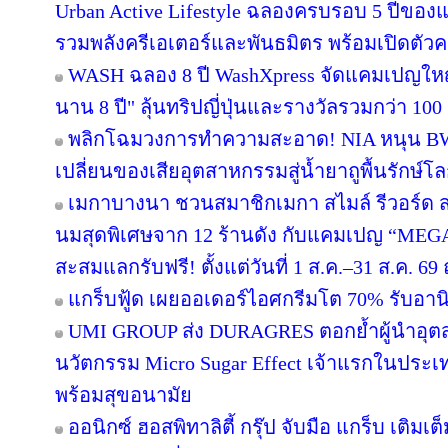
Urban Active Lifestyle ฉลองครบรอบ 5 ปีขอ
รวมพลังครีเอเตอร์และพันธมิตร พร้อมเปิดตัว
WASH ฉลอง 8 ปี WashXpress จัดแคมเปญใหญ่ "
นาน 8 ปี" ลุ้นทริปญี่ปุ่นและรางวัลรวมกว่า 100 ร
พลิกโฉมวงการทำความสะอาด! NIA หนุน BWC 
เปลี่ยนของเสียอุตสาหกรรมสู่น้ำยาถูพื้นรักษ์โล
เมกาบางนา ชวนสมาชิกเมกา สไมล์ รีวอร์ด ส่ง
นมสุดพิเศษจาก 12 ร้านดัง กับแคมเปญ “ME
สะสมแลกรับฟรี! ตั้งแต่วันที่ 1 ส.ค.–31 ส.ค. 
แกร็บฟู้ด เผยออเดอร์ไอศกรีมโต 70% รับอานิส
UMI GROUP ส่ง DURAGRES ตอกย้ำผู้นำอุตส
นวัตกรรม Micro Sugar Effect เจ้าแรกในปร
พร้อมสุขอนามัย
ออนิกซ์ ฮอสพิทาลิตี้ กรุ๊ป จับมือ แกร็บ เติมเ