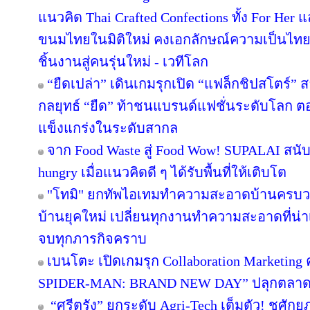
แนวคิด Thai Crafted Confections ทั้ง For Her
ขนมไทยในมิติใหม่ คงเอกลักษณ์ความเป็นไทย
ชิ้นงานสู่คนรุ่นใหม่ - เวทีโลก
“ยืดเปล่า” เดินเกมรุกเปิด “แฟล็กชิปสโตร์” 
กลยุทธ์ “ยืด” ท้าชนแบรนด์แฟชั่นระดับโลก 
แข็งแกร่งในระดับสากล
จาก Food Waste สู่ Food Wow! SUPALAI สนับ
hungry เมื่อแนวคิดดี ๆ ได้รับพื้นที่ให้เติบโต
"โทมิ" ยกทัพไอเทมทำความสะอาดบ้านครบวงจ
บ้านยุคใหม่ เปลี่ยนทุกงานทำความสะอาดที่น่าเบื
จบทุกภารกิจคราบ
เบนโตะ เปิดเกมรุก Collaboration Marketing 
SPIDER-MAN: BRAND NEW DAY” ปลุกตลาดขนม
“ศรีตรัง” ยกระดับ Agri-Tech เต็มตัว! ชูศั