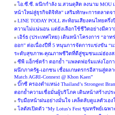
ไอ.ซี.ซี. ผนึกกำลัง ม.สวนดุสิต ลงนาม MOU
หน้าใหม่สู่ธุรกิจดิจิทัล” เสริมทักษะการตลาด
LINE TODAY POLL สะท้อนเสียงคนไทยครึ่งป
ความไม่แน่นอน แต่ยังเลือกใช้ชีวิตอย่างมีควา
เอิร์ธ (ประเทศไทย) เดินหน้าโครงการ “อาทร่วม
ออก” ต่อเนื่องปีที่ 5 หนุนการจัดการแข่งขัน “
ระดับสุขภาพ-คุณภาพชีวิตที่ดีสู่ชุมชนแม่ฮ่อง
ซีพี แอ็กซ์ตร้า ตอกย้ำ "แพลตฟอร์มแห่งโอก
ผนึกภาครัฐ-เอกชน เชื่อมเกษตรกรอีสานสู่ตล
Match AGRI-Connext @ Khon Kaen”
บิ๊กซี ครองตำแหน่ง Thailand’s Strongest Bra
ตอกย้ำความเชื่อมั่นผู้บริโภค เดินหน้าสร้าง
รับมือหน้าฝนอย่างมั่นใจ เคล็ดลับดูแลตัวเองให
โลตัสเปิดตัว "My Lotus's Fest ขุมทรัพย์เฉ