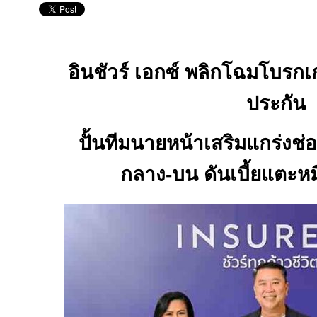
อินชัวร์ เอกซ์ พลิกโฉมโบรกเกอ
ประกัน
ปั้นทีมนายหน้าเสริมแกร่งช
กลาง-บน ดันเบี้ยแตะห