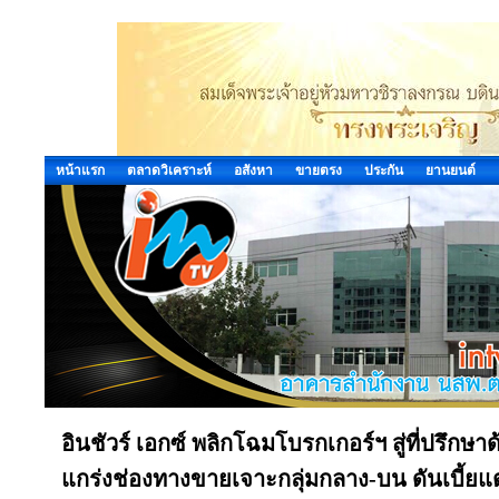
หน้าแรก
ตลาดวิเคราะห์
อสังหา
ขายตรง
ประกัน
ยานยนต์
อินชัวร์ เอกซ์ พลิกโฉมโบรกเกอร์ฯ สู่ที่ปรึกษ
แกร่งช่องทางขายเจาะกลุ่มกลาง-บน ดันเบี้ยแต