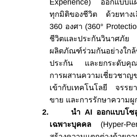
Experience
) ออกแบบแผน
ทุกมิติของชีวิต ด้วยทาง
360
องศา (360
° Protecti
ชีวิตและประกันวินา
ผลิตภัณฑ์ร่วมกันอย่างใกล้
ประกัน และยกระดับคุณภ
การผสานความเชี่ยวชาญข
เข้ากับเทคโนโลยี จรรย
ขาย และการรักษาความผูก
2.
นำ
AI
ออกแบบโซล
เฉพาะบุคคล
(
Hyper-Pe
สร้างความแตกต่าง
ด้วย
กา