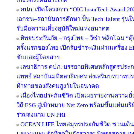
คปภ. เปิดโครงการ “OIC InsurTech Award 20
เอกชน–สถาบันการศึกษา ปั้น Tech Talent รุ่น
รับมือความเสี่ยงอุบัติใหม่แห่งอนาคต
ทิพยประกันภัย – กรุงไทย – วีซ่า พลิกโฉม “ตุ๊ก
ครั้งแรกของไทย เปิดรับชำระเงินผ่านเครื่อง
ขับและผู้โดยสาร
เลขาธิการ คปภ. บรรยายพิเศษหลักสูตรปร
แพทย์ สถาบันมหิตลาธิเบศร ส่งเสริมบทบาทปร
ท้าทายของสังคมสูงวัยในอนาคต
เมืองไทยประกันชีวิต เปิดเผยรายงานความยั่ง
วิถี ESG สู่เป้าหมาย Net Zero พร้อมขึ้นแท่นบร
ร่วมลงนาม UN PRI
OCEAN LIFE ไทยสมุทรประกันชีวิต ชวนเดิน
UNIVERSE รักที่สุดในจักรวาล" นิทรรศกา