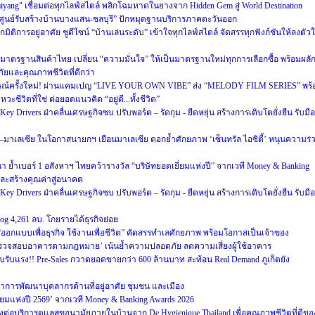
Naiyang" เชื่อมต่อทุกไลฟ์สไตล์ พลิกโฉมหาดในยางจาก Hidden Gem สู่ World Destination
“ศูนย์รับสร้างบ้านบางแสน-ชลบุรี” ปักหมุดฐานบริการภาคตะวันออก
มิติการอยู่อาศัย ชูดีไซน์ “บ้านเล่นระดับ” เข้าใจทุกไลฟ์สไตล์ จัดสรรทุกฟังก์ชันให้ลงตัว
าตรฐานสินค้าไทย เปลี่ยน “ความมั่นใจ” ให้เป็นมาตรฐานใหม่ทุกการเลือกซื้อ พร้อมผลั
ัยและคุณภาพชีวิตที่ดีกว่า
ารณ์ครั้งใหม่! ผ่านแคมเปญ “LIVE YOUR OWN VIBE” ส่ง “MELODY FILM SERIES” พร้
ชีวิตที่ใช่ ต่อยอดแนวคิด “อยู่ดี...ทั้งชีวิต”
 Drivers ฝ่าคลื่นเศรษฐกิจซบ ปรับพอร์ต – รัดกุม - ยืดหยุ่น สร้างการเติบโตยั่งยืน รับมือ
ย–มาเลเซีย ในโอกาสนายกฯ เยือนมาเลเซีย ตอกย้ำศักยภาพ ‘เซ็นทรัล ไอซิตี้’ หนุนความร่
ฒนา ย้ำเบอร์ 1 อสังหาฯ ไทยคว้ารางวัล “บริษัทยอดเยี่ยมแห่งปี” จากเวที Money & Banking
และสร้างคุณค่าสู่อนาคต
 Drivers ฝ่าคลื่นเศรษฐกิจซบ ปรับพอร์ต – รัดกุม - ยืดหยุ่น สร้างการเติบโตยั่งยืน รับมือ
g 4,261 ลบ. โกยรายได้ธุรกิจย่อย
กแบบเพื่อธุรกิจ ใช้งานเพื่อชีวิต” คัดสรรทำเลศักยภาพ พร้อมโอกาสเป็นเจ้าของ
 ‘ตรวจสอบอาคารตามกฎหมาย’ เน้นย้ำความปลอดภัย ลดความเสี่ยงผู้ใช้อาคาร
บรับแรง!! Pre-Sales กวาดยอดขายกว่า 600 ล้านบาท สะท้อน Real Demand ภูเก็ตยัง
าการพัฒนาบุคลากรด้านที่อยู่อาศัย ชุมชน และเมือง
่ยมแห่งปี 2569’ จากเวที Money & Banking Awards 2026
่งต่อบริการดูแลสุขอนามัยภายในบ้านจาก De Hygienique Thailand เพื่อคุณภาพชีวิตที่ดีขอ