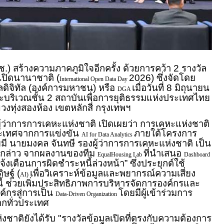
.) สร้างความภาคภูมิใจอีกครั้ง ด้วยการคว้า 2 รางวัล
เปิดนานาชาติ (
2026) ซึ่งจัดโดย
International Open Data Day
ดิจิทัล (องค์การมหาชน) หรือ
เมื่อวันที่ 8 มิถุนายน
DGA
ะบริเวณชั้น 2 สถาบันเพื่อการยุติธรรมแห่งประเทศไทย
ทุ่งสองห้อง เขตหลักสี่ กรุงเทพฯ
ผู้ว่าการการเคหะแห่งชาติ เปิดเผยว่า การเคหะแห่งชาติ
ประเทศจากการแข่งขัน
ภายใต้โครงการ
AI for Data Analytics
มี นายมงคล จันทษี รองผู้ว่าการการเคหะแห่งชาติ เป็น
ังกล่าว จากผลงานของทีม
ที่นำเสนอ
EqualHousing Lab
Dashboard
เตือนการผิดชำระหนี้ล่วงหน้า” ซึ่งประยุกต์ใช้
ษฐ์ (
เพื่อวิเคราะห์ข้อมูลและพยากรณ์ความเสี่ยง
AI)
้ ช่วยเพิ่มประสิทธิภาพการบริหารจัดการองค์กรและ
์กรสู่การเป็น
โดยมีผู้เข้าร่วมการ
Data-Driven Organization
ากทั่วประเทศ
ชาติยังได้รับ "รางวัลข้อมูลเปิดที่ตรงกับความต้องการ