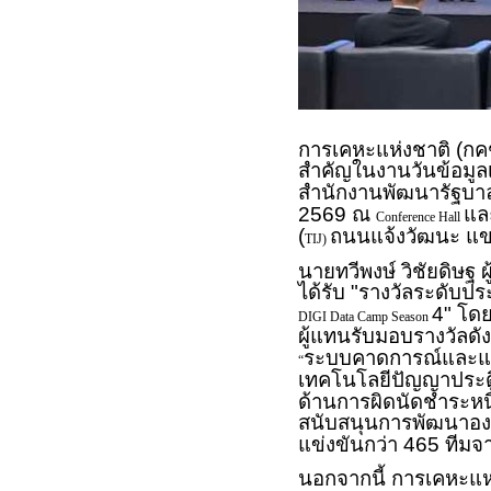
การเคหะแห่งชาติ (กคช
สำคัญในงานวันข้อมูล
สำนักงานพัฒนารัฐบาล
2569 ณ
แล
Conference Hall
(
ถนนแจ้งวัฒนะ แขวง
TIJ)
นายทวีพงษ์ วิชัยดิษฐ 
ได้รับ "รางวัลระดับ
4" โดย
DIGI Data Camp Season
ผู้แทนรับมอบรางวัลด
ระบบคาดการณ์และแจ้ง
“
เทคโนโลยีปัญญาประดิ
ด้านการผิดนัดชำระหนี
สนับสนุนการพัฒนาองค
แข่งขันกว่า 465 ทีมจ
นอกจากนี้ การเคหะแห่ง