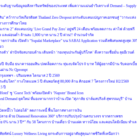
 ยกระดับฐานข้อมูลอสังหาริมทรัพย์ของประเทศ เพิ่มความแม่นยำวิเคราะห์ Demand – Supply
ีสิน” คว้ารางวัลเกียรติยศ Thailand Zero Dropout ยกระดับแคมเปญภาคเอกชนสู่ “วาระแห่ง
ทางการศึกษาไทย
พระราม 2” ส่งแคมเปญ ‘Live Grand Pay Zero’ อยู่ฟรี 24 เดือน พร้อมลดภาระ ค่าไฟ ด้วยฟรี
ศษ และผ่อนต่ำ ล้านละ 1,800 บาท นาน 2 ปี ด่วน!! จำนวนจำกัด
ายกว่าเดิม เปิดตัว “Supalai Marketplace” บน SABAI Application รวมดีลพิเศษลดสูงสุด 3
ียว
งตัว’ ฝ่าปัจจัยลบรอบด้าน เดินหน้า ‘กองทุนประกันผู้บริโภค’ ดึงความเชื่อมั่น ลุยอีเวนต์
นกลางปี จับมือ ธนาคารออมสิน ปลดล็อคภาระ ทุ่มงบจัดโปร 0 บาท ให้ผู้อยากมีบ้าน รับดอกเบี้ย
านผ่าน Nc Qprompt
กรุงเทพฯ - ปริมณฑล ไตรมาส 2 ปี 2569
ครระดับโลก” กางโรดแมพ 5 ปี ดันพอร์ตสู่ 80,000 ล้าน คิกออฟ 7 โครงการใหม่ H2/2569
5 ปี
el’ ชู ‘Guest Tech’ พร้อมเปิดตัว ‘Napster’ Brand Icon
ู Real Demand ยุคใหม่ ที่มองหามากกว่าบ้าน เปิด "ศุภาลัย ปาล์มสปริงส์ สุพรรณบุรี" บ้าน
ท
ดหนี้ไว ไปต่อได้" ลดภาระหนี้ ฟื้นโอกาสทางการเงิน
ปลาย ด้วย Diamond Renovation 360° บริการปรับปรุงบ้านครบวงจร จากตราเพชร
บี้ย 0% นาน 3 ปี*” กับ 58 โครงการ บ้านเดี่ยว บ้านแฝด ทาวน์โฮม และคอนโดมิเนียม ทำเล
ทัศน์ Luxury Wellness Living ยกระดับการอยู่อาศัยสู่คุณภาพชีวิตที่เหนือกว่า