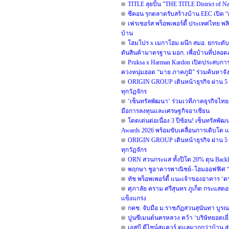
TITLE ลุยปั้น "THE TITLE District of 
ซีคอน รุกตลาดรับสร้างบ้าน EEC เปิด 
เฟรเซอร์ส พร็อพเพอร์ตี้ ประเทศไทย พลิก
บ้าน
โฮมโปร x เมกาโฮม ผนึก สมอ. ยกระดับม
ดันสินค้ามาตรฐาน มอก. เพื่อบ้านที่ปลอดภ
Pruksa x Harman Kardon เปิดประสบก
ควงหนุ่มฮอต “มาย ภาคภูมิ” ร่วมค้นหาจังหวะ
ORIGIN GROUP เดินหน้าธุรกิจ ผ่าน 5 Key
ทุกวัฏจักร
‘เซ็นทรัลพัฒนา’ ร่วมเวทีภาคธุรกิจไท
มือการลงทุนและเศรษฐกิจอาเซียน
โดดเด่นต่อเนื่อง 3 ปีซ้อน! เซ็นทรัลพั
Awards 2026 พร้อมขับเคลื่อนการเติบโต 
ORIGIN GROUP เดินหน้าธุรกิจ ผ่าน 5 Key
ทุกวัฏจักร
ORN สวนกระแส ทั้งปีโต 20% ตุน Backlo
พฤกษา ชูอาคารพาณิชย์–โฮมออฟฟิศ “ออ
ทัช พร็อพเพอร์ตี้ แนะเจ้าของอาคาร
ศุภาลัย คราม ศรีสุนทร ภูเก็ต กระแสตอ
แข็งแกร่ง
กคช. จับมือ ม.ราชภัฏสวนสุนันทา บูรณ
ปูนซีเมนต์นครหลวง คว้า ‘บริษัทยอดเยี
เอสบี ดีไซน์สแควร์ ดูแลมากกว่าบ้าน ส