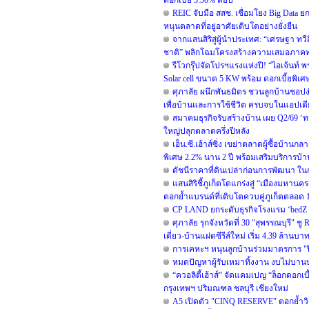
ดอกเบี้ย 3.30% ต่อปี
REIC จับมือ สสช. เชื่อมโยง Big Data
หนุนตลาดที่อยู่อาศัยเติบโตอย่างยั่งยืน
จากแสนสิริสู่ผู้นำประเทศ: “เศรษฐา ทว
ชาติ” พลิกโฉมโครงสร้างความเสมอภาค
รีโวกรุ๊ปจัดโปรฯแรงแห่งปี! “ไอเจ้นท์ 
Solar cell ขนาด 5 KW พร้อม ดอกเบี้ยพิเ
ศุภาลัย ผนึกพันธมิตร ชวนลูกบ้านชอปง่
เพื่อบ้านและการใช้ชีวิต ครบจบในแอปเด
สมาคมธุรกิจรับสร้างบ้าน เผย Q2/69 ‘ทร
ใหญ่ปลุกตลาดครึ่งปีหลัง
เอ็น.ซี.เฮ้าส์ซิ่ง เขย่าตลาดผู้ซื้อบ้า
พิเศษ 2.2% นาน 2 ปี พร้อมเสริมบริการบ้
ดัชนีราคาที่ดินเปล่าก่อนการพัฒนา ใน
แสนสิริชี้ภูเก็ตโตแกร่งสู่ “เมืองมหาน
ตอกย้ำแบรนด์ที่เติบโตควบคู่ภูเก็ตตลอด 1
CP LAND ยกระดับธุรกิจโรงแรม ‘bedZ Hot
ศุภาลัย รุกจังหวัดที่ 30 "สุพรรณบุรี" ช
เดี่ยว-บ้านแฝดซีรีส์ใหม่ เริ่ม 4.39 ล้านบา
การเคหะฯ หนุนลูกบ้านร่วมมาตรการ "ปิ
หมดปัญหาผู้รับเหมาทิ้งงาน งบไม่บาน
“ควอลิตี้เฮ้าส์” จัดแคมเปญ “ล็อกดอกเ
กรุงเทพฯ ปริมณฑล ชลบุรี เชียงใหม่
A5 เปิดตัว "CINQ RESERVE" ตอกย้ำวิสัย