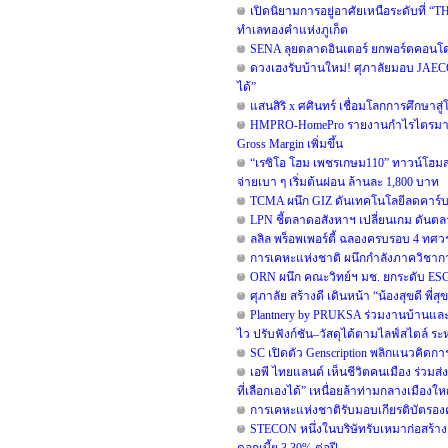
เปิดนิยามการอยู่อาศัยเหนือระดับที่ “TH
ทำเลทองคำแห่งภูเก็ต
SENA ลุยตลาดอินเตอร์ ยกพอร์ตคอนโด
ดวงเฮงรับบ้านใหม่! ศุภาลัยมอบ JAEC
ได้”
แสนสิริ x ศศินทร์ เชื่อมโลกการศึกษาสู
HMPRO-HomePro รายงานกำไรไตรมาส 2/
Gross Margin เพิ่มขึ้น
“เรซิโอ โฮม เพชรเกษม110” ทาวน์โฮมสไต
จ่ายเบา ๆ เริ่มต้นผ่อน ล้านละ 1,800 บาท
TCMA ผนึก GIZ ดันเทคโนโลยีลดคาร์บอน
LPN ชี้ตลาดอสังหาฯ เปลี่ยนเกม ดันตลา
ลลิล พร็อพเพอร์ตี้ ฉลองครบรอบ 4 ทศวรร
การเคหะแห่งชาติ ผนึกกำลังภาควิชาก
ORN ผนึก คณะวิทย์ฯ มช. ยกระดับ ESG ข
ศุภาลัย สร้างดี เดินหน้า “น้องสุขดี พี
Plantnery by PRUKSA ร่วมงานบ้านและ
ไว ปรับฟังก์ชัน–วัสดุได้ตามไลฟ์สไตล์ ระห
SC เปิดตัว Genscription พลิกแนวคิดกา
เอพี ไทยแลนด์ เห็นชีวิตคนเมือง ร่วมส่ง
ที่เลือกเองได้” เหนื่อยล้าท่ามกลางเมืองใหญ่
การเคหะแห่งชาติรับมอบเกียรติบัตรองค์
STECON หนึ่งในบริษัทรับเหมาก่อสร้าง