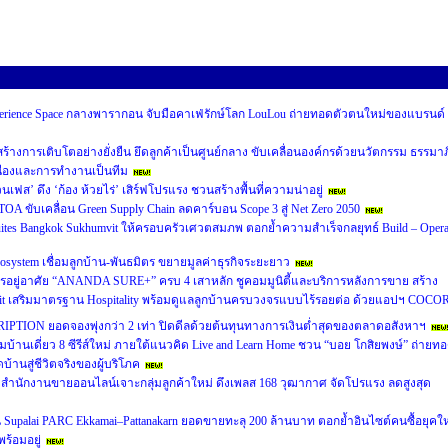
perience Space กลางพารากอน จับมือคาเฟ่รักษ์โลก LouLou ถ่ายทอดตัวตนใหม่ของแบรนด์
หน้าสร้างการเติบโตอย่างยั่งยืน ยึดลูกค้าเป็นศูนย์กลาง ขับเคลื่อนองค์กรด้วยนวัตกรรม ธรรมาภ
ื่องและการทำงานเป็นทีม
นเฟส’ ดึง ‘ก้อง ห้วยไร่’ เสิร์ฟโปรแรง ชวนสร้างพื้นที่ความน่าอยู่
A ขับเคลื่อน Green Supply Chain ลดคาร์บอน Scope 3 สู่ Net Zero 2050
 Suites Bangkok Sukhumvit ให้ครอบครัวเศวตสมภพ ตอกย้ำความสำเร็จกลยุทธ์ Build – Opera
cosystem เชื่อมลูกบ้าน-พันธมิตร ขยายมูลค่าธุรกิจระยะยาว
อยู่อาศัย “ANANDA SURE+” ครบ 4 เสาหลัก ชูคอมมูนิตี้และบริการหลังการขาย สร้าง
usit เสริมมาตรฐาน Hospitality พร้อมดูแลลูกบ้านครบวงจรแบบไร้รอยต่อ ด้วยแอปฯ COCO
RIPTION ยอดจองพุ่งกว่า 2 เท่า ปิดดีลด้วยต้นทุนทางการเงินต่ำสุดของตลาดอสังหาฯ
ฉมบ้านเดี่ยว 8 ซีรีส์ใหม่ ภายใต้แนวคิด Live and Learn Home ชวน “บอย โกสิยพงษ์” ถ่ายท
บ้านสู่ชีวิตจริงของผู้บริโภค
นักงานขายออนไลน์เจาะกลุ่มลูกค้าใหม่ ดึงเพลส 168 วุฒากาศ จัดโปรแรง ลดสูงสุด
น Supalai PARC Ekkamai–Pattanakarn ยอดขายทะลุ 200 ล้านบาท ตอกย้ำอินไซต์คนซื้อยุคให
ร้อมอยู่