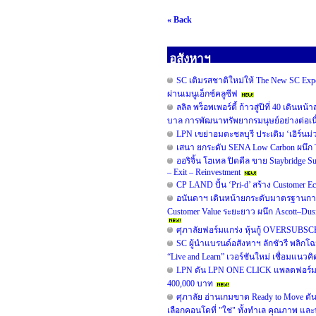
« Back
อสังหาฯ
SC เติมรสชาติใหม่ให้ The New SC Ex
ผ่านเมนูเอ็กซ์คลูซีฟ
ลลิล พร็อพเพอร์ตี้ ก้าวสู่ปีที่ 40 เดิน
บาล การพัฒนาทรัพยากรมนุษย์อย่างต่อเน
LPN เขย่าอมตะชลบุรี ประเดิม ‘เอิร์นม่ว
เสนา ยกระดับ SENA Low Carbon ผนึก TO
ออริจิ้น โฮเทล ปิดดีล ขาย Staybridge
– Exit – Reinvestment
CP LAND ปั้น ‘Pri-d’ สร้าง Customer E
อนันดาฯ เดินหน้ายกระดับมาตรฐานการ
Customer Value ระยะยาว ผนึก Ascott–D
ศุภาลัยฟอร์มแกร่ง หุ้นกู้ OVERSUBSC
SC ผู้นำแบรนด์อสังหาฯ ลักชัวรี พลิกโ
“Live and Learn” เวอร์ชันใหม่ เชื่อมแนวคิด
LPN ดัน LPN ONE CLICK แพลตฟอร์มสำ
400,000 บาท
ศุภาลัย อ่านเกมขาด Ready to Move ดั
เลือกคอนโดที่ "ใช่" ทั้งทำเล คุณภาพ และพ