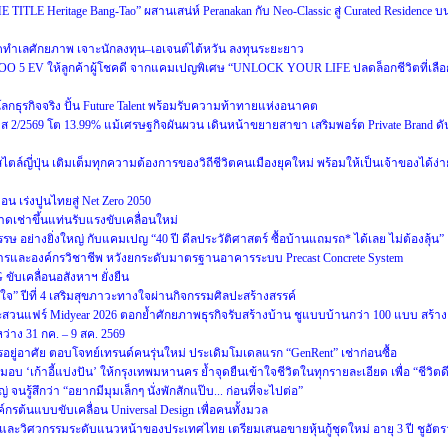
E TITLE Heritage Bang-Tao” ผสานเสน่ห์ Peranakan กับ Neo-Classic สู่ Curated Residence บ
ทำเลศักยภาพ เจาะนักลงทุน–เอเจนต์ไต้หวัน ลงทุนระยะยาว
OO 5 EV ให้ลูกค้าผู้โชคดี จากแคมเปญพิเศษ “UNLOCK YOUR LIFE ปลดล็อกชีวิตที่เลือ
่โลกธุรกิจจริง ปั้น Future Talent พร้อมรับความท้าทายแห่งอนาคต
2569 โต 13.99% แม้เศรษฐกิจผันผวน เดินหน้าขยายสาขา เสริมพอร์ต Private Brand ดั
ล์ญี่ปุ่น เติมเต็มทุกความต้องการของวิถีชีวิตคนเมืองยุคใหม่ พร้อมให้เป็นเจ้าของได้ง่า
 เร่งปูนไทยสู่ Net Zero 2050
ดเช่าขึ้นแท่นรับแรงขับเคลื่อนใหม่
ษ อย่างยิ่งใหญ่ กับแคมเปญ “40 ปี ดีลประวัติศาสตร์ ซื้อบ้านแถมรถ* ได้เลย ไม่ต้องลุ้น”
ารและองค์กรวิชาชีพ หวังยกระดับมาตรฐานอาคารระบบ Precast Concrete System
ับเคลื่อนอสังหาฯ ยั่งยืน
่สุขใจ” ปีที่ 4 เสริมสุขภาวะทางใจผ่านกิจกรรมศิลปะสร้างสรรค์
สวนแฟร์ Midyear 2026 ตอกย้ำศักยภาพธุรกิจรับสร้างบ้าน ชูแบบบ้านกว่า 100 แบบ สร้าง
ว่าง 31 กค. – 9 สค. 2569
รอยู่อาศัย ตอบโจทย์เทรนด์คนรุ่นใหม่ ประเดิมโมเดลแรก “GenRent” เช่าก่อนซื้อ
มอบ ‘เก้าอี้แบ่งปัน’ ให้กรุงเทพมหานคร ย้ำจุดยืนเข้าใจชีวิตในทุกรายละเอียด เพื่อ “ชีวิตด
 จนรู้สึกว่า “อยากมีมุมเล็กๆ นั่งพักสักแป๊บ... ก่อนที่จะไปต่อ”
กรต้นแบบขับเคลื่อน Universal Design เพื่อคนทั้งมวล
และวิศวกรรมระดับแนวหน้าของประเทศไทย เตรียมเสนอขายหุ้นกู้ชุดใหม่ อายุ 3 ปี ชูอัตร