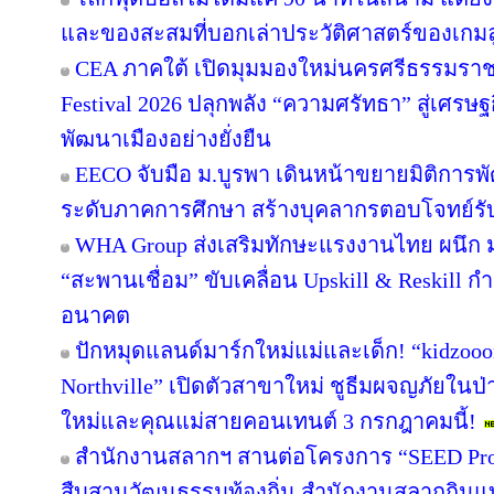
และของสะสมที่บอกเล่าประวัติศาสตร์ของเกมล
CEA ภาคใต้ เปิดมุมมองใหม่นครศรีธรรมราช
Festival 2026 ปลุกพลัง “ความศรัทธา” สู่เศรษฐ
พัฒนาเมืองอย่างยั่งยืน
EECO จับมือ ม.บูรพา เดินหน้าขยายมิติการ
ระดับภาคการศึกษา สร้างบุคลากรตอบโจทย์รับการ
WHA Group ส่งเสริมทักษะแรงงานไทย ผนึก ม.
“สะพานเชื่อม” ขับเคลื่อน Upskill & Reskill 
อนาคต
ปักหมุดแลนด์มาร์กใหม่แม่และเด็ก! “kidzooon
Northville” เปิดตัวสาขาใหม่ ชูธีมผจญภัยในป่
ใหม่และคุณแม่สายคอนเทนต์ 3 กรกฎาคมนี้!
สำนักงานสลากฯ สานต่อโครงการ “SEED Projec
สืบสานวัฒนธรรมท้องถิ่น สำนักงานสลากกินแบ่ง