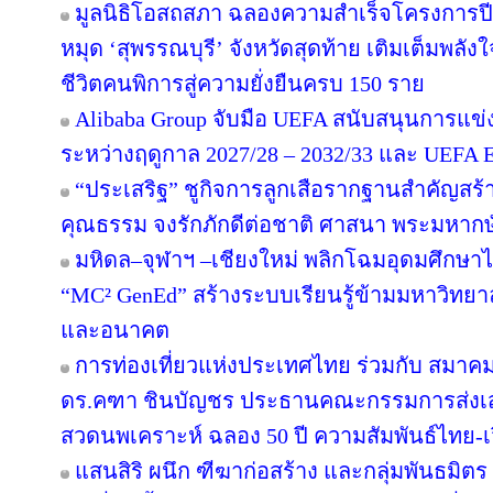
มูลนิธิโอสถสภา ฉลองความสำเร็จโครงการปีท
หมุด ‘สุพรรณบุรี’ จังหวัดสุดท้าย เติมเต็มพลัง
ชีวิตคนพิการสู่ความยั่งยืนครบ 150 ราย
Alibaba Group จับมือ UEFA สนับสนุนการแ
ระหว่างฤดูกาล 2027/28 – 2032/33 และ UEF
“ประเสริฐ” ชูกิจการลูกเสือรากฐานสำคัญสร้
คุณธรรม จงรักภักดีต่อชาติ ศาสนา พระมหากษั
มหิดล–จุฬาฯ –เชียงใหม่ พลิกโฉมอุดมศึกษาไทย
“MC² GenEd” สร้างระบบเรียนรู้ข้ามมหาวิทยา
และอนาคต
การท่องเที่ยวแห่งประเทศไทย ร่วมกับ สมาคมส
ดร.คฑา ชินบัญชร ประธานคณะกรรมการส่งเสร
สวดนพเคราะห์ ฉลอง 50 ปี ความสัมพันธ์ไทย-
แสนสิริ ผนึก ฑีฆาก่อสร้าง และกลุ่มพันธมิตร 