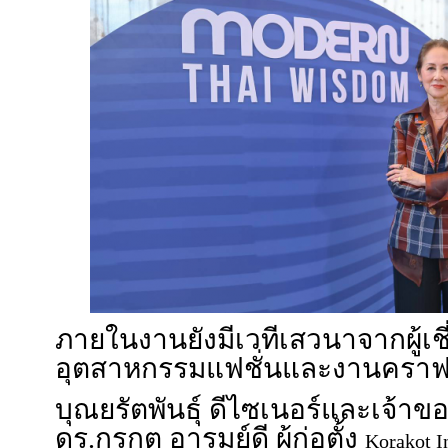
ภายในงานยังมีเวทีเสวนาจากผู้เ
อุตสาหกรรมแฟชั่นและงานคราฟต์
บุณยรัตพันธุ์ ดีไซเนอร์และเจ้าขอ
ดร.กรกต อารมย์ดี ผู้ก่อตั้ง
Korakot I