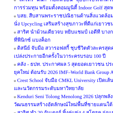
การร่วมทุน พร้อมตั้งคอมมูนิตี้ Indoor Golf สุด
บสย. สืบสานพระราชปณิธานด้านสิ่งแวดล้อม “
นั่ง Upcycling เสริมสร้างสุขภาวะที่ดีแก่เยาวช
สาริศ นำม้วนเดียวจบ หยิบแชมป์ เอดีที บาง
ที่ฟีนิกซ์ แบงค็อก
ดิสนีย์ จับมือ สวารอฟสกี้ ชุบชีวิตตัวละครสุดค
เปล่งประกายอีกครั้งในวาระครบรอบ 100 ปี
คลัง - ธปท. ประกาศผล 5 สุดยอดเยาวชน ปร
ยุคใหม่ ต้อนรับ 2026 IMF–World Bank Group 
Crest School จับมือ CMKL University เปิดเส้
และนวัตกรรมระดับมหาวิทยาลัย
Kenduri Seni Tolong Menolong 2026 ปลุกพลัง
วัฒนธรรมสร้างอัตลักษณ์ใหม่พื้นที่ชายแดนใต้ 
สาริศ ทำ 20 อันเดอร์ ทิ้งคู่แข่ง 4 สโตรค จ่