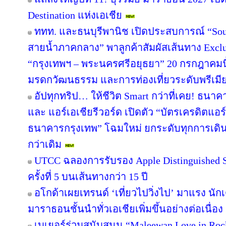
Destination แห่งเอเชีย
ททท. และธนบุรีพานิช เปิดประสบการณ์ “Soul
สายน้ำภาคกลาง” พาลูกค้าสัมผัสเส้นทาง Excl
“กรุงเทพฯ – พระนครศรีอยุธยา” 20 กรกฎาคมนี
มรดกวัฒนธรรม และการท่องเที่ยวระดับพรีเมี
อัปทุกทริป… ให้ชีวิต Smart กว่าที่เคย! ธนาค
และ แอร์เอเชียรีวอร์ด เปิดตัว “บัตรเครดิตแอร
ธนาคารกรุงเทพ” โฉมใหม่ ยกระดับทุกการเดินทา
กว่าเดิม
UTCC ฉลองการรับรอง Apple Distinguished Sc
ครั้งที่ 5 บนเส้นทางกว่า 15 ปี
อโกด้าเผยเทรนด์ ‘เที่ยวไปวิ่งไป’ มาแรง 
มาราธอนชั้นนำทั่วเอเชียเพิ่มขึ้นอย่างต่อเนื่อง
เบเยอร์ร่วมสนับสนุน “Maleewan Love in Rock