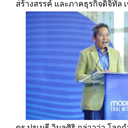
สร้างสรรค์ และภาคธุรกิจดิจิทัล 
ดร.ปรเมธี วิมลศิริ กล่าวว่า โลก