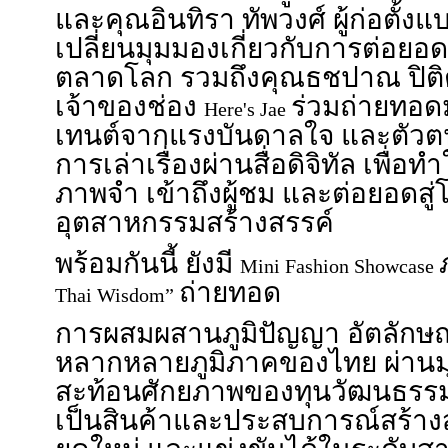
และคุณอินทิรา ทัพวงศ์ ผู้ก่อตั้ง
เปลี่ยนมุมมองเกี่ยวกับการต่อยอ
ตลาดโลก รวมถึงคุณธชปาณ ปิติ
เจ้าของช่อง
ร่วมถ่ายทอ
Here's Jae
เทนต์จากแรงบันดาลใจ และตัวตนขอ
การเล่าเรื่องผ่านสื่อดิจิทัล เพื่
ภาพจำ เข้าถึงผู้ชม และต่อยอดสู
อุตสาหกรรมสร้างสรรค์
พร้อมกันนี้ ยังมี
Mini Fashion Showcase
ถ่ายทอด
Thai Wisdom”
การผสมผสานภูมิปัญญา อัตลักษณ
หลากหลายภูมิภาคของไทย ผ่านมุ
สะท้อนศักยภาพของทุนวัฒนธรร
เป็นสินค้าและประสบการณ์สร้างสรร