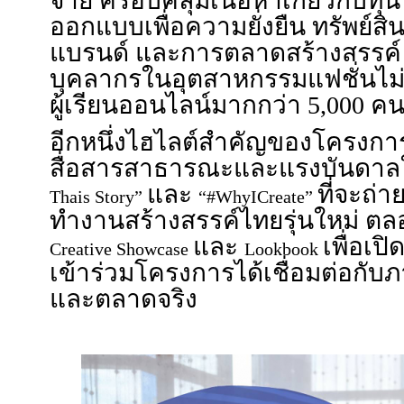
จ่าย ครอบคลุมเนื้อหาเกี่ยวกับ
ออกแบบเพื่อความยั่งยืน ทรัพย์ส
แบรนด์ และการตลาดสร้างสรรค์ พ
บุคลากรในอุตสาหกรรมแฟชั่นไม่
ผู้เรียนออนไลน์มากกว่า 5,000 ค
อีกหนึ่งไฮไลต์สำคัญของโครงการ ค
สื่อสารสาธารณะและแรงบันดา
และ
ที่จะถ่
Thais Story”
“#WhyICreate”
ทำงานสร้างสรรค์ไทยรุ่นใหม่ ต
และ
เพื่อเปิ
Creative Showcase
Lookbook
เข้าร่วมโครงการได้เชื่อมต่อกับภาค
และตลาดจริง