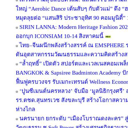
ใหญ่ “Aerobic Dance เต้นสับๆ กับตัวแม่” ดึง “
หมุดลุยต่อ “แสนสิริ ประชาอุทิศ 90 คอมมูนิตี้” 1
SIRIN LANNA: Modern Heritage Fashion 2
ออกบุก ICONSIAM 10-14 สิงหาคมนี้
ไทย–จีนผนึกพลังสร้างสรรค์ ณ EMSPHERE ร
ดันอุตสาหกรรมวัฒนธรรมและความคิดสร้างสรร
“ล้ำฤทธิ์” เปิดตัว สปอร์ตและเวลเนสคอมเพ
BANGKOK & Sapsiree Badminton Academy ปั
ฟื้นฟูครบวงจร รับเมกะเทรนด์ Wellness Econ
‘ปูนซีเมนต์นครหลวง’ จับมือ ‘มูลนิธิกรุงศรี’
รร.ตชด.สุนทรเวช สังขละบุรี สร้างโอกาสความเ
ห่างไกล
นครนายก ยกระดับ “เมืองโบราณดงละคร” สู่ห
วัฒนธรรม ชู Soft Power สร้างเศรษฐกิจฐานรา