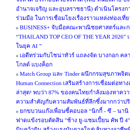
อำนาจเจริญ และอุบลราชธานี) ดำเนินโครง
ร่วมมือ ในการเชื่อมโยงเรื่องราวแหล่งท่องเที่
BUSINESS+ จับมือคณะพาณิชยศาสตร์และกา
“THAILAND TOP CEO OF THE YEAR 2026” เชิด
ในยุค AI ”
เอดีทร่วมกับไชน่าทัวร์ แถลงจัด บางกอก คลาสส
โกลด์ แบงค็อก
Match Group และ Tinder ผนึกกรมสุขภาพจิ
Human Connection เสริมสร้างการเชื่อมต่อ
ล่าสุด¹ พบว่า 87% ของคนไทยกำลังมองหาความส
ความสำคัญกับความสัมพันธ์ที่ลึกซึ้งมากกว่าป
ยกขบวนแก๊งเพื่อนซี้คอบอล “นิกกี้ - ซี – นานิ 
ฟาดแข้งรอบตัดสิน "ช้าง ยู-แชมเปี้ยน คัพ ปี
บินคว้าฝัน สร้างแรงบันดาลใจสู่เส้นทางอาชีพท