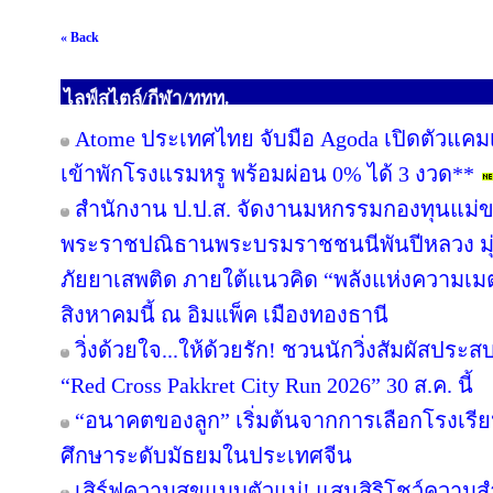
« Back
ไลฟ์สไตล์/กีฬา/ททท.
Atome ประเทศไทย จับมือ Agoda เปิดตัวแคมเปญ 
เข้าพักโรงแรมหรู พร้อมผ่อน 0% ได้ 3 งวด**
สำนักงาน ป.ป.ส. จัดงานมหกรรมกองทุนแม่ข
พระราชปณิธานพระบรมราชชนนีพันปีหลวง มุ่ง
ภัยยาเสพติด ภายใต้แนวคิด “พลังแห่งความเมต
สิงหาคมนี้ ณ อิมแพ็ค เมืองทองธานี
วิ่งด้วยใจ...ให้ด้วยรัก! ชวนนักวิ่งสัมผัสปร
“Red Cross Pakkret City Run 2026” 30 ส.ค. นี้
“อนาคตของลูก” เริ่มต้นจากการเลือกโรงเรียนที
ศึกษาระดับมัธยมในประเทศจีน
เสิร์ฟความสุขแบบตัวแม่! แสนสิริโชว์ความสำ