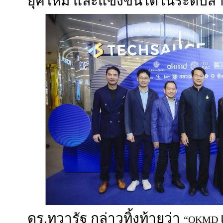
ยุคใหม่ และแข่งขันได้ในระดับส
ดร.ทวารัฐ กล่าวทิ้งท้ายว่า
“OKMD