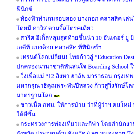
ฟีนิกซ์
ท้องฟ้าทำเกมรอบสอง บางกอก คลาสสิค เล่นไ
โดยมี คาวิส ตามจี้สโตรคเดียว
สาริศ อีเกิ้ลหลุมสุดท้ายขึ้นนำ 10 อันเดอร์ 
เอดีที แบงค็อก คลาสสิค ที่ฟีนิกซ์ฯ
เทรนด์โลกเปลี่ยน! ไทยก้าวสู่ “Education Dest
ปกครองนานาชาติหันสนใจ Boarding School ใน
วิ่งเพื่อแม่ “12 สิงหา ฮาล์ฟ มาราธอน กรุงเ
มหากรุณาธิคุณพระพันปีหลวง ก้าวสู่วิ่งรักษ์โ
มาตรฐานโลก
ชาวเน็ต กทม. ให้การบ้าน ว่าที่ผู้ว่าฯ คนให
ให้ดีขึ้น
กระทรวงการท่องเที่ยวและกีฬา โดยสำนักงานท
จังหวัด ประกอบด้วยจังหวัด (เลย หนองคาย 