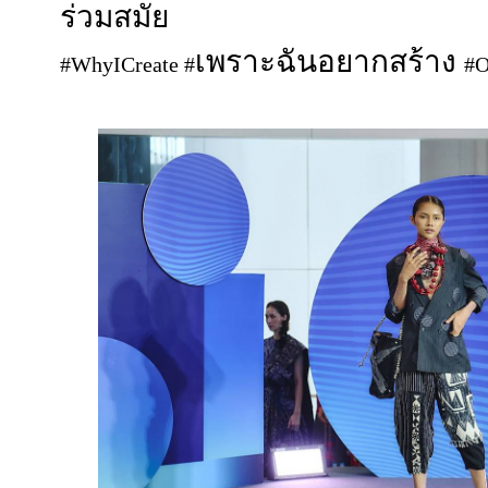
ร่วมสมัย
เพราะฉันอยากสร้าง
#WhyICreate #
#