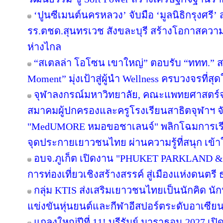
‘ปูนซีเมนต์นครหลวง’ จับมือ ‘มูลนิธิกรุงศรี’
รร.ตชด.สุนทรเวช สังขละบุรี สร้างโอกาสความเ
ห่างไกล
“สเตลล่า โอโซน เขาใหญ่” ตอบรับ “ททท.” ส
Moment” มุ่งเป้าสู่ผู้นำ Wellness ครบวงจรที่
จุฬาลงกรณ์มหาวิทยาลัย, คณะแพทยศาสตร์จ
สมาคมผู้ปกครองและครูโรงเรียนสาธิตจุฬาฯ จับม
"MedUMORE หมอขอชาเลนจ์" พลิกโฉมการเรียนร
จุดประกายเยาวชนไทย ผ่านความรู้ที่สนุก เข้า
อบจ.ภูเก็ต เปิดงาน "PHUKET PARKLAND &
การท่องเที่ยวเชิงสร้างสรรค์ สู่เมืองแห่งดนต
กลุ่ม KTIS ส่งเสริมเยาวชนไทยเป็นนักคิด นัก
แข่งขันหุ่นยนต์และกีฬาอีสปอร์ตระดับอาเซียน 
แถลงใหญ่ปีที่ 11! บุรีรัมย์ มาราธอน 2027 เปิ