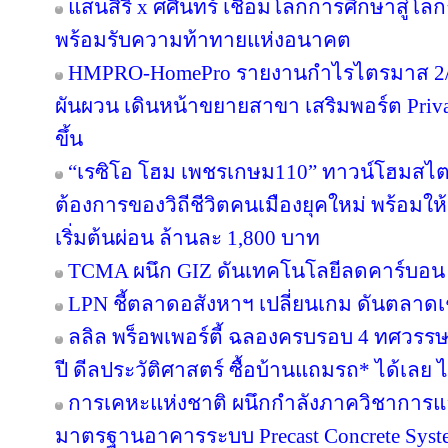
แสนสิริ x ศศินทร์ เชื่อมโลกการศึกษาสู่โลกธุ
พร้อมรับความท้าทายแห่งอนาคต
HMPRO-HomePro รายงานกำไรไตรมาส 2/2
ผันผวน เดินหน้าขยายสาขา เสริมพอร์ต Private
ขึ้น
“เรซิโอ โฮม เพชรเกษม110” ทาวน์โฮมสไตล์ญ
ต้องการของวิถีชีวิตคนเมืองยุคใหม่ พร้อมให้
เริ่มต้นผ่อน ล้านละ 1,800 บาท
TCMA ผนึก GIZ ดันเทคโนโลยีลดคาร์บอน เร
LPN ชี้ตลาดอสังหาฯ เปลี่ยนเกม ดันตลาดเช
ลลิล พร็อพเพอร์ตี้ ฉลองครบรอบ 4 ทศวรรษ 
ปี ดีลประวัติศาสตร์ ซื้อบ้านแถมรถ* ได้เลย ไม
การเคหะแห่งชาติ ผนึกกำลังภาควิชาการแล
มาตรฐานอาคารระบบ Precast Concrete Syst