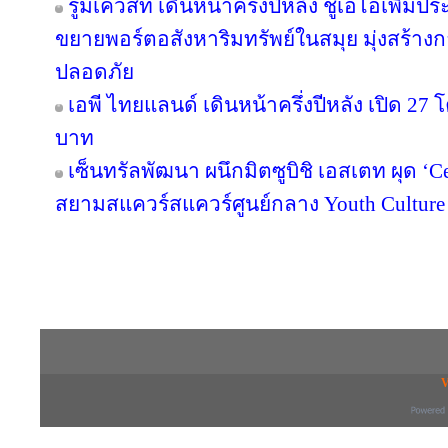
รูมเควสท์ เดินหน้าครึ่งปีหลัง ชูเอไอเพิ่มป
ขยายพอร์ตอสังหาริมทรัพย์ในสมุย มุ่งสร้
ปลอดภัย
เอพี ไทยแลนด์ เดินหน้าครึ่งปีหลัง เปิด 27
บาท
เซ็นทรัลพัฒนา ผนึกมิตซูบิชิ เอสเตท ผุด ‘
สยามสแควร์สแควร์ศูนย์กลาง Youth Culture
Copyright © 2016 inTV co.,Ltd. All Right
V