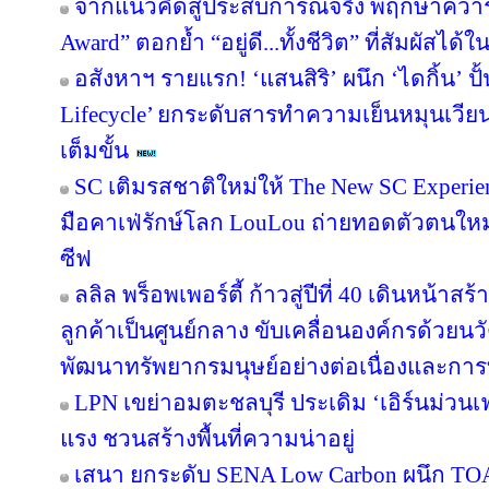
จากแนวคิดสู่ประสบการณ์จริง พฤกษาคว้ารา
Award” ตอกย้ำ “อยู่ดี...ทั้งชีวิต” ที่สัมผัสได้ใ
อสังหาฯ รายแรก! ‘แสนสิริ’ ผนึก ‘ไดกิ้น’ ปั
Lifecycle’ ยกระดับสารทำความเย็นหมุนเวียน 
เต็มขั้น
SC เติมรสชาติใหม่ให้ The New SC Experi
มือคาเฟ่รักษ์โลก LouLou ถ่ายทอดตัวตนใหม
ซีฟ
ลลิล พร็อพเพอร์ตี้ ก้าวสู่ปีที่ 40 เดินหน้าสร
ลูกค้าเป็นศูนย์กลาง ขับเคลื่อนองค์กรด้วย
พัฒนาทรัพยากรมนุษย์อย่างต่อเนื่องและกา
LPN เขย่าอมตะชลบุรี ประเดิม ‘เอิร์นม่วนเฟส
แรง ชวนสร้างพื้นที่ความน่าอยู่
เสนา ยกระดับ SENA Low Carbon ผนึก TOA 