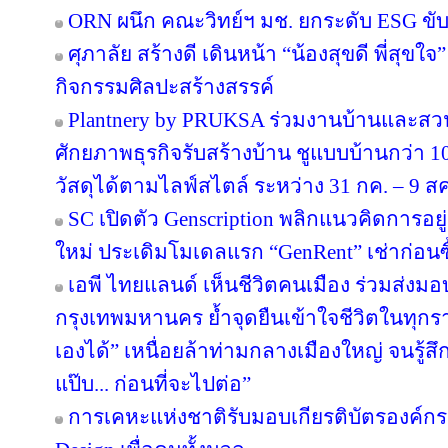
ORN ผนึก คณะวิทย์ฯ มช. ยกระดับ ESG ขับเค
ศุภาลัย สร้างดี เดินหน้า “น้องสุขดี พี่สุขใ
กิจกรรมศิลปะสร้างสรรค์
Plantnery by PRUKSA ร่วมงานบ้านและสวน
ศักยภาพธุรกิจรับสร้างบ้าน ชูแบบบ้านกว่า 10
วัสดุได้ตามไลฟ์สไตล์ ระหว่าง 31 กค. – 9 ส
SC เปิดตัว Genscription พลิกแนวคิดการอยู
ใหม่ ประเดิมโมเดลแรก “GenRent” เช่าก่อนซื
เอพี ไทยแลนด์ เห็นชีวิตคนเมือง ร่วมส่งมอบ ‘
กรุงเทพมหานคร ย้ำจุดยืนเข้าใจชีวิตในทุกรายล
เองได้” เหนื่อยล้าท่ามกลางเมืองใหญ่ จนรู้สึก
แป๊บ... ก่อนที่จะไปต่อ”
การเคหะแห่งชาติรับมอบเกียรติบัตรองค์กรต