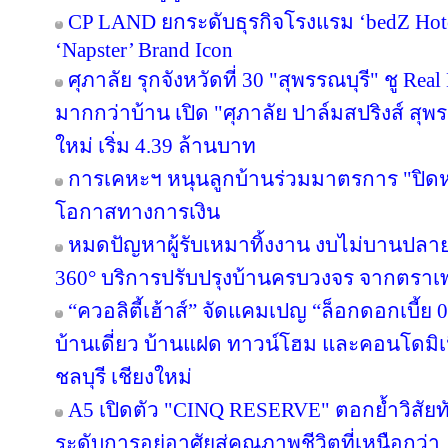
CP LAND ยกระดับธุรกิจโรงแรม ‘bedZ Hotel’
‘Napster’ Brand Icon
ศุภาลัย รุกจังหวัดที่ 30 "สุพรรณบุรี" ชู Re
มากกว่าบ้าน เปิด "ศุภาลัย ปาล์มสปริงส์ สุพรร
ใหม่ เริ่ม 4.39 ล้านบาท
การเคหะฯ หนุนลูกบ้านร่วมมาตรการ "ปิดหนี
โอกาสทางการเงิน
หมดปัญหาผู้รับเหมาทิ้งงาน งบไม่บานปลาย
360° บริการปรับปรุงบ้านครบวงจร จากตราเ
“ควอลิตี้เฮ้าส์” จัดแคมเปญ “ล็อกดอกเบี้ย
บ้านเดี่ยว บ้านแฝด ทาวน์โฮม และคอนโดมิ
ชลบุรี เชียงใหม่
A5 เปิดตัว "CINQ RESERVE" ตอกย้ำวิสัยทั
ระดับการอยู่อาศัยสู่คุณภาพชีวิตที่เหนือกว่า