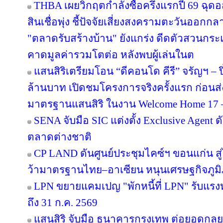
THBA เผยวิกฤตกำลังซื้อครึ่งแรกปี 69 ฉุด
สินเชื่อพุ่ง ชี้ปัจจัยเสี่ยงสงครามตะวันออกก
"ตลาดรับสร้างบ้าน" ยังแกร่ง ดีดตัวสวนกระแส
คาดมูลค่ารวมโตต่อ หลังพบผู้เล่นในต
แสนสิริเตรียมโอน “ดีคอนโด คีรี” จรัญฯ – ป
ล้านบาท เปิดชมโครงการจริงครั้งแรก ก่อ
มาตรฐานแสนสิริ ในงาน Welcome Home 17 – 1
SENA จับมือ SIC แต่งตั้ง Exclusive Agent ด
ตลาดต่างชาติ
CP LAND ดันศูนย์ประชุมไคซ์ฯ ขอนแก่น สู่
ว้ามาตรฐานไทย–อาเซียน หนุนเศรษฐกิจภูม
LPN ขยายแคมเปญ "พักหนี้ที่ LPN" รับแรง
ถึง 31 ก.ค. 2569
แสนสิริ จับมือ ธนาคารกรุงเทพ ต่อยอดกลยุทธ