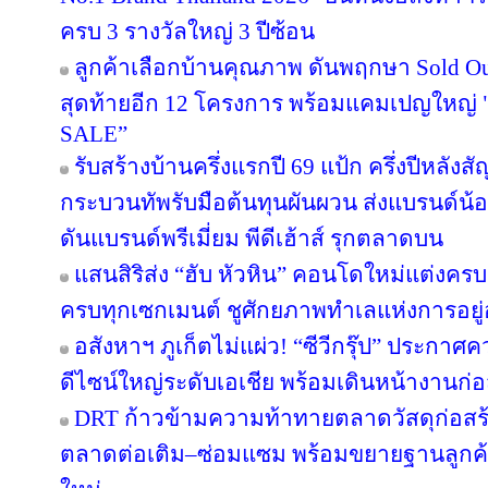
ครบ 3 รางวัลใหญ่ 3 ปีซ้อน
ลูกค้าเลือกบ้านคุณภาพ ดันพฤกษา Sold Out
สุดท้ายอีก 12 โครงการ พร้อมแคมเปญใหญ
SALE”
รับสร้างบ้านครึ่งแรกปี 69 แป้ก ครึ่งปีหลังส
กระบวนทัพรับมือต้นทุนผันผวน ส่งแบรนด์น้
ดันแบรนด์พรีเมี่ยม พีดีเฮ้าส์ รุกตลาดบน
แสนสิริส่ง “ฮับ หัวหิน” คอนโดใหม่แต่งครบ เ
ครบทุกเซกเมนต์ ชูศักยภาพทำเลแห่งการอยู่
อสังหาฯ ภูเก็ตไม่แผ่ว! “ซีวีกรุ๊ป” ประกา
ดีไซน์ใหญ่ระดับเอเชีย พร้อมเดินหน้างานก่อ
DRT ก้าวข้ามความท้าทายตลาดวัสดุก่อสร้างค
ตลาดต่อเติม–ซ่อมแซม พร้อมขยายฐานลูกค้