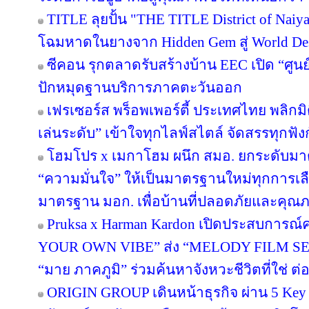
TITLE ลุยปั้น "THE TITLE District of Naiy
โฉมหาดในยางจาก Hidden Gem สู่ World Des
ซีคอน รุกตลาดรับสร้างบ้าน EEC เปิด “ศูนย
ปักหมุดฐานบริการภาคตะวันออก
เฟรเซอร์ส พร็อพเพอร์ตี้ ประเทศไทย พลิกมิต
เล่นระดับ” เข้าใจทุกไลฟ์สไตล์ จัดสรรทุกฟัง
โฮมโปร x เมกาโฮม ผนึก สมอ. ยกระดับมาต
“ความมั่นใจ” ให้เป็นมาตรฐานใหม่ทุกการเลือ
มาตรฐาน มอก. เพื่อบ้านที่ปลอดภัยและคุณภาพ
Pruksa x Harman Kardon เปิดประสบการณ์ค
YOUR OWN VIBE” ส่ง “MELODY FILM SER
“มาย ภาคภูมิ” ร่วมค้นหาจังหวะชีวิตที่ใช่ ต่อย
ORIGIN GROUP เดินหน้าธุรกิจ ผ่าน 5 Key 