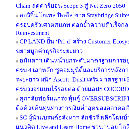
Chain ลดคาร์บอน Scope 3 สู่ Net Zero 2050
ออริจิ้น โฮเทล ปิดดีล ขาย Staybridge Suit
ครอบครัวเศวตสมภพ ตอกย้ำความสำเร็จกลยุทธ
Reinvestment
CP LAND ปั้น ‘Pri-d’ สร้าง Customer Ecosy
ขยายมูลค่าธุรกิจระยะยาว
อนันดาฯ เดินหน้ายกระดับมาตรฐานการอย
ครบ 4 เสาหลัก ชูคอมมูนิตี้และบริการหลังกา
ระยะยาว ผนึก Ascott–Dusit เสริมมาตรฐาน H
ครบวงจรแบบไร้รอยต่อ ด้วยแอปฯ COCORO
ศุภาลัยฟอร์มแกร่ง หุ้นกู้ OVERSUBSCRIPT
ดีลด้วยต้นทุนทางการเงินต่ำสุดของตลาดอส
SC ผู้นำแบรนด์อสังหาฯ ลักชัวรี พลิกโฉมบ้าน
แนวคิด Live and Learn Home ชวน “บอย โกสิ