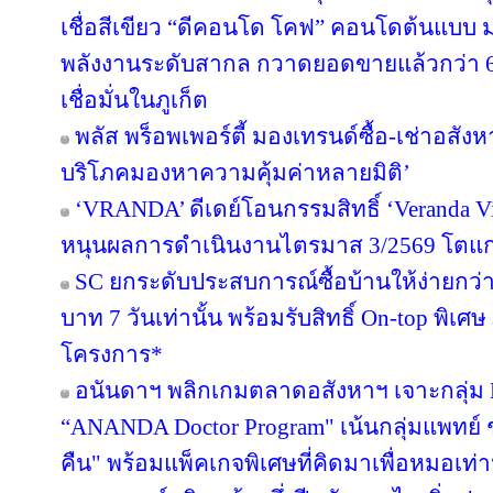
เชื่อสีเขียว “ดีคอนโด โคฟ” คอนโดต้นแบ
พลังงานระดับสากล กวาดยอดขายแล้วกว่า 65
เชื่อมั่นในภูเก็ต
พลัส พร็อพเพอร์ตี้ มองเทรนด์ซื้อ-เช่าอสังหา
บริโภคมองหาความคุ้มค่าหลายมิติ’
‘VRANDA’ ดีเดย์โอนกรรมสิทธิ์ ‘Veranda Vill
หนุนผลการดำเนินงานไตรมาส 3/2569 โตแก
SC ยกระดับประสบการณ์ซื้อบ้านให้ง่ายกว่า
บาท 7 วันเท่านั้น พร้อมรับสิทธิ์ On-top พิเ
โครงการ*
อนันดาฯ พลิกเกมตลาดอสังหาฯ เจาะกลุ่ม Nic
“ANANDA Doctor Program" เน้นกลุ่มแพทย์ 
คืน" พร้อมแพ็คเกจพิเศษที่คิดมาเพื่อหมอเท่าน