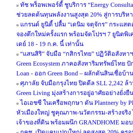
ทัช พร็อพเพอร์ตี้ ชูบริการ “Energy Consul
ช่วยลดต้นทุนพลังงานสูงสุด 20% สู่การบริหา
แกรนด์ ยูนิตี้ ปลื้ม “เดนิม จตุจักร” กระแส
จองตึกใหม่ครั้งแรก พร้อมจัดโปรฯ 7 ยูนิตพิเศ
เดย์ 18 - 19 ก.ค. นี้ เท่านั้น
“แสนสิริ” จับมือ “กสิกรไทย” ปฏิวัติอสังหา
Green Ecosystem ภาคอสังหาริมทรัพย์ไทย ปั
Loan - ออก Green Bond – ผลักดันสินเชื่อบ้าน
ศุภาลัย จับมือกรุงไทย ปิดดีล SLL 2,242 ล
Green Living มุ่งสร้างการอยู่อาศัยอย่างยั่งยื
ไอเอชซี ในเครือพฤกษา ดัน Plantnery by P
หัวเมืองใหญ่ ชูคุณภาพ-นวัตกรรม-สร้างจริง 
เจ้าของที่ดิน พร้อมผนึก GRANDHOME มอบส
กคช. เปิดแคมเปญใหญ่ ลดสูงสุด 20% ครอบ