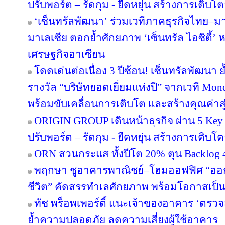
ปรับพอร์ต – รัดกุม - ยืดหยุ่น สร้างการเติบโตย
‘เซ็นทรัลพัฒนา’ ร่วมเวทีภาคธุรกิจไทย–
มาเลเซีย ตอกย้ำศักยภาพ ‘เซ็นทรัล ไอซิตี้
เศรษฐกิจอาเซียน
โดดเด่นต่อเนื่อง 3 ปีซ้อน! เซ็นทรัลพัฒนา 
รางวัล “บริษัทยอดเยี่ยมแห่งปี” จากเวที Mo
พร้อมขับเคลื่อนการเติบโต และสร้างคุณค่า
ORIGIN GROUP เดินหน้าธุรกิจ ผ่าน 5 Key 
ปรับพอร์ต – รัดกุม - ยืดหยุ่น สร้างการเติบโตย
ORN สวนกระแส ทั้งปีโต 20% ตุน Backlog 4
พฤกษา ชูอาคารพาณิชย์–โฮมออฟฟิศ “ออกแบบ
ชีวิต” คัดสรรทำเลศักยภาพ พร้อมโอกาสเป็น
ทัช พร็อพเพอร์ตี้ แนะเจ้าของอาคาร ‘ต
ย้ำความปลอดภัย ลดความเสี่ยงผู้ใช้อาคาร