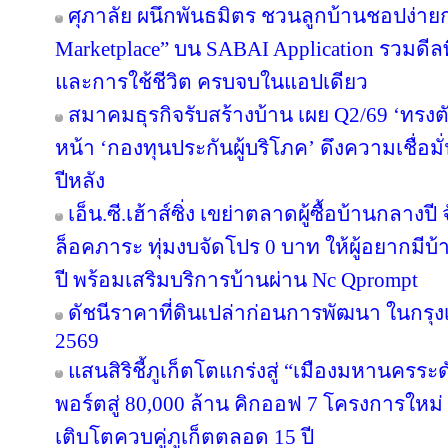
ศุภาลัย ผนึกพันธมิตร ชวนลูกบ้านชอปง่ายกว
Marketplace” บน SABAI Application รวมดีลพ
และการใช้ชีวิต ครบจบในแอปเดียว
สมาคมธุรกิจรับสร้างบ้าน เผย Q2/69 ‘ทรงตั
หน้า ‘กองทุนประกันผู้บริโภค’ ดึงความเชื่อมั
ปีหลัง
เอ็น.ซี.เฮ้าส์ซิ่ง เขย่าตลาดผู้ซื้อบ้านกลา
ล็อคภาระ ทุ่มงบจัดโปร 0 บาท ให้ผู้อยากมีบ้
ปี พร้อมเสริมบริการบ้านผ่าน Nc Qprompt
ดัชนีราคาที่ดินเปล่าก่อนการพัฒนา ในกรุ
2569
แสนสิริชี้ภูเก็ตโตแกร่งสู่ “เมืองมหานครร
พอร์ตสู่ 80,000 ล้าน คิกออฟ 7 โครงการใหม่
เติบโตควบคู่ภูเก็ตตลอด 15 ปี