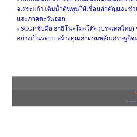
จ.สระแก้ว เติมน้ำต้นทุนให้เขื่อนสำคัญและช่ว
และภาคตะวันออก
SCGP จับมือ อายิโนะโมะโต๊ะ (ประเทศไทย) 
อย่างเป็นระบบ สร้างคุณค่าตามหลักเศรษฐกิจห
Copyright © 2016 inTV co.,Ltd. All Right
V