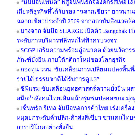
“นิปปอนเพนต์” พิสูจน์พันธกิจองค์กรสีเพื่อโลกยั
เกียรติธุรกิจที่ได้รับรอง “ฉลากเขียว” ยาวนานก
ฉลากเขียวประจำปี 2569 จากสถาบันสิ่งแวดล้
บางจาก จับมือ SHARGE เปิดตัว Bangchak F
ระดับการบริหารฟลีทรถไฟฟ้าครบวงจร
SCGP เสริมความพร้อมสู่อนาคต ด้วยนวัตกรร
ภัณฑ์ยั่งยืน ภายใต้กติกาใหม่ของโลกธุรกิจ
กองทุน ววน. ขับเคลื่อนการเปลี่ยนแปลงพื้นที่ภ
รายได้ ธรรมชาติได้รับการดูแล”
ซีพีแรม ขับเคลื่อนยุทธศาสตร์ความยั่งยืน ผ
ผนึกกำลังคนไทยเดินหน้าชุมชมปลอดขยะ มุ่งสู่
เซ็นทรัล รีเทล จับมือหอการค้าไทย เร่งเครื่อง 
หมุดยกระดับค้าปลีก-ค้าส่งสีเขียว ชวนคนไทยช้
การบริโภคอย่างยั่งยืน