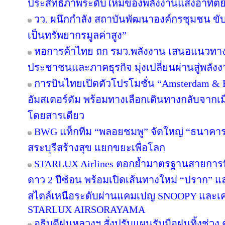
ประสิทธิภาพระดับใหม่ของพลังงานแสงอาทิตย
วว. ผนึกกำลัง สถาบันพัฒนาองค์กรชุมชน ขับ
เป็นทรัพยากรมูลค่าสูง”
หอการค้าไทย ถก รมว.พลังงาน เสนอแนวทางป
ประชาชนและภาคธุรกิจ มุ่งเปลี่ยนผ่านสู่พลั
การบินไทยเปิดตัวโปรโมชั่น “Amsterdam & 
อัมสเตอร์ดัม พร้อมทางเลือกเดินทางกลับจากเม
โดยสารเดียว
BWG แท็กทีม “พลอยชมพู” จัดใหญ่ “ธนาคารอิ่ม
สระบุรีสร้างสุข แยกขยะเพื่อโลก
STARLUX Airlines ตอกย้ำมาตรฐานสายการ
ดาว 2 ปีซ้อน พร้อมเปิดเส้นทางใหม่ “ปราก”
สไตล์เหนือระดับผ่านแคมเปญ SNOOPY และเค
STARLUX AIRSORAYAMA
อธิบดีฝนหลวงฯ สั่งปรับแผนรับมือฝนทิ้งช่วง 