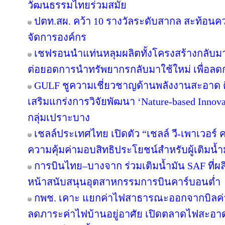
วัฒนธรรมไทยร่วมสมัย
ปตท.สผ. คว้า 10 รางวัลระดับสากล สะท้อนค
จัดการองค์กร
เชฟรอนนำแท่นหลุมผลิตทั้งโครงสร้างกลับมาใ
ต่อยอดการนำทรัพยากรกลับมาใช้ใหม่ เพื่อลด
GULF ชูความเชี่ยวชาญด้านพลังงานสะอาด ติ
เสริมแกร่งการวิจัยพัฒนา ‘Nature-based Innov
กลุ่มเปราะบาง
เชลล์ประเทศไทย เปิดตัว “เชลล์ วี-เพาเวอร
ความคุ้มค่ามอบสิทธิประโยชน์สำหรับผู้เติมน้ำม
การบินไทย–บางจาก ร่วมเติมน้ำมัน SAF ที่ผ
หน้าสนับสนุนอุตสาหกรรมการบินคาร์บอนต่ำ
กพช. เคาะ แยกค่าไฟสาธารณะออกจากบิลค
ลดภาระค่าไฟบ้านอยู่อาศัย เปิดตลาดไฟสะอาด