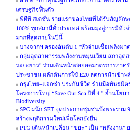
ส.อ.ท. ขอบคุณรัฐบาล-กบง.-กบน. ลดราคาน้ำ
เศรษฐกิจฟื้นตัว
พีทีที สเตชั่น รายแรกของไทยที่ได้รับสัญลัก
100% ทุกสถานีทั่วประเทศ พร้อมมุ่งสู่การมีหัว
มากที่สุดภายในปีนี้
บางจากฯ ครองอันดับ 1 "หัวจ่ายเชื้อเพลิงมา
กลุ่มอุตสาหกรรมพลังงานหมุนเวียน สภาอุตส
ระยะยาว” ร่วมเดินหน้าต่อยอดมาตรการภาครัฐ
ประชาชน ผลักดันการใช้ E20 ลดการนำเข้าพ
กรุงไทย–แอกซ่า ประกันชีวิต ร่วมมือพันธม
โครงการใหญ่ “Save Our Sea ปีที่ 4 ” ย้ำนโยบ
Biodiversity
SPC ผนึก SET จุดประกายชุมชนบึงพระราม 
สร้างพฤติกรรมใหม่เพื่อโลกยั่งยืน
PTG เดินหน้าเปลี่ยน “ขยะ” เป็น “พลังงาน”