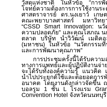
วัสดุแห่งชาติ ในหัวข้อ "การพ
โจทย์ความต้องการการใช้งานระ
ศาสตราจารย์ ดร.นงเยาว์ เกษต
คณะพยาบาลศาสตร์ มหาวิทยาล
“
CSSD Smart Innovation:
นวั
ความปลอดภัย” และคุณโสภณ นกน่
ตลาด บริษัท นำวิวัฒน์ เมดิคอ
(มหาชน) ในหัวข้อ “นวัตกรรมท
และการพัฒนาคุณภาพ”
การประชุมครั้งนี้ได้รับคว
ทางการแพทย์และผู้ปฏิบัติงานจ่าย
จะได้รับทั้งองค์ความรู้ แนวคิด
นำไปประยุกต์ใช้และต่อยอดกา
อนาคต โดยงานดังกล่าวจัดขึ้น 
บอลรูม
1
ชั้น
L
โรงแรม
Gra
Convention Hotel
จังหวัดนนทบุรี เ