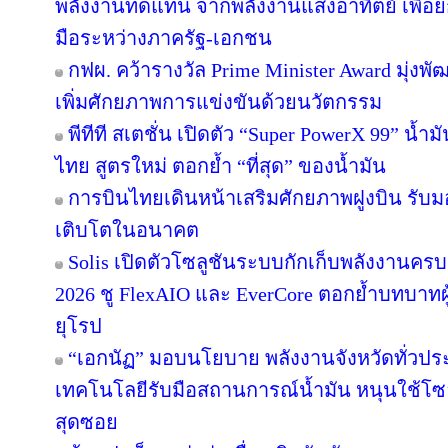
พลังงานทดแทน จากพลังงานแสงอาทิตย์ เพื่อ
มือระหว่างภาครัฐ-เอกชน
กฟผ. คว้ารางวัล Prime Minister Award มุ่งพ
เพิ่มศักยภาพการแข่งขันด้วยนวัตกรรม
พีทีที สเตชั่น เปิดตัว “Super PowerX 99” น้
ไทย สูตรใหม่ ตอกย้ำ “ที่สุด” ของน้ำมัน
การบินไทยเดินหน้าเสริมศักยภาพฝูงบิน รับม
เติบโตในอนาคต
Solis เปิดตัวโซลูชันระบบกักเก็บพลังงานครบ
2026 ชู FlexAIO และ EverCore ตอกย้ำบทบาทผู
ยุโรป
“เอกนัฏ” มอบนโยบาย พลังงานจังหวัดทั่วปร
เทคโนโลยีรับมือสถานการณ์น้ำมัน หนุนใช้โซล
สุดซอย