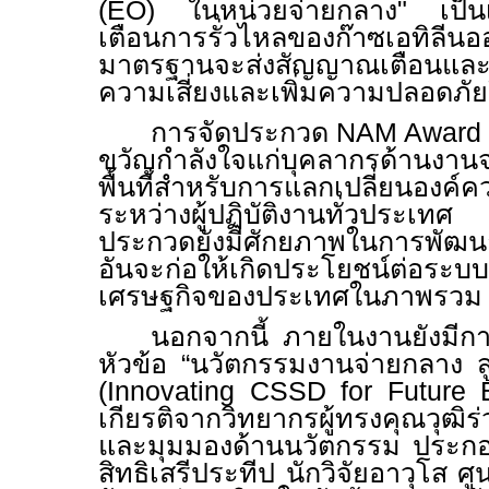
(
EO)
ในหน่วยจ่ายกลาง" เป็นเ
เตือนการรั่วไหลของก๊าซเอทิลีนออ
มาตรฐานจะส่งสัญญาณเตือนและล็
ความเสี่ยงและเพิ่มความปลอดภัย
การจัดประกวด
NAM Award
ขวัญกำลังใจแก่บุคลากรด้านงาน
พื้นที่สำหรับการแลกเปลี่ยนองค์
ระหว่างผู้ปฏิบัติงานทั่วประเท
ประกวดยังมีศักยภาพในการพัฒนาต
อันจะก่อให้เกิดประโยชน์ต่อระ
เศรษฐกิจของประเทศในภาพรวม
นอกจากนี้ ภายในงานยังมีก
หัวข้อ “นวัตกรรมงานจ่ายกลาง 
(
Innovating CSSD for Future 
เกียรติจากวิทยากรผู้ทรงคุณวุฒิร
และมุมมองด้านนวัตกรรม ประกอ
สิทธิเสรีประทีป นักวิจัยอาวุโส 