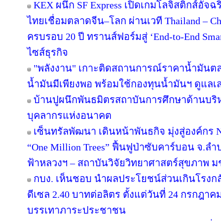
KEX ผนึก SF Express เปิดเกมโลจิสติกส์อัจ
ไทยเชื่อมตลาดจีน–โลก ผ่านเวที Thailand – C
ครบรอบ 20 ปี ทรานส์ฟอร์มสู่ ‘End-to-End Smart
ไซส์ธุรกิจ
"พลังงาน" เกาะติดสถานการณ์ราคาน้ำมันตลา
น้ำมันมีเพียงพอ พร้อมใช้กองทุนน้ำมันฯ ดูแล
บ้านปูผนึกพันธมิตรสถาบันการศึกษาด้านบริ
บุคลากรแห่งอนาคต
เซ็นทรัลพัฒนา เดินหน้าพันธกิจ มุ่งสู่องค์ก
“One Million Trees” ฟื้นฟูป่าซับคาร์บอน จ.ลำปาง
ฟ้าหลวงฯ – สถาบันวิจัยวิทยาศาสตร์สุขภาพ ม
กบง. เห็นชอบ นำผลประโยชน์ส่วนเกินโรงกลั
ดีเซล 2.40 บาทต่อลิตร ตั้งแต่วันที่ 24 กรกฎาคม 
บรรเทาภาระประชาชน