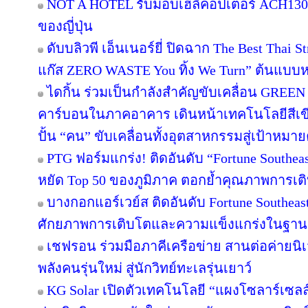
NOT A HOTEL รับมอบเฮลิคอปเตอร์ ACH130 A
ของญี่ปุ่น
ดับบลิวพี เอ็นเนอร์ยี่ ปิดฉาก The Best Thai S
แก๊ส ZERO WASTE You ทิ้ง We Turn” ต้นแบบหม
ไดกิ้น ร่วมเป็นกำลังสำคัญขับเคลื่อน GREEN
คาร์บอนในภาคอาคาร เดินหน้าเทคโนโลยีสีเขี
ปั้น “คน” ขับเคลื่อนทั้งอุตสาหกรรมสู่เป้าหมา
PTG ฟอร์มแกร่ง! ติดอันดับ “Fortune Southeast
หยัด Top 50 ของภูมิภาค ตอกย้ำคุณภาพการเติ
บางกอกแอร์เวย์ส ติดอันดับ Fortune Southeas
ศักยภาพการเติบโตและความแข็งแกร่งในฐานะผ
เชฟรอน ร่วมมือภาคีเครือข่าย สานต่อค่ายนิเว
พลังคนรุ่นใหม่ สู่นักวิทย์ทะเลรุ่นเยาว์
KG Solar เปิดตัวเทคโนโลยี “แผงโซลาร์เซลล