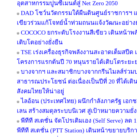
อุตสาหกรรมปูนซีเมนต์สู่ Net Zero 2050
DAD โชว์นวัตกรรมใต้ผืนดินศูนย์ราชการฯ แ
เขียวร่วมแก้โจทย์น้ำท่วมถนนแจ้งวัฒนะอย่างยั
COCOCO ยกระดับโรงงานสีเขียว เดินหน้าพ
เติบโตอย่างยั่งยืน
TSE เร่งเครื่องธุรกิจพลังงานสะอาดเต็มสปีด เ
โครงการแรกต้นปี 70 หนุนรายได้เติบโตระยะ
บางจากฯ และสมาชิกบางจากกรีนไมลส์ร่วมบ
สาธารณประโยชน์ ต่อเนื่องเป็นปีที่ 20 ที่ได้เด
สังคมไทยให้น่าอยู่
ไลอ้อน (ประเทศไทย) ผนึกกำลังภาครัฐ เอกช
เลน สร้างสมดุลระบบนิเวศ สู่เป้าหมายความยั่ง
พีทีที สเตชั่น จัดโปรเติมเอง (Self Serve) ลด 
พีทีที สเตชั่น (PTT Station) เดินหน้าขยายบริก