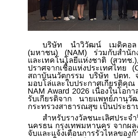
บริษัท นำวิวัฒน์ เมดิคอล
(มหาชน) (
NAM)
ร่วมกับสำนั
และเทคโนโลยีแห่งชาติ (สวทช.)
ปราศจากเชื้อแห่งประเทศไทย (
สถาบันนวัตกรรม บริษัท ปตท. จ
มอบโล่และใบประกาศเกียรติคุ
NAM Award 2026
เนื่องในโอก
รับเกียรติจาก นายแพทย์ภานุวั
กระทรวงสาธารณสุข เป็นประธาน
สำหรับรางวัลชนะเลิศประจำป
นครธน กรุงเทพมหานคร จากผลง
จับและแจ้งเตือนการรั่วไหลของก๊