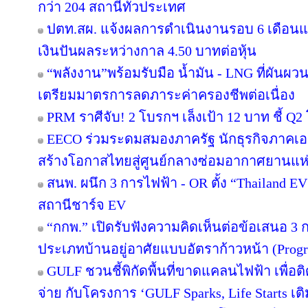
กว่า 204 สถานีทั่วประเทศ
ปตท.สผ. แจ้งผลการดำเนินงานรอบ 6 เดือนแ
เงินปันผลระหว่างกาล 4.50 บาทต่อหุ้น
“พลังงาน”พร้อมรับมือ น้ำมัน - LNG ที่ผันผว
เตรียมมาตรการลดภาระค่าครองชีพต่อเนื่อง
PRM ราศีจับ! 2 โบรกฯ เล็งเป้า 12 บาท ชี้ Q2 
EECO ร่วมระดมสมองภาครัฐ นักธุรกิจภาคเ
สร้างโอกาสไทยสู่ศูนย์กลางซ่อมอากาศยานแห่
สนพ. ผนึก 3 การไฟฟ้า - OR ตั้ง “Thailand E
สถานีชาร์จ EV
“กกพ.” เปิดรับฟังความคิดเห็นต่อข้อเสนอ 3 
ประเภทบ้านอยู่อาศัยแบบอัตราก้าวหน้า (Progr
GULF ชวนชี้พิกัดพื้นที่ขาดแคลนไฟฟ้า เพื่อติ
จ่าย กับโครงการ ‘GULF Sparks, Life Starts เติ