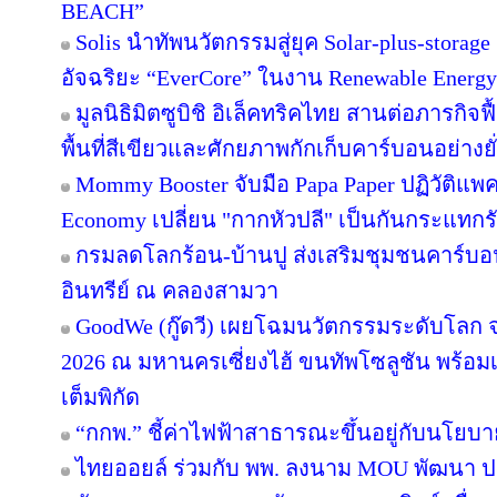
BEACH”
Solis นำทัพนวัตกรรมสู่ยุค Solar-plus-storag
อัจฉริยะ “EverCore” ในงาน Renewable Energy
มูลนิธิมิตซูบิชิ อิเล็คทริคไทย สานต่อภารกิจฟ
พื้นที่สีเขียวและศักยภาพกักเก็บคาร์บอนอย่างยั
Mommy Booster จับมือ Papa Paper ปฏิวัติแพคเ
Economy เปลี่ยน "กากหัวปลี" เป็นกันกระแทกร
กรมลดโลกร้อน-บ้านปู ส่งเสริมชุมชนคาร์บอน
อินทรีย์ ณ คลองสามวา
GoodWe (กู๊ดวี) เผยโฉมนวัตกรรมระดับโลก
2026 ณ มหานครเซี่ยงไฮ้ ขนทัพโซลูชัน พร้อ
เต็มพิกัด
“กกพ.” ชี้ค่าไฟฟ้าสาธารณะขึ้นอยู่กับนโยบ
ไทยออยล์ ร่วมกับ พพ. ลงนาม MOU พัฒนา ปร