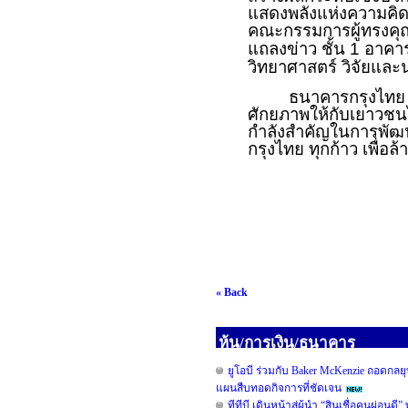
แสดงพลังแห่งความคิดส
คณะกรรมการผู้ทรงคุณ
แถลงข่าว ชั้น 1 อาค
วิทยาศาสตร์ วิจัยและ
ธนาคารกรุงไทย สนับส
ศักยภาพให้กับเยาวชนไ
กำลังสำคัญในการพัฒ
กรุงไทย ทุกก้าว เพื่อ
« Back
หุ้น/การเงิน/ธนาคาร
ยูโอบี ร่วมกับ Baker McKenzie ถอดกลยุ
แผนสืบทอดกิจการที่ชัดเจน
ทีทีบี เดินหน้าสู่ผู้นำ “สินเชื่อคนผ่