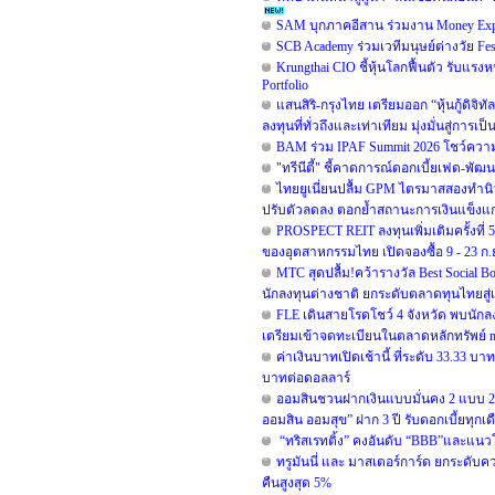
SAM บุกภาคอีสาน ร่วมงาน Money Expo
SCB Academy ร่วมเวทีมนุษย์ต่างวัย Fe
Krungthai CIO ชี้หุ้นโลกฟื้นตัว รับแรงห
Portfolio
แสนสิริ-กรุงไทย เตรียมออก “หุ้นกู้ดิจิท
ลงทุนที่ทั่วถึงและเท่าเทียม มุ่งมั่นสู่การเ
BAM ร่วม IPAF Summit 2026 โชว์ความสำ
"ทรีนีตี้" ชี้คาดการณ์ดอกเบี้ยเฟด-พั
ไทยยูเนี่ยนปลื้ม GPM ไตรมาสสองทำนิวไ
ปรับตัวลดลง ตอกย้ำสถานะการเงินแข็งแก
PROSPECT REIT ลงทุนเพิ่มเติมครั้งที
ของอุตสาหกรรมไทย เปิดจองซื้อ 9 - 23 ก.ย.
MTC สุดปลื้ม!คว้ารางวัล Best Social B
นักลงทุนต่างชาติ ยกระดับตลาดทุนไทยสู่
FLE เดินสายโรดโชว์ 4 จังหวัด พบนักล
เตรียมเข้าจดทะเบียนในตลาดหลักทรัพย์ 
ค่าเงินบาทเปิดเช้านี้ ที่ระดับ 33.33 บ
บาทต่อดอลลาร์
ออมสินชวนฝากเงินแบบมั่นคง 2 แบบ 2 สไ
ออมสิน ออมสุข” ฝาก 3 ปี รับดอกเบี้ยทุกเ
“ทริสเรทติ้ง” คงอันดับ “BBB”และแนวโ
ทรูมันนี่ และ มาสเตอร์การ์ด ยกระดับ
คืนสูงสุด 5%