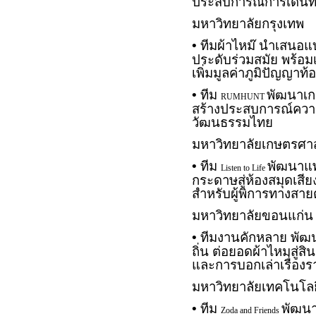
ประสบการณ์การเดินท
มหาวิทยาลัยกรุงเทพ
• ทีมผ้าไหม๊ นำเสนอแ
ประดับร่วมสมัย พร้อมเ
เพิ่มมูลค่าภูมิปัญญาท้อ
• ทีม
พัฒนาเ
RUMHUNT
สร้างประสบการณ์ความบ
วัฒนธรรมไทย
มหาวิทยาลัยเกษตรศา
• ทีม
พัฒนาแพ
Listen to Life
กระดาษสู่ห้องสมุดเสีย
สำหรับผู้พิการทางสายต
มหาวิทยาลัยขอนแก่น
• ทีมงานคักหลาย พัฒ
ถิ่น ต่อยอดผ้าไหมสู่ส
และการบอกเล่าเรื่องรา
มหาวิทยาลัยเทคโนโลย
• ทีม
พัฒน
Zoda and Friends