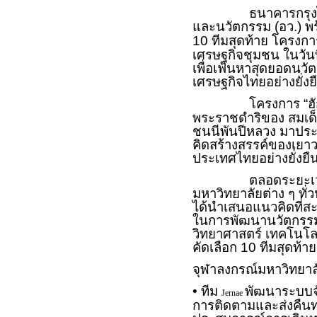
ธนาคารกรุงไทย ร่ว
และนวัตกรรม (อว.) พ
10 ทีมสุดท้าย โครงกา
เศรษฐกิจชุมชน ในวัน
เพื่อเฟ้นหาสุดยอดนวั
เศรษฐกิจไทยอย่างยั่งย
โครงการ “ฮัก
พระราชดำริของ สมเด็
ชนนีพันปีหลวง มาปร
คิดสร้างสรรค์ของเย
ประเทศไทยอย่างยั่งยื
ตลอดระยะเวลากว่า 
มหาวิทยาลัยต่าง ๆ ทั่
ได้นำเสนอแนวคิดที่ส
ในการพัฒนานวัตกรรมท
วิทยาศาสตร์ เทคโนโล
คัดเลือก 10 ทีมสุดท้
จุฬาลงกรณ์มหาวิทยาล
• ทีม
พัฒนาระบบจ
Jernae
การติดตามและส่งคืน