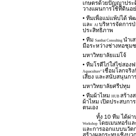
เกษตรด้วยปัญญาประดิ
วางแผนการใช้ที่ดินอย่า
• ทีมเพื่อแม่แพ้บ่ได้
และ
บริหารจัดการป
AI
ประสิทธิภาพ
• ทีม
นำเส
Santhai Consulting
มือระหว่างช่างทอชุมช
มหาวิทยาลัยแม่โจ้
• ทีมโรตีไก่ใส่ไข่สอ
เชื่อมโลกจริ
Aquaculture”
เสี่ยง และสนับสนุนกา
มหาวิทยาลัยศรีปทุม
• ทีมผ้าไหม
สร้าง
HUB
ผ้าไหม เปิดประสบการณ
ตนเอง
ทั้ง 10 ทีม ได้ผ่า
โดยเมนทอร์และ
Workshop
และการออกแบบนวัตกรร
สร้างผลกระทบเชิงบวกใ