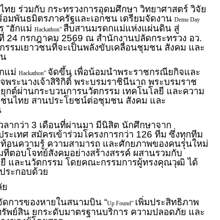
มกับ กระทรวงการอุดมศึกษา วิทยาศาสตร์ วิจัย
ร้อมพันธมิตรภาครัฐและเอกชน เตรียมจัดงาน
Demo Day
ร “ฮักแม่
สืบสานมรดกแม่แห่งแผ่นดิน สู่
Hackathon”
ที่ 24 กรกฎาคม 2569 ณ สำนักงานปลัดกระทรวง อว.
ตกรรมเยาวชนที่จะเป็นพลังขับเคลื่อนชุมชน สังคม และ
ืน
แม่
จัดขึ้น เพื่อน้อมนำพระราชกรณียกิจและ
Hackathon”
จพระนางเจ้าสิริกิติ์ พระบรมราชินีนาถ พระบรมราช
ะยุกต์ผ่านกระบวนการนวัตกรรม เทคโนโลยี และความ
าวชนไทย สานประโยชน์ต่อชุมชน สังคม และ
น
3 เดือนที่ผ่านมา มีนิสิต นักศึกษาจาก
วประเทศ สมัครเข้าร่วมโครงการกว่า 126 ทีม ซึ่งทุกทีม
ะท้อนความรู้ ความสามารถ และศักยภาพของคนรุ่นใหม่
ี่ตอบโจทย์สังคมอย่างสร้างสรรค์ ผสานรวมกับ
ยี และนวัตกรรม โดยคณะกรรมการผู้ทรงคุณวุฒิ ได้
ายประกอบด้วย
ัย
ัดการของหายในสนามบิน “
เพิ่มประสิทธิภาพ
Up Found”
ทรัพย์สิน ยกระดับมาตรฐานบริการ ความปลอดภัย และ