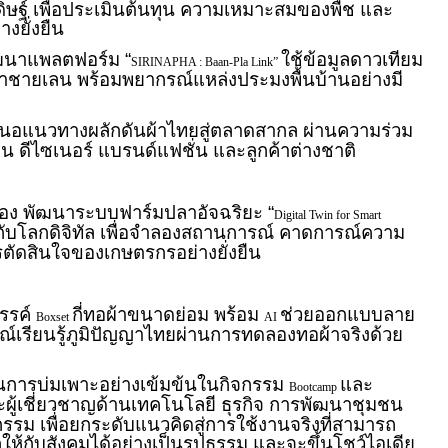
ษฐ์ เพื่อประเมินต้นทุน ความเหมาะสมของพืช และ
งยั่งยืน
 พัฒนาแพลตฟอร์ม “
ใช้ข้อมูลดาวเทียม
SIRINAPHA : Baan-Pla Link”
่าชายเลน พร้อมพยากรณ์แหล่งประมงพื้นบ้านอย่างมี
นอแนวทางผลักดันผ้าไทยสู่ตลาดสากล ผ่านความร่วม
น ดีไซเนอร์ แบรนด์แฟชั่น และลูกค้าต่างชาติ
งฟอง พัฒนาระบบฟาร์มปลาอัจฉริยะ “
Digital Twin for Smart
งกับโลกดิจิทัล เพื่อจำลองสถานการณ์ คาดการณ์ความ
รตัดสินใจของเกษตรกรอย่างยั่งยืน
สรรค์
กี่ทอผ้าขนาดย่อม พร้อม
ช่วยออกแบบลาย
Boxset
AI
์เรียนรู้ภูมิปัญญาไทยผ่านการทดลองทอผ้าจริงด้วย
นการบ่มเพาะอย่างเข้มข้นในกิจกรรม
และ
Bootcamp
ผู้เชี่ยวชาญด้านเทคโนโลยี ธุรกิจ การพัฒนาชุมชน
ม เพื่อยกระดับแนวคิดสู่การใช้งานจริงที่สามารถ
ห้กับสังคมได้อย่างเป็นรูปธรรม และจะขึ้นโชว์ไอเดีย