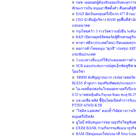
กอช. เผยยอดผู้ต้องขังออมเงินทะลุกว่าห
ทักษะการเงิน หนุนอาชีพตั้งตัว คืนคนดีสู่
DAD อัดเงินลงทุนครึ่งปีแรก 477 ล้าน
CEO นำทีมผู้บริหาร BAM ลุยพื้นที่สำนั
แห่งอนาคต
กรุงไทยคว้า 3 รางวัลความยั่งยืน ระด
KKP เปิดกลยุทธ์จัดพอร์ตสู้ศึกเศรษฐกิจแ
ทาทา สตีล (ประเทศไทย) เปิดเผยผลประ
หอการค้าไทยหนุน “ศุภจี” เร่งสรุป ART ผ
แข่งขันประเทศ
3 แนวทางที่แบงก์ใช้ประคองผลการดำเนิน
SCB มอบประสบการณ์สุดเอ็กซ์คลูซีฟ 
โดยวีซ่า
MMM ส่งสัญญาณบวก เร่งขยายพอร์ต รอ
BLESS ลำลูกกา จ่อเสริมทัพผลประกอบการ
ไอ-เทลท็อปฟอร์มโกยยอดขายครึ่งปีแรก 
0.55 บาทต่อหุ้นดัน Payout Ratio ทะลุ 96.2
บล.เอเซีย พลัส ชี้หุ้นไทยเปิดทำการรับแ
PTTEP-SJWD-KTB
“ไซมิส แอสเสท” ตอกย้ำวินัยทางการเงิ
หนุนครึ่งปีหลัง
ยูโอบี สนับสนุนการขยายธุรกิจโซลูชันพ
EXIM BANK ร่วมกิจกรรมสัมมนาธุรกิ
BAM เปิดมุมมองใหม่บนเวที Next Generat