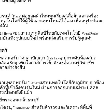
างของผู้โดยสาร
บรนด์ “
ต่อยอดผ้าไหมพุมเรียงสู่เสื้อผ้าและเครื่อง
Phum”
ทคโนโลยีให้ผู้ใช้ออกแบบโทนสีได้เอง เพื่ออนุรักษ์และ
งถิ่น
กม
ผสานนาฏศิลป์ไทยกับเทคโนโลยี
Horror VR
Virtual Reality
ันเทิงรูปแบบใหม่ พร้อมส่งเสริมการรับรู้คุณค่า
สตร์
ลตฟอร์ม “ศาลาปัญญา (
ยกระดับห้องสมุด
Sala-Panya)”
งอัจฉริยะ เพิ่มโอกาสการเข้าถึงองค์ความรู้วิชาชีพ
าอย่างยั่งยืน
นาแพลตฟอร์ม “
ผสานเทคโนโลยีกับภูมิปัญญาท้อง
LAYA”
ินค้าที่เข้าถึงคนรุ่นใหม่ ผ่านการออกแบบเฉพาะบุคคล
วเบื้องหลังผืนผ้า
ีพระจอมเกล้าธนบุรี
าโดรน “
สำหรับสำรวจและวิเคราะห์พื้นที่
FARMRAK”