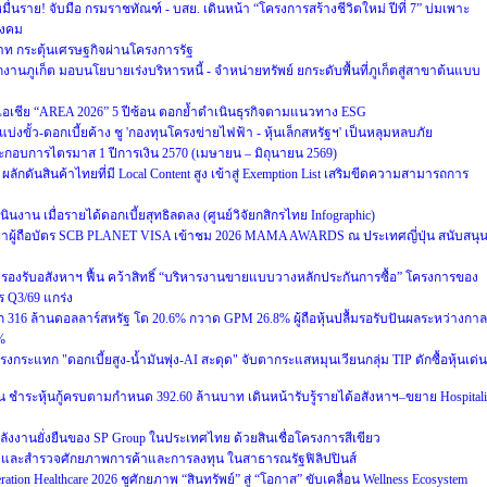
มื่นราย! จับมือ กรมราชทัณฑ์ - บสย. เดินหน้า “โครงการสร้างชีวิตใหม่ ปีที่ 7” บ่มเพาะ
สังคม
บาท กระตุ้นเศรษฐกิจผ่านโครงการรัฐ
กงานภูเก็ต มอบนโยบายเร่งบริหารหนี้ - จำหน่ายทรัพย์ ยกระดับพื้นที่ภูเก็ตสู่สาขาต้นแบบ
ับเอเชีย “AREA 2026” 5 ปีซ้อน ตอกย้ำดำเนินธุรกิจตามแนวทาง ESG
บ่งขั้ว-ดอกเบี้ยค้าง ชู 'กองทุนโครงข่ายไฟฟ้า - หุ้นเล็กสหรัฐฯ' เป็นหลุมหลบภัย
กอบการไตรมาส 1 ปีการเงิน 2570 (เมษายน – มิถุนายน 2569)
ลักดันสินค้าไทยที่มี Local Content สูง เข้าสู่ Exemption List เสริมขีดความสามารถการ
งาน เมื่อรายได้ดอกเบี้ยสุทธิลดลง (ศูนย์วิจัยกสิกรไทย Infographic)
พาผู้ถือบัตร SCB PLANET VISA เข้าชม 2026 MAMA AWARDS ณ ประเทศญี่ปุ่น สนับสนุ
งรับอสังหาฯ ฟื้น คว้าสิทธิ์ “บริหารงานขายแบบวางหลักประกันการซื้อ” โครงการของ
 Q3/69 แกร่ง
316 ล้านดอลลาร์สหรัฐ โต 20.6% กวาด GPM 26.8% ผู้ถือหุ้นปลื้มรอรับปันผลระหว่างกาล
%
รงกระแทก "ดอกเบี้ยสูง-น้ำมันพุ่ง-AI สะดุด" จับตากระแสหมุนเวียนกลุ่ม TIP ดักซื้อหุ้นเด่น
น ชำระหุ้นกู้ครบตามกำหนด 392.60 ล้านบาท เดินหน้ารับรู้รายได้อสังหาฯ–ขยาย Hospitali
ลังงานยั่งยืนของ SP Group ในประเทศไทย ด้วยสินเชื่อโครงการสีเขียว
จและสำรวจศักยภาพการค้าและการลงทุน ในสาธารณรัฐฟิลิปปินส์
ion Healthcare 2026 ชูศักยภาพ “สินทรัพย์” สู่ “โอกาส” ขับเคลื่อน Wellness Ecosystem