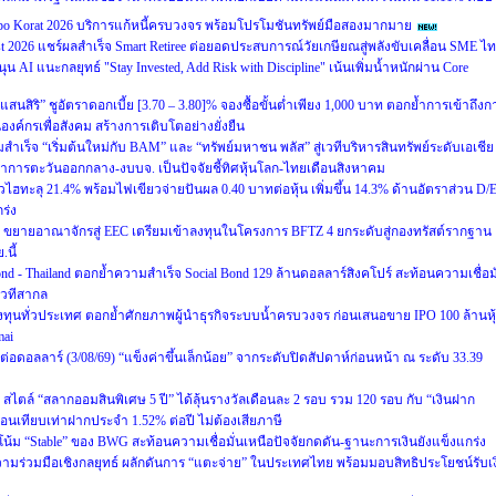
 Korat 2026 บริการแก้หนี้ครบวงจร พร้อมโปรโมชันทรัพย์มือสองมากมาย
st 2026 แชร์ผลสำเร็จ Smart Retiree ต่อยอดประสบการณ์วัยเกษียณสู่พลังขับเคลื่อน SME ไ
นุน AI แนะกลยุทธ์ "Stay Invested, Add Risk with Discipline" เน้นเพิ่มน้ำหนักผ่าน Core
ัลแสนสิริ” ชูอัตราดอกเบี้ย [3.70 – 3.80]% จองซื้อขั้นต่ำเพียง 1,000 บาท ตอกย้ำการเข้าถึงก
ป็นองค์กรเพื่อสังคม สร้างการเติบโตอย่างยั่งยืน
เร็จ “เริ่มต้นใหม่กับ BAM” และ “ทรัพย์มหาชน พลัส” สู่เวทีบริหารสินทรัพย์ระดับเอเชีย
ฒนาการตะวันออกกลาง-งบบจ. เป็นปัจจัยชี้ทิศหุ้นโลก-ไทยเดือนสิงหาคม
ฮทะลุ 21.4% พร้อมไฟเขียวจ่ายปันผล 0.40 บาทต่อหุ้น เพิ่มขึ้น 14.3% ด้านอัตราส่วน D/
ร่ง
่ 5 ขยายอาณาจักรสู่ EEC เตรียมเข้าลงทุนในโครงการ BFTZ 4 ยกระดับสู่กองทรัสต์รากฐาน
นี้
ond - Thailand ตอกย้ำความสำเร็จ Social Bond 129 ล้านดอลลาร์สิงคโปร์ สะท้อนความเชื่อมั
เวทีสากล
งทุนทั่วประเทศ ตอกย้ำศักยภาพผู้นำธุรกิจระบบน้ำครบวงจร ก่อนเสนอขาย IPO 100 ล้านหุ
mai
าทต่อดอลลาร์ (3/08/69) “แข็งค่าขึ้นเล็กน้อย” จากระดับปิดสัปดาห์ก่อนหน้า ณ ระดับ 33.39
ตล์ “สลากออมสินพิเศษ 5 ปี” ได้ลุ้นรางวัลเดือนละ 2 รอบ รวม 120 รอบ กับ “เงินฝาก
ดือนเทียบเท่าฝากประจำ 1.52% ต่อปี ไม่ต้องเสียภาษี
น้ม “Stable” ของ BWG สะท้อนความเชื่อมั่นเหนือปัจจัยกดดัน-ฐานะการเงินยังแข็งแกร่ง
ความร่วมมือเชิงกลยุทธ์ ผลักดันการ “แตะจ่าย” ในประเทศไทย พร้อมมอบสิทธิประโยชน์รับเง