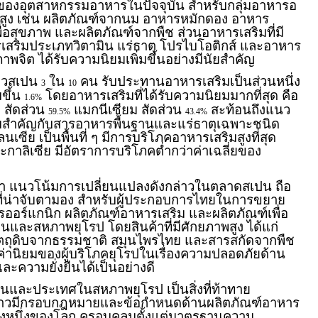
่สุดของอุตสาหกรรมอาหารในปัจจุบัน สำหรับกลุ่มอาหารอ
โตสูง เช่น ผลิตภัณฑ์จากนม อาหารหมักดอง อาหาร
เพื่อสุขภาพ และผลิตภัณฑ์จากพืช ส่วนอาหารเสริมที่มี
รเสริมประเภทวิตามิน แร่ธาตุ โปรไบโอติกส์ และอาหาร
าพจิต ได้รับความนิยมเพิ่มขึ้นอย่างมีนัยสำคัญ
ชาวสเปน
ใน
คน รับประทานอาหารเสริมเป็นส่วนหนึ่ง
3
10
มขึ้น
โดยอาหารเสริมที่ได้รับความนิยมมากที่สุด คือ
1.6%
 สัดส่วน
แมกนีเซียม สัดส่วน
สะท้อนถึงแนว
59.5%
43.4%
วามสำคัญกับสารอาหารพื้นฐานและแร่ธาตุเฉพาะชนิด
เซีย เป็นพื้นที่ ๆ มีการบริโภคอาหารเสริมสูงที่สุด
าลิเซีย มีอัตราการบริโภคต่ำกว่าค่าเฉลี่ยของ
่า แนวโน้มการเปลี่ยนแปลงดังกล่าวในตลาดสเปน ถือ
ี่น่าจับตามอง สำหรับผู้ประกอบการไทยในการขยาย
ออร์แกนิก ผลิตภัณฑ์อาหารเสริม และผลิตภัณฑ์เพื่อ
ปนและสหภาพยุโรป โดยสินค้าที่มีศักยภาพสูง ได้แก่
านวัตถุดิบจากธรรมชาติ สมุนไพรไทย และสารสกัดจากพืช
ค่านิยมของผู้บริโภคยุโรปในเรื่องความปลอดภัยด้าน
ะความยั่งยืนได้เป็นอย่างดี
และประเทศในสหภาพยุโรป เป็นสิ่งที่ท้าทาย
กล่าวมีกรอบกฎหมายและข้อกำหนดด้านผลิตภัณฑ์อาหาร
ดแห่งหนึ่งของโลก ครอบคลุมตั้งแต่มาตรฐานความ