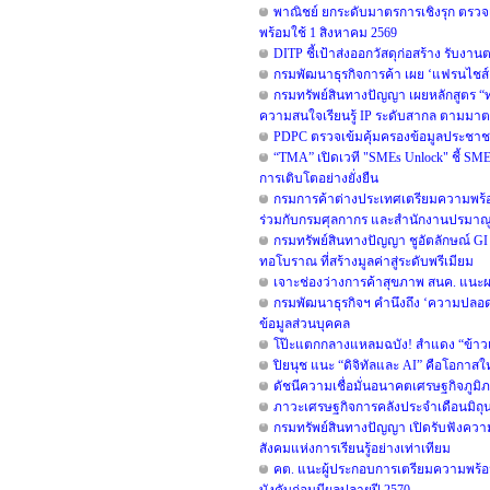
พาณิชย์ ยกระดับมาตรการเชิงรุก ตรวจเ
พร้อมใช้ 1 สิงหาคม 2569
DITP ชี้เป้าส่งออกวัสดุก่อสร้าง รับง
กรมพัฒนาธุรกิจการค้า เผย ‘แฟรนไชส์
กรมทรัพย์สินทางปัญญา เผยหลักสูตร “ทร
ความสนใจเรียนรู้ IP ระดับสากล ตามม
PDPC ตรวจเข้มคุ้มครองข้อมูลประชาชน
“TMA” เปิดเวที "SMEs Unlock" ชี้ SM
การเติบโตอย่างยั่งยืน
กรมการค้าต่างประเทศเตรียมความพร้อม
ร่วมกับกรมศุลกากร และสำนักงานปรมาณูเพ
กรมทรัพย์สินทางปัญญา ชูอัตลักษณ์ GI
ทอโบราณ ที่สร้างมูลค่าสู่ระดับพรีเมียม
เจาะช่องว่างการค้าสุขภาพ สนค. แนะผ
กรมพัฒนาธุรกิจฯ คำนึงถึง ‘ความปลอดภั
ข้อมูลส่วนบุคคล
โป๊ะแตกกลางแหลมฉบัง! สำแดง “ข้าวเหน
ปิยนุช แนะ “ดิจิทัลและ AI” คือโอกา
ดัชนีความเชื่อมั่นอนาคตเศรษฐกิจภูมิภ
ภาวะเศรษฐกิจการคลังประจำเดือนมิถุ
กรมทรัพย์สินทางปัญญา เปิดรับฟังความเ
สังคมแห่งการเรียนรู้อย่างเท่าเทียม
คต. แนะผู้ประกอบการเตรียมความพร้อ