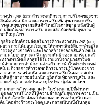
ว่างประเทศ (
สำรวจพฤติกรรมการบริโภคของชาว
DITP)
ินค้ออร์แกนิก และอาหารเสริมเพื่อสุขภาพมากขึ้น
ารดูแลสุขภาพ เผยสินค้าไทยมีโอกาสขาย หลังเป็นผู้
ิก ผลิตภัณฑ์อาหารเสริม และผลิตภัณฑ์เพื่อสุขภาพ
มชาติสมุนไพร
กุลกิจ อธิบดีกรมส่งเสริมการค้าระหว่างประเทศ (
DITP)
ผยว่า กรมได้มอบนโยบายให้ทูตพาณิชย์ที่ประจำอยู่ใน
ำรวจลู่ทางการค้า และโอกาสการส่งออกสินค้าไทยไป
่ ตามนโยบายนางศุภจี สุธรรมพันธุ์ รองนายกรัฐมนตรี
ะทรวงพาณิชย์ ล่าสุดได้รับรายงานจากนางสาวพัช
 ผู้อำนวยการสำนักงานส่งเสริมการค้าในต่างประเทศ
ศสเปน ถึงผลการสำรวจพฤติกรรมการบริโภคของชาว
ตลาดอาหารออร์แกนิกและอาหารเสริมในตลาดสเปน
สินค้าอาหารออร์แกนิก ผลิตภัณฑ์อาหารเสริม และ
 เจาะเข้าสู่ตลาดสเปนและยุโรปของผู้ส่งออกไทย
งานผลการสำรวจตลาดว่า ในช่วงหลายปีที่ผ่านมา
คใหม่ของการบริโภคที่ให้ความสำคัญกับสุขภาพ ความเป็น
ยืน เป็นหัวใจหลัก ส่งผลให้ตลาดอาหารออร์แกนิก และ
ติบโตอย่างก้าวกระโดด และกลายเป็นหนึ่งในกลุ่ม