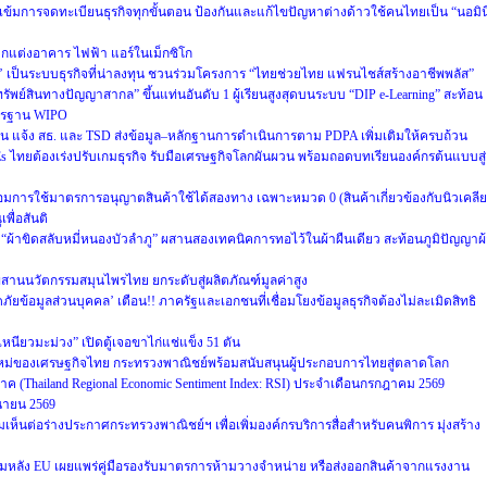
ข้มการจดทะเบียนธุรกิจทุกขั้นตอน ป้องกันและแก้ไขปัญหาต่างด้าวใช้คนไทยเป็น “นอมิน
านตกแต่งอาคาร ไฟฟ้า แอร์ในเม็กซิโก
’ เป็นระบบธุรกิจที่น่าลงทุน ชวนร่วมโครงการ “ไทยช่วยไทย แฟรนไชส์สร้างอาชีพพลัส”
ัพย์สินทางปัญญาสากล” ขึ้นแท่นอันดับ 1 ผู้เรียนสูงสุดบนระบบ “DIP e-Learning” สะท้อน
าตรฐาน WIPO
 แจ้ง สธ. และ TSD ส่งข้อมูล–หลักฐานการดำเนินการตาม PDPA เพิ่มเติมให้ครบถ้วน
Es ไทยต้องเร่งปรับเกมธุรกิจ รับมือเศรษฐกิจโลกผันผวน พร้อมถอดบทเรียนองค์กรต้นแบบสู่
การใช้มาตรการอนุญาตสินค้าใช้ได้สองทาง เฉพาะหมวด 0 (สินค้าเกี่ยวข้องกับนิวเคลียร
ื่อสันติ
 “ผ้าขิดสลับหมี่หนองบัวลำภู” ผสานสองเทคนิคการทอไว้ในผ้าผืนเดียว สะท้อนภูมิปัญญาผ
สานนวัตกรรมสมุนไพรไทย ยกระดับสู่ผลิตภัณฑ์มูลค่าสูง
ยข้อมูลส่วนบุคคล’ เตือน!! ภาครัฐและเอกชนที่เชื่อมโยงข้อมูลธุรกิจต้องไม่ละเมิดสิทธิ
ียวมะม่วง” เปิดตู้เจอขาไก่แช่แข็ง 51 ตัน
สใหม่ของเศรษฐกิจไทย กระทรวงพาณิชย์พร้อมสนับสนุนผู้ประกอบการไทยสู่ตลาดโลก
าค (Thailand Regional Economic Sentiment Index: RSI) ประจำเดือนกรกฎาคม 2569
นายน 2569
ห็นต่อร่างประกาศกระทรวงพาณิชย์ฯ เพื่อเพิ่มองค์กรบริการสื่อสำหรับคนพิการ มุ่งสร้าง
มหลัง EU เผยแพร่คู่มือรองรับมาตรการห้ามวางจำหน่าย หรือส่งออกสินค้าจากแรงงาน