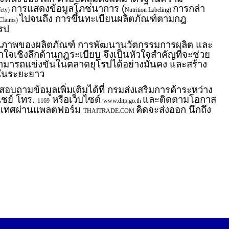
การแสดงข้อมูลโภชนาการ (
การกล่า
fety)
Nutrition Labeling)
ไปจนถึง การขึ้นทะเบียนผลิตภัณฑ์ตามกฎ
 Claims)
รป
ุณภาพของผลิตภัณฑ์ การพัฒนานวัตกรรมการผลิต และ
าใจเชิงลึกด้านกฎระเบียบ จึงเป็นหัวใจสำคัญที่จะช่วย
ามารถแข่งขันในตลาดยุโรปได้อย่างมั่นคง และสร้าง
าในระยะยาว
บถามข้อมูลเพิ่มเติมได้ที่ กรมส่งเสริมการค้าระหว่าง
ชย์ โทร.
หรือเว็บไซต์
และติดตามโอกาส
1169
www.ditp.go.th
ะเทศผ่านแพลตฟอร์ม
คิดจะส่งออก นึกถึง
THAITRADE.COM