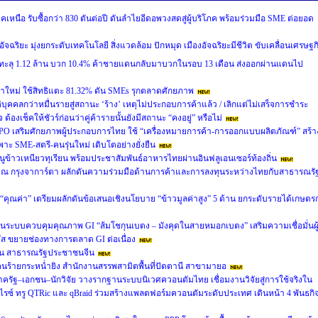
หนือ รับซื้อกว่า 830 ตันต่อปี ดันลำไยอีดอพวงสดสู่ผู้บริโภค พร้อมร่วมมือ SME ต่อยอด
อัจฉริยะ มุ่งยกระดับเทคโนโลยี สิ่งแวดล้อม ปักหมุด เมืองอัจฉริยะมีชีวิต ขับเคลื่อนเศรษฐก
 ทะลุ 1.12 ล้าน บวก 10.4% ค้าชายแดนกลับมาบวกในรอบ 13 เดือน ส่งออกผ่านแดนไป
าใหม่ ใช้สิทธิแตะ 81.32% ดัน SMEs รุกตลาดศักยภาพ
ิบุคคลกว่าหมื่นรายสู่สถานะ ‘ร้าง’ เหตุไม่ประกอบการค้าแล้ว / เลิกแต่ไม่เสร็จการชำระ
องเช็คให้ชัวร์ก่อนว่าคู่ค้ารายนั้นยังมีสถานะ “คงอยู่” หรือไม่
PO เสริมศักยภาพผู้ประกอบการไทย ใช้ “เครื่องหมายการค้า-การออกแบบผลิตภัณฑ์” สร้า
ะ SME-สตรี-คนรุ่นใหม่ เติบโตอย่างยั่งยืน
ข้าวเหนียวทุเรียน พร้อมประชาสัมพันธ์อาหารไทยผ่านอินฟลูเอนเซอร์ท้องถิ่น
m) ณ กรุงจาการ์ตา ผลักดันความร่วมมือด้านการค้าและการลงทุนระหว่างไทยกับสาธารณรั
่อ “คุณค่า” เตรียมผลักดันข้อเสนอเชิงนโยบาย “ข้าวมูลค่าสูง” 5 ด้าน ยกระดับรายได้เกษตร
นระบบควบคุมคุณภาพ GI “ส้มโชกุนเบตง – มังคุดในสายหมอกเบตง” เสริมความเชื่อมั่นผู
ัส ขยายช่องทางการตลาด GI ต่อเนื่อง
มิน สาธารณรัฐประชาชนจีน
ร้ายกระหน่ำยิง สำนักงานสรรพสามิตพื้นที่ปัตตานี สาขามายอ
ภาครัฐ–เอกชน–นักวิจัย วางรากฐานระบบนิเวศควอนตัมไทย เชื่อมงานวิจัยสู่การใช้จริงใน
ไรซ์ ทรู QTRic และ qBraid ร่วมสร้างแพลตฟอร์มควอนตัมระดับประเทศ เดินหน้า 4 พันธกิ