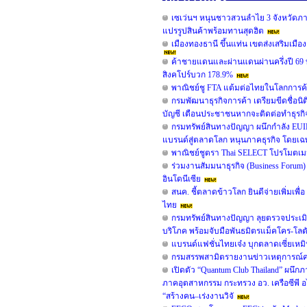
เซเว่นฯ หนุนชาวสวนลำไย 3 จังหวัดภาคเ
แปรรูปสินค้าพร้อมทานสุดฮิต
เมืองทองธานี ขึ้นแท่น เขตส่งเสริมเมือง
ค้าชายแดนและผ่านแดนผ่านครึ่งปี 69
สิงคโปร์บวก 178.9%
พาณิชย์ชู FTA แต้มต่อไทยในโลกการค้
กรมพัฒนาธุรกิจการค้า เตรียมขีดชื่อนิต
บัญชี เตือนประชาชนหากจะติดต่อทำธุรกิจ ต้
กรมทรัพย์สินทางปัญญา ผนึกกำลัง EUI
แบรนด์สู่ตลาดโลก หนุนภาคธุรกิจ โดยเฉพา
พาณิชย์ชูตรา Thai SELECT โปรโมตเมนู
ร่วมงานสัมมนาธุรกิจ (Business Foru
อินโดนีเซีย
สนค. ชี้ตลาดข้าวโลก ยินดีจ่ายเพิ่มเพื
ไทย
กรมทรัพย์สินทางปัญญา ลุยตรวจประเมิ
บริโภค พร้อมจับมือพันธมิตรแม็คโคร-โลต
แบรนด์แฟชั่นไทยเจ๋ง บุกตลาดเซี่ยเห
กรมสรรพสามิตรายงานข่าวเหตุการณ์คน
เปิดตัว “Quantum Club Thailand” ผนึก
ภาคอุตสาหกรรม กระทรวง อว. เครือซีพี อ
“สร้างคน–เร่งงานวิจั