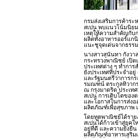
กรมส่งเสริมการค้าระห
สเปน พบแนวโน้มนิยมส
เหตุให้ความสำคัญกับก
ผลิตทั้งอาหารออร์แกน
แนะชูจุดเด่นจากธรร
นางสาวสุนันทา กังวาล
กระทรวงพาณิชย์ เปิดเ
ประเทศต่าง ๆ ทำการส
ยังประเทศที่ประจำอยู
และรัฐมนตรีว่าการกร
รมณฑน์ ตระกูลทิวากร
ณ กรุงมาดริด ประเท
สเปน การเติบโตของ
และโอกาสในการส่งออก
ผลิตภัณฑ์เพื่อสุขภาพ
โดยทูตพาณิชย์ได้ราย
สเปนได้ก้าวเข้าสู่ยุ
อยู่ที่ดี และความยั่ง
ผลิตภัณฑ์อาหารเสริมเ