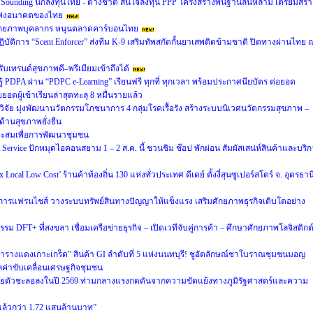
 Sounding นักลงทุนไทย - ต่างชาติ สนใจลงทุน PPP โครงสร้างพื้นฐานล้นหลาม เตรียมสร้า
ิยะแห่งอนาคตของไทย
ศักยภาพบุคลากร หนุนตลาดคาร์บอนไทย
ิบัติการ “Scent Enforcer” ส่งทีม K-9 เสริมทัพสกัดกั้นยาเสพติดข้ามชาติ ปิดทางผ่านไทย 
 รับเทรนด์สุขภาพดี–พรีเมียมเข้าถึงได้
 PDPA ผ่าน “PDPC e-Learning” เรียนฟรี ทุกที่ ทุกเวลา พร้อมประกาศนียบัตร ต่อยอด
อดผู้เข้าเรียนล่าสุดทะลุ 8 หมื่นรายแล้ว
วิจัย มุ่งพัฒนานวัตกรรมโภชนาการ 4 กลุ่มโรคเรื้อรัง สร้างระบบนิเวศนวัตกรรมสุขภาพ –
ด้านสุขภาพยั่งยืน
าะสมเพื่อการพัฒนาชุมชน
ervice ปักหมุดไอคอนสยาม 1 – 2 ส.ค. นี้ ชวนชิม ช๊อป พักผ่อน สัมผัสเสน่ห์สินค้าและบริ
cal Low Cost’ ร้านค้าท้องถิ่น 130 แห่งทั่วประเทศ ดีเดย์ ตั้งงี่สุนซูเปอร์สโตร์ จ. อุดรธาน
การแฟรนไชส์ วางระบบทรัพย์สินทางปัญญาให้แข็งแรง เสริมศักยภาพธุรกิจเติบโตอย่าง
รม DFT+ ที่สงขลา เชื่อมเครือข่ายธุรกิจ – เปิดเวทีจับคู่การค้า – ศึกษาศักยภาพโลจิสติกต
ารางแดงเกาะเกร็ด” สินค้า GI ลำดับที่ 5 แห่งนนทบุรี! ชูอัตลักษณ์ชาโบราณชุมชนมอญ
มูลค่าขับเคลื่อนเศรษฐกิจชุมชน
ยตัวชะลอลงในปี 2569 ท่ามกลางแรงกดดันจากความขัดแย้งทางภูมิรัฐศาสตร์และความ
ายแล้วกว่า 1.72 แสนล้านบาท”