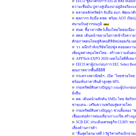
EECO ชูธงโครงการ EECiti หลัง Market
ความเชื่อมั่น ปูทางสู่เมืองน่าอยู่อัจฉร
ตลาดหลักทรัพย์ฯ จับมือ อบก. พัฒนา
ศุลกากร จับมือ ตชด. พร้อม AOT เปิดปฏ
สนามบินสุวรรณภูมิ
สนค. ชี้อาหารสัตว์เลี้ยงไทยโตต่อเนื่อง
สคส. เดินหน้าขยายโอกาสเข้าถึงความรู้
ศักยภาพคนไทยสู่สังคมดิจิทัลปลอดภัย เผยย
วว. ผนึกกำลังบริษัทโฮปฟูล ต่อยอดงาน
เพิ่มมูลค่าสมุนไพรไทย - สร้างความมั่นคง
APPTech EXPO 2026 เทคโนโลยีที่เหม
EECO พาผู้ประกอบการ EEC Select Best S
คุณภาพจากพื้นที่อีอีซี
กระทรวงพาณิชย์ฯ...เปิด ‘ไทยช่วยไทย x Lo
พร้อมหั่นราคาสินค้าสูงสุด 60%
กรมทรัพย์สินทางปัญญา แนะผู้ประกอบ
ยั่งยืน
คต. เดินหน้าผลักดัน SMEs ไทย จัดกิจกร
ชายแดน - เสริมความพร้อมสู่ตลาดโลก
กรมทรัพย์สินทางปัญญา ชวนลิ้มลอง “ช
เชื่อมเสน่ห์การท่องเที่ยวเกาะเกร็ด สร้าง
SCB EIC ประเมินเศรษฐกิจ CLMV ขยา
เสี่ยงด้านการค้า
“สิ้นสุดไตรมาสที่ 3 รัฐวิสาหกิจเบิกจ่