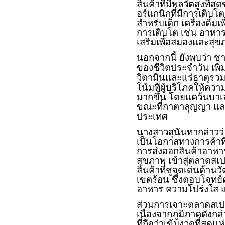
สินค้าที่มีพลวัตสูงที
อร์แกนิกที่มีการเติบ
สำหรับเด็ก เครื่องดื่ม
การเติบโต เช่น อาหา
เสริมเพื่อสมองและสุขภ
นอกจากนี้ ยังพบว่า 
ของชีวิตประจำวัน เพิ่
วิตามินและแร่ธาตุรวม
โน้มที่ผู้บริโภคให้ค
มากขึ้น โดยแคว้นบาเลน
ขณะที่กาตาลุญญา และก
ประเทศ
นางสาวสุนันทากล่าวว
เป็นโอกาสทางการค้าท
การส่งออกสินค้าอาหาร
สุขภาพ เข้าสู่ตลาดสเ
สินค้าที่ชูจุดเด่นด้
เขตร้อน ซึ่งตอบโจทย์
อาหาร ความโปร่งใส แล
ส่วนการเจาะตลาดสเปน
เนื่องจากภูมิภาคดัง
ที่ถือว่าเข้มงวดที่สุ