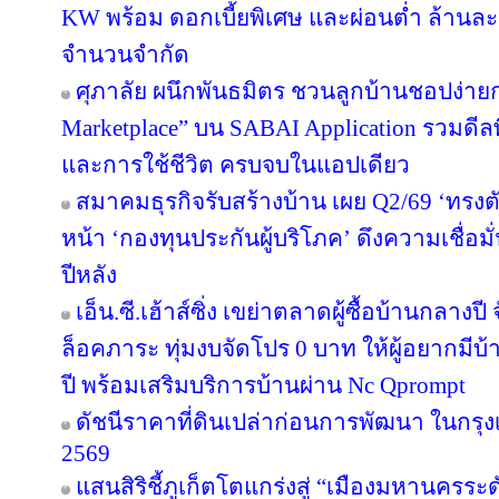
KW พร้อม ดอกเบี้ยพิเศษ และผ่อนต่ำ ล้านละ 
จำนวนจำกัด
ศุภาลัย ผนึกพันธมิตร ชวนลูกบ้านชอปง่ายกว
Marketplace” บน SABAI Application รวมดีลพ
และการใช้ชีวิต ครบจบในแอปเดียว
สมาคมธุรกิจรับสร้างบ้าน เผย Q2/69 ‘ทรงตั
หน้า ‘กองทุนประกันผู้บริโภค’ ดึงความเชื่อมั
ปีหลัง
เอ็น.ซี.เฮ้าส์ซิ่ง เขย่าตลาดผู้ซื้อบ้านกลา
ล็อคภาระ ทุ่มงบจัดโปร 0 บาท ให้ผู้อยากมีบ้
ปี พร้อมเสริมบริการบ้านผ่าน Nc Qprompt
ดัชนีราคาที่ดินเปล่าก่อนการพัฒนา ในกรุ
2569
แสนสิริชี้ภูเก็ตโตแกร่งสู่ “เมืองมหานครร