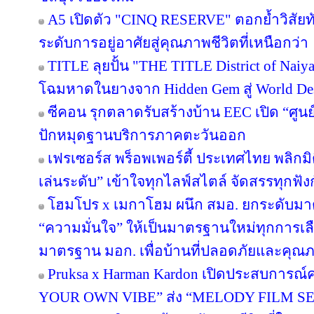
A5 เปิดตัว "CINQ RESERVE" ตอกย้ำวิสัยทั
ระดับการอยู่อาศัยสู่คุณภาพชีวิตที่เหนือกว่า
TITLE ลุยปั้น "THE TITLE District of Naiy
โฉมหาดในยางจาก Hidden Gem สู่ World Des
ซีคอน รุกตลาดรับสร้างบ้าน EEC เปิด “ศูนย
ปักหมุดฐานบริการภาคตะวันออก
เฟรเซอร์ส พร็อพเพอร์ตี้ ประเทศไทย พลิกมิต
เล่นระดับ” เข้าใจทุกไลฟ์สไตล์ จัดสรรทุกฟัง
โฮมโปร x เมกาโฮม ผนึก สมอ. ยกระดับมาต
“ความมั่นใจ” ให้เป็นมาตรฐานใหม่ทุกการเลือ
มาตรฐาน มอก. เพื่อบ้านที่ปลอดภัยและคุณภาพ
Pruksa x Harman Kardon เปิดประสบการณ์ค
YOUR OWN VIBE” ส่ง “MELODY FILM SER