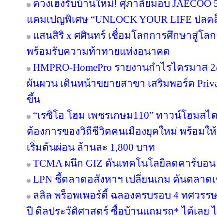
ดวงเฮงรับบ้านใหม่! ศุภาลัยมอบ JAECOO 5 
แคมเปญพิเศษ “UNLOCK YOUR LIFE ปลดล็อก
แสนสิริ x ศศินทร์ เชื่อมโลกการศึกษาสู่โลกธุ
พร้อมรับความท้าทายแห่งอนาคต
HMPRO-HomePro รายงานกำไรไตรมาส 2/2
ผันผวน เดินหน้าขยายสาขา เสริมพอร์ต Private
ขึ้น
“เรซิโอ โฮม เพชรเกษม110” ทาวน์โฮมสไตล์ญ
ต้องการของวิถีชีวิตคนเมืองยุคใหม่ พร้อมให้
เริ่มต้นผ่อน ล้านละ 1,800 บาท
TCMA ผนึก GIZ ดันเทคโนโลยีลดคาร์บอน เร
LPN ชี้ตลาดอสังหาฯ เปลี่ยนเกม ดันตลาดเช
ลลิล พร็อพเพอร์ตี้ ฉลองครบรอบ 4 ทศวรรษ 
ปี ดีลประวัติศาสตร์ ซื้อบ้านแถมรถ* ได้เลย ไม