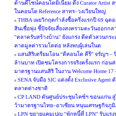
ด้านดีไซน์คอนโดมิเนียม ดึง Curator Artist 
ในคอนโด Reference สาทร–วงเวียนใหญ่
THBA เผยวิกฤตกำลังซื้อครึ่งแรกปี 69 ฉุด
สินเชื่อพุ่ง ชี้ปัจจัยเสี่ยงสงครามตะวันออกก
"ตลาดรับสร้างบ้าน" ยังแกร่ง ดีดตัวสวนกระแส
คาดมูลค่ารวมโตต่อ หลังพบผู้เล่นในต
แสนสิริเตรียมโอน “ดีคอนโด คีรี” จรัญฯ – ป
ล้านบาท เปิดชมโครงการจริงครั้งแรก ก่อ
มาตรฐานแสนสิริ ในงาน Welcome Home 17 – 1
SENA จับมือ SIC แต่งตั้ง Exclusive Agent ด
ตลาดต่างชาติ
CP LAND ดันศูนย์ประชุมไคซ์ฯ ขอนแก่น สู่
ว้ามาตรฐานไทย–อาเซียน หนุนเศรษฐกิจภูม
LPN ขยายแคมเปญ "พักหนี้ที่ LPN" รับแรง