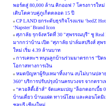
พอร์ตสู่ 80,000 ล้าน คิกออฟ 7 โครงการใหม่
เติบโตควบคู่ภูเก็ตตลอด 15 ปี
CP LAND ยกระดับธุรกิจโรงแรม ‘bedZ Hotel’
‘Napster’ Brand Icon
ศุภาลัย รุกจังหวัดที่ 30 "สุพรรณบุรี" ชู Re
มากกว่าบ้าน เปิด "ศุภาลัย ปาล์มสปริงส์ สุพรร
ใหม่ เริ่ม 4.39 ล้านบาท
การเคหะฯ หนุนลูกบ้านร่วมมาตรการ "ปิดหนี
โอกาสทางการเงิน
หมดปัญหาผู้รับเหมาทิ้งงาน งบไม่บานปลาย
360° บริการปรับปรุงบ้านครบวงจร จากตราเ
“ควอลิตี้เฮ้าส์” จัดแคมเปญ “ล็อกดอกเบี้ย
บ้านเดี่ยว บ้านแฝด ทาวน์โฮม และคอนโดมิ
ชลบุรี เชียงใหม่