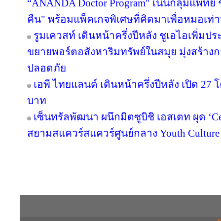
“ANANDA Doctor Program" เน้นกลุ่มแพทย์ 
คืน" พร้อมแพ็คเกจพิเศษที่คิดมาเพื่อหมอเท่าน
รูมเควสท์ เดินหน้าครึ่งปีหลัง ชูเอไอเพิ่มป
ขยายพอร์ตอสังหาริมทรัพย์ในสมุย มุ่งสร้
ปลอดภัย
เอพี ไทยแลนด์ เดินหน้าครึ่งปีหลัง เปิด 27
บาท
เซ็นทรัลพัฒนา ผนึกมิตซูบิชิ เอสเตท ผุด ‘
สยามสแควร์สแควร์ศูนย์กลาง Youth Culture
Copyright © 2016 inTV co.,Ltd. All Right