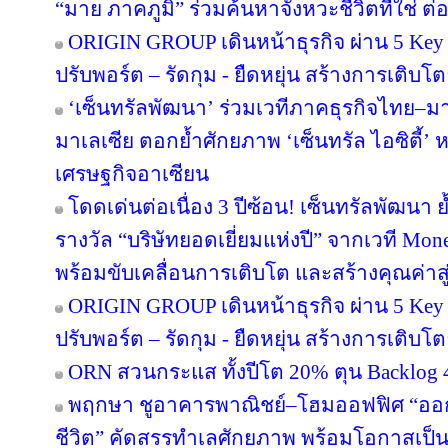
“มาย ภาคภูมิ” ร่วมค้นหาจังหวะชีวิตที่ใช่ ต่อย
ORIGIN GROUP เดินหน้าธุรกิจ ผ่าน 5 Key 
ปรับพอร์ต – รัดกุม - ยืดหยุ่น สร้างการเติบโตย
‘เซ็นทรัลพัฒนา’ ร่วมเวทีภาคธุรกิจไทย–
มาเลเซีย ตอกย้ำศักยภาพ ‘เซ็นทรัล ไอซิตี้
เศรษฐกิจอาเซียน
โดดเด่นต่อเนื่อง 3 ปีซ้อน! เซ็นทรัลพัฒนา 
รางวัล “บริษัทยอดเยี่ยมแห่งปี” จากเวที Mo
พร้อมขับเคลื่อนการเติบโต และสร้างคุณค่า
ORIGIN GROUP เดินหน้าธุรกิจ ผ่าน 5 Key 
ปรับพอร์ต – รัดกุม - ยืดหยุ่น สร้างการเติบโตย
ORN สวนกระแส ทั้งปีโต 20% ตุน Backlog 4
พฤกษา ชูอาคารพาณิชย์–โฮมออฟฟิศ “ออกแบบ
ชีวิต” คัดสรรทำเลศักยภาพ พร้อมโอกาสเป็น