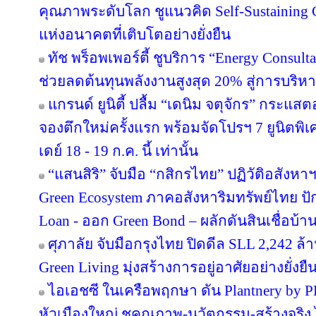
คุณภาพระดับโลก ชูแนวคิด Self-Sustainin
แห่งอนาคตที่เติบโตอย่างยั่งยืน
ทัช พร็อพเพอร์ตี้ ชูบริการ “Energy Consul
ช่วยลดต้นทุนพลังงานสูงสุด 20% สู่การบริหา
แกรนด์ ยูนิตี้ ปลื้ม “เดนิม จตุจักร” กระแส
จองตึกใหม่ครั้งแรก พร้อมจัดโปรฯ 7 ยูนิตพิเศ
เดย์ 18 - 19 ก.ค. นี้ เท่านั้น
“แสนสิริ” จับมือ “กสิกรไทย” ปฏิวัติอสังหา
Green Ecosystem ภาคอสังหาริมทรัพย์ไทย ปั
Loan - ออก Green Bond – ผลักดันสินเชื่อบ้าน
ศุภาลัย จับมือกรุงไทย ปิดดีล SLL 2,242 ล
Green Living มุ่งสร้างการอยู่อาศัยอย่างยั่งยื
ไอเอชซี ในเครือพฤกษา ดัน Plantnery by P
หัวเมืองใหญ่ ชูคุณภาพ-นวัตกรรม-สร้างจริง 