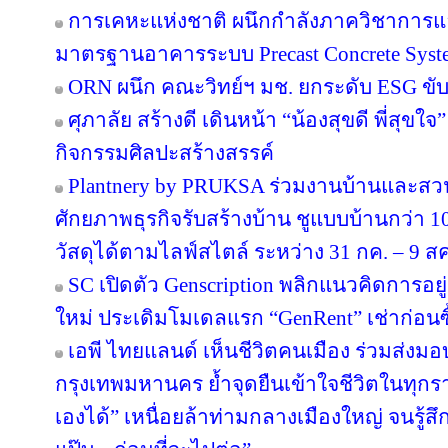
การเคหะแห่งชาติ ผนึกกำลังภาควิชาการแล
มาตรฐานอาคารระบบ Precast Concrete Syst
ORN ผนึก คณะวิทย์ฯ มช. ยกระดับ ESG ขับเค
ศุภาลัย สร้างดี เดินหน้า “น้องสุขดี พี่สุขใ
กิจกรรมศิลปะสร้างสรรค์
Plantnery by PRUKSA ร่วมงานบ้านและสวน
ศักยภาพธุรกิจรับสร้างบ้าน ชูแบบบ้านกว่า 10
วัสดุได้ตามไลฟ์สไตล์ ระหว่าง 31 กค. – 9 ส
SC เปิดตัว Genscription พลิกแนวคิดการอยู
ใหม่ ประเดิมโมเดลแรก “GenRent” เช่าก่อนซื
เอพี ไทยแลนด์ เห็นชีวิตคนเมือง ร่วมส่งมอบ ‘
กรุงเทพมหานคร ย้ำจุดยืนเข้าใจชีวิตในทุกรายล
เองได้” เหนื่อยล้าท่ามกลางเมืองใหญ่ จนรู้สึก