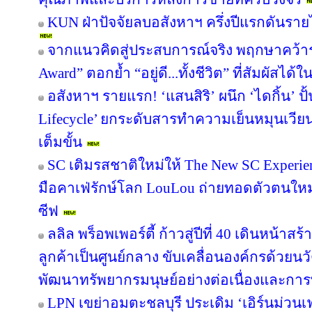
KUN ฝ่าปัจจัยลบอสังหาฯ ครึ่งปีแรกดันรา
จากแนวคิดสู่ประสบการณ์จริง พฤกษาคว้ารา
Award” ตอกย้ำ “อยู่ดี...ทั้งชีวิต” ที่สัมผัสได้ใ
อสังหาฯ รายแรก! ‘แสนสิริ’ ผนึก ‘ไดกิ้น’ ปั
Lifecycle’ ยกระดับสารทำความเย็นหมุนเวียน 
เต็มขั้น
SC เติมรสชาติใหม่ให้ The New SC Experi
มือคาเฟ่รักษ์โลก LouLou ถ่ายทอดตัวตนใหม
ซีฟ
ลลิล พร็อพเพอร์ตี้ ก้าวสู่ปีที่ 40 เดินหน้าสร
ลูกค้าเป็นศูนย์กลาง ขับเคลื่อนองค์กรด้วย
พัฒนาทรัพยากรมนุษย์อย่างต่อเนื่องและกา
LPN เขย่าอมตะชลบุรี ประเดิม ‘เอิร์นม่วนเฟส