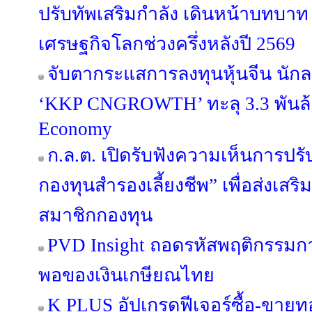
ปรับทัพเสริมกำลัง เดินหน้าบทบาท E
เศรษฐกิจโลกช่วงครึ่งหลังปี 2569
จับตากระแสการลงทุนหุ้นจีน นักล
‘KKP CNGROWTH’ ทะลุ 3.3 พันล้
Economy
ก.ล.ต. เปิดรับฟังความเห็นการปรั
กองทุนสำรองเลี้ยงชีพ” เพื่อส่งเ
สมาชิกกองทุน
PVD Insight ถอดรหัสพฤติกรรม
พอของเงินเกษียณไทย
K PLUS อัปเกรดฟีเจอร์ซื้อ-ขายท