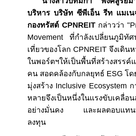
นางสาวปัทมิกา พงศ์สูรย์ม
บริหาร บริษัท ซีพีเอ็น รีท แมเน
กองทรัสต์
CPNREIT
กล่าวว่า "
P
Movement
ที่กำลังเปลี่ยนภูมิ
เที่ยวของโลก
CPNREIT
จึงเดินห
ในพอร์ตฯให้เป็นพื้นที่สร้างสรร
คน สอดคล้องกับกลยุทธ์
ESG
โด
มุ่งสร้าง
Inclusive Ecosystem
ก
หลายจึงเป็นหนึ่งในแรงขับเคลื่
อย่างมั่นคง และผลตอบแทนที่ยั่
ลงทุน