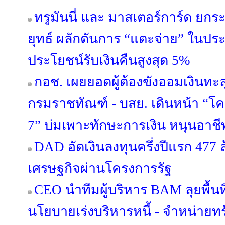
ทรูมันนี่ และ มาสเตอร์การ์ด ยกร
ยุทธ์ ผลักดันการ “แตะจ่าย” ในป
ประโยชน์รับเงินคืนสูงสุด 5%
กอช. เผยยอดผู้ต้องขังออมเงินทะลุ
กรมราชทัณฑ์ - บสย. เดินหน้า “โครง
7” บ่มเพาะทักษะการเงิน หนุนอาชีพต
DAD อัดเงินลงทุนครึ่งปีแรก 477 
เศรษฐกิจผ่านโครงการรัฐ
CEO นำทีมผู้บริหาร BAM ลุยพื้นท
นโยบายเร่งบริหารหนี้ - จำหน่ายทรัพย