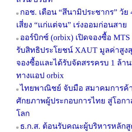
กอช. เตือน “สึนามิประชากร” วัย 
เสี่ยง “แก่แต่จน” เร่งออมก่อนสาย
ออร์บิกซ์ (orbix) เปิดจองซื้อ MT
รับสิทธิประโยชน์ XAUT มูลค่าสูงสุ
จองซื้อและได้รับจัดสรรครบ 1 ล้านบ
ทางแอป orbix
ไทยพาณิชย์ จับมือ สมาคมการค้าน
ศักยภาพผู้ประกอบการไทย สู่โอ
โลก
ธ.ก.ส. ต้อนรับคณะผู้บริหารหลักสูต