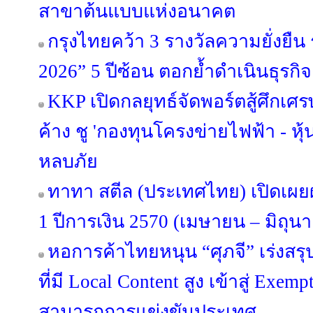
สาขาต้นแบบแห่งอนาคต
กรุงไทยคว้า 3 รางวัลความยั่งยืน
2026” 5 ปีซ้อน ตอกย้ำดำเนินธุร
KKP เปิดกลยุทธ์จัดพอร์ตสู้ศึกเศรษ
ค้าง ชู 'กองทุนโครงข่ายไฟฟ้า - หุ้
หลบภัย
ทาทา สตีล (ประเทศไทย) เปิดเ
1 ปีการเงิน 2570 (เมษายน – มิถุน
หอการค้าไทยหนุน “ศุภจี” เร่งสร
ที่มี Local Content สูง เข้าสู่ Exe
สามารถการแข่งขันประเทศ