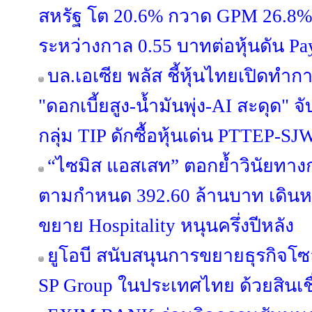
สหรัฐ โต 20.6% กวาด GPM 26.8% ผู
ระหว่างกาล 0.55 บาทต่อหุ้นดัน Pa
บล.เอเซีย พลัส ชี้หุ้นไทยเปิดท
"ดอกเบี้ยสูง-น้ำมันพุ่ง-AI สะดุด"
กลุ่ม TIP ดักซื้อหุ้นเด่น PTTEP-
“ไซมิส แอสเสท” ตอกย้ำวินัยทางกา
ตามกำหนด 392.60 ล้านบาท เดินหน้
ขยาย Hospitality หนุนครึ่งปีหลัง
ยูโอบี สนับสนุนการขยายธุรกิจโซล
SP Group ในประเทศไทย ด้วยสินเชื