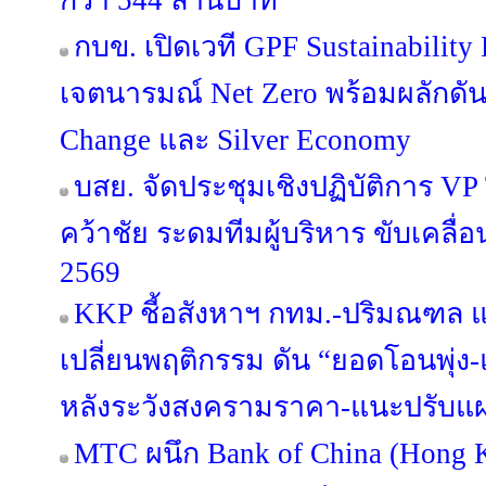
กว่า 544 ล้านบาท
กบข. เปิดเวที GPF Sustainabilit
เจตนารมณ์ Net Zero พร้อมผลักดัน
Change และ Silver Economy
บสย. จัดประชุมเชิงปฏิบัติการ VP Tog
คว้าชัย ระดมทีมผู้บริหาร ขับเคลื
2569
KKP ชี้อสังหาฯ กทม.-ปริมณฑล แข่
เปลี่ยนพฤติกรรม ดัน “ยอดโอนพุ่ง-แ
หลังระวังสงครามราคา-แนะปรับแผน
MTC ผนึก Bank of China (Hong 