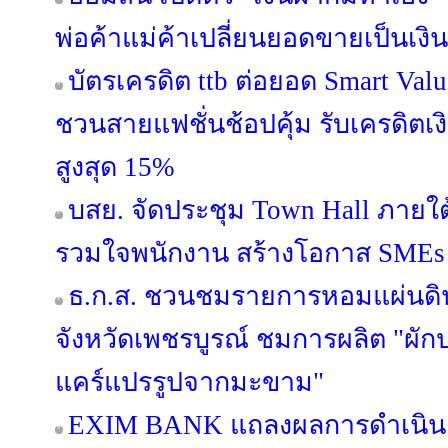
พ่อค้าแม่ค้าเปลี่ยนยอดขายเป็นเงิ
บัตรเครดิต ttb ต่อยอด Smart Valu
ชวนสายแฟชั่นช้อปคุ้ม รับเครดิต
สูงสุด 15%
บสย. จัดประชุม Town Hall ภายใ
รวมใจพนักงาน สร้างโอกาส SMEs เข
ธ.ก.ส. ชวนชมรายการหอมแผ่นดิน 
จังหวัดเพชรบูรณ์ ชมการผลิต "ผั
แคร์แปรรูปจากมะขาม"
EXIM BANK แถลงผลการดำเนินง