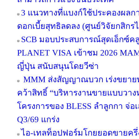
3 แนวทางที่แบงก์ใช้ประคองผลกา
ดอกเบี้ยสุทธิลดลง (ศูนย์วิจัยกสิกร
SCB มอบประสบการณ์สุดเอ็กซ์คลูซ
PLANET VISA เข้าชม 2026 MA
ญี่ปุ่น สนับสนุนโดยวีซ่า
MMM ส่งสัญญาณบวก เร่งขยายพอร
คว้าสิทธิ์ “บริหารงานขายแบบวางห
โครงการของ BLESS ลำลูกกา จ่อ
Q3/69 แกร่ง
ไอ-เทลท็อปฟอร์มโกยยอดขายครึ่ง