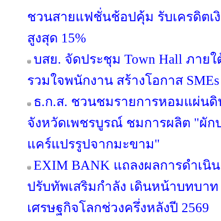
ชวนสายแฟชั่นช้อปคุ้ม รับเครดิต
สูงสุด 15%
บสย. จัดประชุม Town Hall ภายใ
รวมใจพนักงาน สร้างโอกาส SMEs เข
ธ.ก.ส. ชวนชมรายการหอมแผ่นดิน 
จังหวัดเพชรบูรณ์ ชมการผลิต "ผั
แคร์แปรรูปจากมะขาม"
EXIM BANK แถลงผลการดำเนินง
ปรับทัพเสริมกำลัง เดินหน้าบทบาท E
เศรษฐกิจโลกช่วงครึ่งหลังปี 2569