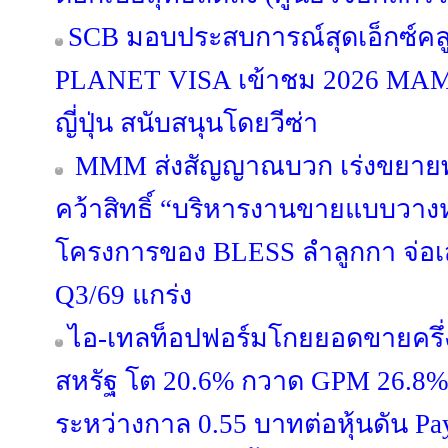
SCB มอบประสบการณ์สุดเอ็กซ์คลูซ
PLANET VISA เข้าชม 2026 MA
ญี่ปุ่น สนับสนุนโดยวีซ่า
MMM ส่งสัญญาณบวก เร่งขยายพอร
คว้าสิทธิ์ “บริหารงานขายแบบวางห
โครงการของ BLESS ลำลูกกา จ่อ
Q3/69 แกร่ง
ไอ-เทลท็อปฟอร์มโกยยอดขายครึ่ง
สหรัฐ โต 20.6% กวาด GPM 26.8% ผู
ระหว่างกาล 0.55 บาทต่อหุ้นดัน Pa