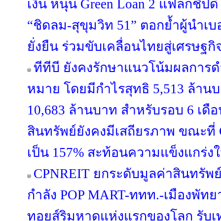
เงิน หนุน Green Loan 2 แฟลกชิปดีไซ
“ชิดลม-สุขุมวิท 51” ตอกย้ำผู้นำเบ
ยั่งยืน ร่วมขับเคลื่อนไทยสู่เศรษฐก
ทีทีบี ยังคงรักษาแนวโน้มผลการด
หมาย โดยมีกำไรสุทธิ 5,513 ล้า
10,683 ล้านบาท สำหรับรอบ 6 เดือ
สินทรัพย์ยังคงมีเสถียรภาพ ขณะที่ Co
เป็น 157% สะท้อนความแข็งแกร่งใ
CPNREIT ยกระดับมูลค่าสินทรัพย์ 
กำลัง POP MART-ททท.-เมืองพัทยา
ทอยส์ริมหาดแห่งแรกของโลก รับเท