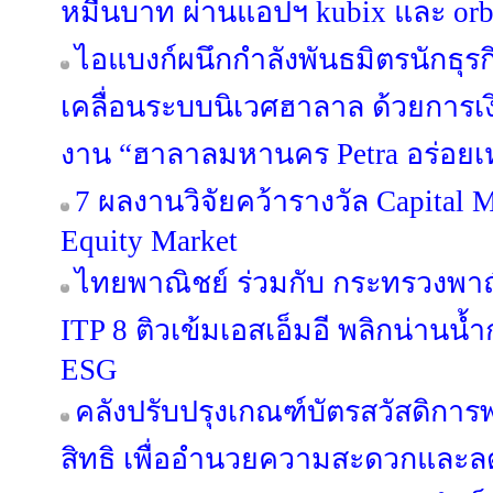
หมื่นบาท ผ่านแอปฯ kubix และ orb
ไอแบงก์ผนึกกำลังพันธมิตรนักธุรก
เคลื่อนระบบนิเวศฮาลาล ด้วยการ
งาน “ฮาลาลมหานคร Petra อร่อยเ
7 ผลงานวิจัยคว้ารางวัล Capital 
Equity Market
ไทยพาณิชย์ ร่วมกับ กระทรวงพาณ
ITP 8 ติวเข้มเอสเอ็มอี พลิกน่านน
ESG
คลังปรับปรุงเกณฑ์บัตรสวัสดิก
สิทธิ เพื่ออำนวยความสะดวกแล