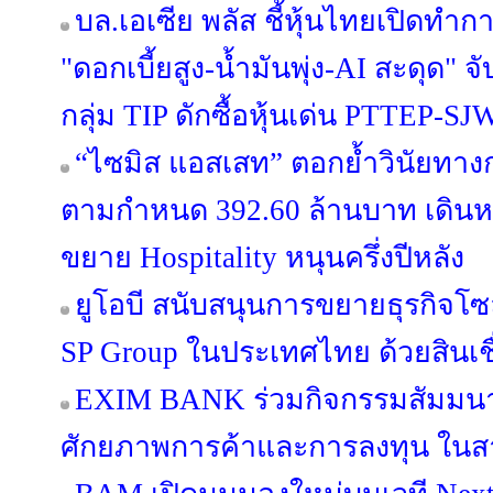
บล.เอเซีย พลัส ชี้หุ้นไทยเปิดท
"ดอกเบี้ยสูง-น้ำมันพุ่ง-AI สะดุด"
กลุ่ม TIP ดักซื้อหุ้นเด่น PTTEP-
“ไซมิส แอสเสท” ตอกย้ำวินัยทางกา
ตามกำหนด 392.60 ล้านบาท เดินหน้
ขยาย Hospitality หนุนครึ่งปีหลัง
ยูโอบี สนับสนุนการขยายธุรกิจโซล
SP Group ในประเทศไทย ด้วยสินเชื
EXIM BANK ร่วมกิจกรรมสัมมนา
ศักยภาพการค้าและการลงทุน ในสา