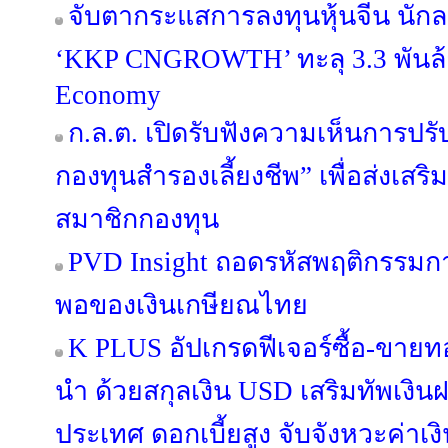
จับตากระแสการลงทุนหุ้นจีน นักล
‘KKP CNGROWTH’ ทะลุ 3.3 พันล้
Economy
ก.ล.ต. เปิดรับฟังความเห็นการปรั
กองทุนสำรองเลี้ยงชีพ” เพื่อส่งเ
สมาชิกกองทุน
PVD Insight ถอดรหัสพฤติกรรม
พอของเงินเกษียณไทย
K PLUS อัปเกรดฟีเจอร์ซื้อ-ขายท
นำ ด้วยสกุลเงิน USD เสริมทัพเงิน
ประเทศ ดอกเบี้ยสูง จับจังหวะค่า