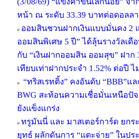
(3/08/69) “แข็งค่าขึ้นเล็กน้อย” จ
หน้า ณ ระดับ 33.39 บาทต่อดอลลา
ออมสินชวนฝากเงินแบบมั่นคง 2 
ออมสินพิเศษ 5 ปี” ได้ลุ้นรางวัลเ
กับ “เงินฝากออมสิน ออมสุข” ฝาก 3 
เทียบเท่าฝากประจำ 1.52% ต่อปี ไม
“ทริสเรทติ้ง” คงอันดับ “BBB”แล
BWG สะท้อนความเชื่อมั่นเหนือปั
ยังแข็งแกร่ง
ทรูมันนี่ และ มาสเตอร์การ์ด ยกร
ยุทธ์ ผลักดันการ “แตะจ่าย” ในป