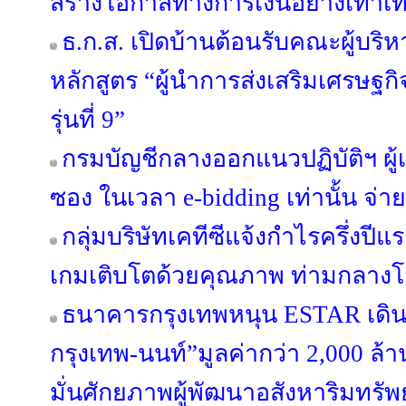
สร้างโอกาสทางการเงินอย่างเท่าเท
ธ.ก.ส. เปิดบ้านต้อนรับคณะผู้บร
หลักสูตร “ผู้นำการส่งเสริมเศรษฐกิจ
รุ่นที่ 9”
กรมบัญชีกลางออกแนวปฏิบัติฯ ผู้
ซอง ในเวลา e-bidding เท่านั้น จ่าย
กลุ่มบริษัทเคทีซีแจ้งกำไรครึ่งปีแ
เกมเติบโตด้วยคุณภาพ ท่ามกลางโจ
ธนาคารกรุงเทพหนุน ESTAR เดิน
กรุงเทพ-นนท์”มูลค่ากว่า 2,000 ล้
มั่นศักยภาพผู้พัฒนาอสังหาริมทรั