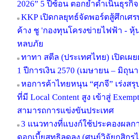
2026” 5 ปีซ้อน ตอกย้ำดำเนินธุร
KKP เปิดกลยุทธ์จัดพอร์ตสู้ศึกเศรษ
ค้าง ชู 'กองทุนโครงข่ายไฟฟ้า - หุ้
หลบภัย
ทาทา สตีล (ประเทศไทย) เปิดเ
1 ปีการเงิน 2570 (เมษายน – มิถุน
หอการค้าไทยหนุน “ศุภจี” เร่งสร
ที่มี Local Content สูง เข้าสู่ Exe
สามารถการแข่งขันประเทศ
3 แนวทางที่แบงก์ใช้ประคองผลกา
ดอกเบี้ยสุทธิลดลง (ศูนย์วิจัยกสิกร