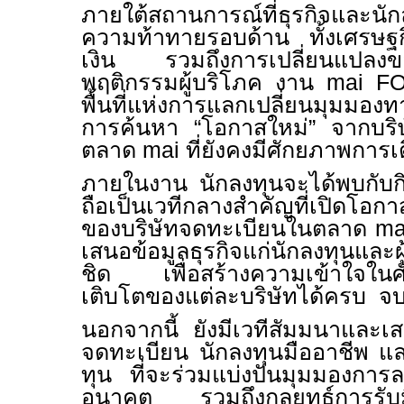
ภายใต้สถานการณ์ที่ธุรกิจและนัก
ความท้าทายรอบด้าน ทั้งเศรษฐ
เงิน รวมถึงการเปลี่ยนแปล
พฤติกรรมผู้บริโภค งาน
mai F
พื้นที่แห่งการแลกเปลี่ยนมุมมองท
การค้นหา “โอกาสใหม่” จากบริ
ตลาด
mai
ที่ยังคงมีศักยภาพการเต
ภายในงาน นักลงทุนจะได้พบกับก
ถือเป็นเวทีกลางสำคัญที่เปิดโอกาส
ของบริษัทจดทะเบียนในตลาด
เสนอข้อมูลธุรกิจแก่นักลงทุนและผู
ชิด เพื่อสร้างความเข้าใจใน
เติบโตของแต่ละบริษัทได้ครบ
จบ
นอกจากนี้ ยังมีเวทีสัมมนาและเส
จดทะเบียน นักลงทุนมืออาชีพ แล
ทุน ที่จะร่วมแบ่งปันมุมมองการล
อนาคต รวมถึงกลยุทธ์การรับม