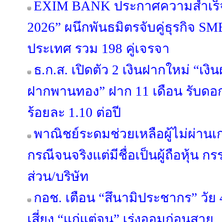
EXIM BANK ประกาศความสำเร็จ 
2026” ผนึกพันธมิตรจับคู่ธุรกิจ SME
ประเทศ รวม 198 คู่เจรจา
ธ.ก.ส. เปิดตัว 2 เงินฝากใหม่ “เง
ฝากพานทอง” ฝาก 11 เดือน รับดอกเบ
ร้อยละ 1.10 ต่อปี
พาณิชย์ระดมช่วยเหลือผู้ไม่ผ่านเ
กรณีจนจริงแต่มีชื่อเป็นผู้ถือหุ้น ก
ส่วน/บริษัท
กอช. เตือน “สึนามิประชากร” วัย 
เสี่ยง “แก่แต่จน” เร่งออมก่อนสาย