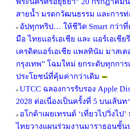
พระนครศรีอยุธยา” 20 กรกฎาคมนี้ 
สายน้ำ มรดกวัฒนธรรม และการท่อง
อัปทุกทริป… ให้ชีวิต Smart กว่าท
มือ ไทยแอร์เอเชีย และ แอร์เอเชียรี
เครดิตแอร์เอเชีย แพลทินัม มาสเต
กรุงเทพ” โฉมใหม่ ยกระดับทุกการเ
ประโยชน์ที่คุ้มค่ากว่าเดิม
UTCC ฉลองการรับรอง Apple Dist
2028 ต่อเนื่องเป็นครั้งที่ 5 บนเส้นท
อโกด้าเผยเทรนด์ ‘เที่ยวไปวิ่งไป
ไทยวางแผนร่วมงานมาราธอนชั้นนำทั