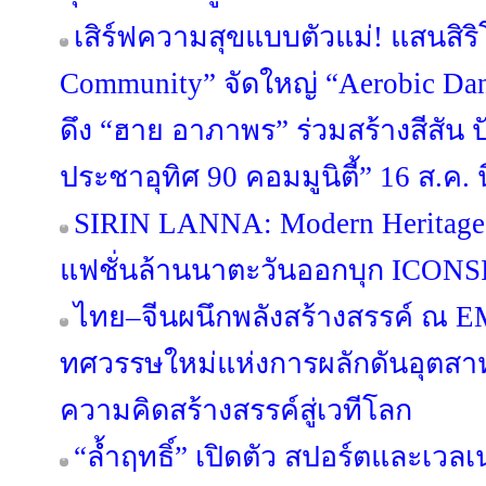
เสิร์ฟความสุขแบบตัวแม่! แสนสิริ
Community” จัดใหญ่ “Aerobic Danc
ดึง “ฮาย อาภาพร” ร่วมสร้างสีสัน ป
ประชาอุทิศ 90 คอมมูนิตี้” 16 ส.ค. นี
SIRIN LANNA: Modern Heritage
แฟชั่นล้านนาตะวันออกบุก ICONSI
ไทย–จีนผนึกพลังสร้างสรรค์ ณ 
ทศวรรษใหม่แห่งการผลักดันอุตส
ความคิดสร้างสรรค์สู่เวทีโลก
“ล้ำฤทธิ์” เปิดตัว สปอร์ตและเว