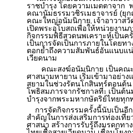
ราชบำรุง โดยความเมตตาจาก 
คณานัมธรรมวชิรเมธาจารย์ (ยุกถ
คณะใหญ่อนัมนิกาย
เจ้าอาวาสวั
,
เปิดพระอุโบสถเพื่อให้หน่วยงาน
กิจกรรมพิธีสวดนพเคราะห์เป็นครั
เป็นการจัดเป็นการภายในโดยทางว
ตอกย้ำถึงความสัมพันธ์อันแนบแน
เวียดนาม
คณะสงฆ์อนัมนิกาย เป็นคณะสงฆ
ศาสนามหายาน เริ่มเข้ามาอย่าง
สยามในช่วงรัตนโกสินทร์ตอนต้น 
โพธิสมภารจากรัชกาลที่
เป็นต้น
1
บำรุงจากพระมหากษัตริย์ไทยทุกพ
การจัดกิจกรรมครั้งนี้นับเป็นอีก
สำคัญในการส่งเสริมการท่องเที่
ศาสนา สร้างการรับรู้ถึงมรดกท
ไทยเชื้อสายเวียดนาม เชื่อมโยงกา