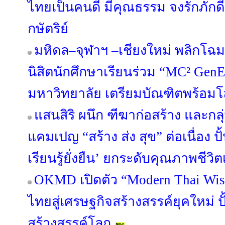
ไทยเป็นคนดี มีคุณธรรม จงรักภัก
กษัตริย์
มหิดล–จุฬาฯ –เชียงใหม่ พลิกโฉมอ
นิสิตนักศึกษาเรียนร่วม “MC² GenE
มหาวิทยาลัย เตรียมบัณฑิตพร้อม
แสนสิริ ผนึก ฑีฆาก่อสร้าง และกลุ่
แคมเปญ “สร้าง ส่ง สุข” ต่อเนื่อง 
เรียนรู้ยั่งยืน’ ยกระดับคุณภาพชี
OKMD เปิดตัว “Modern Thai Wis
ไทยสู่เศรษฐกิจสร้างสรรค์ยุคใหม่ ปั
สร้างสรรค์โลก