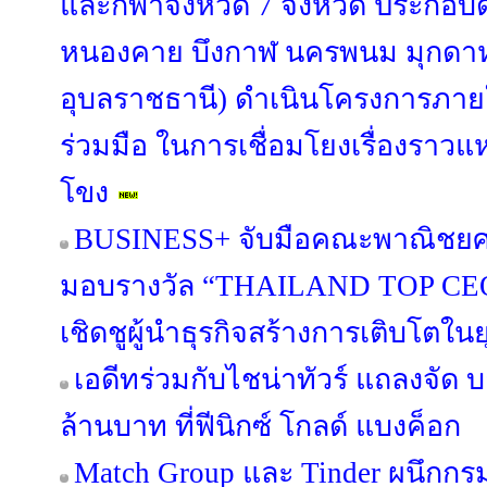
และกีฬาจังหวัด 7 จังหวัด ประกอบด
หนองคาย บึงกาฬ นครพนม มุกดา
อุบลราชธานี) ดำเนินโครงการภา
ร่วมมือ ในการเชื่อมโยงเรื่องราวแหล
โขง
BUSINESS+ จับมือคณะพาณิชยศา
มอบรางวัล “THAILAND TOP CE
เชิดชูผู้นำธุรกิจสร้างการเติบโตในย
เอดีทร่วมกับไชน่าทัวร์ แถลงจัด 
ล้านบาท ที่ฟีนิกซ์ โกลด์ แบงค็อก
Match Group และ Tinder ผนึกกร