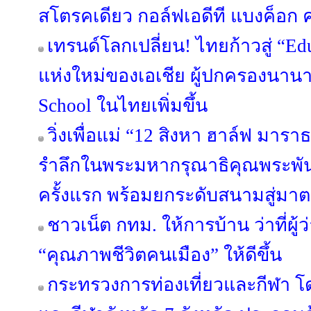
สโตรคเดียว กอล์ฟเอดีที แบงค็อก คล
เทรนด์โลกเปลี่ยน! ไทยก้าวสู่ “Ed
แห่งใหม่ของเอเชีย ผู้ปกครองนาน
School ในไทยเพิ่มขึ้น
วิ่งเพื่อแม่ “12 สิงหา ฮาล์ฟ มาร
รำลึกในพระมหากรุณาธิคุณพระพันปีห
ครั้งแรก พร้อมยกระดับสนามสู่ม
ชาวเน็ต กทม. ให้การบ้าน ว่าที่ผู
“คุณภาพชีวิตคนเมือง” ให้ดีขึ้น
กระทรวงการท่องเที่ยวและกีฬา โด