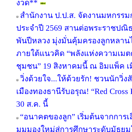
งวด**
สำนักงาน ป.ป.ส. จัดงานมหกรรม
ประจำปี 2569 สานต่อพระราชปณ
พันปีหลวง มุ่งมั่นคุ้มครองลูกหลา
ภายใต้แนวคิด “พลังแห่งความเมตตา
ชุมชน” 19 สิงหาคมนี้ ณ อิมแพ็ค เ
วิ่งด้วยใจ...ให้ด้วยรัก! ชวนนักวิ
เมืองทองธานีรับอรุณ! “Red Cross 
30 ส.ค. นี้
“อนาคตของลูก” เริ่มต้นจากการเลือ
มุมมองใหม่สู่การศึกษาระดับมัธย