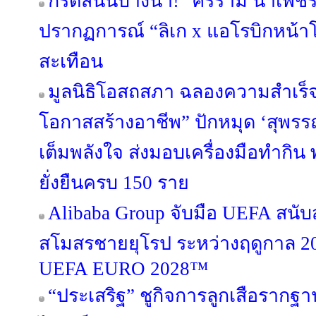
กรี๊ดสนั่นบางนา! “ศรราม น้ำเพช
ปรากฏการณ์ “ลิเก x แอโรบิกหน้าโ
สะเทือน
มูลนิธิโอสถสภา ฉลองความสำเร็จ
โอกาสสร้างอาชีพ” ปักหมุด ‘สุพรรณบ
เต็มพลังใจ ส่งมอบเครื่องมือทำกิน 
ยั่งยืนครบ 150 ราย
Alibaba Group จับมือ UEFA สนั
สโมสรชายยุโรป ระหว่างฤดูกาล 20
UEFA EURO 2028™
“ประเสริฐ” ชูกิจการลูกเสือราก