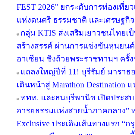
FEST 2026" ยกระดับการท่องเที่ยวเช
แห่งดนตรี ธรรมชาติ และเศรษฐกิ
กลุ่ม KTIS ส่งเสริมเยาวชนไทยเป็น
สร้างสรรค์ ผ่านการแข่งขันหุ่นยนต
อาเซียน ชิงถ้วยพระราชทานฯ ครั้งที
แถลงใหญ่ปีที่ 11! บุรีรัมย์ มารา
เดินหน้าสู่ Marathon Destination แ
ททท. และธนบุรีพานิช เปิดประสบก
อารยธรรมแห่งสายน้ำภาคกลาง” พา
Exclusive ประเดิมเส้นทางแรก “กร