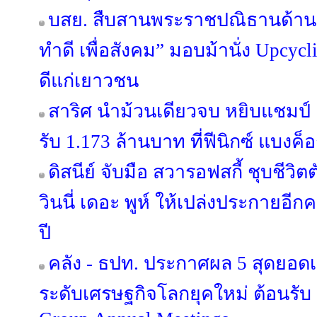
บสย. สืบสานพระราชปณิธานด้านสิ
ทำดี เพื่อสังคม” มอบม้านั่ง Upcycl
ดีแก่เยาวชน
สาริศ นำม้วนเดียวจบ หยิบแชมป์ 
รับ 1.173 ล้านบาท ที่ฟีนิกซ์ แบงค็
ดิสนีย์ จับมือ สวารอฟสกี้ ชุบชีว
วินนี่ เดอะ พูห์ ให้เปล่งประกายอี
ปี
คลัง - ธปท. ประกาศผล 5 สุดยอด
ระดับเศรษฐกิจโลกยุคใหม่ ต้อนรั