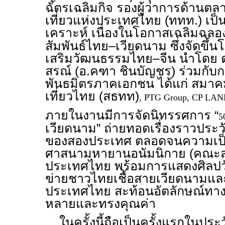
ฉัตรเฉลิมกิจ รองผู้ว่าการด้าน
เที่ยวแห่งประเทศไทย (ททท.) เป
เคราะห์ เนื่องในโอกาสเฉลิมฉ
สัมพันธ์ไทย–เวียดนาม ซึ่งจัดขึ
เสริมวัฒนธรรมไทย–จีน นำโดย 
สรณ์ (อ.คฑา ชินบัญชร) ร่วมกั
พันธมิตรภาคเอกชน ได้แก่ สมาคมส
เที่ยวไทย (สธทท)
, PTG Group, CP LA
ภายในงานมีการจัดนิทรรศการ “
5
เวียดนาม” ถ่ายทอดเรื่องราวประว
ของสองประเทศ ตลอดจนความเป
ศาสนามหายานอนัมนิกาย (คณะสง
ประเทศไทย พร้อมการแสดงศิลป
ข่ายชาวไทยเชื้อสายเวียดนามแล
ประเทศไทย สะท้อนอัตลักษณ์ทา
หลายและทรงคุณค่า
ในครั้งนี้ถือเป็นครั้งแรกในประวั