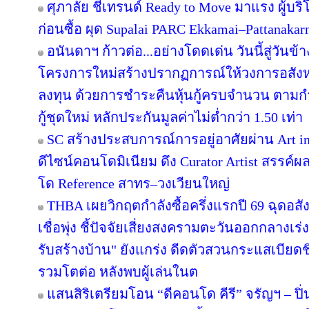
ศุภาลัย ชี้เทรนด์ Ready to Move มาแรง ผู้บร
ก่อนซื้อ ผุด Supalai PARC Ekkamai–Pattanaka
อนันดาฯ ก้าวต่อ...อย่างโดดเด่น วันนี้สู่วันข
โครงการใหม่สร้างปรากฏการณ์ให้วงการอสังห
ลงทุน ด้วยการชำระคืนหุ้นกู้ครบจำนวน ตาม
กู้ชุดใหม่ หลักประกันมูลค่าไม่ต่ำกว่า 1.50 เท่า
SC สร้างประสบการณ์การอยู่อาศัยผ่าน Art in
ดีไซน์คอนโดมิเนียม ดึง Curator Artist สรรค
โด Reference สาทร–วงเวียนใหญ่
THBA เผยวิกฤตกำลังซื้อครึ่งแรกปี 69 ฉุดอสั
เชื่อพุ่ง ชี้ปัจจัยเสี่ยงสงครามตะวันออกกลางเ
รับสร้างบ้าน" ยังแกร่ง ดีดตัวสวนกระแสเบียดชิ
รวมโตต่อ หลังพบผู้เล่นในต
แสนสิริเตรียมโอน “ดีคอนโด คีรี” จรัญฯ – ปิ่