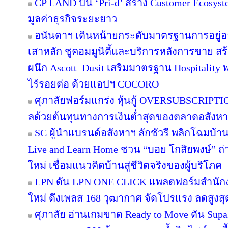
CP LAND ปั้น ‘Pri-d’ สร้าง Customer Ecosys
มูลค่าธุรกิจระยะยาว
อนันดาฯ เดินหน้ายกระดับมาตรฐานการอยู่
เสาหลัก ชูคอมมูนิตี้และบริการหลังการขาย สร
ผนึก Ascott–Dusit เสริมมาตรฐาน Hospitalit
ไร้รอยต่อ ด้วยแอปฯ COCORO
ศุภาลัยฟอร์มแกร่ง หุ้นกู้ OVERSUBSCRIPTION
ลด้วยต้นทุนทางการเงินต่ำสุดของตลาดอสังห
SC ผู้นำแบรนด์อสังหาฯ ลักชัวรี พลิกโฉมบ้านเ
Live and Learn Home ชวน “บอย โกสิยพงษ์” ถ่า
ใหม่ เชื่อมแนวคิดบ้านสู่ชีวิตจริงของผู้บริโภค
LPN ดัน LPN ONE CLICK แพลตฟอร์มสำนักง
ใหม่ ดึงเพลส 168 วุฒากาศ จัดโปรแรง ลดสูงสุ
ศุภาลัย อ่านเกมขาด Ready to Move ดัน Supa