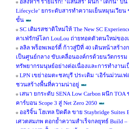
อสังหาฯ รายแรก! ‘แสนสิริ’ ผนึก ‘ไดกิ้น’ ปั้
Lifecycle’ ยกระดับสารทำความเย็นหมุนเวียน ขั
ขั้น
SC เติมรสชาติใหม่ให้ The New SC Experien
คาเฟ่รักษ์โลก LouLou ถ่ายทอดตัวตนใหม่ของแ
ลลิล พร็อพเพอร์ตี้ ก้าวสู่ปีที่ 40 เดินหน้าสร้า
เป็นศูนย์กลาง ขับเคลื่อนองค์กรด้วยนวัตกรร
ทรัพยากรมนุษย์อย่างต่อเนื่องและการทำงานเป
LPN เขย่าอมตะชลบุรี ประเดิม ‘เอิร์นม่วนเฟส’
ชวนสร้างพื้นที่ความน่าอยู่
เสนา ยกระดับ SENA Low Carbon ผนึก TOA ขั
คาร์บอน Scope 3 สู่ Net Zero 2050
ออริจิ้น โฮเทล ปิดดีล ขาย Staybridge Suite
เศวตสมภพ ตอกย้ำความสำเร็จกลยุทธ์ Build – O