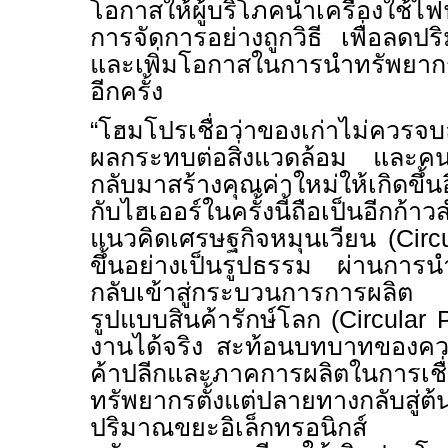
โอกาสให้ผู้บริโภคนำเครื่องใช้ไฟฟ
การจัดการอย่างถูกวิธี เพื่อลดปร
และเพิ่มโอกาสในการนำทรัพยาก
อีกครั้ง
“
โฮมโปรเชื่อว่าของเก่าไม่ควรจบ
ผลกระทบต่อสิ่งแวดล้อม และคนร
กลับมาสร้างคุณค่าใหม่ให้เกิดขึ้
กับไฮเออร์ในครั้งนี้ถือเป็นอีกก
แนวคิดเศรษฐกิจหมุนเวียน (
Cir
ขึ้นอย่างเป็นรูปธรรม ผ่านการนำ
กลับเข้าสู่กระบวนการการผลิต เ
รูปแบบสินค้ารักษ์โลก
(Circular 
งานได้จริง สะท้อนบทบาทของคว
ค้าปลีกและภาคการผลิตในการเชื
ทรัพยากรตั้งแต่ปลายทางกลับสู่
ปริมาณขยะอิเล็กทรอนิกส์ พ