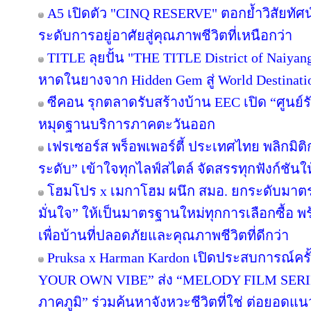
A5 เปิดตัว "CINQ RESERVE" ตอกย้ำวิสัยทัศน์
ระดับการอยู่อาศัยสู่คุณภาพชีวิตที่เหนือกว่า
TITLE ลุยปั้น "THE TITLE District of Naiyan
หาดในยางจาก Hidden Gem สู่ World Destinati
ซีคอน รุกตลาดรับสร้างบ้าน EEC เปิด “ศูนย์
หมุดฐานบริการภาคตะวันออก
เฟรเซอร์ส พร็อพเพอร์ตี้ ประเทศไทย พลิกมิติก
ระดับ” เข้าใจทุกไลฟ์สไตล์ จัดสรรทุกฟังก์ชันใ
โฮมโปร x เมกาโฮม ผนึก สมอ. ยกระดับมาตร
มั่นใจ” ให้เป็นมาตรฐานใหม่ทุกการเลือกซื้อ 
เพื่อบ้านที่ปลอดภัยและคุณภาพชีวิตที่ดีกว่า
Pruksa x Harman Kardon เปิดประสบการณ์คร
YOUR OWN VIBE” ส่ง “MELODY FILM SERIE
ภาคภูมิ” ร่วมค้นหาจังหวะชีวิตที่ใช่ ต่อยอดแนวคิด