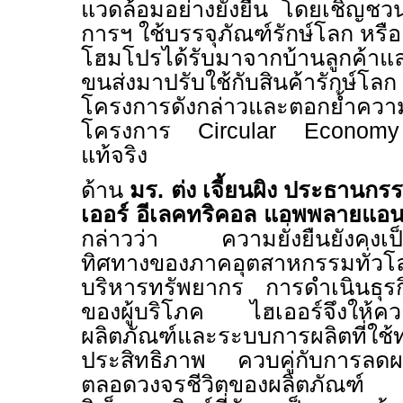
แวดล้อมอย่างยั่งยืน โดยเชิญชวนให
การฯ ใช้บรรจุภัณฑ์รักษ์โลก หรื
โฮมโปรได้รับมาจากบ้านลูกค้า
ขนส่งมาปรับใช้กับสินค้ารัก
โครงการดังกล่าวและตอกย้ำความเ
โครงการ
Circular Econo
แท้จริง
ด้าน
มร. ต่ง เจี้ยนผิง ประธานกร
เออร์ อีเลคทริคอล แอพพลายแอน
กล่าวว่า
ความยั่งยืนยังคงเ
ทิศทางของภาคอุตสาหกรรมทั่วโ
บริหารทรัพยากร การดำเนินธุ
ของผู้บริโภค ไฮเออร์จึงให้ค
ผลิตภัณฑ์และระบบการผลิตที่ใช้ท
ประสิทธิภาพ ควบคู่กับการลดผล
ตลอดวงจรชีวิตของผลิตภัณฑ์