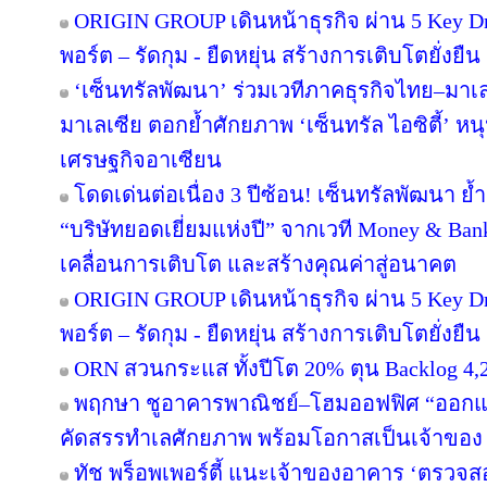
ORIGIN GROUP เดินหน้าธุรกิจ ผ่าน 5 Key Dr
พอร์ต – รัดกุม - ยืดหยุ่น สร้างการเติบโตยั่งยืน
‘เซ็นทรัลพัฒนา’ ร่วมเวทีภาคธุรกิจไทย–มา
มาเลเซีย ตอกย้ำศักยภาพ ‘เซ็นทรัล ไอซิตี้’ 
เศรษฐกิจอาเซียน
โดดเด่นต่อเนื่อง 3 ปีซ้อน! เซ็นทรัลพัฒนา ย้
“บริษัทยอดเยี่ยมแห่งปี” จากเวที Money & Ban
เคลื่อนการเติบโต และสร้างคุณค่าสู่อนาคต
ORIGIN GROUP เดินหน้าธุรกิจ ผ่าน 5 Key Dr
พอร์ต – รัดกุม - ยืดหยุ่น สร้างการเติบโตยั่งยืน
ORN สวนกระแส ทั้งปีโต 20% ตุน Backlog 4,2
พฤกษา ชูอาคารพาณิชย์–โฮมออฟฟิศ “ออกแบบเพ
คัดสรรทำเลศักยภาพ พร้อมโอกาสเป็นเจ้าของ
ทัช พร็อพเพอร์ตี้ แนะเจ้าของอาคาร ‘ตรว