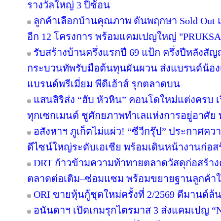
รางวัลใหญ่ 3 ปีซ้อน
ลูกค้าเลือกบ้านคุณภาพ ดันพฤกษา Sold Out แ
อีก 12 โครงการ พร้อมแคมเปญใหญ่ "PRUKS
รับสร้างบ้านครึ่งแรกปี 69 แป้ก ครึ่งปีหลังสัญ
กระบวนทัพรับมือต้นทุนผันผวน ส่งแบรนด์น้อง
แบรนด์พรีเมี่ยม พีดีเฮ้าส์ รุกตลาดบน
แสนสิริส่ง “ฮับ หัวหิน” คอนโดใหม่แต่งครบ เร
ทุกเซกเมนต์ ชูศักยภาพทำเลแห่งการอยู่อาศัย
อสังหาฯ ภูเก็ตไม่แผ่ว! “ซีวีกรุ๊ป” ประกาศค
ดีไซน์ใหญ่ระดับเอเชีย พร้อมเดินหน้างานก่อสร
DRT ก้าวข้ามความท้าทายตลาดวัสดุก่อสร้างครึ
ตลาดต่อเติม–ซ่อมแซม พร้อมขยายฐานลูกค้าใ
ORI ขายหุ้นกู้ชุดใหม่ครั้งที่ 2/2569 ดีมานด์ล
อนันดาฯ เปิดเกมรุกไตรมาส 3 ส่งแคมเปญ 