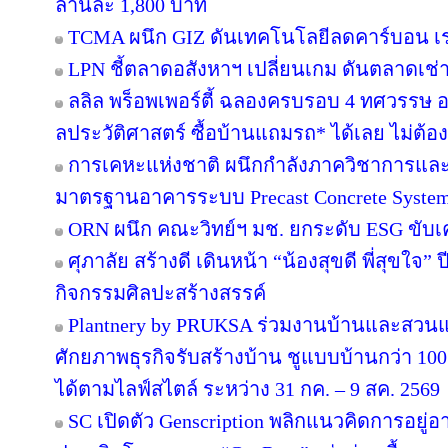
ล้านละ 1,800 บาท
TCMA ผนึก GIZ ดันเทคโนโลยีลดคาร์บอน เร่ง
LPN ชี้ตลาดอสังหาฯ เปลี่ยนเกม ดันตลาดเช่า
ลลิล พร็อพเพอร์ตี้ ฉลองครบรอบ 4 ทศวรรษ อย
ลประวัติศาสตร์ ซื้อบ้านแถมรถ* ได้เลย ไม่ต้อง
การเคหะแห่งชาติ ผนึกกำลังภาควิชาการและ
มาตรฐานอาคารระบบ Precast Concrete Syste
ORN ผนึก คณะวิทย์ฯ มช. ยกระดับ ESG ขับเคล
ศุภาลัย สร้างดี เดินหน้า “น้องสุขดี พี่สุขใจ”
กิจกรรมศิลปะสร้างสรรค์
Plantnery by PRUKSA ร่วมงานบ้านและสวนแฟ
ศักยภาพธุรกิจรับสร้างบ้าน ชูแบบบ้านกว่า 100 
ได้ตามไลฟ์สไตล์ ระหว่าง 31 กค. – 9 สค. 2569
SC เปิดตัว Genscription พลิกแนวคิดการอยู่