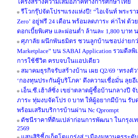
โครงสร้างความเสมอภาคทางการศึกษาไทย
รีโวกรุ๊ปจัดโปรฯแรงแห่งปี! “ไอเจ้นท์ พระร
Zero’ อยู่ฟรี 24 เดือน พร้อมลดภาระ ค่าไฟ ด้ว
ดอกเบี้ยพิเศษ และผ่อนต่ำ ล้านละ 1,800 บาท 
ศุภาลัย ผนึกพันธมิตร ชวนลูกบ้านชอปง่ายกว่า
Marketplace” บน SABAI Application รวมดีลพิ
การใช้ชีวิต ครบจบในแอปเดียว
สมาคมธุรกิจรับสร้างบ้าน เผย Q2/69 ‘ทรงตัว
‘กองทุนประกันผู้บริโภค’ ดึงความเชื่อมั่น ลุยอ
เอ็น.ซี.เฮ้าส์ซิ่ง เขย่าตลาดผู้ซื้อบ้านกลางป
ภาระ ทุ่มงบจัดโปร 0 บาท ให้ผู้อยากมีบ้าน รับ
พร้อมเสริมบริการบ้านผ่าน Nc Qprompt
ดัชนีราคาที่ดินเปล่าก่อนการพัฒนา ในกรุงเ
2569
แสนสิริชี้ภูเก็ตโตแกร่งสู่ “เมืองมหานครระ