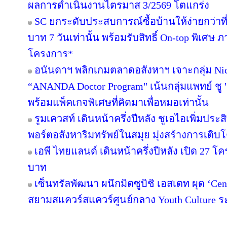
ผลการดำเนินงานไตรมาส 3/2569 โตแกร่ง
SC ยกระดับประสบการณ์ซื้อบ้านให้ง่ายกว่าที
บาท 7 วันเท่านั้น พร้อมรับสิทธิ์ On-top พิเศษ
โครงการ*
อนันดาฯ พลิกเกมตลาดอสังหาฯ เจาะกลุ่ม Niche
“ANANDA Doctor Program" เน้นกลุ่มแพทย์ ชู 
พร้อมแพ็คเกจพิเศษที่คิดมาเพื่อหมอเท่านั้น
รูมเควสท์ เดินหน้าครึ่งปีหลัง ชูเอไอเพิ่มปร
พอร์ตอสังหาริมทรัพย์ในสมุย มุ่งสร้างการเ
เอพี ไทยแลนด์ เดินหน้าครึ่งปีหลัง เปิด 27 โ
บาท
เซ็นทรัลพัฒนา ผนึกมิตซูบิชิ เอสเตท ผุด ‘C
สยามสแควร์สแควร์ศูนย์กลาง Youth Culture ร