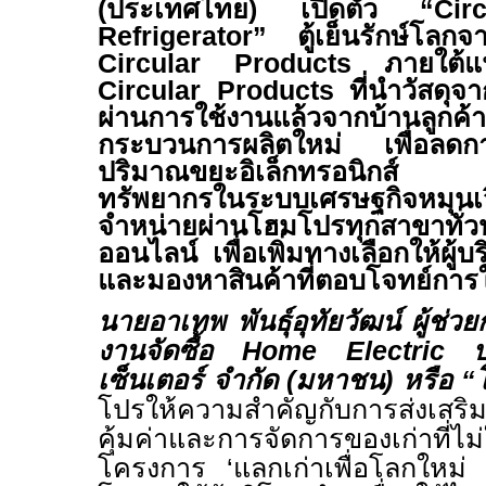
(ประเทศไทย) เปิดตัว “
Cir
Refrigerator”
ตู้เย็นรักษ์โลก
Circular Products
ภายใต้
Circular Products
ที่นำวัสดุจาก
ผ่านการใช้งานแล้วจากบ้านลูกค้า
กระบวนการผลิตใหม่ เพื่อลดกา
ปริมาณขยะอิเล็กทรอนิกส์ แล
ทรัพยากรในระบบเศรษฐกิจหม
จำหน่ายผ่านโฮมโปรทุกสาขาทั่
ออนไลน์ เพื่อเพิ่มทางเลือกให้ผู้บร
และมองหาสินค้าที่ตอบโจทย์การใช้
นายอาเทพ พันธุ์อุทัยวัฒน์ ผู้ช่ว
งานจัดซื้อ
Home Electric
เซ็นเตอร์ จำกัด (มหาชน) หรือ 
โปรให้ความสำคัญกับการส่งเสริ
คุ้มค่าและการจัดการของเก่าที่ไม่ใ
โครงการ ‘แลกเก่าเพื่อโลกใหม