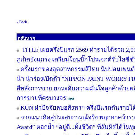
« Back
อสังหาฯ
TITLE เผยครึ่งปีแรก 2569 ทำรายได้รวม 2,0
ภูเก็ตยังแกร่ง เตรียมโอนบิ๊กโปรเจกต์รับไฮซีซ
ครั้งแรกของอุตสาหกรรมสีไทย นิปปอนเพนต์ผน
นำ นำร่องเปิดตัว "NIPPON PAINT WORRY F
สีหลังการขาย ยกระดับความมั่นใจลูกค้าด้วย
การขายที่ครบวงจร
KUN ฝ่าปัจจัยลบอสังหาฯ ครึ่งปีแรกดันรายไ
จากแนวคิดสู่ประสบการณ์จริง พฤกษาคว้ารางว
Award” ตอกย้ำ “อยู่ดี...ทั้งชีวิต” ที่สัมผัสได้ในท