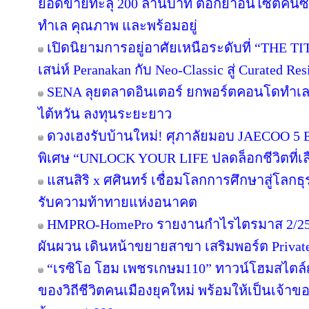
ยอดขายทะลุ 200 ล้านบาท ตอกย้ำอินไซต์คนซื้อย
ทำเล คุณภาพ และพร้อมอยู่
เปิดนิยามการอยู่อาศัยเหนือระดับที่ “THE T
เสน่ห์ Peranakan กับ Neo-Classic สู่ Curated 
SENA ลุยตลาดอินเตอร์ ยกพอร์ตคอนโดทำเล
ไต้หวัน ลงทุนระยะยาว
ดวงเฮงรับบ้านใหม่! ศุภาลัยมอบ JAECOO 5 E
พิเศษ “UNLOCK YOUR LIFE ปลดล็อกชีวิตที่เล
แสนสิริ x ศศินทร์ เชื่อมโลกการศึกษาสู่โลกธุร
รับความท้าทายแห่งอนาคต
HMPRO-HomePro รายงานกำไรไตรมาส 2/256
ผันผวน เดินหน้าขยายสาขา เสริมพอร์ต Private B
“เรซิโอ โฮม เพชรเกษม110” ทาวน์โฮมสไตล์ญี
ของวิถีชีวิตคนเมืองยุคใหม่ พร้อมให้เป็นเจ้าของ