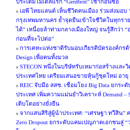
ประเดิมโมเดลแรก “GenRent” เช่าก่อนซื้อ
เอพี ไทยแลนด์ เห็นชีวิตคนเมือง ร่วมส่งมอบ ‘เก
กรุงเทพมหานคร ย้ำจุดยืนเข้าใจชีวิตในทุกรายละเ
ได้” เหนื่อยล้าท่ามกลางเมืองใหญ่ จนรู้สึกว่า “อ
ก่อนที่จะไปต่อ”
การเคหะแห่งชาติรับมอบเกียรติบัตรองค์กรต้
Design เพื่อคนทั้งมวล
STECON หนึ่งในบริษัทรับเหมาก่อสร้างและ
ประเทศไทย เตรียมเสนอขายหุ้นกู้ชุดใหม่ อายุ 3
REIC จับมือ สสช. เชื่อมโยง Big Data ยกระด
ประเทศ เพิ่มความแม่นยำวิเคราะห์ Demand – S
เติบโตอย่างยั่งยืน
จากแสนสิริสู่ผู้นำประเทศ: “เศรษฐา ทวีสิน” ค
Zero Dropout ยกระดับแคมเปญภาคเอกชนสู่ “