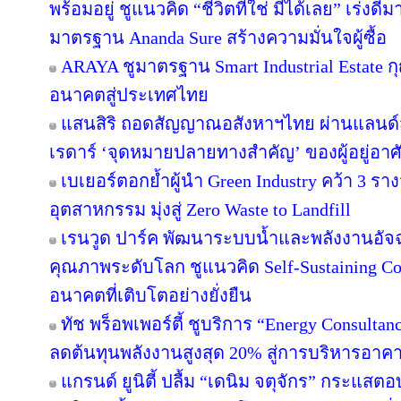
พร้อมอยู่ ชูแนวคิด “ชีวิตที่ใช่ มีได้เลย” เร่
มาตรฐาน Ananda Sure สร้างความมั่นใจผู้ซื้อ
ARAYA ชูมาตรฐาน Smart Industrial Estate 
อนาคตสู่ประเทศไทย
แสนสิริ ถอดสัญญาณอสังหาฯไทย ผ่านแลนด์สเ
เรดาร์ ‘จุดหมายปลายทางสำคัญ’ ของผู้อยู่อาศ
เบเยอร์ตอกย้ำผู้นำ Green Industry คว้า 3 ร
อุตสาหกรรม มุ่งสู่ Zero Waste to Landfill
เรนวูด ปาร์ค พัฒนาระบบน้ำและพลังงานอัจฉ
คุณภาพระดับโลก ชูแนวคิด Self-Sustaining 
อนาคตที่เติบโตอย่างยั่งยืน
ทัช พร็อพเพอร์ตี้ ชูบริการ “Energy Consulta
ลดต้นทุนพลังงานสูงสุด 20% สู่การบริหารอาคาร
แกรนด์ ยูนิตี้ ปลื้ม “เดนิม จตุจักร” กระแสต