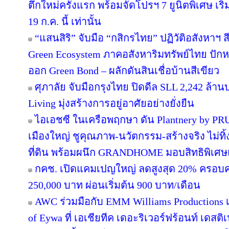
ตึกใหม่ครั้งแรก พร้อมจัดโปรฯ 7 ยูนิตพิเศษ เริ่
19 ก.ค. นี้ เท่านั้น
“แสนสิริ” จับมือ “กสิกรไทย” ปฏิวัติอสังหาฯ 
Green Ecosystem ภาคอสังหาริมทรัพย์ไทย ปักห
ออก Green Bond – ผลักดันสินเชื่อบ้านสีเขียว
ศุภาลัย จับมือกรุงไทย ปิดดีล SLL 2,242 ล้า
Living มุ่งสร้างการอยู่อาศัยอย่างยั่งยืน
ไอเอชซี ในเครือพฤกษา ดัน Plantnery by PRU
เมืองใหญ่ ชูคุณภาพ-นวัตกรรม-สร้างจริง ไม่ทิ
ที่ดิน พร้อมผนึก GRANDHOME มอบสิทธิพิเศษ
กคช. เปิดแคมเปญใหญ่ ลดสูงสุด 20% ครอบคล
250,000 บาท ผ่อนเริ่มต้น 900 บาท/เดือน
AWC ร่วมมือกับ EMM Williams Productions เต
of Eywa ที่ เอเชียทีค เดอะริเวอร์ฟร้อนท์ เดสติเ