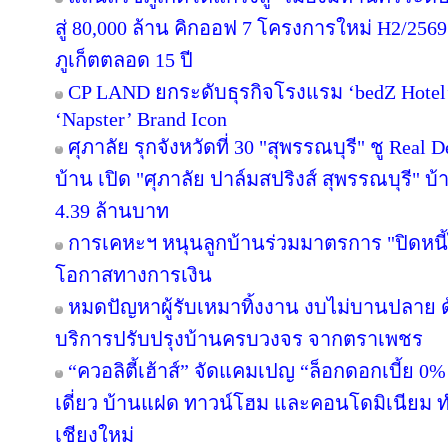
สู่ 80,000 ล้าน คิกออฟ 7 โครงการใหม่ H2/2569
ภูเก็ตตลอด 15 ปี
CP LAND ยกระดับธุรกิจโรงแรม ‘bedZ Hotel’ ช
‘Napster’ Brand Icon
ศุภาลัย รุกจังหวัดที่ 30 "สุพรรณบุรี" ชู Rea
บ้าน เปิด "ศุภาลัย ปาล์มสปริงส์ สุพรรณบุรี" บ้า
4.39 ล้านบาท
การเคหะฯ หนุนลูกบ้านร่วมมาตรการ "ปิดหนี้ไ
โอกาสทางการเงิน
หมดปัญหาผู้รับเหมาทิ้งงาน งบไม่บานปลาย ด
บริการปรับปรุงบ้านครบวงจร จากตราเพชร
“ควอลิตี้เฮ้าส์” จัดแคมเปญ “ล็อกดอกเบี้ย 0
เดี่ยว บ้านแฝด ทาวน์โฮม และคอนโดมิเนียม 
เชียงใหม่