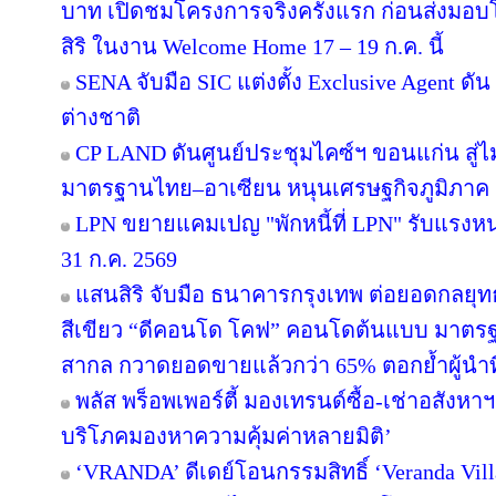
บาท เปิดชมโครงการจริงครั้งแรก ก่อนส่ง
สิริ ในงาน Welcome Home 17 – 19 ก.ค. นี้
SENA จับมือ SIC แต่งตั้ง Exclusive Agent ดั
ต่างชาติ
CP LAND ดันศูนย์ประชุมไคซ์ฯ ขอนแก่น สู่ไม
มาตรฐานไทย–อาเซียน หนุนเศรษฐกิจภูมิภาค
LPN ขยายแคมเปญ "พักหนี้ที่ LPN" รับแรงหน
31 ก.ค. 2569
แสนสิริ จับมือ ธนาคารกรุงเทพ ต่อยอดกลยุทธ์คว
สีเขียว “ดีคอนโด โคฟ” คอนโดต้นแบบ มาตร
สากล กวาดยอดขายแล้วกว่า 65% ตอกย้ำผู้นำที่ไ
พลัส พร็อพเพอร์ตี้ มองเทรนด์ซื้อ-เช่าอสังหาฯ 
บริโภคมองหาความคุ้มค่าหลายมิติ’
‘VRANDA’ ดีเดย์โอนกรรมสิทธิ์ ‘Veranda Villas