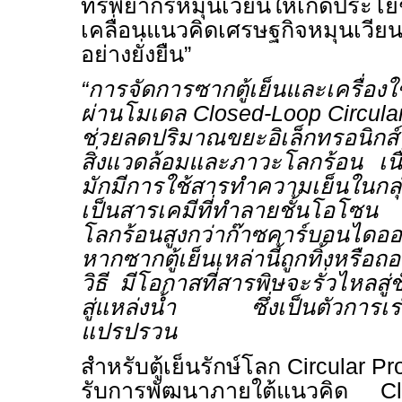
ทรัพยากรหมุนเวียนให้เกิดประโย
เคลื่อนแนวคิดเศรษฐกิจหมุนเวีย
อย่างยั่งยืน”
“
การจัดการซากตู้เย็นและเครื่องใช้
ผ่านโมเดล
Closed-Loop Circular
ช่วยลดปริมาณขยะอิเล็กทรอนิกส
สิ่งแวดล้อมและภาวะโลกร้อน เนื่อ
มักมีการใช้สารทำความเย็นในกลุ
เป็นสารเคมีที่ทำลายชั้นโอโซน
โลกร้อนสูงกว่าก๊าซคาร์บอนได
หากซากตู้เย็นเหล่านี้ถูกทิ้งหรือถ
วิธี มีโอกาสที่สารพิษจะรั่วไหลส
สู่แหล่งน้ำ ซึ่งเป็นตัวการเร
แปรปรวน
สำหรับตู้เย็นรักษ์โลก
Circular Pr
รับการพัฒนาภายใต้แนวคิด
Clo