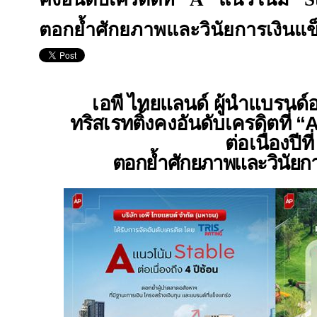
ตอกย้ำศักยภาพและวินัยการเงินแข็
เอพี ไทยแลนด์ ผู้นำแบรนด์อ
ทริสเรทติ้งคงอันดับเครดิตที่ “
ต่อเนื่องปีที
ตอกย้ำศักยภาพและวินัยกา