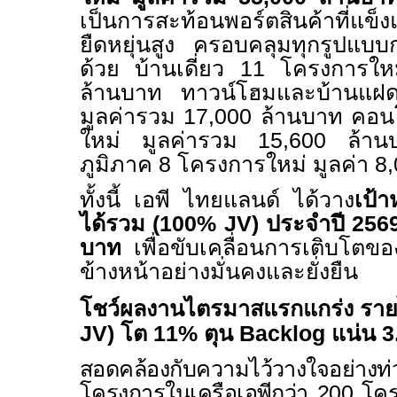
เป็นการสะท้อนพอร์ตสินค้าที่แข็
ยืดหยุ่นสูง ครอบคลุมทุกรูปแบบ
ด้วย บ้านเดี่ยว
11
โครงการใหม
ล้านบาท ทาวน์โฮมและบ้านแ
มูลค่ารวม
17
,
000
ล้านบาท คอน
ใหม่ มูลค่ารวม
15
,
600
ล้านบ
ภูมิภาค
8
โครงการใหม่ มูลค่า
8
,
ทั้งนี้ เอพี ไทยแลนด์ ได้วาง
เป้
ได้รวม (
100% JV)
ประจำปี
256
บาท
เพื่อขับเคลื่อนการเติบโตข
ข้างหน้าอย่างมั่นคงและยั่งยืน
โชว์ผลงานไตรมาสแรกแกร่ง ราย
JV)
โต
11%
ตุน
Backlog
แน่น
3
สอดคล้องกับความไว้วางใจอย่างท่วม
โครงการในเครือเอพีกว่า
200
โคร