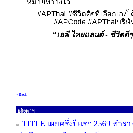
หมายที่วางไว้
#APThai #
ชีวิตดีๆที่เลือกเองไ
#APCode #APThai
บริษ
“
เอพี ไทยแลนด์
-
ชีวิตดีๆ
« Back
อสังหาฯ
TITLE เผยครึ่งปีแรก 2569 ทำรา