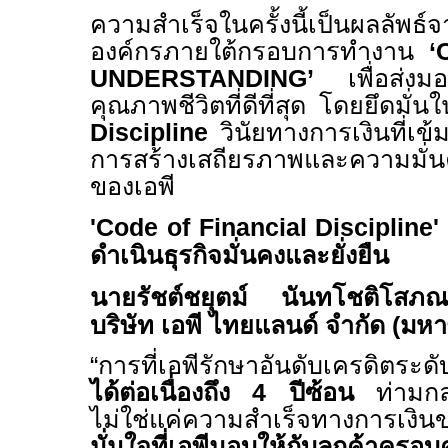
ความสำเร็จในครั้งนี้เป็นผลลัพธ์
องค์กรภายใต้กรอบการทำงาน
‘
UNDERSTANDING’
เพื่อส่
คุณภาพชีวิตที่ดีที่สุด โดยยึดมั่
Discipline
วินัยทางการเงินที่เ
การสร้างเสถียรภาพและความมั่น
ของเอพี
'Code of Financial Discipline'
ดำเนินธุรกิจมั่นคงและยั่งยืน
นายรัชต์ชยุตม์ นันทโชติโสภ
บริษัท เอพี ไทยแลนด์ จำกัด
(มหา
“
การที่เอพีรักษาอันดับเครดิตระด
ได้ต่อเนื่องถึง
4
ปีซ้อน
ท่ามกลา
ไม่ใช่แค่ความสำเร็จทางการเงิน
มั่นใจที่เอพีมอบให้กับลูกค้าครอบ