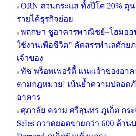
ORN สวนกระแส ทั้งปีโต 20% ตุน 
รายได้ธุรกิจย่อย
พฤกษา ชูอาคารพาณิชย์–โฮมออฟฟ
ใช้งานเพื่อชีวิต” คัดสรรทำเลศัก
เจ้าของ
ทัช พร็อพเพอร์ตี้ แนะเจ้าของอ
ตามกฎหมาย’ เน้นย้ำความปลอดภัย 
อาคาร
ศุภาลัย คราม ศรีสุนทร ภูเก็ต กร
Sales กวาดยอดขายกว่า 600 ล้านบ