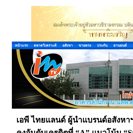
หน้าแรก
ตลาดวิเคราะห์
อสังหา
ขายตรง
ประกัน
ยานยนต์
เอพี ไทยแลนด์ ผู้นำแบรนด์อสังหาฯ 
คงอันดับเครดิตที่ “A” แนวโน้ม “Stab