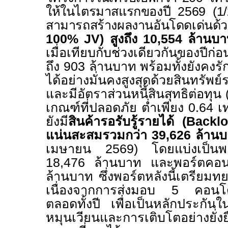
ให้ในไตรมาสแรกของปี
2569 (1
สามารถสร้างผลงานอันโดดเด่นด้
100% JV)
สูงถึง
10,554
ล้านบา
เมื่อเทียบกับช่วงเดียวกันของปีก
ถึง
903
ล้านบาท พร้อมทั้งยังคง
ได้อย่างมั่นคงสูงสุดด้วยสินทรัพ
และมีอัตราส่วนหนี้สินสุทธิต่อทุน 
เกณฑ์ที่ปลอดภัย ต่ำเพียง
0.64
เท
ยังมี
สินค้ารอรับรู้รายได้ (
Backl
แน่นสะสมรวมกว่า
39,626
ล้าน
เมษายน
2569)
โดยแบ่งเป็น
18,476
ล้านบาท และพอร์ตคอน
ล้านบาท ซึ่งพอร์ตหลังนี้เตรียมทย
เนื่องจากการส่งมอบ
5
คอนโด
ตลอดทั้งปี เพื่อเป็นหลักประกันใน
หมุนเวียนและการเติบโตอย่างยั่