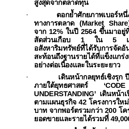
สูงสุดจากตลาดทุน
·
ตอกย้ำศักยภาพเบอร์หนึ
ทางการตลาด (
Market Shar
จาก
12%
ในปี
2564
ขึ้นมาอยู่ท
สัดส่วนเกือบ
1
ใน
5
อสังหาริมทรัพย์ที่ได้รับการจัดอั
สะท้อนถึงฐานรายได้ที่แข็งแกร่
อย่างต่อเนื่องและในระยะยาว
·
เดินหน้ากลยุทธ์เชิงรุก ป
ภายใต้ยุทธศาสตร์
‘CODE 
UNDERSTANDING’
เดินหน้าเ
ตามแผนธุรกิจ
42
โครงการใหม่
บาท จากพอร์ตรวมกว่า
200
โคร
ยอดขายและรายได้รวมที่
49,0