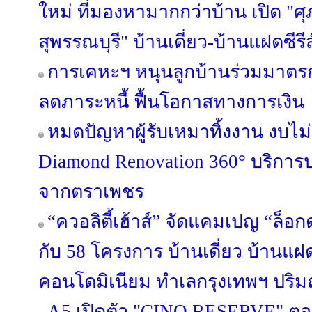
ใหม่ ที่มองหามากกว่าบ้าน เปิด "ศุ
สุพรรณบุรี" บ้านเดี่ยว-บ้านแฝดซีรีส
การเคหะฯ หนุนลูกบ้านร่วมมาตรกา
ลดภาระหนี้ ฟื้นโอกาสทางการเงิน
หมดปัญหาผู้รับเหมาทิ้งงาน งบไ
Diamond Renovation 360° บริการ
จากตราเพชร
“ควอลิตี้เฮ้าส์” จัดแคมเปญ “ล็อก
กับ 58 โครงการ บ้านเดี่ยว บ้านแ
คอนโดมิเนียม ทำเลกรุงเทพฯ ปริมณ
A5 เปิดตัว "CINQ RESERVE" ตอกย