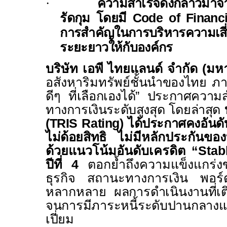
·
ความสำเร็จดังกล่าวมาจา
รัดกุม โดยมี
Code of Financi
การสำคัญในการบริหารความเสี่
ระยะยาวให้กับองค์กร
บริษัท เอพี ไทยแลนด์ จำกัด (ม
อสังหาริมทรัพย์
ชั้นนำของไทย ภาย
ดีๆ ที่เลือกเองได้” ประกาศความ
ทางการเงินระดับสูงสุด โดยล่าสุด
(
TRIS Rating)
ได้ประกาศคงอันดับ
ไม่ด้อยสิทธิ
ไม่มีหลักประกันของบ
ด้วยแนวโน้มอันดับเครดิต “
Stab
ปีที่
4
ตอกย้ำถึงความแข็งแกร่
ธุรกิจ สถานะทางการเงิน พอร์ต
หลากหลาย ผลการดำเนินงานที่เต
จนการมีภาระหนี้ระดับปานกลางแล
เปี่ยม