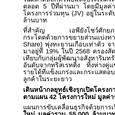
ตลอด
5
ปีที่ผ่านมา โดยมีมูลค
โครงการร่วมทุน (
JV)
อยู่ในระดับ
ล้านบาท
ที่สำคัญ เอพียังโชว์ศักยภา
กระโดดด้วยการขยายส่วนแบ่ง
Share)
พุ่งทะยานเกือบเท่าตัว 
มาอยู่ที่
19%
ในปี
2568
ครองสั
เทียบกับกลุ่มผู้พัฒนาอสังหาริมทรั
อันดับจากทริสเรทติ้ง ทิ้งห่างคู
รายได้ที่แข็งแกร่งและกระแสตอบร
ลูกค้าในระยะยาว
เดินหน้ากลยุทธ์เชิงรุกเปิดโครงการ
ตามแผน
42
โครงการใหม่ มูลค่
แผนการขับเคลื่อนธุรกิจด้วยการ
ใหม่ มูลค่ารวม
55,000
ล้านบา