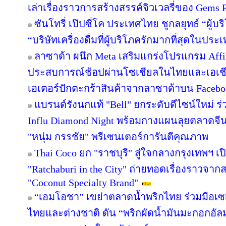
เล่าเรื่องราวการสร้างสรรค์จิวเวลรี่ของ Gems Pa
ซันโทรี่ เป๊ปซี่โค ประเทศไทย ชูกลยุทธ์ “ผู้บ
“บริษัทเครื่องดื่มที่ผู้บริโภครักมากที่สุดในปร
ลาซาด้า ผนึก Meta เสริมแกร่งโปรแกรม Affil
ประสบการณ์ช้อปผ่านโซเชียลในไทยและเอเชีย
เอเตอร์ปักตะกร้าสินค้าจากลาซาด้าบน Facebook
แบรนด์รังนกแท้ "Bell" ยกระดับดีไซน์ใหม่ ร่
Influ Diamond Night พร้อมกางแผนลุยตลาดจีน
"หนุ่ม กรรชัย" พรีเซนเตอร์การันตีคุณภาพ
Thai Coco ยก "ราชบุรี" สู่ใจกลางกรุงเทพฯ เป
"Ratchaburi in the City" ถ่ายทอดเรื่องราวจาก
"Coconut Specialty Brand"
“เอมโอชา” เขย่าตลาดน้ำพริกไทย ร่วมมือเซ
ไทยและต่างชาติ ดัน “พริกผัดน้ำมันมะกอกอั