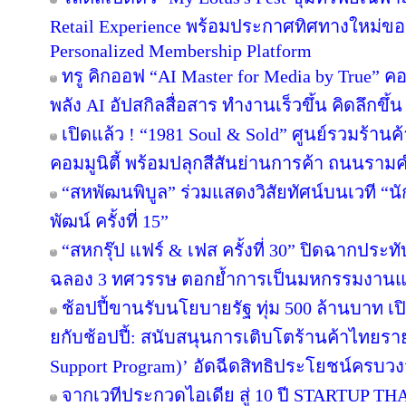
Retail Experience พร้อมประกาศทิศทางใหม่ของ 
Personalized Membership Platform
ทรู คิกออฟ “AI Master for Media by True” คอร
พลัง AI อัปสกิลสื่อสาร ทำงานเร็วขึ้น คิดลึกขึ
เปิดแล้ว ! “1981 Soul & Sold” ศูนย์รวมร้า
คอมมูนิตี้ พร้อมปลุกสีสันย่านการค้า ถนนรา
“สหพัฒนพิบูล” ร่วมแสดงวิสัยทัศน์บนเวที “นั
พัฒน์ ครั้งที่ 15”
“สหกรุ๊ป แฟร์ & เฟส ครั้งที่ 30” ปิดฉากปร
ฉลอง 3 ทศวรรษ ตอกย้ำการเป็นมหกรรมงานแฟร์
ช้อปปี้ขานรับนโยบายรัฐ ทุ่ม 500 ล้านบาท 
ยกับช้อปปี้: สนับสนุนการเติบโตร้านค้าไทยร
Support Program)’ อัดฉีดสิทธิประโยชน์ครบว
จากเวทีประกวดไอเดีย สู่ 10 ปี STARTUP T