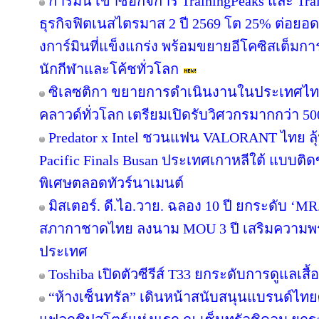
การ์มิน เข้าซื้อกิจการ TrainingPeaks และ Tra
ธุรกิจฟิตเนสไตรมาส 2 ปี 2569 โต 25% ต่อย
งการ์มินที่แข็งแกร่ง พร้อมขยายอีโคซิสเต็มการฝ
นักกีฬาและโค้ชทั่วโลก
ซิเลซติกา ขยายการดำเนินงานในประเทศไท
คลาวด์ทั่วโลก เตรียมเปิดรับวิศวกรมากกว่า 5
Predator x Intel ชวนแฟน VALORANT ไทย ลุ้น
Pacific Finals Busan ประเทศเกาหลีใต้ แบบต
พิเศษตลอดทัวร์นาเมนต์
มิสเตอร์. ดี.ไอ.วาย. ฉลอง 10 ปี ยกระดับ ‘MR.
สภากาชาดไทย ลงนาม MOU 3 ปี เสริมความพร้อ
ประเทศ
Toshiba เปิดตัวซีรีส์ T33 ยกระดับการดูแลเสื
“ห้างเซ็นทรัล” เดินหน้าสนับสนุนแบรนด์ไทย