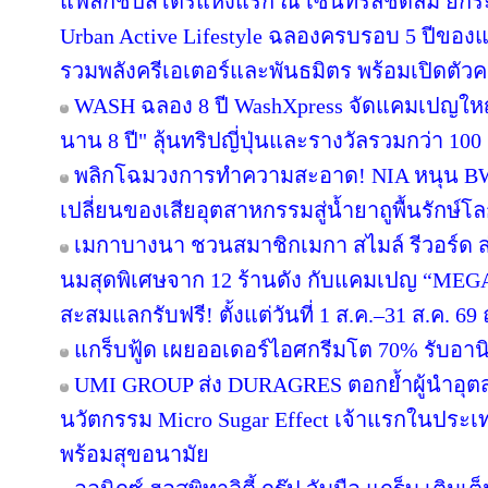
แฟลกชิปสโตร์แห่งแรก ณ เซ็นทรัลชิดลม ยกระด
Urban Active Lifestyle ฉลองครบรอบ 5 ปีขอ
รวมพลังครีเอเตอร์และพันธมิตร พร้อมเปิดตัว
WASH ฉลอง 8 ปี WashXpress จัดแคมเปญใหญ่ "
นาน 8 ปี" ลุ้นทริปญี่ปุ่นและรางวัลรวมกว่า 100 ร
พลิกโฉมวงการทำความสะอาด! NIA หนุน BWC 
เปลี่ยนของเสียอุตสาหกรรมสู่น้ำยาถูพื้นรักษ์โล
เมกาบางนา ชวนสมาชิกเมกา สไมล์ รีวอร์ด ส่ง
นมสุดพิเศษจาก 12 ร้านดัง กับแคมเปญ “ME
สะสมแลกรับฟรี! ตั้งแต่วันที่ 1 ส.ค.–31 ส.ค. 
แกร็บฟู้ด เผยออเดอร์ไอศกรีมโต 70% รับอานิส
UMI GROUP ส่ง DURAGRES ตอกย้ำผู้นำอุตส
นวัตกรรม Micro Sugar Effect เจ้าแรกในปร
พร้อมสุขอนามัย