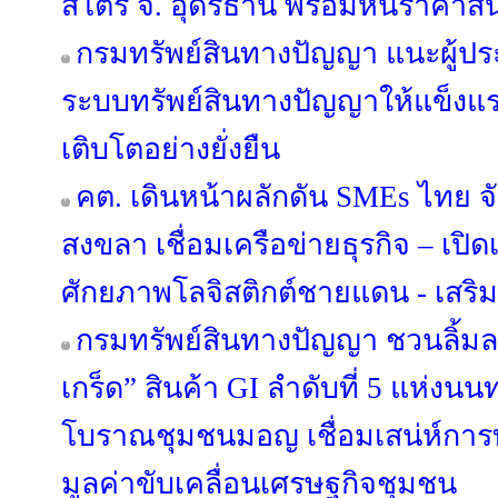
สโตร์ จ. อุดรธานี พร้อมหั่นราคาสิ
กรมทรัพย์สินทางปัญญา แนะผู้ป
ระบบทรัพย์สินทางปัญญาให้แข็งแร
เติบโตอย่างยั่งยืน
คต. เดินหน้าผลักดัน SMEs ไทย จ
สงขลา เชื่อมเครือข่ายธุรกิจ – เปิดเ
ศักยภาพโลจิสติกต์ชายแดน - เสริ
กรมทรัพย์สินทางปัญญา ชวนลิ้ม
เกร็ด” สินค้า GI ลำดับที่ 5 แห่งนนท
โบราณชุมชนมอญ เชื่อมเสน่ห์การท่
มูลค่าขับเคลื่อนเศรษฐกิจชุมชน