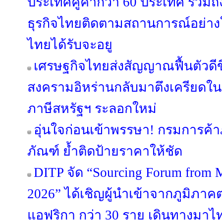
ประเทศคู่ค้ากว่า 60 ประเทศ รวมถ
ธุรกิจไทยติดตามสถานการณ์อย่างใก
ไทยได้รับจะอยู
เศรษฐกิจไทยส่งสัญญาณฟื้นตัวดีขึ
สงครามอิหร่านกลับมาตึงเครียดในเ
ภาษีสหรัฐฯ ระลอกใหม่
อุ่นใจก่อนเข้าพรรษา! กรมการค้
ภัณฑ์ ย้ำติดป้ายราคาให้ชัด
DITP จัด “Sourcing Forum from M
2026” ได้เชิญผู้นำเข้าจากภูมิภ
แอฟริกา กว่า 30 ราย เดินทางมาไทย