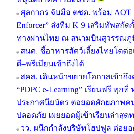
ศุลกากร จับมือ ตชด. พร้อม AOT เ
Enforcer” ส่งทีม K-9 เสริมทัพสกัด
ทางผ่านไทย ณ สนามบินสุวรรณภูม
สนค. ชี้อาหารสัตว์เลี้ยงไทยโตต่อ
ดี–พรีเมียมเข้าถึงได้
สคส. เดินหน้าขยายโอกาสเข้าถึงค
“PDPC e-Learning” เรียนฟรี ทุกที่
ประกาศนียบัตร ต่อยอดศักยภาพคนไ
ปลอดภัย เผยยอดผู้เข้าเรียนล่าสุดท
วว. ผนึกกำลังบริษัทโฮปฟูล ต่อยอ