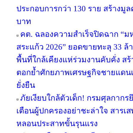
ประกอบการกว่า 130 ราย สร้างมูลค
บาท
คต. ฉลองความสำเร็จปิดฉาก “
สระแก้ว 2026” ยอดขายทะลุ 33 ล
พื้นที่ใกล้เคียงแห่ร่วมงานคับคั่ง ส
ตอกย้ำศักยภาพเศรษฐกิจชายแดนเ
ยั่งยืน
ภัยเงียบใกล้ตัวเด็ก! กรมศุลกาก
เตือนผู้ปกครองอย่าชะล่าใจ สารเส
หลอนประสาทขั้นรุนแรง