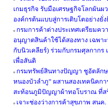
เกมธุรกิจ รับมือเศรษฐกิจโลกผัน
องค์กรต้นแบบสู่การเติบโตอย่างยั่ง
กรมการค้าต่างประเทศเตรียมคว
อนุญาตสินค้าใช้ได้สองทาง เฉพาะห
กับนิวเคลียร์) ร่วมกับกรมศุลกาก
เพื่อสันติ
กรมทรัพย์สินทางปัญญา ชูอัตลักษณ
หนองบัวลำภู” ผสานสองเทคนิคการ
สะท้อนภูมิปัญญาผ้าทอโบราณ ที่สร้
เจาะช่องว่างการค้าสุขภาพ สนค