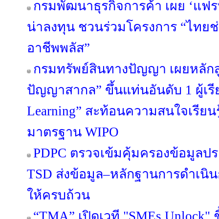
กรมพัฒนาธุรกิจการค้า เผย ‘แฟรนไ
น่าลงทุน ชวนร่วมโครงการ “ไทยช
อาชีพพลัส”
กรมทรัพย์สินทางปัญญา เผยหลักสู
ปัญญาสากล” ขึ้นแท่นอันดับ 1 ผู้เ
Learning” สะท้อนความสนใจเรียนรู
มาตรฐาน WIPO
PDPC ตรวจเข้มคุ้มครองข้อมูลปร
TSD ส่งข้อมูล–หลักฐานการดำเนิน
ให้ครบถ้วน
“TMA” เปิดเวที "SMEs Unlock" ชี