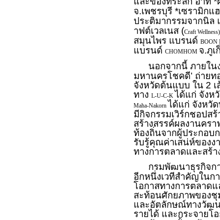
และของที่ระลึก อาทิ
จ.เพชรบุรี *เซรามิก
ประติมากรรมจากนิล 
าฟต์เวลเนส (
Craft Wellness
สมุนไพร แบรนด์
BOON 
แบรนด์
จ.ภูเก
CHOMHOM
นอกจากนี้ ภายในงาน
มหานครโชคดี’ ถ่ายทอดเร
จังหวัดต้นแบบ ใน 2 
ทาง
ได้แก่ จังห
L-U-C-K
ได้แก่ จังห
Maha-Nakorn
มีกิจกรรมเวิร์กชอปสร้
สร้างสรรค์ผลงานคราฟ
ท้องถิ่นจากผู้ประกอบ
รับรู้คุณค่าเสน่ห์ข
ทางการตลาดและสร้างม
กรมพัฒนาธุรกิจการค้า
อีกหนึ่งเวทีสำคัญในก
โอกาสทางการตลาดและก
สะท้อนศักยภาพของชุม
และอัตลักษณ์ทางวัฒน
รายได้ และกระจายโอก