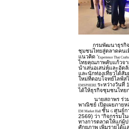
กรมพัฒนาธุรกิจกา
ชุมชนไทยสู่ตลาดคนเม
แนวคิด ‘
Experience Thai Crafts
ไทยคุณภาพคับแก้วจาก
นำเสนอเสน่ห์และอัตลั
และนักท่องเที่ยวได้
ใหม่ที่ตอบโจทย์ไลฟ์สไ
ระหว่างวันที
EMSPHERE
ได้ให้ธุรกิจชุมชนไทย
นายสถาพร ร่วมนาพะ
พาณิชย์ เปิดเผยภายหล
ชั้น
ศูนย์ก
EM Market Hall
G
2569) ว่า “กิจกรรมใน
ทางการตลาดให้แก่ผู้
ศักยภาพ เพิ่มรายได้แล