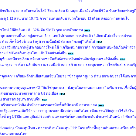
อัจฉริยะ มุ่งยกระดับเทคโนโลยี สิ่งแวดล้อม ปักหมุด เมืองอัจฉริยะมีชีวิต ขับเคลื่อนเศรษฐก
 ทะลุ 1.12 ล้าน บวก 10.4% ค้าชายแดนกลับมาบวกในรอบ 13 เดือน ส่งออกผ่านแดนไป
าใหม่ ใช้สิทธิแตะ 81.32% ดัน SMEs รุกตลาดศักยภาพ
ิบุคคลกว่าหมื่นรายสู่สถานะ ‘ร้าง’ เหตุไม่ประกอบการค้าแล้ว / เลิกแต่ไม่เสร็จการชำระ
องเช็คให้ชัวร์ก่อนว่าคู่ค้ารายนั้นยังมีสถานะ “คงอยู่” หรือไม่
PO เสริมศักยภาพผู้ประกอบการไทย ใช้ “เครื่องหมายการค้า-การออกแบบผลิตภัณฑ์” สร้า
ะ SME-สตรี-คนรุ่นใหม่ เติบโตอย่างยั่งยืน
ข้าวเหนียวทุเรียน พร้อมประชาสัมพันธ์อาหารไทยผ่านอินฟลูเอนเซอร์ท้องถิ่น
m) ณ กรุงจาการ์ตา ผลักดันความร่วมมือด้านการค้าและการลงทุนระหว่างไทยกับสาธารณรั
่อ “คุณค่า” เตรียมผลักดันข้อเสนอเชิงนโยบาย “ข้าวมูลค่าสูง” 5 ด้าน ยกระดับรายได้เกษตร
นระบบควบคุมคุณภาพ GI “ส้มโชกุนเบตง – มังคุดในสายหมอกเบตง” เสริมความเชื่อมั่นผู
ัส ขยายช่องทางการตลาด GI ต่อเนื่อง
มิน สาธารณรัฐประชาชนจีน
ร้ายกระหน่ำยิง สำนักงานสรรพสามิตพื้นที่ปัตตานี สาขามายอ
ภาครัฐ–เอกชน–นักวิจัย วางรากฐานระบบนิเวศควอนตัมไทย เชื่อมงานวิจัยสู่การใช้จริงใน
ไรซ์ ทรู QTRic และ qBraid ร่วมสร้างแพลตฟอร์มควอนตัมระดับประเทศ เดินหน้า 4 พันธกิ
 Sounding นักลงทุนไทย - ต่างชาติ สนใจลงทุน PPP โครงสร้างพื้นฐานล้นหลาม เตรียมสร้า
ิยะแห่งอนาคตของไทย