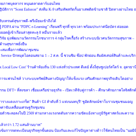
ศักยภาพบุคลากร หนุนตลาดคาร์บอนไทย
ิบัติการ “Scent Enforcer” ส่งทีม K-9 เสริมทัพสกัดกั้นยาเสพติดข้ามชาติ ปิดทางผ่านไทย 
 รับเทรนด์สุขภาพดี–พรีเมียมเข้าถึงได้
 PDPA ผ่าน “PDPC e-Learning” เรียนฟรี ทุกที่ ทุกเวลา พร้อมประกาศนียบัตร ต่อยอด
อดผู้เข้าเรียนล่าสุดทะลุ 8 หมื่นรายแล้ว
วิจัย มุ่งพัฒนานวัตกรรมโภชนาการ 4 กลุ่มโรคเรื้อรัง สร้างระบบนิเวศนวัตกรรมสุขภาพ –
ด้านสุขภาพยั่งยืน
าะสมเพื่อการพัฒนาชุมชน
ervice ปักหมุดไอคอนสยาม 1 – 2 ส.ค. นี้ ชวนชิม ช๊อป พักผ่อน สัมผัสเสน่ห์สินค้าและบริ
cal Low Cost’ ร้านค้าท้องถิ่น 130 แห่งทั่วประเทศ ดีเดย์ ตั้งงี่สุนซูเปอร์สโตร์ จ. อุดรธาน
การแฟรนไชส์ วางระบบทรัพย์สินทางปัญญาให้แข็งแรง เสริมศักยภาพธุรกิจเติบโตอย่าง
รม DFT+ ที่สงขลา เชื่อมเครือข่ายธุรกิจ – เปิดเวทีจับคู่การค้า – ศึกษาศักยภาพโลจิสติกต
ารางแดงเกาะเกร็ด” สินค้า GI ลำดับที่ 5 แห่งนนทบุรี! ชูอัตลักษณ์ชาโบราณชุมชนมอญ
มูลค่าขับเคลื่อนเศรษฐกิจชุมชน
ยตัวชะลอลงในปี 2569 ท่ามกลางแรงกดดันจากความขัดแย้งทางภูมิรัฐศาสตร์และความ
ายแล้วกว่า 1.72 แสนล้านบาท”
ข้มการจดทะเบียนธุรกิจทุกขั้นตอน ป้องกันและแก้ไขปัญหาต่างด้าวใช้คนไทยเป็น “นอมิน