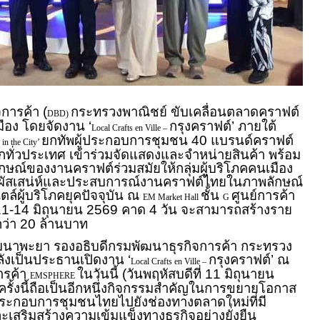
รค้า (
กระทรวงพาณิชย์ ขับเคลื่อนตลาดคราฟต์
DBD)
ือง โดยจัดงาน ‘
กรุงคราฟต์’ ภายใต้
Local Crafts en Ville –
ยกทัพผู้ประกอบการชุมชน 40 แบรนด์คราฟต์
 in the City’
ทั่วประเทศ เข้าร่วมจัดแสดงและจำหน่ายสินค้า พร้อม
กษณ์ของงานคราฟต์ร่วมสมัยให้กลุ่มผู้บริโภคคนเมือง
สัมผัสเสน่ห์และประสบการณ์งานคราฟต์ไทยในภาพลักษณ์
ตล์ผู้บริโภคยุคปัจจุบัน ณ
ชั้น
ศูนย์การค้า
EM Market Hall
G
่ 11-14 มิถุนายน 2569 คาด 4 วัน จะสามารถสร้างราย
กว่า 20 ล้านบาท
ยา รองอธิบดีกรมพัฒนาธุรกิจการค้า กระทรวง
ังเป็นประธานเปิดงาน ‘
กรุงคราฟต์’ ณ
Local Crafts en Ville –
ารค้า
ในวันนี้ (วันพฤหัสบดีที่ 11 มิถุนายน
EMSPHERE
ครั้งนี้ถือเป็นอีกหนึ่งกิจกรรมสำคัญในการขยายโอกาส
ประกอบการชุมชนไทยไปยังช่องทางตลาดใหม่ที่มี
ะเสริมสร้างความเข้มแข็งทางธุรกิจอย่างยั่งยืน