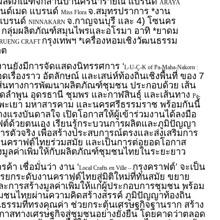
 *ผลิตภัณฑ์จักสานป่านศรนารายณ์ แบรนด์
ARAYA
แฮนด์เมด แบรนด์
จ.สมุทรปราการ *งาน
Miss Flora
แบรนด์
จ.กาญจนบุรี และ 4) โซนคร
NINNAKARN
กลุ่มผลิตภัณฑ์สมุนไพรและอโรมา อาทิ *ยาดม
)
กรุงเทพฯ *เครื่องหอมเชิงวัฒนธรรม
RUENG CRAFT
็ต
ยังมีการจัดแสดงนิทรรศการ ‘
L-U-C-K of Pa-Maha-Nakorn :
ื่องราว อัตลักษณ์ และเสน่ห์ท้องถิ่นเชิงพื้นที่ ของ 7
เส้นทางการพัฒนาผลิตภัณฑ์ชุมชน ประกอบด้วย เส้น
วัดลำพูน อุดรธานี ชุมพร และกาฬสินธุ์ และเส้นทาง
Pa-
วัดพะเยา มหาสารคาม และนครศรีธรรมราช พร้อมกันนี้
างแรงบันดาลใจ เปิดโอกาสให้ผู้เข้าร่วมงานได้ลงมือ
ต์ด้วยตนเอง เรียนรู้กระบวนการผลิตและภูมิปัญญา
การตัวจริง เพื่อสร้างประสบการณ์ตรงและส่งเสริมการ
องงานคราฟต์ไทยร่วมสมัย และเป็นการต่อยอดโอกาส
ูลค่าเพิ่มให้กับผลิตภัณฑ์ชุมชนไทยในระยะยาว
 เชื่อมั่นว่า งาน ‘
กรุงคราฟต์’ จะเป็น
Local Crafts en Ville –
ารยกระดับงานคราฟต์ไทยสู่มิติใหม่ที่ทันสมัย ขยาย
ารสร้างมูลค่าเพิ่มให้แก่ผู้ประกอบการชุมชน พร้อม
ชนไทยผ่านความคิดสร้างสรรค์ ภูมิปัญญาท้องถิ่น
ธรรมที่ทรงคุณค่า ช่วยกระตุ้นเศรษฐกิจฐานราก สร้าง
าสทางเศรษฐกิจสู่ชุมชนอย่างยั่งยืน โดยคาดว่าตลอด