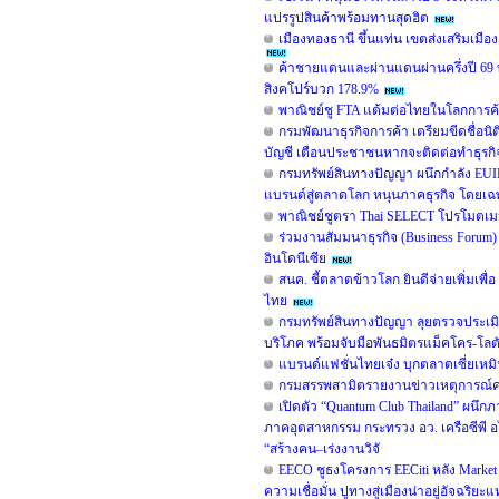
แปรรูปสินค้าพร้อมทานสุดฮิต
เมืองทองธานี ขึ้นแท่น เขตส่งเสริมเมือง
ค้าชายแดนและผ่านแดนผ่านครึ่งปี 69
สิงคโปร์บวก 178.9%
พาณิชย์ชู FTA แต้มต่อไทยในโลกการค้
กรมพัฒนาธุรกิจการค้า เตรียมขีดชื่อนิต
บัญชี เตือนประชาชนหากจะติดต่อทำธุรกิจ ต้
กรมทรัพย์สินทางปัญญา ผนึกกำลัง EUI
แบรนด์สู่ตลาดโลก หนุนภาคธุรกิจ โดยเฉพา
พาณิชย์ชูตรา Thai SELECT โปรโมตเมนู
ร่วมงานสัมมนาธุรกิจ (Business Foru
อินโดนีเซีย
สนค. ชี้ตลาดข้าวโลก ยินดีจ่ายเพิ่มเพื
ไทย
กรมทรัพย์สินทางปัญญา ลุยตรวจประเมิ
บริโภค พร้อมจับมือพันธมิตรแม็คโคร-โลต
แบรนด์แฟชั่นไทยเจ๋ง บุกตลาดเซี่ยเห
กรมสรรพสามิตรายงานข่าวเหตุการณ์คน
เปิดตัว “Quantum Club Thailand” ผนึก
ภาคอุตสาหกรรม กระทรวง อว. เครือซีพี อ
“สร้างคน–เร่งงานวิจั
EECO ชูธงโครงการ EECiti หลัง Market
ความเชื่อมั่น ปูทางสู่เมืองน่าอยู่อัจฉร