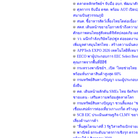
ตลาดหลักทรัพย์ฯ จับมือ อบก. พัฒนา
ศุลกากร จับมือ ตชด. พร้อม AOT เปิดปฏ
สนามบินสุวรรณภูมิ
สนค. ชี้อาหารสัตว์เลี้ยงไทยโตต่อเนื่อง
สคส. เดินหน้าขยายโอกาสเข้าถึงความรู้
ศักยภาพคนไทยสู่สังคมดิจิทัลปลอดภัย เผยย
วว. ผนึกกำลังบริษัทโฮปฟูล ต่อยอดงาน
เพิ่มมูลค่าสมุนไพรไทย - สร้างความมั่นคง
APPTech EXPO 2026 เทคโนโลยีที่เหม
EECO พาผู้ประกอบการ EEC Select Best S
คุณภาพจากพื้นที่อีอีซี
กระทรวงพาณิชย์ฯ...เปิด ‘ไทยช่วยไทย x Lo
พร้อมหั่นราคาสินค้าสูงสุด 60%
กรมทรัพย์สินทางปัญญา แนะผู้ประกอบ
ยั่งยืน
คต. เดินหน้าผลักดัน SMEs ไทย จัดกิจกร
ชายแดน - เสริมความพร้อมสู่ตลาดโลก
กรมทรัพย์สินทางปัญญา ชวนลิ้มลอง “ช
เชื่อมเสน่ห์การท่องเที่ยวเกาะเกร็ด สร้าง
SCB EIC ประเมินเศรษฐกิจ CLMV ขยา
เสี่ยงด้านการค้า
“สิ้นสุดไตรมาสที่ 3 รัฐวิสาหกิจเบิกจ่
พาณิชย์ ยกระดับมาตรการเชิงรุก ตรวจเ