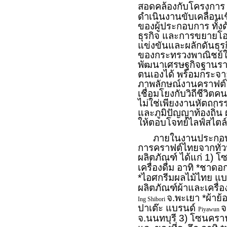
สอดคล้องกับโครงการ 
ดำเนินงานขับเคลื่อนเ
ของผู้ประกอบการ ทั
ธุรกิจ และการขยายโ
แข่งขันและผลักดันธุรก
ของกระทรวงพาณิชย์ใ
พัฒนาเศรษฐกิจฐานราก
ตนเองได้ พร้อมกระจายร
ภาพลักษณ์งานคราฟต์
เชื่อมโยงกับวิถีชีวิตค
ไม่ใช่เพียงงานหัตถกรร
และภูมิปัญญาท้องถิ่
ให้ตอบโจทย์ไลฟ์สไตล์ผ
ภายในงานประกอบด้ว
การคราฟต์ไทยจากทั่
ผลิตภัณฑ์ ได้แก่ 1) โ
เครื่องดื่ม อาทิ *ชา
*ไอศกรีมผลไม้ไทย แ
ผลิตภัณฑ์ผ้าและเครื่อ
จ.พะเยา *ผ้าย
Ing Shibori
ปาเต๊ะ แบรนด์
จ
Piyawun
จ.นนทบุรี 3) โซนคราฟ