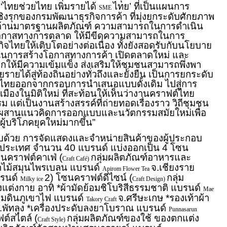
‘ไทยช่วยไทย เพิ่มรายได้
ไทย’ ที่เป็นแผนการ
SME
ชิงรุกของกรมพัฒนาธุรกิจการค้า ที่มุ่งยกระดับศักยภาพ
้งด้านมาตรฐานผลิตภัณฑ์ ความสามารถในการดำเนิน
อกาสทางการตลาด ให้มีขีดความสามารถในการ
ิจไทยให้เติบโตอย่างต่อเนื่อง ทั้งยังสอดรับกับนโยบาย
นการสร้างโอกาสทางการค้า เปิดตลาดใหม่ และ
ให้มีความเข้มแข็ง ส่งเสริมให้ชุมชนสามารถพึ่งพา
ายได้สู่ท้องถิ่นอย่างทั่วถึงและยั่งยืน เป็นการยกระดับ
ไทยออกจากกรอบการนำเสนอแบบดั้งเดิม ไปสู่การ
นเมืองในมิติใหม่ ที่สะท้อนให้เห็นว่างานคราฟต์ไทย
ม แต่เป็นงานสร้างสรรค์ที่ถ่ายทอดเรื่องราว วิถีชุมชน
น ผสานแนวคิดการออกแบบและนวัตกรรมสมัยใหม่เพื่อ
ู้บริโภคยุคใหม่มากขึ้น”
ย การจัดแสดงและจำหน่ายสินค้าของผู้ประกอบ
วประเทศ จำนวน 40 แบรนด์ แบ่งออกเป็น 4 โซน
ซนคราฟต์คาเฟ่ (
กลุ่มผลิตภัณฑ์อาหารและ
Craft Café)
ดอกไม้สมุนไพรเบลน แบรนด์
จ.เชียงราย
Apirom Flower Tea
บรนด์
2) โซนคราฟต์ดีไซน์ (
กลุ่ม
Milky ice
Craft Design)
งแต่งกาย อาทิ *ผ้ามัดย้อมชิโบริสีธรรมชาติ แบรนด์
Mae
้อมดินภูเขาไฟ แบรนด์
จ.ศรีษะเกษ *รองเท้าผ้า
Takory Craft
.พัทลุง *เครื่องประดับลงยาโบราณ แบรนด์
Punnasarun
ต์สไตล์ (
กลุ่มผลิตภัณฑ์ของใช้ ของตกแต่ง
Craft Style)