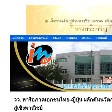
หน้าแรก
ตลาดวิเคราะห์
อสังหา
ขายตรง
ประกัน
ยานยนต์
วว. หารือภาคเอกชนไทย-ญี่ปุ่น ผลักดันนวัต
สู่เชิงพาณิชย์