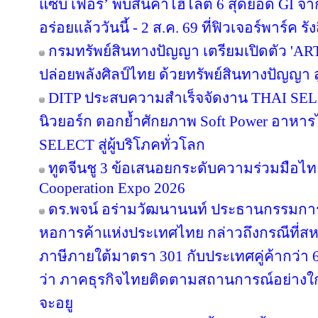
แซ่บ เฟ่อร์’ พบสินค้าไฮไลต์ 6 สุดยอด GI จ
อร่อยแล้ววันนี้ - 2 ส.ค. 69 ที่ฟิวเจอร์พาร์ค รัง
กรมทรัพย์สินทางปัญญา เตรียมเปิดตัว 'A
ปล่อยพลังศิลป์ไทย ด้วยทรัพย์สินทางปัญญา 
DITP ประสบความสำเร็จจัดงาน THAI SELE
นิวยอร์ก ตอกย้ำศักยภาพ Soft Power อาหารไท
SELECT สู่ผู้บริโภคทั่วโลก
ทูตจีนชู 3 ข้อเสนอยกระดับความร่วมมือไทย
Cooperation Expo 2026
ดร.พจน์ อร่ามวัฒนานนท์ ประธานกรรมก
หอการค้าแห่งประเทศไทย กล่าวถึงกรณีที่สห
ภาษีภายใต้มาตรา 301 กับประเทศคู่ค้ากว่า
ว่า ภาคธุรกิจไทยติดตามสถานการณ์อย่างใกล้
จะอยู