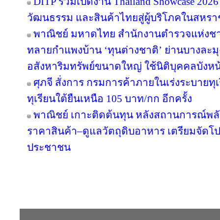
DITP ร่วมเปิดงาน Thailand Showcase 202
วัฒนธรรม และสินค้าไทยสู่ผู้บริโภคในสหร
พาณิชย์ มหาดไทย สำนักงานตำรวจแห่งชา
ทลายกำแพงบ้าน ‘ทุนต่างชาติ’ ย่านบางละมุง
อสังหาริมทรัพย์ขนาดใหญ่ ใช้นิติบุคคลบังหน
ศุภจี สั่งการ กรมการค้าภายในเร่งระบายทุ
ทุเรียนใต้ยืนเหนือ 105 บาท/กก อีกครั้ง
พาณิชย์ เกาะติดต้นทุน หลังสถานการณ์พลังง
ราคาสินค้า–ดูแลวัตถุดิบอาหาร เตรียมจัดโป
ประชาชน
Copyright © 2016 inTV co.,Ltd. All Right