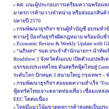
คต. แนะผู้ประกอบการเตรียมความพร้อมหลัง
มาตรการห้ามวางจำหน่าย หรือส่งออกสินค้
ปลายปี 2570
กรมพัฒนาธุรกิจฯ ชวนผู้ทำบัญชี อบรมหัวข้อ
ความรู้ ป้องกันธุรกิจผิดกฎหมาย พร้อมนับชั
Economic Review & Weekly Update with Gl
“นภินทร” รมต.ประจำสำนักนายกฯ นำทัพเปิด
Roadshow 3 จังหวัดต้นแบบ เปิดตัวแอปพลิเคชัน
แรกของประเทศไทย ดันสตรีทฟู้ดไทยสู่ Gastr
ระดับโลก ปักหมุด 3 สนามใหญ่ กรุงเทพฯ – พั
กรมพัฒนาธุรกิจฯ ต่อยอดความสำเร็จ “Food 
ฟู้ดทรัคไทยเจาะตลาดท่องเที่ยว เชื่อมแหล่ง
EEC โตต่อเนื่อง
ไทยมีแนวโน้มขาดดุลการค้าสูงสุดเป็นประ