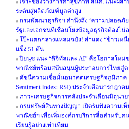
เจาะช่องว่างการค้าสุขภาพ สนค. แนะผส
ระดับสู่ผลิตภัณฑ์มูลค่าสูง
กรมพัฒนาธุรกิจฯ คำนึงถึง ‘ความปลอดภัยข
รัฐและเอกชนที่เชื่อมโยงข้อมูลธุรกิจต้องไม่
โป๊ะแตกกลางแหลมฉบัง! สำแดง “ข้าวเหนียว
แข็ง 51 ตัน
ปิยนุช แนะ “ดิจิทัลและ AI” คือโอกาสให
พาณิชย์พร้อมสนับสนุนผู้ประกอบการไทยสู
ดัชนีความเชื่อมั่นอนาคตเศรษฐกิจภูมิภาค 
Sentiment Index: RSI) ประจำเดือนกรกฎาคม
ภาวะเศรษฐกิจการคลังประจำเดือนมิถุนาย
กรมทรัพย์สินทางปัญญา เปิดรับฟังความเห
พาณิชย์ฯ เพื่อเพิ่มองค์กรบริการสื่อสำหรับค
เรียนรู้อย่างเท่าเทียม