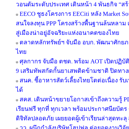
วอนตัมระดับประเทศ เดินหน้า 4 พันธกิจ “สร้
EECO ชูธงโครงการ EECiti หลัง Market Sou
สนใจลงทุน PPP โครงสร้างพื้นฐานล้นหลาม เต
สู่เมืองน่าอยู่อัจฉริยะแห่งอนาคตของไทย
ตลาดหลักทรัพย์ฯ จับมือ อบก. พัฒนาศัก
ไทย
ศุลกากร จับมือ ตชด. พร้อม AOT เปิดปฏิบัติ
9 เสริมทัพสกัดกั้นยาเสพติดข้ามชาติ ปิดทา
สนค. ชี้อาหารสัตว์เลี้ยงไทยโตต่อเนื่อง รับ
ได้
สคส. เดินหน้าขยายโอกาสเข้าถึงความรู้ P
เรียนฟรี ทุกที่ ทุกเวลา พร้อมประกาศนียบั
ดิจิทัลปลอดภัย เผยยอดผู้เข้าเรียนล่าสุดทะลุ
วว. ผนึกกำลังบริษัทโฮปฟูล ต่อยอดงานวิจั