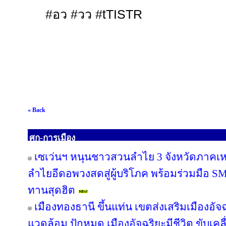
#
อว
#
วว
#tTISTR
« Back
ศก-การเมือง
เซเว่นฯ หนุนชาวสวนลำไย 3 จังหวัดภาคเหนือ
ลำไยอีดอพวงสดสู่ผู้บริโภค พร้อมร่วมมือ S
ทานสุดฮิต
เมืองทองธานี ขึ้นแท่น เขตส่งเสริมเมืองอัจฉ
แวดล้อม ปักหมุด เมืองอัจฉริยะมีชีวิต ขับเค