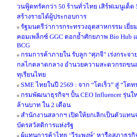
วนฟู้ดทรัคกว่า 50 ร้านทั่วไทย เสิร์ฟเมนูเด็ด 
สร้างรายได้ผู้ประกอบการ
รัฐมนตรีว่าการกระทรวงอุตสาหกรรม เยี่
คอมเพล็กซ์ GGC ตอกย้ำศักยภาพ Bio Hub 
BCG
กรมการค้าภายใน รับลูก “ศุภจี” เร่งกระจายท
กลไกตลาดกลาง อำนวยความสะดวกรถขนส่ง
ทุเรียนไทย
SME ไทยในปี 2569 : จาก “โตเร็ว” สู่ “โตท
กรมพัฒนาธุรกิจฯ ปั้น CEO Influencer รุ่น
ล้านบาท ใน 2 เดือน
สำนักงานสลากฯ เปิดให้ยกเลิกเป็นตัวแทนจ
บัตรสวัสดิการแห่งรัฐ
ผู้แทนการค้าไทย ‘วีระพงษ์’ หารือสภาธุรกิจ