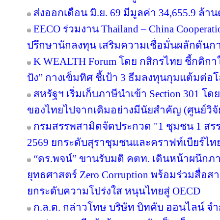
ส่งออกเดือน มิ.ย. 69 มีมูลค่า 34,655.9 ล
EECO ร่วมงาน Thailand – China Cooperati
ปรึกษานักลงทุน เสริมความเชื่อมั่นผลักดันการ
K WEALTH Forum โดย กสิกรไทย ชี้กติกาให
ปัง” กางเข็มทิศ ชี้เป้า 3 ธีมลงทุนกุมแต้มต่อโ
สหรัฐฯ เริ่มเก็บภาษีนำเข้า Section 301 โดย
ของไทยไปจากเดิมอย่างมีนัยสำคัญ (ศูนย์วิจั
กรมสรรพสามิตจัดประกวด "1 ชุมชน 1 สรร
2569 ยกระดับสุราชุมชนและคราฟท์เบียร์ไทยส
“ดร.พจน์” ขานรับมติ คตท. เดินหน้าผนึกภา
ยุทธศาสตร์ Zero Corruption พร้อมร่วมสื่
ยกระดับความโปร่งใส หนุนไทยสู่ OECD
ก.ล.ต. กล่าวโทษ บริษัท บิทคับ ออนไลน์ จ