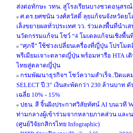
ส่งต่อทักษะ วทน. สู่โรงเรียนบางชวดอนุสรณ์
ศ.ดร.ยศชนัน วงศ์สวัสดิ์ ลุยแก้จนจังหวั
เล็งขยายผลทั่วประเทศ วว. ร่วมลงพื้นที่นำ
นวัตกรรมแก้จน โชว์ “4 โมเดลแก้จนเชิงพื้นที
“ศุภจี” ใช้ช่วงเปลี่ยนเครื่องที่ญี่ปุ่น โป
พรีเมียมเจาะตลาดญี่ปุ่น พร้อมหารือ HTA เ
ไทยสู่ตลาดญี่ปุ่น
กรมพัฒนาธุรกิจฯ โชว์ความสำเร็จ..ปิดแคมเ
SELECT ปี 3" เงินสะพัดกว่า 230 ล้านบาท ดั
เฉลี่ย 10% - 15%
ปธน. สี จิ้นผิงประกาศวิสัยทัศน์ AI บนเวที 
ท่ามกลางผู้เข้าร่วมจากหลายภาคส่วน แล
(ศูนย์วิจัยกสิกรไทย Infographic)