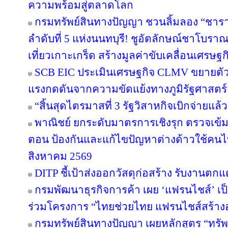
ความพร้อมสู่ตลาดโลก
กรมทรัพย์สินทางปัญญา ชวนลิ้มลอง “ชารา
ลำดับที่ 5 แห่งนนทบุรี! ชูอัตลักษณ์ชาโบรา
เที่ยวเกาะเกร็ด สร้างมูลค่าขับเคลื่อนเศรษฐ
SCB EIC ประเมินเศรษฐกิจ CLMV ขยายตั
แรงกดดันจากความขัดแย้งทางภูมิรัฐศาสตร์
“สิ้นสุดไตรมาสที่ 3 รัฐวิสาหกิจเบิกจ่ายแล
พาณิชย์ ยกระดับมาตรการเชิงรุก ตรวจเข้ม
ตอน ป้องกันและแก้ไขปัญหาต่างด้าวใช้คนไทย
สิงหาคม 2569
DITP ชี้เป้าส่งออกวัสดุก่อสร้าง รับงานตก
กรมพัฒนาธุรกิจการค้า เผย ‘แฟรนไชส์’ เป็
ร่วมโครงการ “ไทยช่วยไทย แฟรนไชส์สร้าง
กรมทรัพย์สินทางปัญญา เผยหลักสูตร “ทรัพ