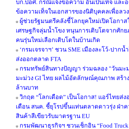
บก.ปอศ. กรณีแจ้งข้อความ อันเป็นเท็จ และ
ข้อความเท็จในเอกสารของนิติบุคคลเพื่อลว
ผู้ช่วยรัฐมนตรีคลังชี้โลกยุคใหม่เปิดโอกาสใ
เศรษฐกิจลุ่มน้ำโขง หนุนการเติบโตจากศักยภ
คนรุ่นใหม่เลือกเติบโตในบ้านเกิด
‘กรมเจรจาฯ’ ชวน SME เมืองละโว้-ปากน้
ส่งออกตลาด FTA
กรมทรัพย์สินทางปัญญา ร่วมฉลอง "วันมะม
มะม่วง GI ไทย ผลไม้อัตลักษณ์คุณภาพ สร้าง
ล้านบาท
วิกฤต “โลกเดือด” เป็นโอกาส! แอร์ไทยส่ง
เดือน สนค. ชี้ยุโรปขึ้นแท่นตลาดดาวรุ่ง ฝ
สินค้าสีเขียวรับมาตรฐาน EU
กรมพัฒนาธุรกิจฯ ชวนเช็กอิน “Food Truck