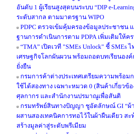
อันดับ 1 ผู้เรียนสูงสุดบนระบบ “DIP e-Learn
ระดับสากล ตามมาตรฐาน WIPO
PDPC ตรวจเข้มคุ้มครองข้อมูลประชาชน แจ้
ฐานการดำเนินการตาม PDPA เพิ่มเติมให้คร
“TMA” เปิดเวที "SMEs Unlock" ชี้ SMEs ไทย
เศรษฐกิจโลกผันผวน พร้อมถอดบทเรียนองค์ก
ยั่งยืน
กรมการค้าต่างประเทศเตรียมความพร้อมก
ใช้ได้สองทาง เฉพาะหมวด 0 (สินค้าเกี่ยวข้อง
ศุลกากร และสำนักงานปรมาณูเพื่อสันติ
กรมทรัพย์สินทางปัญญา ชูอัตลักษณ์ GI “ผ้
ผสานสองเทคนิคการทอไว้ในผ้าผืนเดียว สะท
สร้างมูลค่าสู่ระดับพรีเมียม