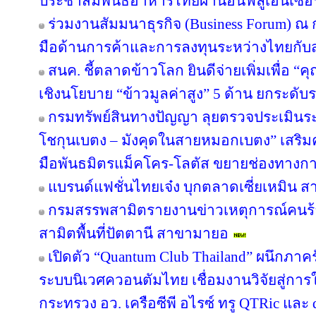
ประชาสัมพันธ์อาหารไทยผ่านอินฟลูเอนเซอร์
ร่วมงานสัมมนาธุรกิจ (Business Forum) ณ
มือด้านการค้าและการลงทุนระหว่างไทยกับส
สนค. ชี้ตลาดข้าวโลก ยินดีจ่ายเพิ่มเพื่อ “
เชิงนโยบาย “ข้าวมูลค่าสูง” 5 ด้าน ยกระด
กรมทรัพย์สินทางปัญญา ลุยตรวจประเมินร
โชกุนเบตง – มังคุดในสายหมอกเบตง” เสริมควา
มือพันธมิตรแม็คโคร-โลตัส ขยายช่องทางการ
แบรนด์แฟชั่นไทยเจ๋ง บุกตลาดเซี่ยเหมิน
กรมสรรพสามิตรายงานข่าวเหตุการณ์คนร้
สามิตพื้นที่ปัตตานี สาขามายอ
เปิดตัว “Quantum Club Thailand” ผนึกภา
ระบบนิเวศควอนตัมไทย เชื่อมงานวิจัยสู่กา
กระทรวง อว. เครือซีพี อไรซ์ ทรู QTRic แล