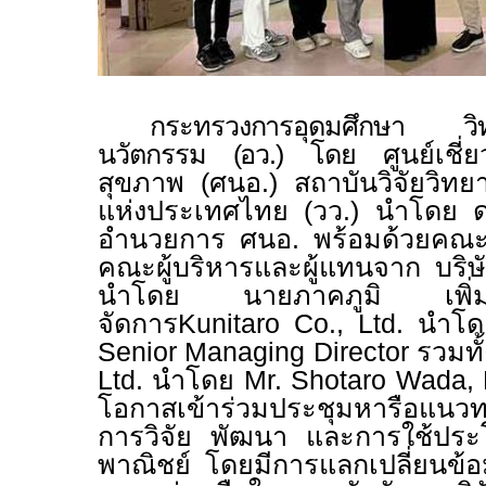
กระทรวงการอุดมศึกษา วิ
นวัตกรรม (อว.) โดย
ศูนย์เช
สุขภาพ (ศนอ.) สถาบันวิจัยวิท
แห่งประเทศไทย (วว.) นำโดย ดร.
อำนวยการ ศนอ. พร้อมด้วยคณะนั
คณะผู้บริหารและผู้แทนจาก บริษัท
นำโดย นายภาคภูมิ เพิ่ม
จัดการ
Kunitaro Co., Ltd.
นำโ
Senior Managing Director
รวมทั
Ltd.
นำโดย
Mr. Shotaro Wada,
โอกาสเข้าร่วมประชุมหารือแนวท
การวิจัย พัฒนา และการใช้ประโ
พาณิชย์ โดยมีการแลกเปลี่ยนข