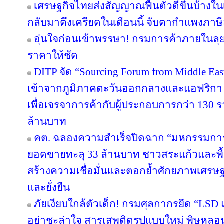
เศรษฐกิจไทยส่งสัญญาณฟื้นตัวดีขึ้นบ้างใน
กลับมาตึงเครียดในเดือนนี้ จับตากำแพงภาษ
อุ่นใจก่อนเข้าพรรษา! กรมการค้าภายในลุย
ราคาให้ชัด
DITP จัด “Sourcing Forum from Middle East
เข้าจากภูมิภาคตะวันออกกลางและแอฟริกา 
เพื่อเจรจาการค้ากับผู้ประกอบการกว่า 130 ร
ล้านบาท
คต. ฉลองความสำเร็จปิดฉาก “มหกรรมกา
ยอดขายทะลุ 33 ล้านบาท ชาวสระแก้วและพื้นที
สร้างความเชื่อมั่นและตอกย้ำศักยภาพเศรษ
และยั่งยืน
ภัยเงียบใกล้ตัวเด็ก! กรมศุลกากรยึด “LSD
อย่าชะล่าใจ สารเสพติดรูปแบบใหม่ พิษหลอ